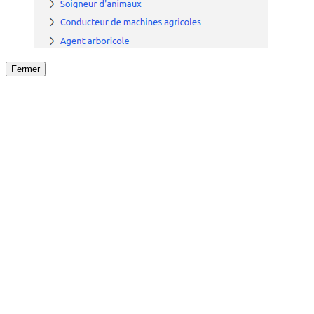
Fermer
Fermer
le détail de l'offre
/
Offre
sur
Offre précéden