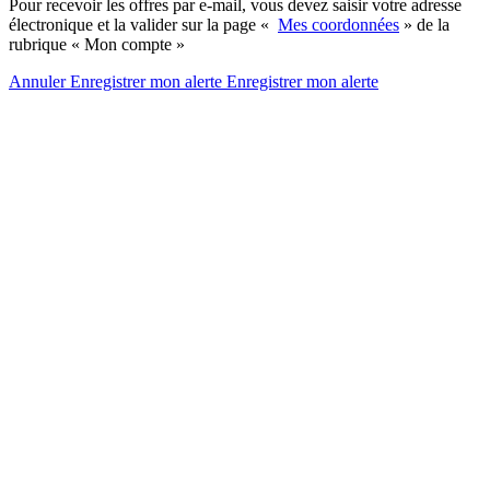
Pour recevoir les offres par e-mail, vous devez saisir votre adresse
électronique et la valider sur la page «
Mes coordonnées
» de la
rubrique « Mon compte »
Annuler
Enregistrer mon alerte
Enregistrer
mon alerte