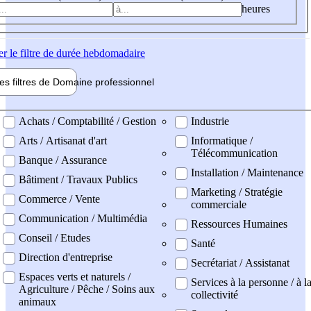
heures
er
le filtre de durée hebdomadaire
les filtres de
Domaine pro
fessionnel
ne professionel
Achats / Comptabilité / Gestion
Industrie
Arts / Artisanat d'art
Informatique /
Télécommunication
Banque / Assurance
Installation / Maintenance
Bâtiment / Travaux Publics
Marketing / Stratégie
Commerce / Vente
commerciale
Communication / Multimédia
Ressources Humaines
Conseil / Etudes
Santé
Direction d'entreprise
Secrétariat / Assistanat
Espaces verts et naturels /
Services à la personne / à l
Agriculture / Pêche / Soins aux
collectivité
animaux