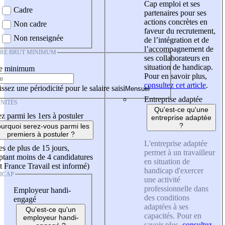
Cap emploi et ses
Cadre
partenaires pour ses
actions concrètes en
Non cadre
faveur du recrutement,
Non renseignée
de l’intégration et de
l’accompagnement de
IRE BRUT MINIMUM
ses collaborateurs en
situation de handicap.
re minimum
Pour en savoir plus,
consultez cet article
.
ssez une périodicité pour le salaire saisi
Entreprise adaptée
NITÉS
Qu'est-ce qu'une
z parmi les 1ers à postuler
entreprise adaptée
?
urquoi serez-vous parmi les
premiers à postuler ?
L'entreprise adaptée
es de plus de 15 jours,
permet à un travailleur
tant moins de 4 candidatures
en situation de
t France Travail est informé)
handicap d'exercer
ICAP
une activité
professionnelle dans
Employeur handi-
des conditions
engagé
adaptées à ses
Qu'est-ce qu'un
capacités. Pour en
employeur handi-
savoir plus,
consultez