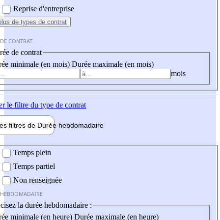
Reprise d'entreprise
plus
de types de contrat
 DE CONTRAT
ée de contrat
ée minimale (en mois)
Durée maximale (en mois)
mois
er
le filtre du type de contrat
les filtres de
Durée hebdo
madaire
 hebdomadaire
Temps plein
Temps partiel
Non renseignée
 HEBDOMADAIRE
cisez la durée hebdomadaire :
ée minimale (en heure)
Durée maximale (en heure)