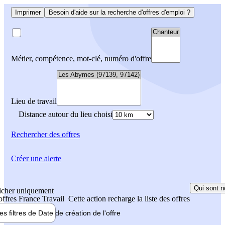
Imprimer
Besoin d'aide sur la recherche d'offres d'emploi ?
Métier, compétence, mot-clé, numéro d'offre
Lieu de travail
Distance autour du lieu choisi
Rechercher
des offres
Créer une alerte
Qui sont n
icher uniquement
 offres France Travail
Cette action recharge la liste des offres
les filtres de
Date de création
de l'offre