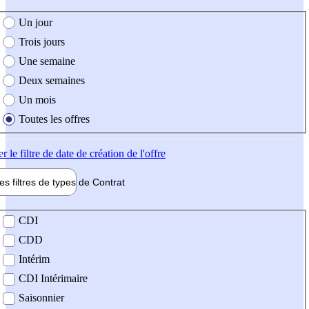
e création de l'offre
Un jour
Trois jours
Une semaine
Deux semaines
Un mois
Toutes les offres
er
le filtre de date de création de l'offre
les filtres de types de
Contrat
de contrat
CDI
CDD
Intérim
CDI Intérimaire
Saisonnier