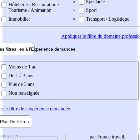
Spectacle
Hôtellerie - Restauration /
Tourisme / Animation
Sport
Immobilier
Transport / Logistique
Appliquer
le filtre du domaine professi
es filtres liés à l'
Expérience
demandée
ience demandée
Moins de 1 an
De 1 à 3 ans
Plus de 3 ans
Non renseignée
er
le filtre de l'expérience demandée
Plus De
Filtres
IFICATION
par France travail,