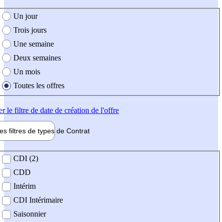
e création de l'offre
Un jour
Trois jours
Une semaine
Deux semaines
Un mois
Toutes les offres
er
le filtre de date de création de l'offre
les filtres de types de
Contrat
de contrat
CDI (2)
CDD
Intérim
CDI Intérimaire
Saisonnier