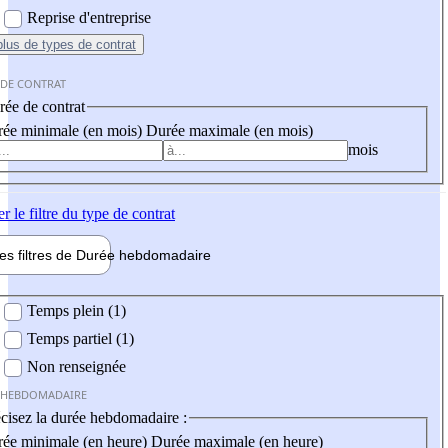
Reprise d'entreprise
plus
de types de contrat
 DE CONTRAT
ée de contrat
ée minimale (en mois)
Durée maximale (en mois)
mois
er
le filtre du type de contrat
les filtres de
Durée hebdo
madaire
 hebdomadaire
Temps plein (1)
Temps partiel (1)
Non renseignée
 HEBDOMADAIRE
cisez la durée hebdomadaire :
ée minimale (en heure)
Durée maximale (en heure)