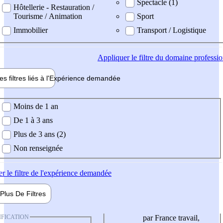
Spectacle (1)
Hôtellerie - Restauration /
Tourisme / Animation
Sport
Immobilier
Transport / Logistique
Appliquer
le filtre du domaine professi
es filtres liés à l'
Expérience
demandée
ience demandée
Moins de 1 an
De 1 à 3 ans
Plus de 3 ans (2)
Non renseignée
er
le filtre de l'expérience demandée
Plus De
Filtres
IFICATION
par France travail,