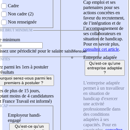
Cap emploi et ses
Cadre
partenaires pour ses
actions concrètes en
Non cadre (2)
faveur du recrutement,
Non renseignée
de l’intégration et de
l’accompagnement de
IRE BRUT MINIMUM
ses collaborateurs en
situation de handicap.
re minimum
Pour en savoir plus,
consultez cet article
.
ssez une périodicité pour le salaire saisi
Entreprise adaptée
NITÉS
Qu'est-ce qu'une
z parmi les 1ers à postuler
entreprise adaptée
résultats
?
urquoi serez-vous parmi les
L'entreprise adaptée
premiers à postuler ?
permet à un travailleur
es de plus de 15 jours,
en situation de
tant moins de 4 candidatures
handicap d'exercer
t France Travail est informé)
une activité
ICAP
professionnelle dans
des conditions
Employeur handi-
adaptées à ses
engagé
capacités. Pour en
Qu'est-ce qu'un
savoir plus,
consultez