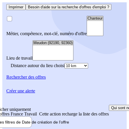
Imprimer
Besoin d'aide sur la recherche d'offres d'emploi ?
Métier, compétence, mot-clé, numéro d'offre
Lieu de travail
Distance autour du lieu choisi
Rechercher
des offres
Créer une alerte
Qui sont n
icher uniquement
 offres France Travail
Cette action recharge la liste des offres
les filtres de
Date de création
de l'offre