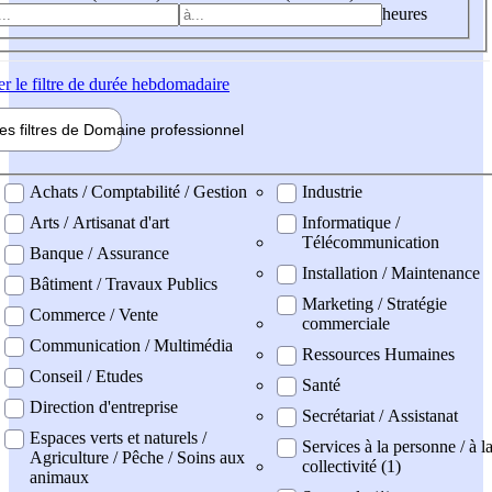
heures
er
le filtre de durée hebdomadaire
les filtres de
Domaine pro
fessionnel
ne professionel
Achats / Comptabilité / Gestion
Industrie
Arts / Artisanat d'art
Informatique /
Télécommunication
Banque / Assurance
Installation / Maintenance
Bâtiment / Travaux Publics
Marketing / Stratégie
Commerce / Vente
commerciale
Communication / Multimédia
Ressources Humaines
Conseil / Etudes
Santé
Direction d'entreprise
Secrétariat / Assistanat
Espaces verts et naturels /
Services à la personne / à l
Agriculture / Pêche / Soins aux
collectivité (1)
animaux