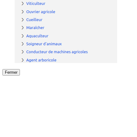
Fermer
Fermer
le détail de l'offre
/
Offre
sur
Offre précéden