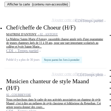
Afficher la carte
(contenu non-accessible)
Ajouter cette offre à ma sélection
CDI
Temps partiel
Chef/cheffe de Choeur (H/F)
MAITRISE D'ANTONY -
92 - ANTONY
La Maîtrise Sainte-Marie d'Antony, rassemble chaque année près d'une quarantaine
de jeunes chanteurs âgés de 11 à 18 ans, pour une part importante scolarisés au
collège et lycée Sainte Marie...
CDI - Temps partiel
Publié il y a plus de 30 jours
Soyez parmi les 1ers à postuler
Ajouter cette offre à ma sélection
CDI
Temps plein
Musicien chanteur de style Maand
(H/F)
92 - COURBEVOIE
Nous recherchons dans le cadre de nos activités associatives un chanteur de style
Maand, c'est à dire un mélange de style classique et folklorique du Rajasthan. Cet
artiste pourra donner des cours...