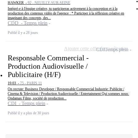
HAWKER -
92 - NEUILLY-SUR-SEINE
Intégré-e à l'équipe créative, tu participeras activement à la conception et à la
production des contenus vidéo de l'agence : * Participer à la réflexion créative en
imaginant des concepts, des...
CDD - Temps plein
Publié il y a 28 jours
Ajouter cette offre à ma sélection
CDI
Temps plein
Responsable Commercial -
Production Audiovisuelle /
Publicitaire (H/F)
19.03 -
75 - PARIS 11
On recrute: Business Developer / Responsable Commercial Industrie: Publicite /
Cinema & Television / Production Audiovisuelle / Entertainment Qui sommes nous:
Ondamax Films, société de production...
CDI - Temps plein
Publié il y a plus de 30 jours