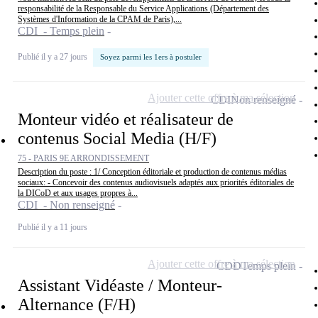
responsabilité de la Responsable du Service Applications (Département des
Systèmes d'Information de la CPAM de Paris),...
CDI - Temps plein
Publié il y a 27 jours
Soyez parmi les 1ers à postuler
Ajouter cette offre à ma sélection
CDI
Non renseigné
Monteur vidéo et réalisateur de
contenus Social Media (H/F)
75 - PARIS 9E ARRONDISSEMENT
Description du poste : 1/ Conception éditoriale et production de contenus médias
sociaux: - Concevoir des contenus audiovisuels adaptés aux priorités éditoriales de
la DICoD et aux usages propres à...
CDI - Non renseigné
Publié il y a 11 jours
Ajouter cette offre à ma sélection
CDD
Temps plein
Assistant Vidéaste / Monteur-
Alternance (F/H)