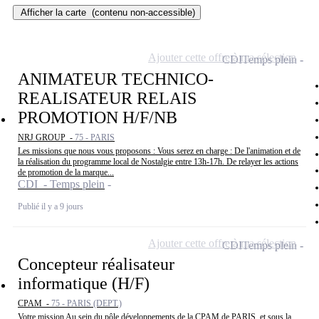
Afficher la carte
(contenu non-accessible)
Ajouter cette offre à ma sélection
CDI
Temps plein
ANIMATEUR TECHNICO-
REALISATEUR RELAIS
PROMOTION H/F/NB
NRJ GROUP -
75 - PARIS
Les missions que nous vous proposons : Vous serez en charge : De l'animation et de
la réalisation du programme local de Nostalgie entre 13h-17h. De relayer les actions
de promotion de la marque...
CDI - Temps plein
Publié il y a 9 jours
Ajouter cette offre à ma sélection
CDI
Temps plein
Concepteur réalisateur
informatique (H/F)
CPAM -
75 - PARIS (DEPT.)
Votre mission Au sein du pôle développements de la CPAM de PARIS, et sous la