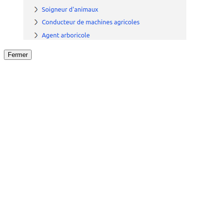
Fermer
Fermer
le détail de l'offre
/
Offre
sur
Offre précéden