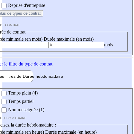
Reprise d'entreprise
plus
de types de contrat
 DE CONTRAT
ée de contrat
ée minimale (en mois)
Durée maximale (en mois)
mois
er
le filtre du type de contrat
les filtres de
Durée hebdo
madaire
 hebdomadaire
Temps plein (4)
Temps partiel
Non renseignée (1)
 HEBDOMADAIRE
cisez la durée hebdomadaire :
ée minimale (en heure)
Durée maximale (en heure)