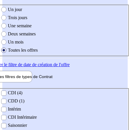
e création de l'offre
Un jour
Trois jours
Une semaine
Deux semaines
Un mois
Toutes les offres
er
le filtre de date de création de l'offre
les filtres de types de
Contrat
de contrat
CDI (4)
CDD (1)
Intérim
CDI Intérimaire
Saisonnier