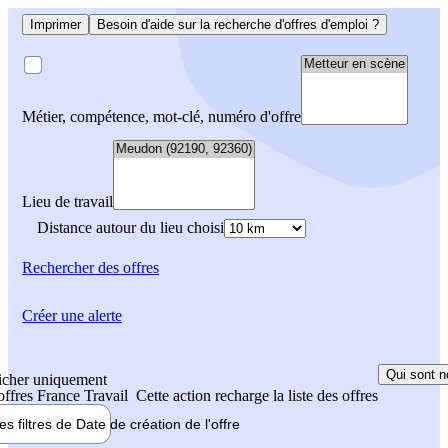
Imprimer
Besoin d'aide sur la recherche d'offres d'emploi ?
Métier, compétence, mot-clé, numéro d'offre
Lieu de travail
Distance autour du lieu choisi
Rechercher
des offres
Créer une alerte
Qui sont n
icher uniquement
 offres France Travail
Cette action recharge la liste des offres
les filtres de
Date de création
de l'offre