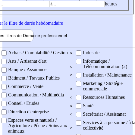
heures
er
le filtre de durée hebdomadaire
les filtres de
Domaine pro
fessionnel
ne professionel
Achats / Comptabilité / Gestion
Industrie
Arts / Artisanat d'art
Informatique /
Télécommunication (2)
Banque / Assurance
Installation / Maintenance
Bâtiment / Travaux Publics
Marketing / Stratégie
Commerce / Vente
commerciale
Communication / Multimédia
Ressources Humaines
Conseil / Etudes
Santé
Direction d'entreprise
Secrétariat / Assistanat
Espaces verts et naturels /
Services à la personne / à l
Agriculture / Pêche / Soins aux
collectivité
animaux