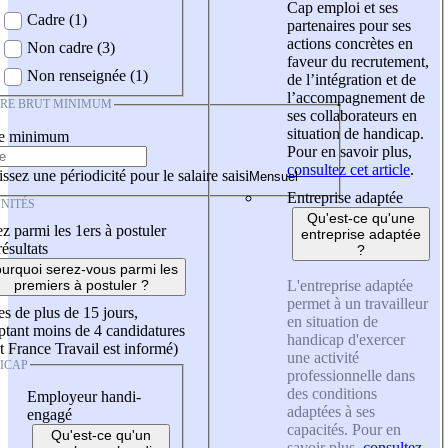
Cap emploi et ses
Cadre (1)
partenaires pour ses
actions concrètes en
Non cadre (3)
faveur du recrutement,
Non renseignée (1)
de l’intégration et de
l’accompagnement de
IRE BRUT MINIMUM
ses collaborateurs en
situation de handicap.
re minimum
Pour en savoir plus,
consultez cet article
.
ssez une périodicité pour le salaire saisi
Entreprise adaptée
NITÉS
Qu'est-ce qu'une
z parmi les 1ers à postuler
entreprise adaptée
résultats
?
urquoi serez-vous parmi les
L'entreprise adaptée
premiers à postuler ?
permet à un travailleur
es de plus de 15 jours,
en situation de
tant moins de 4 candidatures
handicap d'exercer
t France Travail est informé)
une activité
ICAP
professionnelle dans
des conditions
Employeur handi-
adaptées à ses
engagé
capacités. Pour en
Qu'est-ce qu'un
savoir plus,
consultez