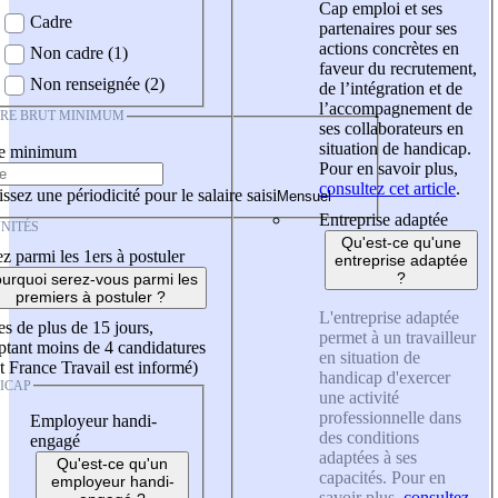
Cap emploi et ses
Cadre
partenaires pour ses
actions concrètes en
Non cadre (1)
faveur du recrutement,
Non renseignée (2)
de l’intégration et de
l’accompagnement de
IRE BRUT MINIMUM
ses collaborateurs en
situation de handicap.
re minimum
Pour en savoir plus,
consultez cet article
.
ssez une périodicité pour le salaire saisi
Entreprise adaptée
NITÉS
Qu'est-ce qu'une
z parmi les 1ers à postuler
entreprise adaptée
?
urquoi serez-vous parmi les
premiers à postuler ?
L'entreprise adaptée
es de plus de 15 jours,
permet à un travailleur
tant moins de 4 candidatures
en situation de
t France Travail est informé)
handicap d'exercer
ICAP
une activité
professionnelle dans
Employeur handi-
des conditions
engagé
adaptées à ses
Qu'est-ce qu'un
capacités. Pour en
employeur handi-
savoir plus,
consultez