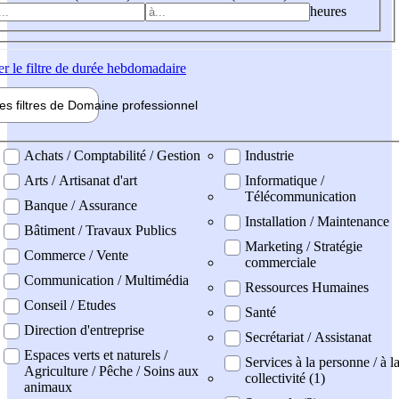
heures
er
le filtre de durée hebdomadaire
les filtres de
Domaine pro
fessionnel
ne professionel
Achats / Comptabilité / Gestion
Industrie
Arts / Artisanat d'art
Informatique /
Télécommunication
Banque / Assurance
Installation / Maintenance
Bâtiment / Travaux Publics
Marketing / Stratégie
Commerce / Vente
commerciale
Communication / Multimédia
Ressources Humaines
Conseil / Etudes
Santé
Direction d'entreprise
Secrétariat / Assistanat
Espaces verts et naturels /
Services à la personne / à l
Agriculture / Pêche / Soins aux
collectivité (1)
animaux