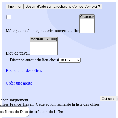
Imprimer
Besoin d'aide sur la recherche d'offres d'emploi ?
Métier, compétence, mot-clé, numéro d'offre
Lieu de travail
Distance autour du lieu choisi
Rechercher
des offres
Créer une alerte
Qui sont n
icher uniquement
 offres France Travail
Cette action recharge la liste des offres
les filtres de
Date de création
de l'offre