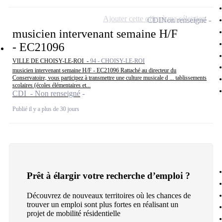
Ajouter cette offre à ma sélection
CDI
Non renseigné
musicien intervenant semaine H/F
- EC21096
VILLE DE CHOISY-LE-ROI -
94 - CHOISY-LE-ROI
musicien intervenant semaine H/F - EC21096 Rattaché au directeur du
Conservatoire, vous participez à transmettre une culture musicale d ... tablissements
scolaires (écoles élémentaires et...
CDI - Non renseigné
Publié il y a plus de 30 jours
Prêt à élargir votre recherche d’emploi ?
Découvrez de nouveaux territoires où les chances de
trouver un emploi sont plus fortes en réalisant un
projet de mobilité résidentielle