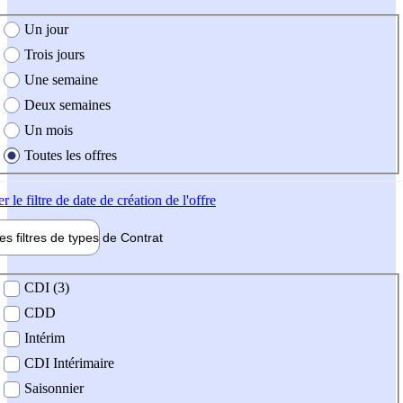
e création de l'offre
Un jour
Trois jours
Une semaine
Deux semaines
Un mois
Toutes les offres
er
le filtre de date de création de l'offre
les filtres de types de
Contrat
de contrat
CDI (3)
CDD
Intérim
CDI Intérimaire
Saisonnier