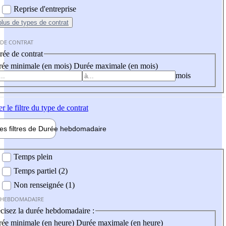
Reprise d'entreprise
plus
de types de contrat
 DE CONTRAT
ée de contrat
ée minimale (en mois)
Durée maximale (en mois)
mois
er
le filtre du type de contrat
les filtres de
Durée hebdo
madaire
 hebdomadaire
Temps plein
Temps partiel (2)
Non renseignée (1)
 HEBDOMADAIRE
cisez la durée hebdomadaire :
ée minimale (en heure)
Durée maximale (en heure)