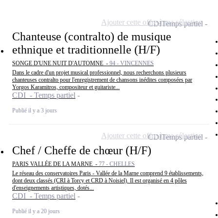
Ajouter cette offre à ma sélection
CDI
Temps partiel
Chanteuse (contralto) de musique
ethnique et traditionnelle (H/F)
SONGE D'UNE NUIT D'AUTOMNE -
94 - VINCENNES
Dans le cadre d'un projet musical professionnel, nous recherchons plusieurs
chanteuses contralto pour l'enregistrement de chansons inédites composées par
Yorgos Karamitros, compositeur et guitariste...
CDI - Temps partiel
Publié il y a 3 jours
Ajouter cette offre à ma sélection
CDI
Temps partiel
Chef / Cheffe de chœur (H/F)
PARIS VALLÉE DE LA MARNE -
77 - CHELLES
Le réseau des conservatoires Paris - Vallée de la Marne comprend 9 établissements,
dont deux classés (CRI à Torcy et CRD à Noisiel). Il est organisé en 4 pôles
d'enseignements artistiques, dotés...
CDI - Temps partiel
Publié il y a 20 jours