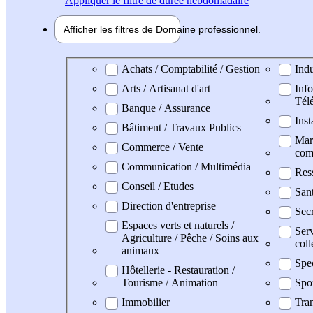
Appliquer
le filtre de durée hebdomadaire
Afficher les filtres de
Domaine pro
fessionnel
Domaine professionel
Achats / Comptabilité / Gestion
Indu
Arts / Artisanat d'art
Info
Tél
Banque / Assurance
Inst
Bâtiment / Travaux Publics
Mark
Commerce / Vente
com
Communication / Multimédia
Res
Conseil / Etudes
San
Direction d'entreprise
Secr
Espaces verts et naturels /
Serv
Agriculture / Pêche / Soins aux
coll
animaux
Spec
Hôtellerie - Restauration /
Tourisme / Animation
Spo
Immobilier
Tran