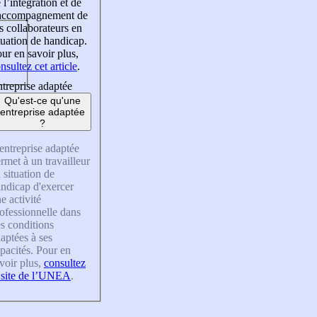
 l’intégration et de
’accompagnement de
s collaborateurs en
tuation de handicap.
ur en savoir plus,
nsultez cet article
.
treprise adaptée
Qu'est-ce qu'une
entreprise adaptée
?
entreprise adaptée
rmet à un travailleur
 situation de
ndicap d'exercer
e activité
ofessionnelle dans
s conditions
aptées à ses
pacités. Pour en
voir plus,
consultez
 site de l’UNEA
.