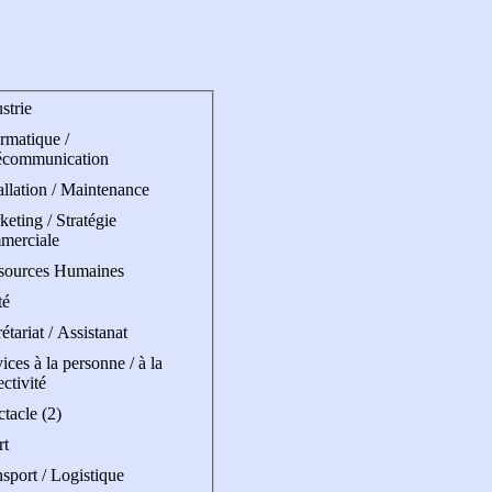
strie
rmatique /
écommunication
allation / Maintenance
eting / Stratégie
merciale
sources Humaines
té
étariat / Assistanat
ices à la personne / à la
ectivité
tacle (2)
rt
sport / Logistique