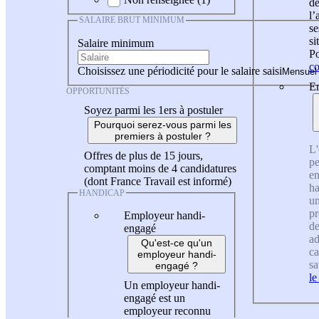
de
l
SALAIRE BRUT MINIMUM
se
si
Salaire minimum
Po
co
Choisissez une périodicité pour le salaire saisi
En
OPPORTUNITÉS
Soyez parmi les 1ers à postuler
Pourquoi serez-vous parmi les
premiers à postuler ?
L'
Offres de plus de 15 jours,
pe
comptant moins de 4 candidatures
en
(dont France Travail est informé)
ha
HANDICAP
un
pr
Employeur handi-
de
engagé
ad
Qu'est-ce qu'un
ca
employeur handi-
sa
engagé ?
le
Un employeur handi-
engagé est un
employeur reconnu