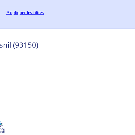
Appliquer
les filtres
nil (93150)