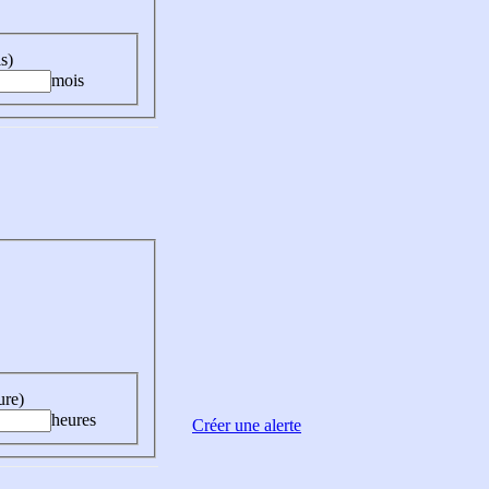
s)
mois
ure)
heures
Créer une alerte