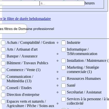
heures
er
le filtre de durée hebdomadaire
les filtres de
Domaine pro
fessionnel
ne professionel
Achats / Comptabilité / Gestion
Industrie
Arts / Artisanat d'art
Informatique /
Télécommunication
Banque / Assurance
Installation / Maintenance (
Bâtiment / Travaux Publics
Marketing / Stratégie
Commerce / Vente (1)
commerciale (1)
Communication /
Ressources Humaines
Multimédia (13)
Santé
Conseil / Etudes
Secrétariat / Assistanat
Direction d'entreprise
Services à la personne / à l
Espaces verts et naturels /
collectivité
Agriculture / Pêche / Soins aux