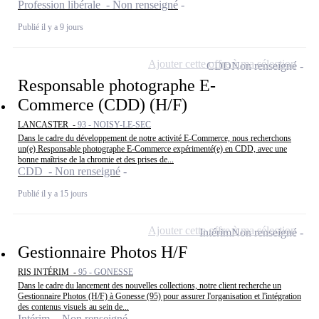
Profession libérale - Non renseigné
Publié il y a 9 jours
Ajouter cette offre à ma sélection
CDD
Non renseigné
Responsable photographe E-
Commerce (CDD) (H/F)
LANCASTER -
93 - NOISY-LE-SEC
Dans le cadre du développement de notre activité E-Commerce, nous recherchons
un(e) Responsable photographe E-Commerce expérimenté(e) en CDD, avec une
bonne maîtrise de la chromie et des prises de...
CDD - Non renseigné
Publié il y a 15 jours
Ajouter cette offre à ma sélection
Intérim
Non renseigné
Gestionnaire Photos H/F
RIS INTÉRIM -
95 - GONESSE
Dans le cadre du lancement des nouvelles collections, notre client recherche un
Gestionnaire Photos (H/F) à Gonesse (95) pour assurer l'organisation et l'intégration
des contenus visuels au sein de...
Intérim - Non renseigné