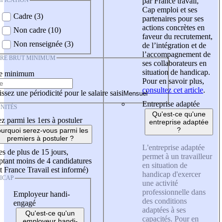
IFICATION
par France travail,
Cap emploi et ses
Cadre (3)
partenaires pour ses
actions concrètes en
Non cadre (10)
faveur du recrutement,
Non renseignée (3)
de l’intégration et de
l’accompagnement de
IRE BRUT MINIMUM
ses collaborateurs en
situation de handicap.
re minimum
Pour en savoir plus,
consultez cet article
.
ssez une périodicité pour le salaire saisi
Entreprise adaptée
NITÉS
Qu'est-ce qu'une
z parmi les 1ers à postuler
entreprise adaptée
?
urquoi serez-vous parmi les
premiers à postuler ?
L'entreprise adaptée
es de plus de 15 jours,
permet à un travailleur
tant moins de 4 candidatures
en situation de
t France Travail est informé)
handicap d'exercer
ICAP
une activité
professionnelle dans
Employeur handi-
des conditions
engagé
adaptées à ses
Qu'est-ce qu'un
capacités. Pour en
employeur handi-