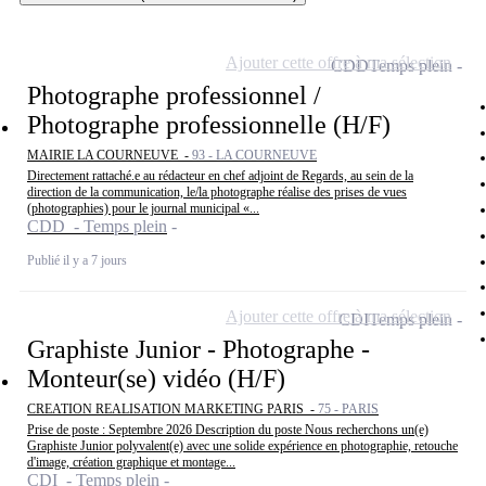
Ajouter cette offre à ma sélection
CDD
Temps plein
Photographe professionnel /
Photographe professionnelle (H/F)
MAIRIE LA COURNEUVE -
93 - LA COURNEUVE
Directement rattaché.e au rédacteur en chef adjoint de Regards, au sein de la
direction de la communication, le/la photographe réalise des prises de vues
(photographies) pour le journal municipal «...
CDD - Temps plein
Publié il y a 7 jours
Ajouter cette offre à ma sélection
CDI
Temps plein
Graphiste Junior - Photographe -
Monteur(se) vidéo (H/F)
CREATION REALISATION MARKETING PARIS -
75 - PARIS
Prise de poste : Septembre 2026 Description du poste Nous recherchons un(e)
Graphiste Junior polyvalent(e) avec une solide expérience en photographie, retouche
d'image, création graphique et montage...
CDI - Temps plein