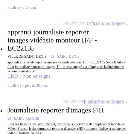
Publié il y a 15 jours
Ajouter cette offre à ma sélection
CDD
Non renseigné
apprenti journaliste reporter
images vidéaste monteur H/F -
EC22135
VILLE DE SAINT-DENIS -
93 - SAINT-DENIS
apprenti journaliste reporter images vidéaste monteur H/F - EC22135 Sous le tutorat
d’un journaliste reporter d’images, l’ ... e sera intégré.e à l’équipe de la direction de
la communication et...
CDD - Non renseigné
Publié il y a plus de 30 jours
Ajouter cette offre à ma sélection
Intérim
Non renseigné
Journaliste reporter d'images F/H
94 - SAINT-MANDÉ
Pour les besoins des sites internet, des réseaux sociaux et de l'application mobile de
Météo-France, le /la journaliste reporter d'images (JRI) propose, réalise et monte des
vidéos (formats courts et...