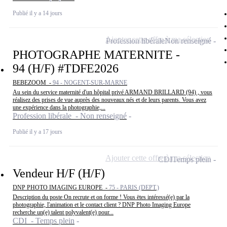
Publié il y a 14 jours
Ajouter cette offre à ma sélection
Profession libérale
Non renseigné
PHOTOGRAPHE MATERNITE -
94 (H/F) #TDFE2026
BEBEZOOM -
94 - NOGENT-SUR-MARNE
Au sein du service maternité d'un hôpital privé ARMAND BRILLARD (94) , vous
réalisez des prises de vue auprès des nouveaux nés et de leurs parents. Vous avez
une expérience dans la photographie,...
Profession libérale - Non renseigné
Publié il y a 17 jours
Ajouter cette offre à ma sélection
CDI
Temps plein
Vendeur H/F (H/F)
DNP PHOTO IMAGING EUROPE -
75 - PARIS (DEPT.)
Description du poste On recrute et on forme ! Vous ëtes intéressé(e) par la
photographie, l'animation et le contact client ? DNP Photo Imaging Europe
recherche un(e) talent polyvalent(e) pour...
CDI - Temps plein