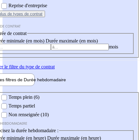
Reprise d'entreprise
plus
de types de contrat
 DE CONTRAT
ée de contrat
ée minimale (en mois)
Durée maximale (en mois)
mois
er
le filtre du type de contrat
les filtres de
Durée hebdo
madaire
 hebdomadaire
Temps plein (6)
Temps partiel
Non renseignée (10)
 HEBDOMADAIRE
cisez la durée hebdomadaire :
ée minimale (en heure)
Durée maximale (en heure)