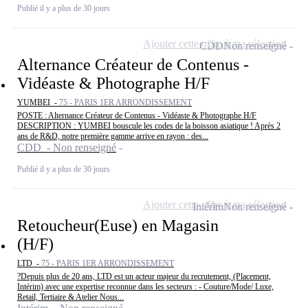
Publié il y a plus de 30 jours
Ajouter cette offre à ma sélection
CDD
Non renseigné
Alternance Créateur de Contenus -
Vidéaste & Photographe H/F
YUMBEI -
75 - PARIS 1ER ARRONDISSEMENT
POSTE : Alternance Créateur de Contenus - Vidéaste & Photographe H/F
DESCRIPTION : YUMBEI bouscule les codes de la boisson asiatique ! Après 2
ans de R&D, notre première gamme arrive en rayon : des...
CDD - Non renseigné
Publié il y a plus de 30 jours
Ajouter cette offre à ma sélection
Intérim
Non renseigné
Retoucheur(Euse) en Magasin
(H/F)
LTD -
75 - PARIS 1ER ARRONDISSEMENT
?Depuis plus de 20 ans, LTD est un acteur majeur du recrutement, (Placement,
Intérim) avec une expertise reconnue dans les secteurs : - Couture/Mode/ Luxe,
Retail, Tertiaire & Atelier Nous...