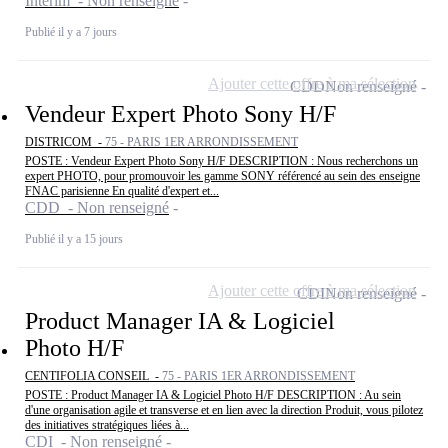
Intérim - Non renseigné
Publié il y a 7 jours
Ajouter cette offre à ma sélection
CDD
Non renseigné
Vendeur Expert Photo Sony H/F
DISTRICOM -
75 - PARIS 1ER ARRONDISSEMENT
POSTE : Vendeur Expert Photo Sony H/F DESCRIPTION : Nous recherchons un
expert PHOTO, pour promouvoir les gamme SONY référencé au sein des enseigne
FNAC parisienne En qualité d'expert et...
CDD - Non renseigné
Publié il y a 15 jours
Ajouter cette offre à ma sélection
CDI
Non renseigné
Product Manager IA & Logiciel
Photo H/F
CENTIFOLIA CONSEIL -
75 - PARIS 1ER ARRONDISSEMENT
POSTE : Product Manager IA & Logiciel Photo H/F DESCRIPTION : Au sein
d'une organisation agile et transverse et en lien avec la direction Produit, vous pilotez
des initiatives stratégiques liées à...
CDI - Non renseigné