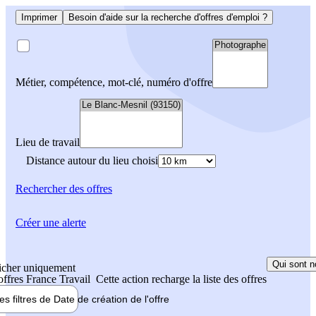
Imprimer
Besoin d'aide sur la recherche d'offres d'emploi ?
Métier, compétence, mot-clé, numéro d'offre
Lieu de travail
Distance autour du lieu choisi
Rechercher
des offres
Créer une alerte
Qui sont n
icher uniquement
 offres France Travail
Cette action recharge la liste des offres
les filtres de
Date de création
de l'offre