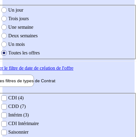
e création de l'offre
Un jour
Trois jours
Une semaine
Deux semaines
Un mois
Toutes les offres
er
le filtre de date de création de l'offre
les filtres de types de
Contrat
de contrat
CDI (4)
CDD (7)
Intérim (3)
CDI Intérimaire
Saisonnier