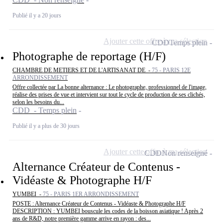
Publié il y a 20 jours
Ajouter cette offre à ma sélection
CDD
Temps plein
Photographe de reportage (H/F)
CHAMBRE DE METIERS ET DE L'ARTISANAT DE -
75 - PARIS 12E
ARRONDISSEMENT
Offre collectée par La bonne alternance : Le photographe, professionnel de l'image,
réalise des prises de vue et intervient sur tout le cycle de production de ses clichés,
selon les besoins du...
CDD - Temps plein
Publié il y a plus de 30 jours
Ajouter cette offre à ma sélection
CDD
Non renseigné
Alternance Créateur de Contenus -
Vidéaste & Photographe H/F
YUMBEI -
75 - PARIS 1ER ARRONDISSEMENT
POSTE : Alternance Créateur de Contenus - Vidéaste & Photographe H/F
DESCRIPTION : YUMBEI bouscule les codes de la boisson asiatique ! Après 2
ans de R&D, notre première gamme arrive en rayon : des...