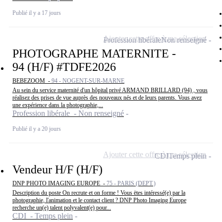
Publié il y a 17 jours
Ajouter cette offre à ma sélection
Profession libérale
Non renseigné
PHOTOGRAPHE MATERNITE -
94 (H/F) #TDFE2026
BEBEZOOM -
94 - NOGENT-SUR-MARNE
Au sein du service maternité d'un hôpital privé ARMAND BRILLARD (94) , vous
réalisez des prises de vue auprès des nouveaux nés et de leurs parents. Vous avez
une expérience dans la photographie,...
Profession libérale - Non renseigné
Publié il y a 20 jours
Ajouter cette offre à ma sélection
CDI
Temps plein
Vendeur H/F (H/F)
DNP PHOTO IMAGING EUROPE -
75 - PARIS (DEPT.)
Description du poste On recrute et on forme ! Vous ëtes intéressé(e) par la
photographie, l'animation et le contact client ? DNP Photo Imaging Europe
recherche un(e) talent polyvalent(e) pour...
CDI - Temps plein