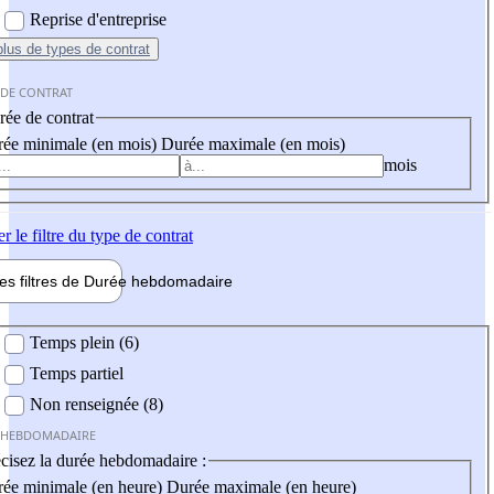
Reprise d'entreprise
plus
de types de contrat
 DE CONTRAT
ée de contrat
ée minimale (en mois)
Durée maximale (en mois)
mois
er
le filtre du type de contrat
les filtres de
Durée hebdo
madaire
 hebdomadaire
Temps plein (6)
Temps partiel
Non renseignée (8)
 HEBDOMADAIRE
cisez la durée hebdomadaire :
ée minimale (en heure)
Durée maximale (en heure)