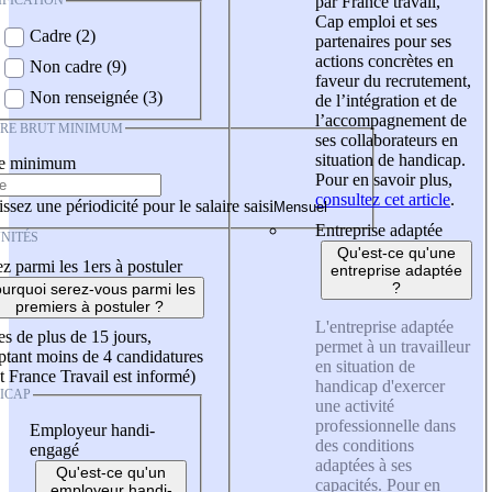
IFICATION
par France travail,
Cap emploi et ses
Cadre (2)
partenaires pour ses
actions concrètes en
Non cadre (9)
faveur du recrutement,
Non renseignée (3)
de l’intégration et de
l’accompagnement de
IRE BRUT MINIMUM
ses collaborateurs en
situation de handicap.
re minimum
Pour en savoir plus,
consultez cet article
.
ssez une périodicité pour le salaire saisi
Entreprise adaptée
NITÉS
Qu'est-ce qu'une
z parmi les 1ers à postuler
entreprise adaptée
?
urquoi serez-vous parmi les
premiers à postuler ?
L'entreprise adaptée
es de plus de 15 jours,
permet à un travailleur
tant moins de 4 candidatures
en situation de
t France Travail est informé)
handicap d'exercer
ICAP
une activité
professionnelle dans
Employeur handi-
des conditions
engagé
adaptées à ses
Qu'est-ce qu'un
capacités. Pour en
employeur handi-