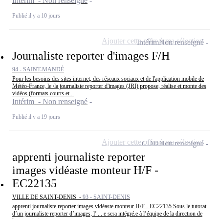
Intérim - Non renseigné
Publié il y a 10 jours
Ajouter cette offre à ma sélection
Intérim
Non renseigné
Journaliste reporter d'images F/H
94 - SAINT-MANDÉ
Pour les besoins des sites internet, des réseaux sociaux et de l'application mobile de
Météo-France, le /la journaliste reporter d'images (JRI) propose, réalise et monte des
vidéos (formats courts et...
Intérim - Non renseigné
Publié il y a 19 jours
Ajouter cette offre à ma sélection
CDD
Non renseigné
apprenti journaliste reporter
images vidéaste monteur H/F -
EC22135
VILLE DE SAINT-DENIS -
93 - SAINT-DENIS
apprenti journaliste reporter images vidéaste monteur H/F - EC22135 Sous le tutorat
d’un journaliste reporter d’images, l’ ... e sera intégré.e à l’équipe de la direction de