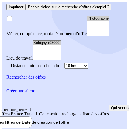
Imprimer
Besoin d'aide sur la recherche d'offres d'emploi ?
Métier, compétence, mot-clé, numéro d'offre
Lieu de travail
Distance autour du lieu choisi
Rechercher
des offres
Créer une alerte
Qui sont n
icher uniquement
 offres France Travail
Cette action recharge la liste des offres
les filtres de
Date de création
de l'offre