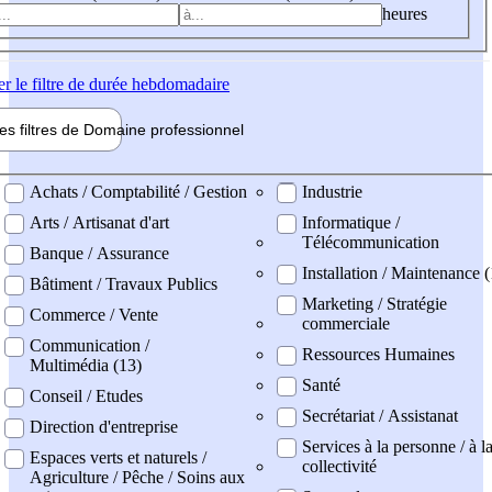
heures
er
le filtre de durée hebdomadaire
les filtres de
Domaine pro
fessionnel
ne professionel
Achats / Comptabilité / Gestion
Industrie
Arts / Artisanat d'art
Informatique /
Télécommunication
Banque / Assurance
Installation / Maintenance (
Bâtiment / Travaux Publics
Marketing / Stratégie
Commerce / Vente
commerciale
Communication /
Ressources Humaines
Multimédia (13)
Santé
Conseil / Etudes
Secrétariat / Assistanat
Direction d'entreprise
Services à la personne / à l
Espaces verts et naturels /
collectivité
Agriculture / Pêche / Soins aux