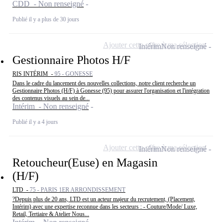
CDD - Non renseigné
Publié il y a plus de 30 jours
Ajouter cette offre à ma sélection
Intérim
Non renseigné
Gestionnaire Photos H/F
RIS INTÉRIM -
95 - GONESSE
Dans le cadre du lancement des nouvelles collections, notre client recherche un
Gestionnaire Photos (H/F) à Gonesse (95) pour assurer l'organisation et l'intégration
des contenus visuels au sein de...
Intérim - Non renseigné
Publié il y a 4 jours
Ajouter cette offre à ma sélection
Intérim
Non renseigné
Retoucheur(Euse) en Magasin
(H/F)
LTD -
75 - PARIS 1ER ARRONDISSEMENT
?Depuis plus de 20 ans, LTD est un acteur majeur du recrutement, (Placement,
Intérim) avec une expertise reconnue dans les secteurs : - Couture/Mode/ Luxe,
Retail, Tertiaire & Atelier Nous...