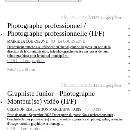
Ajouter cette offre à ma sélection
CDD
Temps plein
Photographe professionnel /
Photographe professionnelle (H/F)
MAIRIE LA COURNEUVE -
93 - LA COURNEUVE
Directement rattaché.e au rédacteur en chef adjoint de Regards, au sein de la
direction de la communication, le/la photographe réalise des prises de vues
(photographies) pour le journal municipal «...
CDD - Temps plein
Publié il y a 10 jours
Ajouter cette offre à ma sélection
CDI
Temps plein
Graphiste Junior - Photographe -
Monteur(se) vidéo (H/F)
CREATION REALISATION MARKETING PARIS -
75 - PARIS
Prise de poste : Septembre 2026 Description du poste Nous recherchons un(e)
Graphiste Junior polyvalent(e) avec une solide expérience en photographie, retouche
d'image, création graphique et montage...
CDI - Temps plein