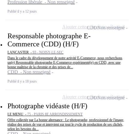
Profession libérale - Non renseigné
Publié il y a 12 jours
Ajouter cette offre à ma sélection
CDD
Non renseigné
Responsable photographe E-
Commerce (CDD) (H/F)
LANCASTER -
93 - NOISY-LE-SEC
Dans le cadre du développement de notre activité E-Commerce, nous recherchons
un(e) Responsable photographe E-Commerce expérimenté(e) en CDD, avec une
bonne maîtrise de la chromie et des prises de...
CDD - Non renseigné
Publié il y a 18 jours
Ajouter cette offre à ma sélection
CDD
Non renseigné
Photographe vidéaste (H/F)
LE MENU -
75 - PARIS 8E ARRONDISSEMENT
Offre collectée par La bonne alternance : Le photographe, professionnel de l'image,
réalise des prises de vue et intervient sur tout le cycle de production de ses clichés,
selon les besoins du...
CDD - Non renseigné