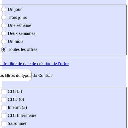
e création de l'offre
Un jour
Trois jours
Une semaine
Deux semaines
Un mois
Toutes les offres
er
le filtre de date de création de l'offre
les filtres de types de
Contrat
de contrat
CDI (3)
CDD (6)
Intérim (3)
CDI Intérimaire
Saisonnier