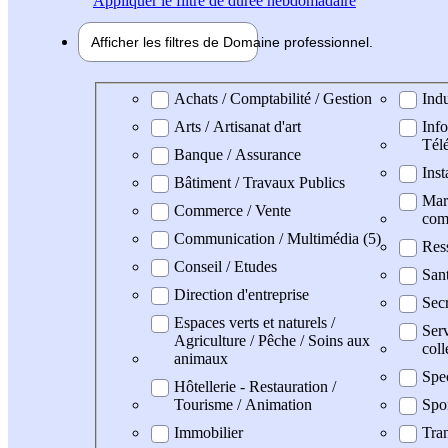
Appliquer
le filtre de durée hebdomadaire
Afficher les filtres de
Domaine pro
fessionnel
Domaine professionel
Achats / Comptabilité / Gestion
Indu
Arts / Artisanat d'art
Info
Tél
Banque / Assurance
Inst
Bâtiment / Travaux Publics
Mark
Commerce / Vente
com
Communication / Multimédia (5)
Res
Conseil / Etudes
San
Direction d'entreprise
Secr
Espaces verts et naturels /
Serv
Agriculture / Pêche / Soins aux
coll
animaux
Spe
Hôtellerie - Restauration /
Tourisme / Animation
Spo
Immobilier
Tran