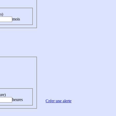
s)
mois
ure)
heures
Créer une alerte