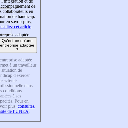
 l’intégration et de
’accompagnement de
s collaborateurs en
tuation de handicap.
ur en savoir plus,
nsultez cet article
.
treprise adaptée
Qu'est-ce qu'une
entreprise adaptée
?
entreprise adaptée
rmet à un travailleur
 situation de
ndicap d'exercer
e activité
ofessionnelle dans
s conditions
aptées à ses
pacités. Pour en
voir plus,
consultez
 site de l’UNEA
.