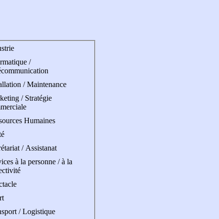
strie
rmatique /
écommunication
allation / Maintenance
eting / Stratégie
merciale
sources Humaines
té
étariat / Assistanat
ices à la personne / à la
ectivité
ctacle
rt
sport / Logistique