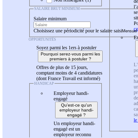
de
l
SALAIRE BRUT MINIMUM
se
si
Salaire minimum
Po
co
Choisissez une périodicité pour le salaire saisi
En
OPPORTUNITÉS
Soyez parmi les 1ers à postuler
Pourquoi serez-vous parmi les
premiers à postuler ?
L'
Offres de plus de 15 jours,
pe
comptant moins de 4 candidatures
en
(dont France Travail est informé)
ha
HANDICAP
un
pr
Employeur handi-
de
engagé
ad
Qu'est-ce qu'un
ca
employeur handi-
sa
engagé ?
le
Un employeur handi-
engagé est un
employeur reconnu