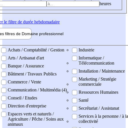
heures
er
le filtre de durée hebdomadaire
les filtres de
Domaine pro
fessionnel
ne professionel
Achats / Comptabilité / Gestion
Industrie
Arts / Artisanat d'art
Informatique /
Télécommunication
Banque / Assurance
Installation / Maintenance
Bâtiment / Travaux Publics
Marketing / Stratégie
Commerce / Vente
commerciale
Communication / Multimédia (4)
Ressources Humaines
Conseil / Etudes
Santé
Direction d'entreprise
Secrétariat / Assistanat
Espaces verts et naturels /
Services à la personne / à l
Agriculture / Pêche / Soins aux
collectivité
animaux