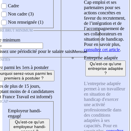
Cap emploi et ses
Cadre
partenaires pour ses
actions concrètes en
Non cadre (3)
faveur du recrutement,
Non renseignée (1)
de l’intégration et de
l’accompagnement de
IRE BRUT MINIMUM
ses collaborateurs en
situation de handicap.
re minimum
Pour en savoir plus,
consultez cet article
.
ssez une périodicité pour le salaire saisi
Entreprise adaptée
NITÉS
Qu'est-ce qu'une
z parmi les 1ers à postuler
entreprise adaptée
?
urquoi serez-vous parmi les
premiers à postuler ?
L'entreprise adaptée
es de plus de 15 jours,
permet à un travailleur
tant moins de 4 candidatures
en situation de
t France Travail est informé)
handicap d'exercer
ICAP
une activité
professionnelle dans
Employeur handi-
des conditions
engagé
adaptées à ses
Qu'est-ce qu'un
capacités. Pour en
employeur handi-
savoir plus,
consultez