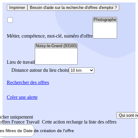
Imprimer
Besoin d'aide sur la recherche d'offres d'emploi ?
Métier, compétence, mot-clé, numéro d'offre
Lieu de travail
Distance autour du lieu choisi
Rechercher
des offres
Créer une alerte
Qui sont n
icher uniquement
 offres France Travail
Cette action recharge la liste des offres
les filtres de
Date de création
de l'offre