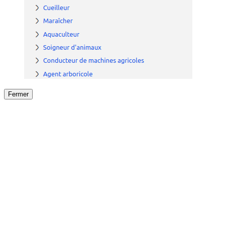
Fermer
Fermer
le détail de l'offre
/
Offre
sur
Offre précéden