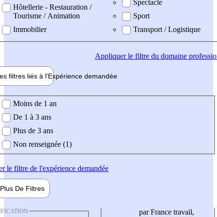
Spectacle
Hôtellerie - Restauration /
Tourisme / Animation
Sport
Immobilier
Transport / Logistique
Appliquer
le filtre du domaine professi
es filtres liés à l'
Expérience
demandée
ience demandée
Moins de 1 an
De 1 à 3 ans
Plus de 3 ans
Non renseignée (1)
er
le filtre de l'expérience demandée
Plus De
Filtres
IFICATION
par France travail,