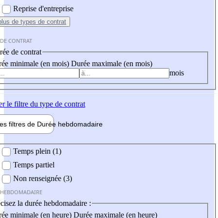
Reprise d'entreprise
plus
de types de contrat
 DE CONTRAT
ée de contrat
ée minimale (en mois)
Durée maximale (en mois)
mois
er
le filtre du type de contrat
les filtres de
Durée hebdo
madaire
 hebdomadaire
Temps plein (1)
Temps partiel
Non renseignée (3)
 HEBDOMADAIRE
cisez la durée hebdomadaire :
ée minimale (en heure)
Durée maximale (en heure)