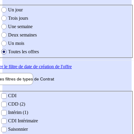
e création de l'offre
Un jour
Trois jours
Une semaine
Deux semaines
Un mois
Toutes les offres
er
le filtre de date de création de l'offre
les filtres de types de
Contrat
de contrat
CDI
CDD (2)
Intérim (1)
CDI Intérimaire
Saisonnier