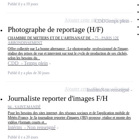
Publié il y a 19 jours
Ajouter cette offre à ma sélection
CDD
Temps plein
Photographe de reportage (H/F)
CHAMBRE DE METIERS ET DE L'ARTISANAT DE -
75 - PARIS 12E
ARRONDISSEMENT
Offre collectée par La bonne alternance : Le photographe, professionnel de l'image,
réalise des prises de vue et intervient sur tout le cycle de production de ses clichés,
selon les besoins du...
CDD - Temps plein
Publié il y a plus de 30 jours
Ajouter cette offre à ma sélection
Intérim
Non renseigné
Journaliste reporter d'images F/H
94 - SAINT-MANDÉ
Pour les besoins des sites internet, des réseaux sociaux et de l'application mobile de
Météo-France, le /la journaliste reporter d'images (JRI) propose, réalise et monte des
vidéos (formats courts et...
Intérim - Non renseigné
Publié il y a 20 jours