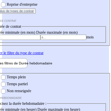
Reprise d'entreprise
plus
de types de contrat
 DE CONTRAT
ée de contrat
ée minimale (en mois)
Durée maximale (en mois)
mois
er
le filtre du type de contrat
les filtres de
Durée hebdo
madaire
 hebdomadaire
Temps plein
Temps partiel
Non renseignée
 HEBDOMADAIRE
cisez la durée hebdomadaire :
ée minimale (en heure)
Durée maximale (en heure)