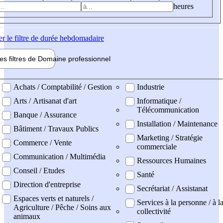
heures
er
le filtre de durée hebdomadaire
les filtres de
Domaine pro
fessionnel
ne professionel
Achats / Comptabilité / Gestion
Industrie
Arts / Artisanat d'art
Informatique /
Télécommunication
Banque / Assurance
Installation / Maintenance
Bâtiment / Travaux Publics
Marketing / Stratégie
Commerce / Vente
commerciale
Communication / Multimédia
Ressources Humaines
Conseil / Etudes
Santé
Direction d'entreprise
Secrétariat / Assistanat
Espaces verts et naturels /
Services à la personne / à l
Agriculture / Pêche / Soins aux
collectivité
animaux