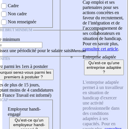
Cap emploi et ses
Cadre
partenaires pour ses
actions concrètes en
Non cadre
faveur du recrutement,
Non renseignée
de l’intégration et de
l’accompagnement de
IRE BRUT MINIMUM
ses collaborateurs en
situation de handicap.
re minimum
Pour en savoir plus,
consultez cet article
.
ssez une périodicité pour le salaire saisi
Entreprise adaptée
NITÉS
Qu'est-ce qu'une
z parmi les 1ers à postuler
entreprise adaptée
?
urquoi serez-vous parmi les
premiers à postuler ?
L'entreprise adaptée
es de plus de 15 jours,
permet à un travailleur
tant moins de 4 candidatures
en situation de
t France Travail est informé)
handicap d'exercer
ICAP
une activité
professionnelle dans
Employeur handi-
des conditions
engagé
adaptées à ses
Qu'est-ce qu'un
capacités. Pour en
employeur handi-
savoir plus,
consultez