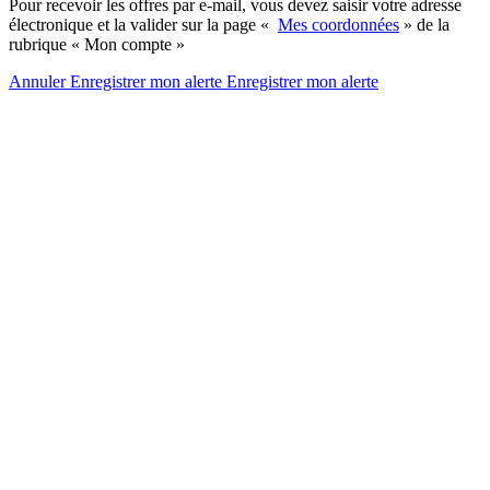
Pour recevoir les offres par e-mail, vous devez saisir votre adresse
électronique et la valider sur la page «
Mes coordonnées
» de la
rubrique « Mon compte »
Annuler
Enregistrer mon alerte
Enregistrer
mon alerte