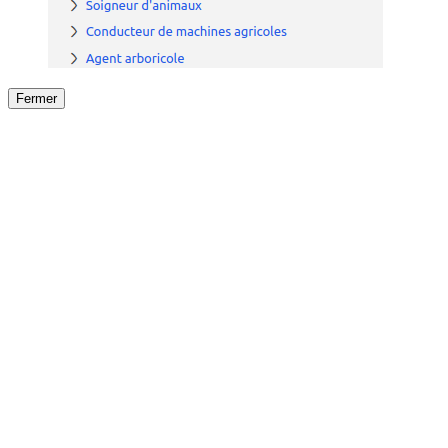
Fermer
Fermer
le détail de l'offre
/
Offre
sur
Offre précéden