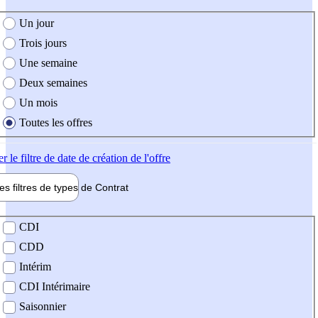
e création de l'offre
Un jour
Trois jours
Une semaine
Deux semaines
Un mois
Toutes les offres
er
le filtre de date de création de l'offre
les filtres de types de
Contrat
de contrat
CDI
CDD
Intérim
CDI Intérimaire
Saisonnier