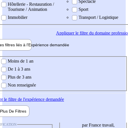
Spectacle
Hôtellerie - Restauration /
Tourisme / Animation
Sport
Immobilier
Transport / Logistique
Appliquer
le filtre du domaine professi
es filtres liés à l'
Expérience
demandée
ience demandée
Moins de 1 an
De 1 à 3 ans
Plus de 3 ans
Non renseignée
er
le filtre de l'expérience demandée
Plus De
Filtres
IFICATION
par France travail,