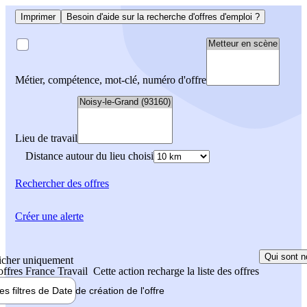
Imprimer
Besoin d'aide sur la recherche d'offres d'emploi ?
Métier, compétence, mot-clé, numéro d'offre
Lieu de travail
Distance autour du lieu choisi
Rechercher
des offres
Créer une alerte
Qui sont n
icher uniquement
 offres France Travail
Cette action recharge la liste des offres
les filtres de
Date de création
de l'offre