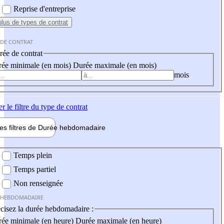
Reprise d'entreprise
plus
de types de contrat
 DE CONTRAT
ée de contrat
ée minimale (en mois)
Durée maximale (en mois)
mois
er
le filtre du type de contrat
les filtres de
Durée hebdo
madaire
 hebdomadaire
Temps plein
Temps partiel
Non renseignée
 HEBDOMADAIRE
cisez la durée hebdomadaire :
ée minimale (en heure)
Durée maximale (en heure)