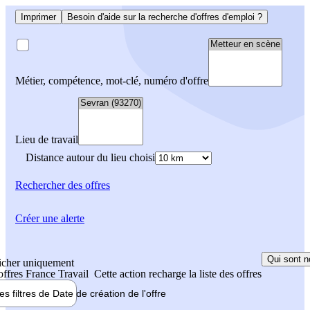
Imprimer
Besoin d'aide sur la recherche d'offres d'emploi ?
Métier, compétence, mot-clé, numéro d'offre
Lieu de travail
Distance autour du lieu choisi
Rechercher
des offres
Créer une alerte
Qui sont n
icher uniquement
 offres France Travail
Cette action recharge la liste des offres
les filtres de
Date de création
de l'offre