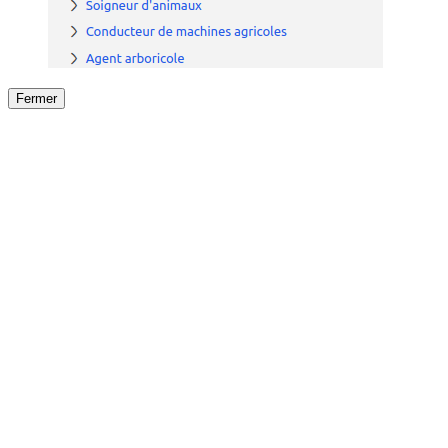
Fermer
Fermer
le détail de l'offre
/
Offre
sur
Offre précéden