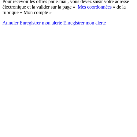
Pour recevoir les offres par e-mail, vous devez saisir votre adresse
électronique et la valider sur la page «
Mes coordonnées
» de la
rubrique « Mon compte »
Annuler
Enregistrer mon alerte
Enregistrer
mon alerte