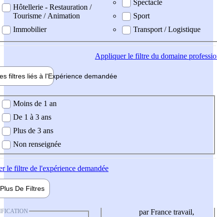
Spectacle
Hôtellerie - Restauration /
Tourisme / Animation
Sport
Immobilier
Transport / Logistique
Appliquer
le filtre du domaine professi
es filtres liés à l'
Expérience
demandée
ience demandée
Moins de 1 an
De 1 à 3 ans
Plus de 3 ans
Non renseignée
er
le filtre de l'expérience demandée
Plus De
Filtres
IFICATION
par France travail,