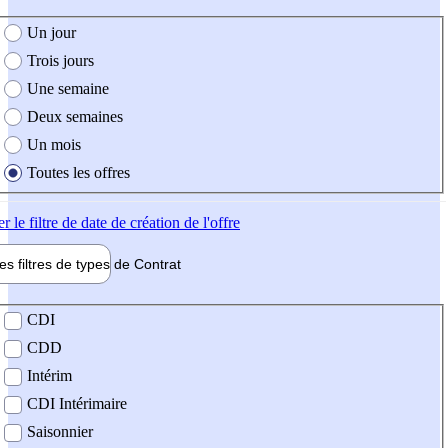
e création de l'offre
Un jour
Trois jours
Une semaine
Deux semaines
Un mois
Toutes les offres
er
le filtre de date de création de l'offre
les filtres de types de
Contrat
de contrat
CDI
CDD
Intérim
CDI Intérimaire
Saisonnier