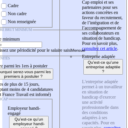
Cap emploi et ses
Cadre
partenaires pour ses
actions concrètes en
Non cadre
faveur du recrutement,
Non renseignée
de l’intégration et de
l’accompagnement de
IRE BRUT MINIMUM
ses collaborateurs en
situation de handicap.
re minimum
Pour en savoir plus,
consultez cet article
.
ssez une périodicité pour le salaire saisi
Entreprise adaptée
NITÉS
Qu'est-ce qu'une
z parmi les 1ers à postuler
entreprise adaptée
?
urquoi serez-vous parmi les
premiers à postuler ?
L'entreprise adaptée
es de plus de 15 jours,
permet à un travailleur
tant moins de 4 candidatures
en situation de
t France Travail est informé)
handicap d'exercer
ICAP
une activité
professionnelle dans
Employeur handi-
des conditions
engagé
adaptées à ses
Qu'est-ce qu'un
capacités. Pour en
employeur handi-
savoir plus,
consultez