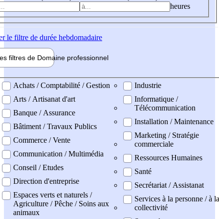
heures
er
le filtre de durée hebdomadaire
les filtres de
Domaine pro
fessionnel
ne professionel
Achats / Comptabilité / Gestion
Industrie
Arts / Artisanat d'art
Informatique /
Télécommunication
Banque / Assurance
Installation / Maintenance
Bâtiment / Travaux Publics
Marketing / Stratégie
Commerce / Vente
commerciale
Communication / Multimédia
Ressources Humaines
Conseil / Etudes
Santé
Direction d'entreprise
Secrétariat / Assistanat
Espaces verts et naturels /
Services à la personne / à l
Agriculture / Pêche / Soins aux
collectivité
animaux