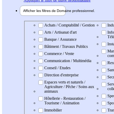
Appliquer
le filtre de durée hebdomadaire
Afficher les filtres de
Domaine pro
fessionnel
Domaine professionel
Achats / Comptabilité / Gestion
Indu
Arts / Artisanat d'art
Info
Tél
Banque / Assurance
Inst
Bâtiment / Travaux Publics
Mark
Commerce / Vente
com
Communication / Multimédia
Res
Conseil / Etudes
San
Direction d'entreprise
Secr
Espaces verts et naturels /
Serv
Agriculture / Pêche / Soins aux
coll
animaux
Spec
Hôtellerie - Restauration /
Tourisme / Animation
Spo
Immobilier
Tran