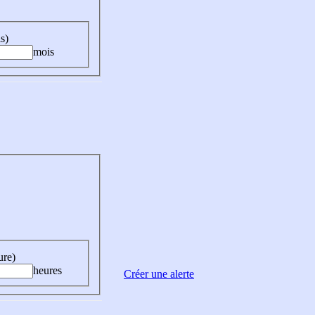
s)
mois
ure)
heures
Créer une alerte