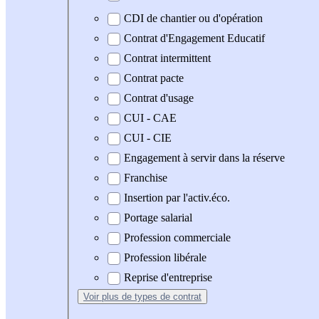
CDI de chantier ou d'opération
Contrat d'Engagement Educatif
Contrat intermittent
Contrat pacte
Contrat d'usage
CUI - CAE
CUI - CIE
Engagement à servir dans la réserve
Franchise
Insertion par l'activ.éco.
Portage salarial
Profession commerciale
Profession libérale
Reprise d'entreprise
Voir plus
de types de contrat