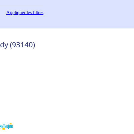
Appliquer
les filtres
dy (93140)