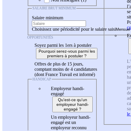
de
l
SALAIRE BRUT MINIMUM
se
si
Salaire minimum
Po
co
Choisissez une périodicité pour le salaire saisi
En
OPPORTUNITÉS
Soyez parmi les 1ers à postuler
Pourquoi serez-vous parmi les
premiers à postuler ?
L'
Offres de plus de 15 jours,
pe
comptant moins de 4 candidatures
en
(dont France Travail est informé)
ha
HANDICAP
un
pr
Employeur handi-
de
engagé
ad
Qu'est-ce qu'un
ca
employeur handi-
sa
engagé ?
le
Un employeur handi-
engagé est un
employeur reconnu