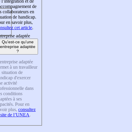
 l’intégration et de
’accompagnement de
s collaborateurs en
tuation de handicap.
ur en savoir plus,
nsultez cet article
.
treprise adaptée
Qu'est-ce qu'une
entreprise adaptée
?
entreprise adaptée
rmet à un travailleur
 situation de
ndicap d'exercer
e activité
ofessionnelle dans
s conditions
aptées à ses
pacités. Pour en
voir plus,
consultez
 site de l’UNEA
.