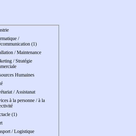
strie
rmatique /
écommunication (1)
allation / Maintenance
eting / Stratégie
merciale
sources Humaines
té
étariat / Assistanat
ices à la personne / à la
ectivité
tacle (1)
rt
sport / Logistique