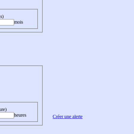
s)
mois
ure)
heures
Créer une alerte