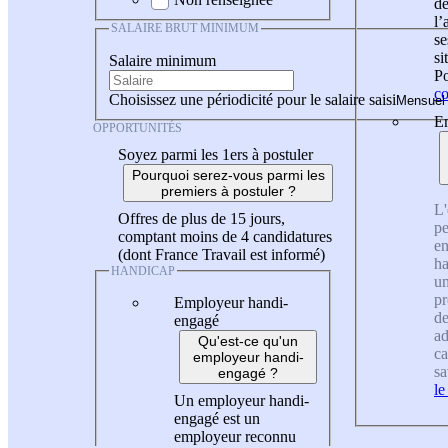
de
l
SALAIRE BRUT MINIMUM
se
si
Salaire minimum
Po
co
Choisissez une périodicité pour le salaire saisi
En
OPPORTUNITÉS
Soyez parmi les 1ers à postuler
Pourquoi serez-vous parmi les
premiers à postuler ?
L'
Offres de plus de 15 jours,
pe
comptant moins de 4 candidatures
en
(dont France Travail est informé)
ha
HANDICAP
un
pr
Employeur handi-
de
engagé
ad
Qu'est-ce qu'un
ca
employeur handi-
sa
engagé ?
le
Un employeur handi-
engagé est un
employeur reconnu