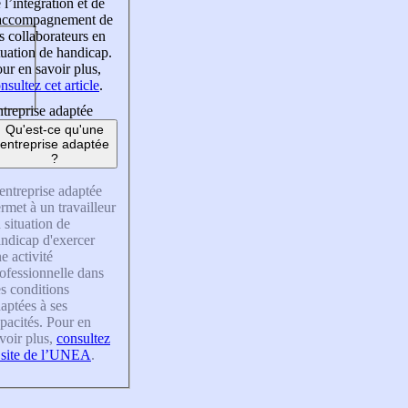
 l’intégration et de
’accompagnement de
s collaborateurs en
tuation de handicap.
ur en savoir plus,
nsultez cet article
.
treprise adaptée
Qu'est-ce qu'une
entreprise adaptée
?
entreprise adaptée
rmet à un travailleur
 situation de
ndicap d'exercer
e activité
ofessionnelle dans
s conditions
aptées à ses
pacités. Pour en
voir plus,
consultez
 site de l’UNEA
.