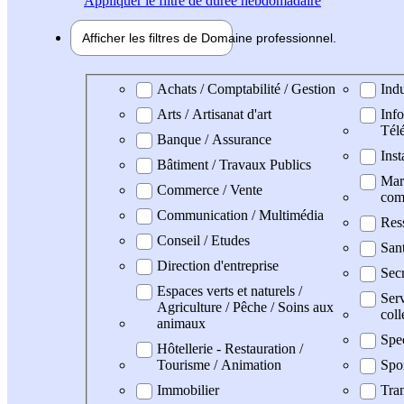
Appliquer
le filtre de durée hebdomadaire
Afficher les filtres de
Domaine pro
fessionnel
Domaine professionel
Achats / Comptabilité / Gestion
Indu
Arts / Artisanat d'art
Info
Tél
Banque / Assurance
Inst
Bâtiment / Travaux Publics
Mark
Commerce / Vente
com
Communication / Multimédia
Res
Conseil / Etudes
San
Direction d'entreprise
Secr
Espaces verts et naturels /
Serv
Agriculture / Pêche / Soins aux
coll
animaux
Spe
Hôtellerie - Restauration /
Tourisme / Animation
Spo
Immobilier
Tran