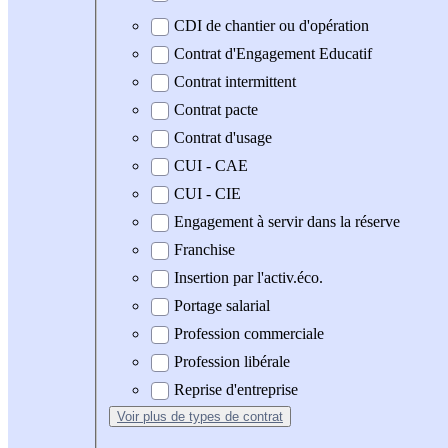
CDI de chantier ou d'opération
Contrat d'Engagement Educatif
Contrat intermittent
Contrat pacte
Contrat d'usage
CUI - CAE
CUI - CIE
Engagement à servir dans la réserve
Franchise
Insertion par l'activ.éco.
Portage salarial
Profession commerciale
Profession libérale
Reprise d'entreprise
Voir plus
de types de contrat