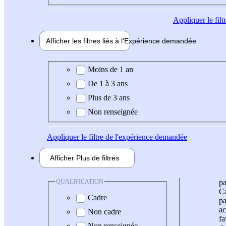
Appliquer
le fil
Afficher les filtres liés à l'
Expérience
demandée
Expérience demandée
Moins de 1 an
De 1 à 3 ans
Plus de 3 ans
Non renseignée
Appliquer
le filtre de l'expérience demandée
Afficher
Plus de
filtres
QUALIFICATION
pa
Ca
Cadre
pa
ac
Non cadre
fa
Non renseignée