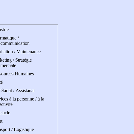
strie
rmatique /
écommunication
allation / Maintenance
eting / Stratégie
merciale
sources Humaines
té
étariat / Assistanat
ices à la personne / à la
ectivité
ctacle
rt
sport / Logistique