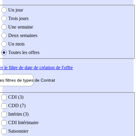
e création de l'offre
Un jour
Trois jours
Une semaine
Deux semaines
Un mois
Toutes les offres
er
le filtre de date de création de l'offre
les filtres de types de
Contrat
de contrat
CDI (3)
CDD (7)
Intérim (3)
CDI Intérimaire
Saisonnier