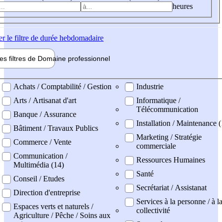
heures
er
le filtre de durée hebdomadaire
les filtres de
Domaine pro
fessionnel
ne professionel
Achats / Comptabilité / Gestion
Industrie
Arts / Artisanat d'art
Informatique /
Télécommunication
Banque / Assurance
Installation / Maintenance (
Bâtiment / Travaux Publics
Marketing / Stratégie
Commerce / Vente
commerciale
Communication /
Ressources Humaines
Multimédia (14)
Santé
Conseil / Etudes
Secrétariat / Assistanat
Direction d'entreprise
Services à la personne / à l
Espaces verts et naturels /
collectivité
Agriculture / Pêche / Soins aux