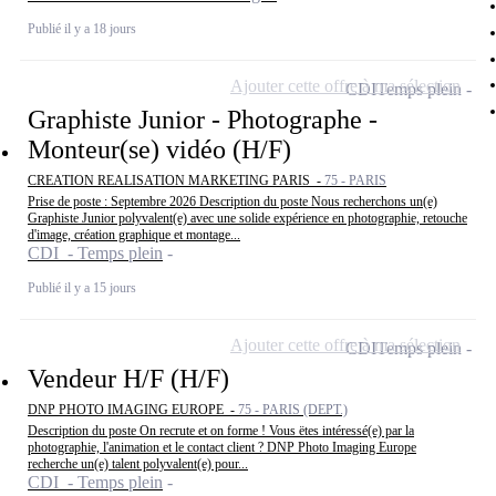
Publié il y a 18 jours
Ajouter cette offre à ma sélection
CDI
Temps plein
Graphiste Junior - Photographe -
Monteur(se) vidéo (H/F)
CREATION REALISATION MARKETING PARIS -
75 - PARIS
Prise de poste : Septembre 2026 Description du poste Nous recherchons un(e)
Graphiste Junior polyvalent(e) avec une solide expérience en photographie, retouche
d'image, création graphique et montage...
CDI - Temps plein
Publié il y a 15 jours
Ajouter cette offre à ma sélection
CDI
Temps plein
Vendeur H/F (H/F)
DNP PHOTO IMAGING EUROPE -
75 - PARIS (DEPT.)
Description du poste On recrute et on forme ! Vous ëtes intéressé(e) par la
photographie, l'animation et le contact client ? DNP Photo Imaging Europe
recherche un(e) talent polyvalent(e) pour...
CDI - Temps plein