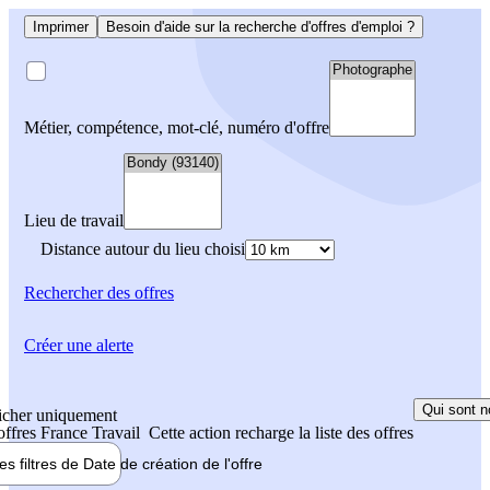
Imprimer
Besoin d'aide sur la recherche d'offres d'emploi ?
Métier, compétence, mot-clé, numéro d'offre
Lieu de travail
Distance autour du lieu choisi
Rechercher
des offres
Créer une alerte
Qui sont n
icher uniquement
 offres France Travail
Cette action recharge la liste des offres
les filtres de
Date de création
de l'offre