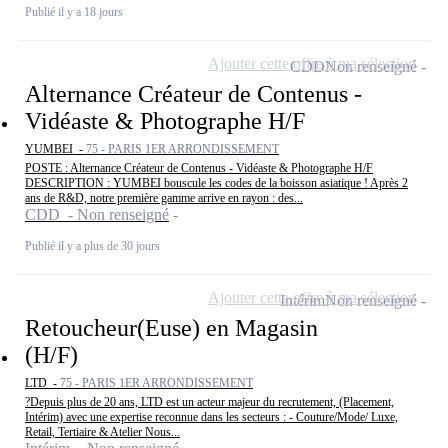
Publié il y a 18 jours
Ajouter cette offre à ma sélection
CDD
Non renseigné
Alternance Créateur de Contenus -
Vidéaste & Photographe H/F
YUMBEI -
75 - PARIS 1ER ARRONDISSEMENT
POSTE : Alternance Créateur de Contenus - Vidéaste & Photographe H/F
DESCRIPTION : YUMBEI bouscule les codes de la boisson asiatique ! Après 2
ans de R&D, notre première gamme arrive en rayon : des...
CDD - Non renseigné
Publié il y a plus de 30 jours
Ajouter cette offre à ma sélection
Intérim
Non renseigné
Retoucheur(Euse) en Magasin
(H/F)
LTD -
75 - PARIS 1ER ARRONDISSEMENT
?Depuis plus de 20 ans, LTD est un acteur majeur du recrutement, (Placement,
Intérim) avec une expertise reconnue dans les secteurs : - Couture/Mode/ Luxe,
Retail, Tertiaire & Atelier Nous...