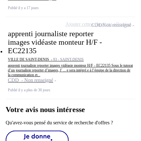
Publié il y a 17 jours
Ajouter cette offre à ma sélection
CDD
Non renseigné
apprenti journaliste reporter
images vidéaste monteur H/F -
EC22135
VILLE DE SAINT-DENIS -
93 - SAINT-DENIS
apprenti journaliste reporter images vidéaste monteur H/F - EC22135 Sous le tutorat
d’un journaliste reporter d’images, l’ ... e sera intégré.e à l’équipe de la direction de
la communication et...
CDD - Non renseigné
Publié il y a plus de 30 jours
Votre avis nous intéresse
Qu'avez-vous pensé du service de recherche d'offres ?