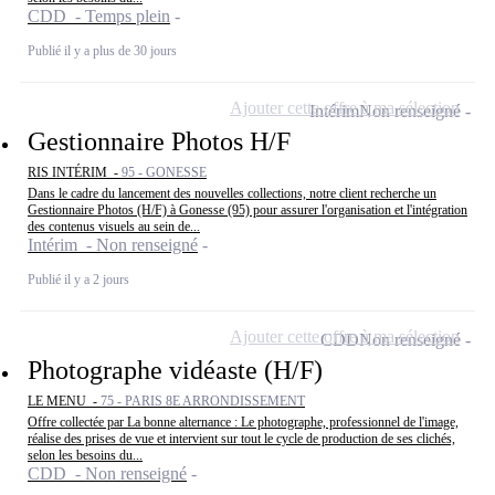
CDD - Temps plein
Publié il y a plus de 30 jours
Ajouter cette offre à ma sélection
Intérim
Non renseigné
Gestionnaire Photos H/F
RIS INTÉRIM -
95 - GONESSE
Dans le cadre du lancement des nouvelles collections, notre client recherche un
Gestionnaire Photos (H/F) à Gonesse (95) pour assurer l'organisation et l'intégration
des contenus visuels au sein de...
Intérim - Non renseigné
Publié il y a 2 jours
Ajouter cette offre à ma sélection
CDD
Non renseigné
Photographe vidéaste (H/F)
LE MENU -
75 - PARIS 8E ARRONDISSEMENT
Offre collectée par La bonne alternance : Le photographe, professionnel de l'image,
réalise des prises de vue et intervient sur tout le cycle de production de ses clichés,
selon les besoins du...
CDD - Non renseigné