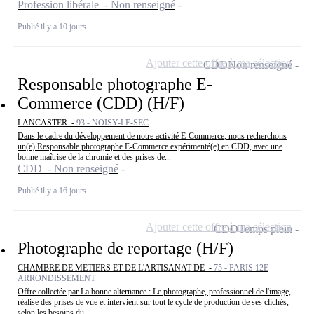
Profession libérale - Non renseigné
Publié il y a 10 jours
Ajouter cette offre à ma sélection
CDD
Non renseigné
Responsable photographe E-
Commerce (CDD) (H/F)
LANCASTER -
93 - NOISY-LE-SEC
Dans le cadre du développement de notre activité E-Commerce, nous recherchons
un(e) Responsable photographe E-Commerce expérimenté(e) en CDD, avec une
bonne maîtrise de la chromie et des prises de...
CDD - Non renseigné
Publié il y a 16 jours
Ajouter cette offre à ma sélection
CDD
Temps plein
Photographe de reportage (H/F)
CHAMBRE DE METIERS ET DE L'ARTISANAT DE -
75 - PARIS 12E
ARRONDISSEMENT
Offre collectée par La bonne alternance : Le photographe, professionnel de l'image,
réalise des prises de vue et intervient sur tout le cycle de production de ses clichés,
selon les besoins du...