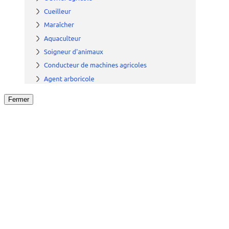
Fermer
Fermer
le détail de l'offre
/
Offre
sur
Offre précéden