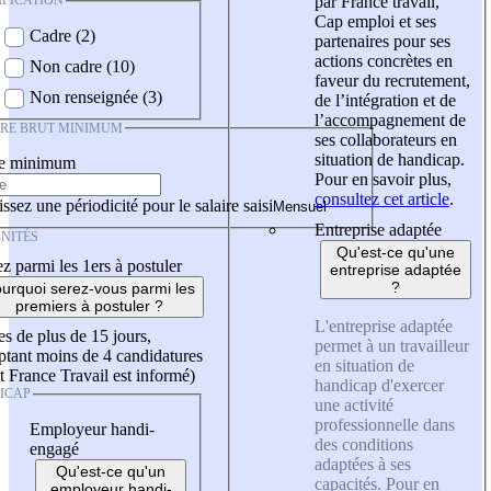
IFICATION
par France travail,
Cap emploi et ses
Cadre (2)
partenaires pour ses
actions concrètes en
Non cadre (10)
faveur du recrutement,
Non renseignée (3)
de l’intégration et de
l’accompagnement de
IRE BRUT MINIMUM
ses collaborateurs en
situation de handicap.
re minimum
Pour en savoir plus,
consultez cet article
.
ssez une périodicité pour le salaire saisi
Entreprise adaptée
NITÉS
Qu'est-ce qu'une
z parmi les 1ers à postuler
entreprise adaptée
?
urquoi serez-vous parmi les
premiers à postuler ?
L'entreprise adaptée
es de plus de 15 jours,
permet à un travailleur
tant moins de 4 candidatures
en situation de
t France Travail est informé)
handicap d'exercer
ICAP
une activité
professionnelle dans
Employeur handi-
des conditions
engagé
adaptées à ses
Qu'est-ce qu'un
capacités. Pour en
employeur handi-