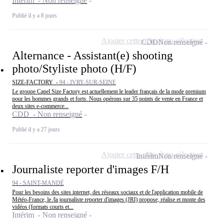
Intérim - Non renseigné
Publié il y a 8 jours
Ajouter cette offre à ma sélection
CDD
Non renseigné
Alternance - Assistant(e) shooting
photo/Styliste photo (H/F)
SIZE-FACTORY -
94 - IVRY-SUR-SEINE
Le groupe Capel Size Factory est actuellement le leader français de la mode premium
pour les hommes grands et forts. Nous opérons sur 35 points de vente en France et
deux sites e-commerce...
CDD - Non renseigné
Publié il y a 27 jours
Ajouter cette offre à ma sélection
Intérim
Non renseigné
Journaliste reporter d'images F/H
94 - SAINT-MANDÉ
Pour les besoins des sites internet, des réseaux sociaux et de l'application mobile de
Météo-France, le /la journaliste reporter d'images (JRI) propose, réalise et monte des
vidéos (formats courts et...
Intérim - Non renseigné