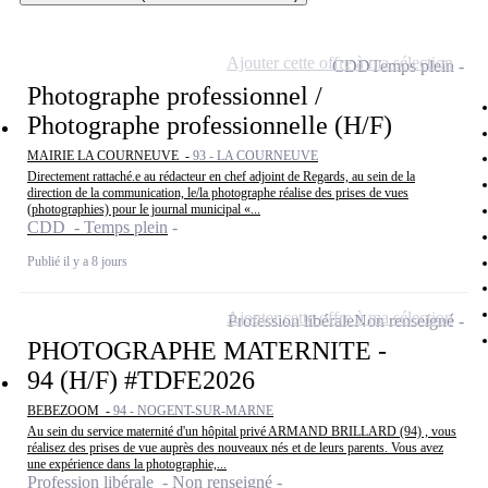
Ajouter cette offre à ma sélection
CDD
Temps plein
Photographe professionnel /
Photographe professionnelle (H/F)
MAIRIE LA COURNEUVE -
93 - LA COURNEUVE
Directement rattaché.e au rédacteur en chef adjoint de Regards, au sein de la
direction de la communication, le/la photographe réalise des prises de vues
(photographies) pour le journal municipal «...
CDD - Temps plein
Publié il y a 8 jours
Ajouter cette offre à ma sélection
Profession libérale
Non renseigné
PHOTOGRAPHE MATERNITE -
94 (H/F) #TDFE2026
BEBEZOOM -
94 - NOGENT-SUR-MARNE
Au sein du service maternité d'un hôpital privé ARMAND BRILLARD (94) , vous
réalisez des prises de vue auprès des nouveaux nés et de leurs parents. Vous avez
une expérience dans la photographie,...
Profession libérale - Non renseigné