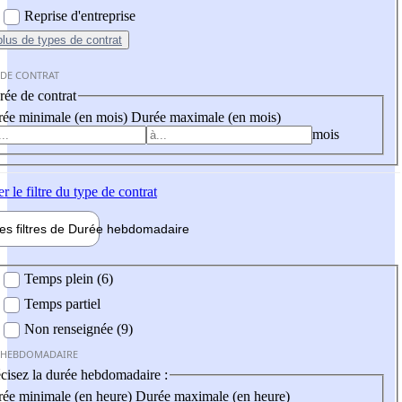
Reprise d'entreprise
plus
de types de contrat
 DE CONTRAT
ée de contrat
ée minimale (en mois)
Durée maximale (en mois)
mois
er
le filtre du type de contrat
les filtres de
Durée hebdo
madaire
 hebdomadaire
Temps plein (6)
Temps partiel
Non renseignée (9)
 HEBDOMADAIRE
cisez la durée hebdomadaire :
ée minimale (en heure)
Durée maximale (en heure)