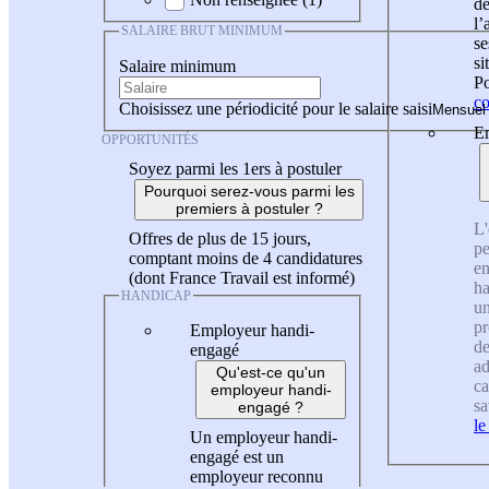
de
l
SALAIRE BRUT MINIMUM
se
si
Salaire minimum
Po
co
Choisissez une périodicité pour le salaire saisi
En
OPPORTUNITÉS
Soyez parmi les 1ers à postuler
Pourquoi serez-vous parmi les
premiers à postuler ?
L'
Offres de plus de 15 jours,
pe
comptant moins de 4 candidatures
en
(dont France Travail est informé)
ha
HANDICAP
un
pr
Employeur handi-
de
engagé
ad
Qu'est-ce qu'un
ca
employeur handi-
sa
engagé ?
le
Un employeur handi-
engagé est un
employeur reconnu