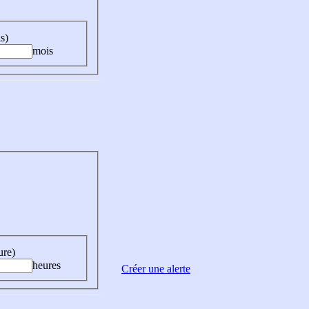
s)
mois
ure)
heures
Créer une alerte