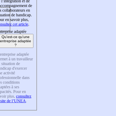
 l’intégration et de
’accompagnement de
s collaborateurs en
tuation de handicap.
ur en savoir plus,
nsultez cet article
.
treprise adaptée
Qu'est-ce qu'une
entreprise adaptée
?
entreprise adaptée
rmet à un travailleur
 situation de
ndicap d'exercer
e activité
ofessionnelle dans
s conditions
aptées à ses
pacités. Pour en
voir plus,
consultez
 site de l’UNEA
.