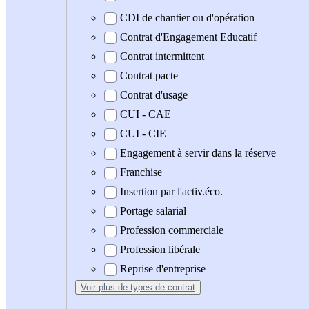
CDI de chantier ou d'opération
Contrat d'Engagement Educatif
Contrat intermittent
Contrat pacte
Contrat d'usage
CUI - CAE
CUI - CIE
Engagement à servir dans la réserve
Franchise
Insertion par l'activ.éco.
Portage salarial
Profession commerciale
Profession libérale
Reprise d'entreprise
Voir plus
de types de contrat