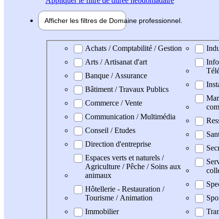
Appliquer
le filtre de durée hebdomadaire
Afficher les filtres de
Domaine pro
fessionnel
Domaine professionel
Achats / Comptabilité / Gestion
Indu
Arts / Artisanat d'art
Info
Tél
Banque / Assurance
Inst
Bâtiment / Travaux Publics
Mark
Commerce / Vente
com
Communication / Multimédia
Res
Conseil / Etudes
San
Direction d'entreprise
Secr
Espaces verts et naturels /
Serv
Agriculture / Pêche / Soins aux
coll
animaux
Spec
Hôtellerie - Restauration /
Tourisme / Animation
Spo
Immobilier
Tran