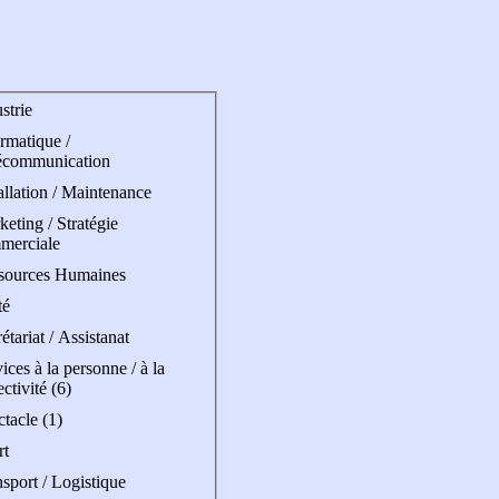
strie
rmatique /
écommunication
allation / Maintenance
eting / Stratégie
merciale
sources Humaines
té
étariat / Assistanat
ices à la personne / à la
ectivité (6)
tacle (1)
rt
sport / Logistique