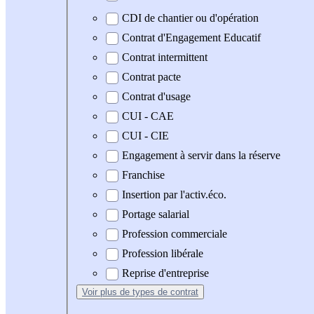
CDI de chantier ou d'opération
Contrat d'Engagement Educatif
Contrat intermittent
Contrat pacte
Contrat d'usage
CUI - CAE
CUI - CIE
Engagement à servir dans la réserve
Franchise
Insertion par l'activ.éco.
Portage salarial
Profession commerciale
Profession libérale
Reprise d'entreprise
Voir plus
de types de contrat