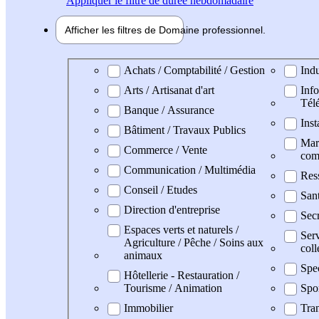
Appliquer
le filtre de durée hebdomadaire
Afficher les filtres de
Domaine pro
fessionnel
Domaine professionel
Achats / Comptabilité / Gestion
Indu
Arts / Artisanat d'art
Info
Tél
Banque / Assurance
Inst
Bâtiment / Travaux Publics
Mark
Commerce / Vente
com
Communication / Multimédia
Res
Conseil / Etudes
San
Direction d'entreprise
Secr
Espaces verts et naturels /
Serv
Agriculture / Pêche / Soins aux
coll
animaux
Spec
Hôtellerie - Restauration /
Tourisme / Animation
Spo
Immobilier
Tran