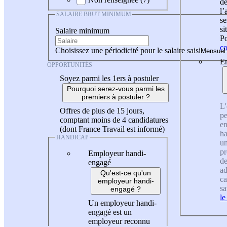
de
l
SALAIRE BRUT MINIMUM
se
si
Salaire minimum
Po
co
Choisissez une périodicité pour le salaire saisi
En
OPPORTUNITÉS
Soyez parmi les 1ers à postuler
Pourquoi serez-vous parmi les
premiers à postuler ?
L'
Offres de plus de 15 jours,
pe
comptant moins de 4 candidatures
en
(dont France Travail est informé)
ha
HANDICAP
un
pr
Employeur handi-
de
engagé
ad
Qu'est-ce qu'un
ca
employeur handi-
sa
engagé ?
le
Un employeur handi-
engagé est un
employeur reconnu