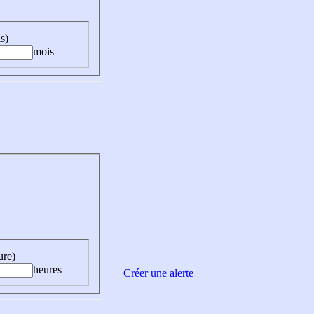
s)
mois
ure)
heures
Créer une alerte