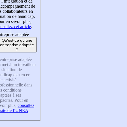
 l’intégration et de
’accompagnement de
s collaborateurs en
tuation de handicap.
ur en savoir plus,
nsultez cet article
.
treprise adaptée
Qu'est-ce qu'une
entreprise adaptée
?
entreprise adaptée
rmet à un travailleur
 situation de
ndicap d'exercer
e activité
ofessionnelle dans
s conditions
aptées à ses
pacités. Pour en
voir plus,
consultez
 site de l’UNEA
.