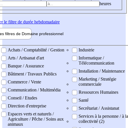
heures
er
le filtre de durée hebdomadaire
les filtres de
Domaine pro
fessionnel
ne professionel
Achats / Comptabilité / Gestion
Industrie
Arts / Artisanat d'art
Informatique /
Télécommunication
Banque / Assurance
Installation / Maintenance
Bâtiment / Travaux Publics
Marketing / Stratégie
Commerce / Vente
commerciale
Communication / Multimédia
Ressources Humaines
Conseil / Etudes
Santé
Direction d'entreprise
Secrétariat / Assistanat
Espaces verts et naturels /
Services à la personne / à l
Agriculture / Pêche / Soins aux
collectivité (2)
animaux