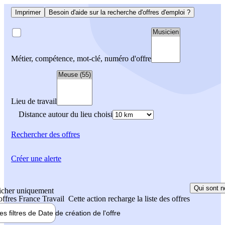
Imprimer
Besoin d'aide sur la recherche d'offres d'emploi ?
Métier, compétence, mot-clé, numéro d'offre
Lieu de travail
Distance autour du lieu choisi
Rechercher
des offres
Créer une alerte
Qui sont n
icher uniquement
 offres France Travail
Cette action recharge la liste des offres
les filtres de
Date de création
de l'offre