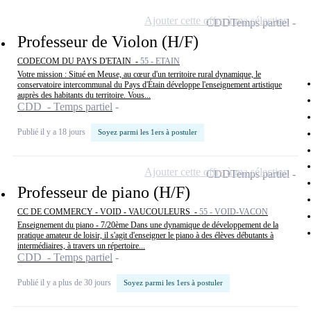
Ajouter cette offre à ma sélection
CDD
Temps partiel
Professeur de Violon (H/F)
CODECOM DU PAYS D'ETAIN -
55 - ETAIN
Votre mission : Situé en Meuse, au cœur d'un territoire rural dynamique, le
conservatoire intercommunal du Pays d'Étain développe l'enseignement artistique
auprès des habitants du territoire. Vous...
CDD - Temps partiel
Publié il y a 18 jours
Soyez parmi les 1ers à postuler
Ajouter cette offre à ma sélection
CDD
Temps partiel
Professeur de piano (H/F)
CC DE COMMERCY - VOID - VAUCOULEURS -
55 - VOID-VACON
Enseignement du piano - 7/20ème Dans une dynamique de développement de la
pratique amateur de loisir, il s'agit d'enseigner le piano à des élèves débutants à
intermédiaires, à travers un répertoire...
CDD - Temps partiel
Publié il y a plus de 30 jours
Soyez parmi les 1ers à postuler