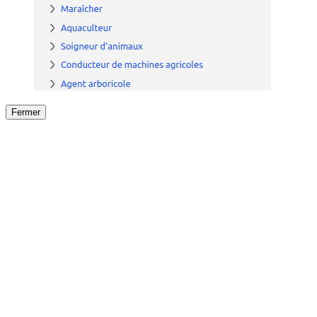
Fermer
Fermer
le détail de l'offre
/
Offre
sur
Offre précéden