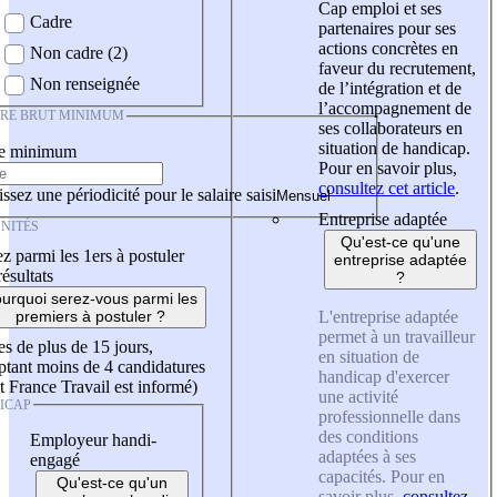
Cap emploi et ses
Cadre
partenaires pour ses
actions concrètes en
Non cadre (2)
faveur du recrutement,
Non renseignée
de l’intégration et de
l’accompagnement de
IRE BRUT MINIMUM
ses collaborateurs en
situation de handicap.
re minimum
Pour en savoir plus,
consultez cet article
.
ssez une périodicité pour le salaire saisi
Entreprise adaptée
NITÉS
Qu'est-ce qu'une
z parmi les 1ers à postuler
entreprise adaptée
résultats
?
urquoi serez-vous parmi les
L'entreprise adaptée
premiers à postuler ?
permet à un travailleur
es de plus de 15 jours,
en situation de
tant moins de 4 candidatures
handicap d'exercer
t France Travail est informé)
une activité
ICAP
professionnelle dans
des conditions
Employeur handi-
adaptées à ses
engagé
capacités. Pour en
Qu'est-ce qu'un
savoir plus,
consultez