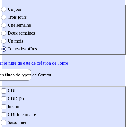
e création de l'offre
Un jour
Trois jours
Une semaine
Deux semaines
Un mois
Toutes les offres
er
le filtre de date de création de l'offre
les filtres de types de
Contrat
de contrat
CDI
CDD (2)
Intérim
CDI Intérimaire
Saisonnier