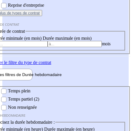
Reprise d'entreprise
plus
de types de contrat
 DE CONTRAT
ée de contrat
ée minimale (en mois)
Durée maximale (en mois)
mois
er
le filtre du type de contrat
les filtres de
Durée hebdo
madaire
 hebdomadaire
Temps plein
Temps partiel (2)
Non renseignée
 HEBDOMADAIRE
cisez la durée hebdomadaire :
ée minimale (en heure)
Durée maximale (en heure)