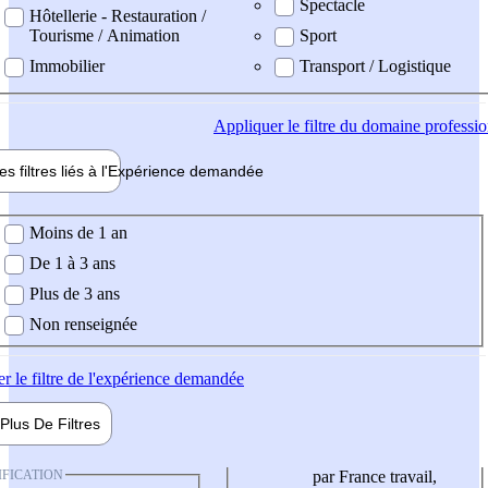
Spectacle
Hôtellerie - Restauration /
Tourisme / Animation
Sport
Immobilier
Transport / Logistique
Appliquer
le filtre du domaine professi
es filtres liés à l'
Expérience
demandée
ience demandée
Moins de 1 an
De 1 à 3 ans
Plus de 3 ans
Non renseignée
er
le filtre de l'expérience demandée
Plus De
Filtres
IFICATION
par France travail,