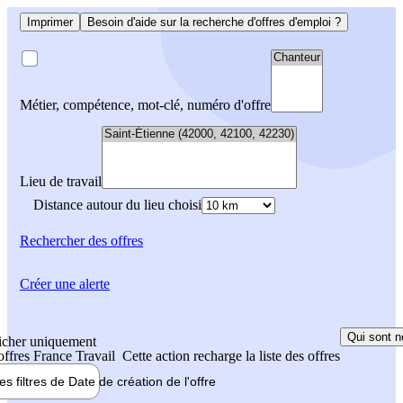
Imprimer
Besoin d'aide sur la recherche d'offres d'emploi ?
Métier, compétence, mot-clé, numéro d'offre
Lieu de travail
Distance autour du lieu choisi
Rechercher
des offres
Créer une alerte
Qui sont n
icher uniquement
 offres France Travail
Cette action recharge la liste des offres
les filtres de
Date de création
de l'offre