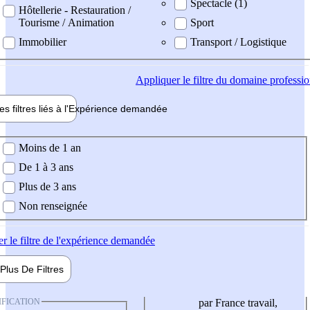
Spectacle (1)
Hôtellerie - Restauration /
Tourisme / Animation
Sport
Immobilier
Transport / Logistique
Appliquer
le filtre du domaine professi
es filtres liés à l'
Expérience
demandée
ience demandée
Moins de 1 an
De 1 à 3 ans
Plus de 3 ans
Non renseignée
er
le filtre de l'expérience demandée
Plus De
Filtres
IFICATION
par France travail,