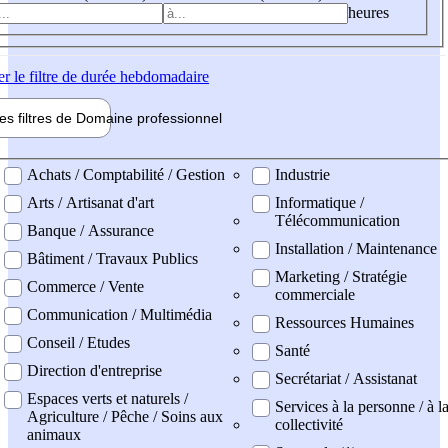
heures
er
le filtre de durée hebdomadaire
les filtres de
Domaine pro
fessionnel
ne professionel
Achats / Comptabilité / Gestion
Industrie
Arts / Artisanat d'art
Informatique /
Télécommunication
Banque / Assurance
Installation / Maintenance
Bâtiment / Travaux Publics
Marketing / Stratégie
Commerce / Vente
commerciale
Communication / Multimédia
Ressources Humaines
Conseil / Etudes
Santé
Direction d'entreprise
Secrétariat / Assistanat
Espaces verts et naturels /
Services à la personne / à l
Agriculture / Pêche / Soins aux
collectivité
animaux