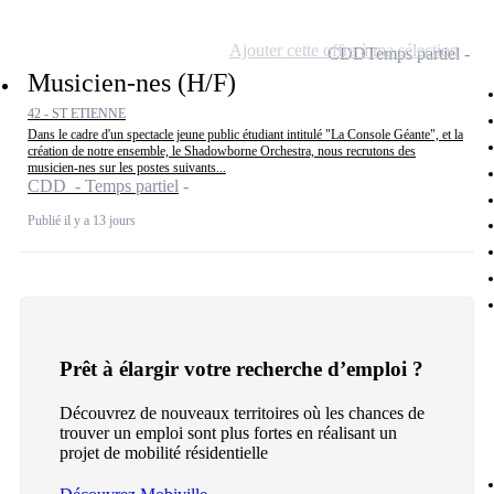
Ajouter cette offre à ma sélection
CDD
Temps partiel
Musicien-nes (H/F)
42 - ST ETIENNE
Dans le cadre d'un spectacle jeune public étudiant intitulé "La Console Géante", et la
création de notre ensemble, le Shadowborne Orchestra, nous recrutons des
musicien-nes sur les postes suivants...
CDD - Temps partiel
Publié il y a 13 jours
Prêt à élargir votre recherche d’emploi ?
Découvrez de nouveaux territoires où les chances de
trouver un emploi sont plus fortes en réalisant un
projet de mobilité résidentielle