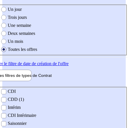
e création de l'offre
Un jour
Trois jours
Une semaine
Deux semaines
Un mois
Toutes les offres
er
le filtre de date de création de l'offre
les filtres de types de
Contrat
de contrat
CDI
CDD (1)
Intérim
CDI Intérimaire
Saisonnier