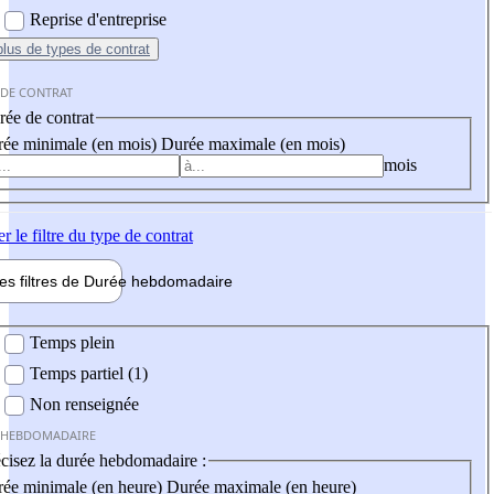
Reprise d'entreprise
plus
de types de contrat
 DE CONTRAT
ée de contrat
ée minimale (en mois)
Durée maximale (en mois)
mois
er
le filtre du type de contrat
les filtres de
Durée hebdo
madaire
 hebdomadaire
Temps plein
Temps partiel (1)
Non renseignée
 HEBDOMADAIRE
cisez la durée hebdomadaire :
ée minimale (en heure)
Durée maximale (en heure)