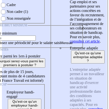
Cap emploi et ses
Cadre
partenaires pour ses
actions concrètes en
Non cadre (1)
faveur du recrutement,
Non renseignée
de l’intégration et de
l’accompagnement de
IRE BRUT MINIMUM
ses collaborateurs en
situation de handicap.
re minimum
Pour en savoir plus,
consultez cet article
.
ssez une périodicité pour le salaire saisi
Entreprise adaptée
NITÉS
Qu'est-ce qu'une
z parmi les 1ers à postuler
entreprise adaptée
?
urquoi serez-vous parmi les
premiers à postuler ?
L'entreprise adaptée
es de plus de 15 jours,
permet à un travailleur
tant moins de 4 candidatures
en situation de
t France Travail est informé)
handicap d'exercer
ICAP
une activité
professionnelle dans
Employeur handi-
des conditions
engagé
adaptées à ses
Qu'est-ce qu'un
capacités. Pour en
employeur handi-
savoir plus,
consultez