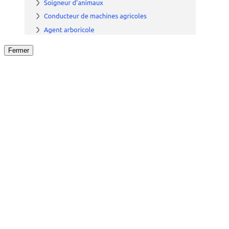
Fermer
Fermer
le détail de l'offre
/
Offre
sur
Offre précéden