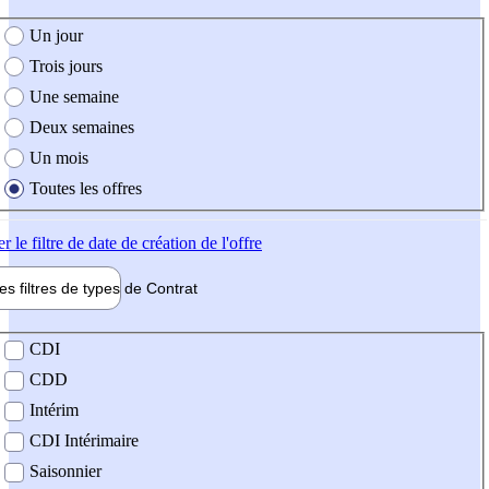
e création de l'offre
Un jour
Trois jours
Une semaine
Deux semaines
Un mois
Toutes les offres
er
le filtre de date de création de l'offre
les filtres de types de
Contrat
de contrat
CDI
CDD
Intérim
CDI Intérimaire
Saisonnier