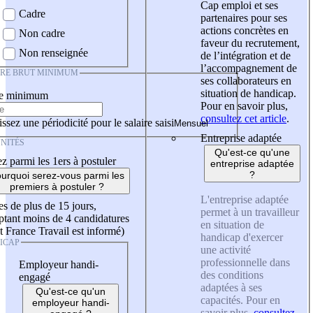
Cap emploi et ses
Cadre
partenaires pour ses
actions concrètes en
Non cadre
faveur du recrutement,
Non renseignée
de l’intégration et de
l’accompagnement de
IRE BRUT MINIMUM
ses collaborateurs en
situation de handicap.
re minimum
Pour en savoir plus,
consultez cet article
.
ssez une périodicité pour le salaire saisi
Entreprise adaptée
NITÉS
Qu'est-ce qu'une
z parmi les 1ers à postuler
entreprise adaptée
?
urquoi serez-vous parmi les
premiers à postuler ?
L'entreprise adaptée
es de plus de 15 jours,
permet à un travailleur
tant moins de 4 candidatures
en situation de
t France Travail est informé)
handicap d'exercer
ICAP
une activité
professionnelle dans
Employeur handi-
des conditions
engagé
adaptées à ses
Qu'est-ce qu'un
capacités. Pour en
employeur handi-
savoir plus,
consultez