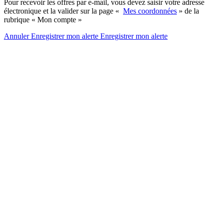
Pour recevoir les offres par e-mail, vous devez saisir votre adresse
électronique et la valider sur la page «
Mes coordonnées
» de la
rubrique « Mon compte »
Annuler
Enregistrer mon alerte
Enregistrer
mon alerte