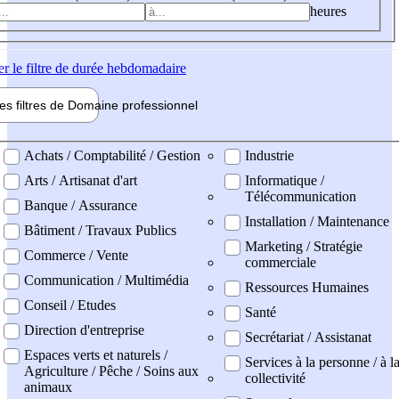
heures
er
le filtre de durée hebdomadaire
les filtres de
Domaine pro
fessionnel
ne professionel
Achats / Comptabilité / Gestion
Industrie
Arts / Artisanat d'art
Informatique /
Télécommunication
Banque / Assurance
Installation / Maintenance
Bâtiment / Travaux Publics
Marketing / Stratégie
Commerce / Vente
commerciale
Communication / Multimédia
Ressources Humaines
Conseil / Etudes
Santé
Direction d'entreprise
Secrétariat / Assistanat
Espaces verts et naturels /
Services à la personne / à l
Agriculture / Pêche / Soins aux
collectivité
animaux