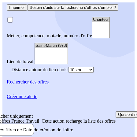
Imprimer
Besoin d'aide sur la recherche d'offres d'emploi ?
Métier, compétence, mot-clé, numéro d'offre
Lieu de travail
Distance autour du lieu choisi
Rechercher
des offres
Créer une alerte
Qui sont n
icher uniquement
 offres France Travail
Cette action recharge la liste des offres
les filtres de
Date de création
de l'offre