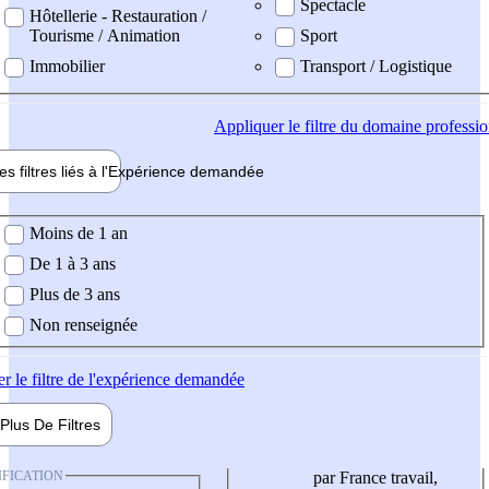
Spectacle
Hôtellerie - Restauration /
Tourisme / Animation
Sport
Immobilier
Transport / Logistique
Appliquer
le filtre du domaine professi
es filtres liés à l'
Expérience
demandée
ience demandée
Moins de 1 an
De 1 à 3 ans
Plus de 3 ans
Non renseignée
er
le filtre de l'expérience demandée
Plus De
Filtres
IFICATION
par France travail,