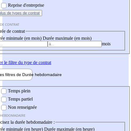
Reprise d'entreprise
plus
de types de contrat
 DE CONTRAT
ée de contrat
ée minimale (en mois)
Durée maximale (en mois)
mois
er
le filtre du type de contrat
les filtres de
Durée hebdo
madaire
 hebdomadaire
Temps plein
Temps partiel
Non renseignée
 HEBDOMADAIRE
cisez la durée hebdomadaire :
ée minimale (en heure)
Durée maximale (en heure)