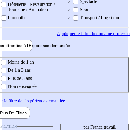
Spectacle
Hôtellerie - Restauration /
Tourisme / Animation
Sport
Immobilier
Transport / Logistique
Appliquer
le filtre du domaine professi
es filtres liés à l'
Expérience
demandée
ience demandée
Moins de 1 an
De 1 à 3 ans
Plus de 3 ans
Non renseignée
er
le filtre de l'expérience demandée
Plus De
Filtres
IFICATION
par France travail,