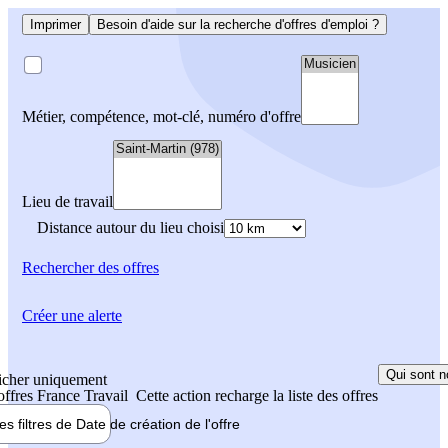
Imprimer
Besoin d'aide sur la recherche d'offres d'emploi ?
Métier, compétence, mot-clé, numéro d'offre
Lieu de travail
Distance autour du lieu choisi
Rechercher
des offres
Créer une alerte
Qui sont n
icher uniquement
 offres France Travail
Cette action recharge la liste des offres
les filtres de
Date de création
de l'offre