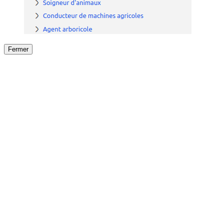
Fermer
Fermer
le détail de l'offre
/
Offre
sur
Offre précéden