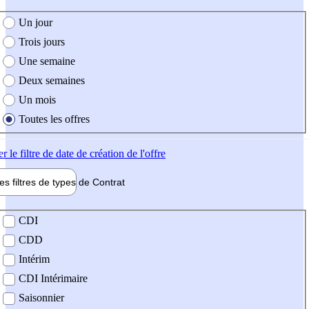
e création de l'offre
Un jour
Trois jours
Une semaine
Deux semaines
Un mois
Toutes les offres
er
le filtre de date de création de l'offre
les filtres de types de
Contrat
de contrat
CDI
CDD
Intérim
CDI Intérimaire
Saisonnier