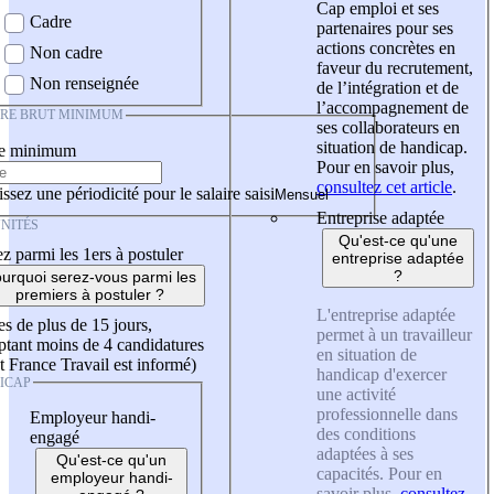
Cap emploi et ses
Cadre
partenaires pour ses
actions concrètes en
Non cadre
faveur du recrutement,
Non renseignée
de l’intégration et de
l’accompagnement de
IRE BRUT MINIMUM
ses collaborateurs en
situation de handicap.
re minimum
Pour en savoir plus,
consultez cet article
.
ssez une périodicité pour le salaire saisi
Entreprise adaptée
NITÉS
Qu'est-ce qu'une
z parmi les 1ers à postuler
entreprise adaptée
?
urquoi serez-vous parmi les
premiers à postuler ?
L'entreprise adaptée
es de plus de 15 jours,
permet à un travailleur
tant moins de 4 candidatures
en situation de
t France Travail est informé)
handicap d'exercer
ICAP
une activité
professionnelle dans
Employeur handi-
des conditions
engagé
adaptées à ses
Qu'est-ce qu'un
capacités. Pour en
employeur handi-
savoir plus,
consultez