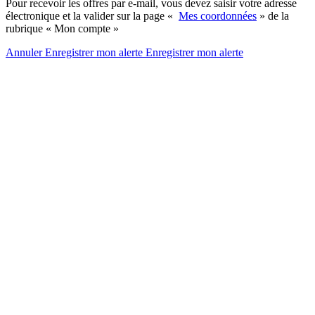
Pour recevoir les offres par e-mail, vous devez saisir votre adresse
électronique et la valider sur la page «
Mes coordonnées
» de la
rubrique « Mon compte »
Annuler
Enregistrer mon alerte
Enregistrer
mon alerte