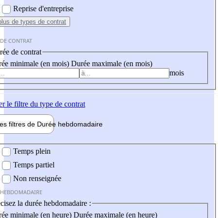
Reprise d'entreprise
plus
de types de contrat
 DE CONTRAT
ée de contrat
ée minimale (en mois)
Durée maximale (en mois)
mois
er
le filtre du type de contrat
les filtres de
Durée hebdo
madaire
 hebdomadaire
Temps plein
Temps partiel
Non renseignée
 HEBDOMADAIRE
cisez la durée hebdomadaire :
ée minimale (en heure)
Durée maximale (en heure)