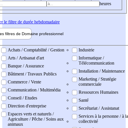
heures
er
le filtre de durée hebdomadaire
les filtres de
Domaine pro
fessionnel
ne professionel
Achats / Comptabilité / Gestion
Industrie
Arts / Artisanat d'art
Informatique /
Télécommunication
Banque / Assurance
Installation / Maintenance
Bâtiment / Travaux Publics
Marketing / Stratégie
Commerce / Vente
commerciale
Communication / Multimédia
Ressources Humaines
Conseil / Etudes
Santé
Direction d'entreprise
Secrétariat / Assistanat
Espaces verts et naturels /
Services à la personne / à l
Agriculture / Pêche / Soins aux
collectivité
animaux