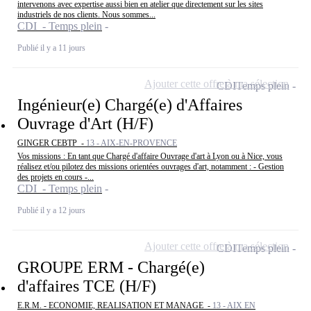
intervenons avec expertise aussi bien en atelier que directement sur les sites
industriels de nos clients. Nous sommes...
CDI - Temps plein
Publié il y a 11 jours
Ajouter cette offre à ma sélection
CDI
Temps plein
Ingénieur(e) Chargé(e) d'Affaires
Ouvrage d'Art (H/F)
GINGER CEBTP -
13 - AIX-EN-PROVENCE
Vos missions : En tant que Chargé d'affaire Ouvrage d'art à Lyon ou à Nice, vous
réalisez et/ou pilotez des missions orientées ouvrages d'art, notamment : - Gestion
des projets en cours -...
CDI - Temps plein
Publié il y a 12 jours
Ajouter cette offre à ma sélection
CDI
Temps plein
GROUPE ERM - Chargé(e)
d'affaires TCE (H/F)
E.R.M. - ECONOMIE, REALISATION ET MANAGE -
13 - AIX EN