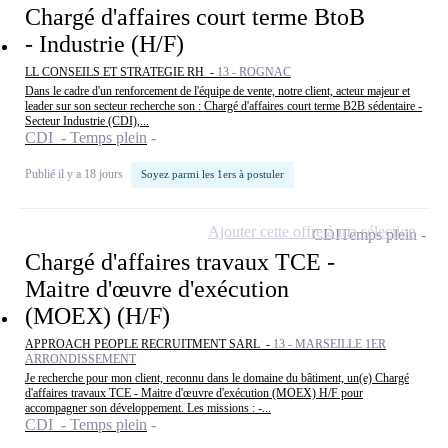
Chargé d'affaires court terme BtoB
- Industrie (H/F)
LL CONSEILS ET STRATEGIE RH -
13 - ROGNAC
Dans le cadre d'un renforcement de l'équipe de vente, notre client, acteur majeur et
leader sur son secteur recherche son : Chargé d'affaires court terme B2B sédentaire -
Secteur Industrie (CDI),...
CDI - Temps plein
Publié il y a 18 jours
Soyez parmi les 1ers à postuler
Ajouter cette offre à ma sélection
CDI
Temps plein
Chargé d'affaires travaux TCE -
Maitre d'œuvre d'exécution
(MOEX) (H/F)
APPROACH PEOPLE RECRUITMENT SARL -
13 - MARSEILLE 1ER
ARRONDISSEMENT
Je recherche pour mon client, reconnu dans le domaine du bâtiment, un(e) Chargé
d'affaires travaux TCE - Maitre d'œuvre d'exécution (MOEX) H/F pour
accompagner son développement. Les missions : -...
CDI - Temps plein