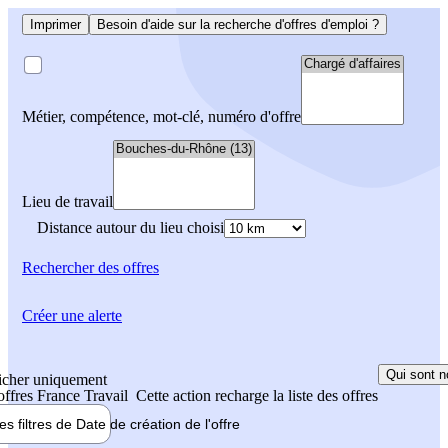
Imprimer
Besoin d'aide sur la recherche d'offres d'emploi ?
Métier, compétence, mot-clé, numéro d'offre
Lieu de travail
Distance autour du lieu choisi
Rechercher
des offres
Créer une alerte
Qui sont n
icher uniquement
 offres France Travail
Cette action recharge la liste des offres
les filtres de
Date de création
de l'offre