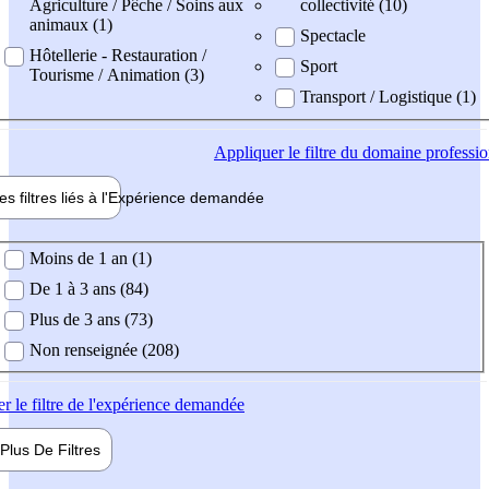
Agriculture / Pêche / Soins aux
collectivité (10)
animaux (1)
Spectacle
Hôtellerie - Restauration /
Sport
Tourisme / Animation (3)
Transport / Logistique (1)
Appliquer
le filtre du domaine professi
es filtres liés à l'
Expérience
demandée
ience demandée
Moins de 1 an (1)
De 1 à 3 ans (84)
Plus de 3 ans (73)
Non renseignée (208)
er
le filtre de l'expérience demandée
Plus De
Filtres