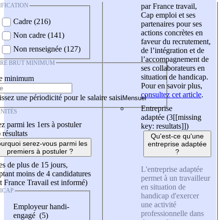
IFICATION
par France travail,
Cap emploi et ses
Cadre (216)
partenaires pour ses
actions concrètes en
Non cadre (141)
faveur du recrutement,
Non renseignée (127)
de l’intégration et de
l’accompagnement de
IRE BRUT MINIMUM
ses collaborateurs en
situation de handicap.
re minimum
Pour en savoir plus,
consultez cet article
.
ssez une périodicité pour le salaire saisi
Entreprise
NITÉS
adaptée (3
[[missing
z parmi les 1ers à postuler
key: resultats]]
)
)
résultats
Qu'est-ce qu'une
urquoi serez-vous parmi les
entreprise adaptée
premiers à postuler ?
?
es de plus de 15 jours,
L'entreprise adaptée
tant moins de 4 candidatures
permet à un travailleur
t France Travail est informé)
en situation de
ICAP
handicap d'exercer
une activité
Employeur handi-
professionnelle dans
engagé (5)