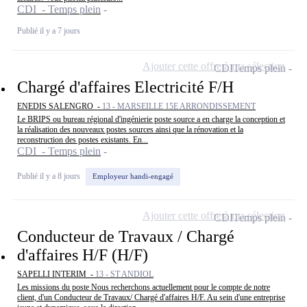
CDI - Temps plein
Publié il y a 7 jours
Ajouter cette offre à ma sélection
CDI
Temps plein
Chargé d'affaires Electricité F/H
ENEDIS SALENGRO -
13 - MARSEILLE 15E ARRONDISSEMENT
Le BRIPS ou bureau régional d'ingénierie poste source a en charge la conception et
la réalisation des nouveaux postes sources ainsi que la rénovation et la
reconstruction des postes existants. En...
CDI - Temps plein
Publié il y a 8 jours
Employeur handi-engagé
Ajouter cette offre à ma sélection
CDI
Temps plein
Conducteur de Travaux / Chargé
d'affaires H/F (H/F)
SAPELLI INTERIM -
13 - ST ANDIOL
Les missions du poste Nous recherchons actuellement pour le compte de notre
client, d'un Conducteur de Travaux/ Chargé d'affaires H/F. Au sein d'une entreprise