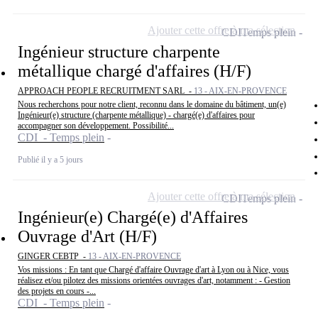
Ajouter cette offre à ma sélection
CDI
Temps plein
Ingénieur structure charpente
métallique chargé d'affaires (H/F)
APPROACH PEOPLE RECRUITMENT SARL -
13 - AIX-EN-PROVENCE
Nous recherchons pour notre client, reconnu dans le domaine du bâtiment, un(e)
Ingénieur(e) structure (charpente métallique) - chargé(e) d'affaires pour
accompagner son développement. Possibilité...
CDI - Temps plein
Publié il y a 5 jours
Ajouter cette offre à ma sélection
CDI
Temps plein
Ingénieur(e) Chargé(e) d'Affaires
Ouvrage d'Art (H/F)
GINGER CEBTP -
13 - AIX-EN-PROVENCE
Vos missions : En tant que Chargé d'affaire Ouvrage d'art à Lyon ou à Nice, vous
réalisez et/ou pilotez des missions orientées ouvrages d'art, notamment : - Gestion
des projets en cours -...
CDI - Temps plein