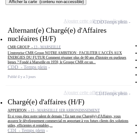
Afficher la carte
(contenu non-accessible)
Ajouter cette offre à ma sélection
CDD
Temps plein
Alternant(e) Chargé(e) d'Affaires
nucléaires (H/F)
CMR GROUP -
13 - MARSEILLE
L'entreprise CMR Group NOTRE AMBITION : FACILITER L'ACCÈS AUX
ÉNERGIES DU FUTUR Comment résumer plus de 60 ans d'histoire en quelques
lignes ? Fondé à Marseille en 1959, le Groupe CMR est un...
CDD - Temps plein
Publié il y a 3 jours
Ajouter cette offre à ma sélection
CDI
Temps plein
Chargé(e) d'affaires (H/F)
APPERTON -
13 - MARSEILLE 1ER ARRONDISSEMENT
Et si vous étiez notre talent de demain ? En tant que Chargé(e) d'Affaires, vous
assurez le développement commercial en apportant à vos futurs clients des solutions
utiles, efficientes et rentables,...
CDI - Temps plein