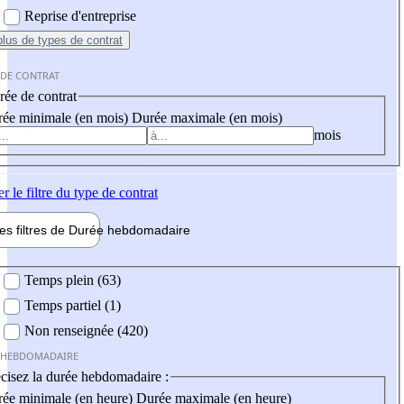
Reprise d'entreprise
plus
de types de contrat
 DE CONTRAT
ée de contrat
ée minimale (en mois)
Durée maximale (en mois)
mois
er
le filtre du type de contrat
les filtres de
Durée hebdo
madaire
 hebdomadaire
Temps plein (63)
Temps partiel (1)
Non renseignée (420)
 HEBDOMADAIRE
cisez la durée hebdomadaire :
ée minimale (en heure)
Durée maximale (en heure)