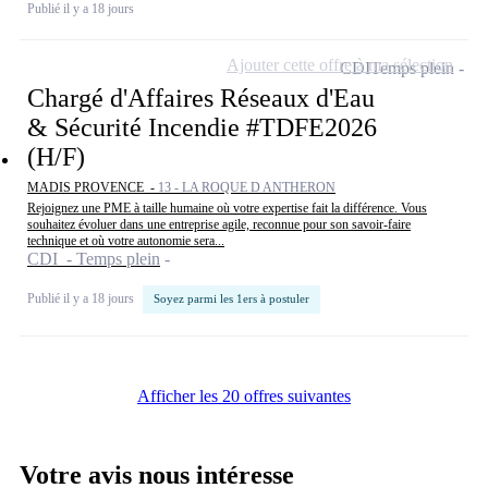
Publié il y a 18 jours
Ajouter cette offre à ma sélection
CDI
Temps plein
Chargé d'Affaires Réseaux d'Eau
& Sécurité Incendie #TDFE2026
(H/F)
MADIS PROVENCE -
13 - LA ROQUE D ANTHERON
Rejoignez une PME à taille humaine où votre expertise fait la différence. Vous
souhaitez évoluer dans une entreprise agile, reconnue pour son savoir-faire
technique et où votre autonomie sera...
CDI - Temps plein
Publié il y a 18 jours
Soyez parmi les 1ers à postuler
Afficher les 20 offres suivantes
Votre avis nous intéresse