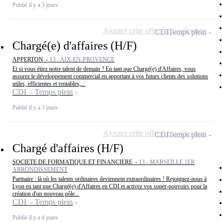
Publié il y a 3 jours
Ajouter cette offre à ma sélection
CDI
Temps plein
Chargé(e) d'affaires (H/F)
APPERTON -
13 - AIX-EN-PROVENCE
Et si vous étiez notre talent de demain ? En tant que Chargé(e) d'Affaires, vous
assurez le développement commercial en apportant à vos futurs clients des solutions
utiles, efficientes et rentables,...
CDI - Temps plein
Publié il y a 3 jours
Ajouter cette offre à ma sélection
CDI
Temps plein
Chargé d'affaires (H/F)
SOCIETE DE FORMATIQUE ET FINANCIERE -
13 - MARSEILLE 1ER
ARRONDISSEMENT
Partnaire : là où les talents ordinaires deviennent extraordinaires ! Rejoignez-nous à
Lyon en tant que Chargé(e) d'Affaires en CDI et activez vos super-pouvoirs pour la
création d'un nouveau pôle...
CDI - Temps plein
Publié il y a 4 jours