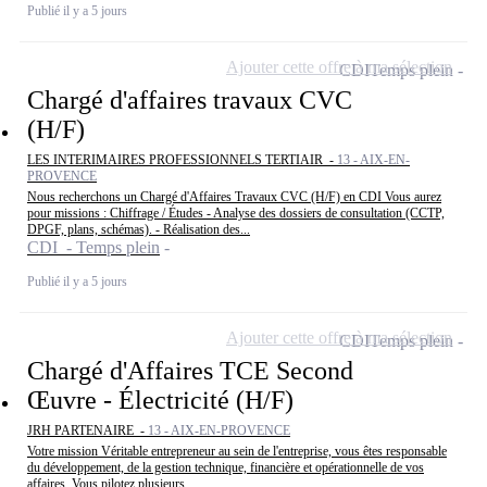
Publié il y a 5 jours
Ajouter cette offre à ma sélection
CDI
Temps plein
Chargé d'affaires travaux CVC
(H/F)
LES INTERIMAIRES PROFESSIONNELS TERTIAIR -
13 - AIX-EN-
PROVENCE
Nous recherchons un Chargé d'Affaires Travaux CVC (H/F) en CDI Vous aurez
pour missions : Chiffrage / Études - Analyse des dossiers de consultation (CCTP,
DPGF, plans, schémas). - Réalisation des...
CDI - Temps plein
Publié il y a 5 jours
Ajouter cette offre à ma sélection
CDI
Temps plein
Chargé d'Affaires TCE Second
Œuvre - Électricité (H/F)
JRH PARTENAIRE -
13 - AIX-EN-PROVENCE
Votre mission Véritable entrepreneur au sein de l'entreprise, vous êtes responsable
du développement, de la gestion technique, financière et opérationnelle de vos
affaires. Vous pilotez plusieurs...