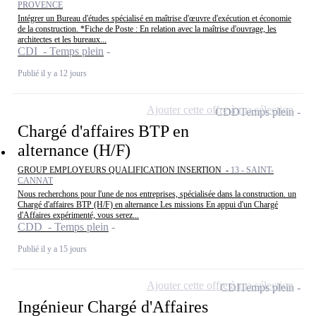
PROVENCE
Intégrer un Bureau d'études spécialisé en maîtrise d'œuvre d'exécution et économie
de la construction. *Fiche de Poste : En relation avec la maîtrise d'ouvrage, les
architectes et les bureaux...
CDI - Temps plein
Publié il y a 12 jours
Ajouter cette offre à ma sélection
CDD
Temps plein
Chargé d'affaires BTP en
alternance (H/F)
GROUP EMPLOYEURS QUALIFICATION INSERTION -
13 - SAINT-
CANNAT
Nous recherchons pour l'une de nos entreprises, spécialisée dans la construction. un
Chargé d'affaires BTP (H/F) en alternance Les missions En appui d'un Chargé
d'Affaires expérimenté, vous serez...
CDD - Temps plein
Publié il y a 15 jours
Ajouter cette offre à ma sélection
CDI
Temps plein
Ingénieur Chargé d'Affaires