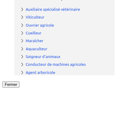
Fermer
Fermer
le détail de l'offre
/
Offre
sur
Offre précéden