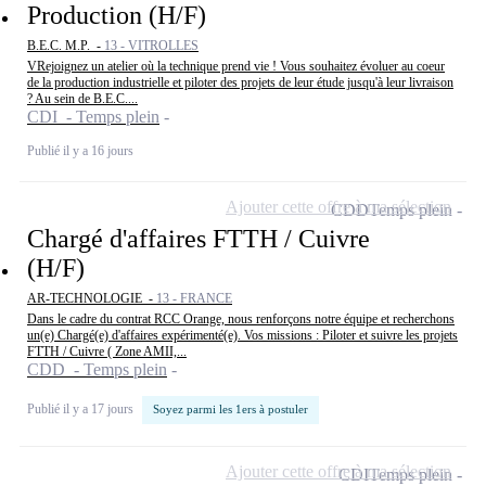
Production (H/F)
B.E.C. M.P. -
13 - VITROLLES
VRejoignez un atelier où la technique prend vie ! Vous souhaitez évoluer au coeur
de la production industrielle et piloter des projets de leur étude jusqu'à leur livraison
? Au sein de B.E.C....
CDI - Temps plein
Publié il y a 16 jours
Ajouter cette offre à ma sélection
CDD
Temps plein
Chargé d'affaires FTTH / Cuivre
(H/F)
AR-TECHNOLOGIE -
13 - FRANCE
Dans le cadre du contrat RCC Orange, nous renforçons notre équipe et recherchons
un(e) Chargé(e) d'affaires expérimenté(e). Vos missions : Piloter et suivre les projets
FTTH / Cuivre ( Zone AMII,...
CDD - Temps plein
Publié il y a 17 jours
Soyez parmi les 1ers à postuler
Ajouter cette offre à ma sélection
CDI
Temps plein