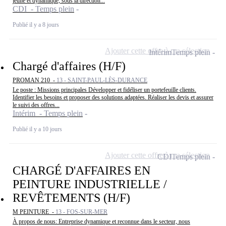
jeune et dynamique, sous la direction...
CDI - Temps plein
Publié il y a 8 jours
Ajouter cette offre à ma sélection
Intérim
Temps plein
Chargé d'affaires (H/F)
PROMAN 210 -
13 - SAINT-PAUL-LÈS-DURANCE
Le poste : Missions principales Développer et fidéliser un portefeuille clients.
Identifier les besoins et proposer des solutions adaptées. Réaliser les devis et assurer
le suivi des offres...
Intérim - Temps plein
Publié il y a 10 jours
Ajouter cette offre à ma sélection
CDI
Temps plein
CHARGÉ D'AFFAIRES EN
PEINTURE INDUSTRIELLE /
REVÊTEMENTS (H/F)
M PEINTURE -
13 - FOS-SUR-MER
À propos de nous: Entreprise dynamique et reconnue dans le secteur, nous