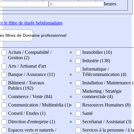
heures
er
le filtre de durée hebdomadaire
les filtres de
Domaine pro
fessionnel
ne professionel
Achats / Comptabilité /
Immobilier (16)
Gestion (2)
Industrie (138)
Arts / Artisanat d'art
Informatique /
Banque / Assurance (11)
Télécommunication (4)
Bâtiment / Travaux
Installation / Maintenance (
Publics (192)
Marketing / Stratégie
Commerce / Vente (84)
commerciale (4)
Communication / Multimédia (1)
Ressources Humaines (8)
Conseil / Etudes (1)
Santé
Direction d'entreprise (1)
Secrétariat / Assistanat (3)
Espaces verts et naturels /
Services à la personne / à l