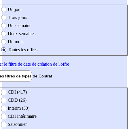
e création de l'offre
Un jour
Trois jours
Une semaine
Deux semaines
Un mois
Toutes les offres
er
le filtre de date de création de l'offre
les filtres de types de
Contrat
de contrat
CDI (417)
CDD (26)
Intérim (30)
CDI Intérimaire
Saisonnier