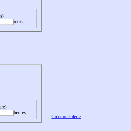
s)
mois
ure)
heures
Créer une alerte