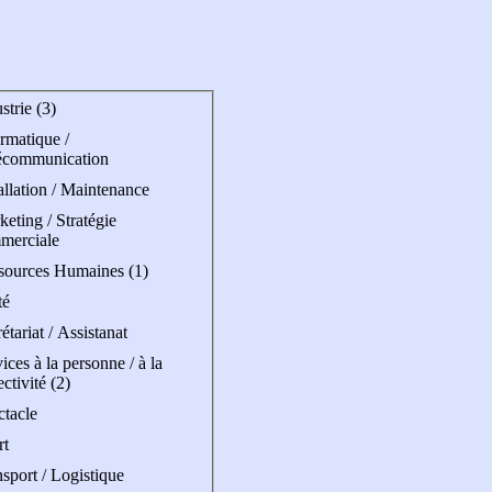
strie (3)
rmatique /
écommunication
allation / Maintenance
eting / Stratégie
merciale
sources Humaines (1)
té
étariat / Assistanat
ices à la personne / à la
ectivité (2)
ctacle
rt
sport / Logistique