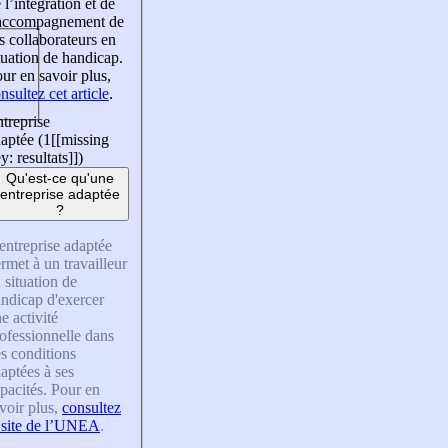
 l’intégration et de
’accompagnement de
s collaborateurs en
tuation de handicap.
ur en savoir plus,
nsultez cet article
.
treprise
aptée (1
[[missing
y: resultats]]
)
Qu'est-ce qu'une
entreprise adaptée
?
entreprise adaptée
rmet à un travailleur
 situation de
ndicap d'exercer
e activité
ofessionnelle dans
s conditions
aptées à ses
pacités. Pour en
voir plus,
consultez
 site de l’UNEA
.