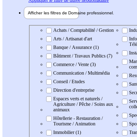
Appliquer
le filtre de durée hebdomadaire
Afficher les filtres de
Domaine pro
fessionnel
Domaine professionel
Achats / Comptabilité / Gestion
Indu
Arts / Artisanat d'art
Info
Tél
Banque / Assurance (1)
Inst
Bâtiment / Travaux Publics (7)
Mark
Commerce / Vente (3)
com
Communication / Multimédia
Res
Conseil / Etudes
San
Direction d'entreprise
Secr
Espaces verts et naturels /
Serv
Agriculture / Pêche / Soins aux
coll
animaux
Spe
Hôtellerie - Restauration /
Tourisme / Animation
Spo
Immobilier (1)
Tran