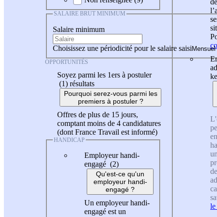
de
l
SALAIRE BRUT MINIMUM
se
si
Salaire minimum
Po
co
Choisissez une périodicité pour le salaire saisi
En
OPPORTUNITÉS
ad
Soyez parmi les 1ers à postuler
ke
(1)
résultats
Pourquoi serez-vous parmi les
premiers à postuler ?
Offres de plus de 15 jours,
L'
comptant moins de 4 candidatures
pe
(dont France Travail est informé)
en
HANDICAP
ha
un
Employeur handi-
pr
engagé (2)
de
Qu'est-ce qu'un
ad
employeur handi-
ca
engagé ?
sa
Un employeur handi-
le
engagé est un