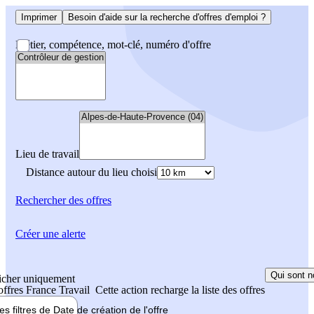
Imprimer
Besoin d'aide sur la recherche d'offres d'emploi ?
Métier, compétence, mot-clé, numéro d'offre
Lieu de travail
Distance autour du lieu choisi
Rechercher
des offres
Créer une alerte
Qui sont n
icher uniquement
 offres France Travail
Cette action recharge la liste des offres
les filtres de
Date de création
de l'offre