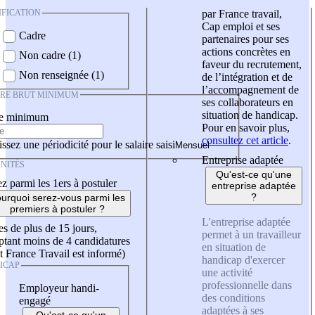
IFICATION
par France travail,
Cap emploi et ses
Cadre
partenaires pour ses
actions concrètes en
Non cadre (1)
faveur du recrutement,
Non renseignée (1)
de l’intégration et de
l’accompagnement de
IRE BRUT MINIMUM
ses collaborateurs en
situation de handicap.
re minimum
Pour en savoir plus,
consultez cet article
.
ssez une périodicité pour le salaire saisi
Entreprise adaptée
NITÉS
Qu'est-ce qu'une
z parmi les 1ers à postuler
entreprise adaptée
?
urquoi serez-vous parmi les
premiers à postuler ?
L'entreprise adaptée
es de plus de 15 jours,
permet à un travailleur
tant moins de 4 candidatures
en situation de
t France Travail est informé)
handicap d'exercer
ICAP
une activité
professionnelle dans
Employeur handi-
des conditions
engagé
adaptées à ses
Qu'est-ce qu'un