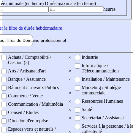
ée minimale (en heure)
Durée maximale (en heure)
heures
er
le filtre de durée hebdomadaire
les filtres de
Domaine pro
fessionnel
ne professionel
Achats / Comptabilité /
Industrie
Gestion (2)
Informatique /
Arts / Artisanat d'art
Télécommunication
Banque / Assurance
Installation / Maintenance
Bâtiment / Travaux Publics
Marketing / Stratégie
commerciale
Commerce / Vente
Ressources Humaines
Communication / Multimédia
Santé
Conseil / Etudes
Secrétariat / Assistanat
Direction d'entreprise
Services à la personne / à l
Espaces verts et naturels /
collectivité