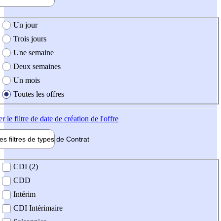
e création de l'offre
Un jour
Trois jours
Une semaine
Deux semaines
Un mois
Toutes les offres
er
le filtre de date de création de l'offre
les filtres de types de
Contrat
de contrat
CDI (2)
CDD
Intérim
CDI Intérimaire