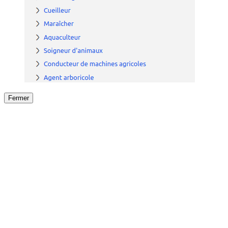
Fermer
Fermer
le détail de l'offre
/
Offre
sur
Offre précéden