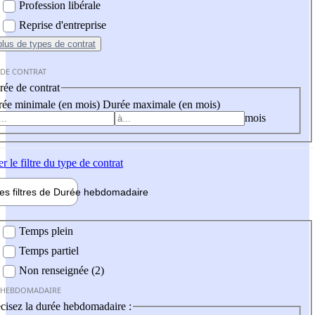
Profession libérale
Reprise d'entreprise
plus
de types de contrat
 DE CONTRAT
ée de contrat
ée minimale (en mois)
Durée maximale (en mois)
mois
er
le filtre du type de contrat
les filtres de
Durée hebdo
madaire
 hebdomadaire
Temps plein
Temps partiel
Non renseignée (2)
 HEBDOMADAIRE
cisez la durée hebdomadaire :