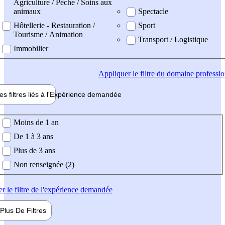
Agriculture / Pêche / Soins aux
animaux
Spectacle
Hôtellerie - Restauration /
Sport
Tourisme / Animation
Transport / Logistique
Immobilier
Appliquer
le filtre du domaine professi
es filtres liés à l'
Expérience
demandée
ience demandée
Moins de 1 an
De 1 à 3 ans
Plus de 3 ans
Non renseignée (2)
er
le filtre de l'expérience demandée
Plus De
Filtres