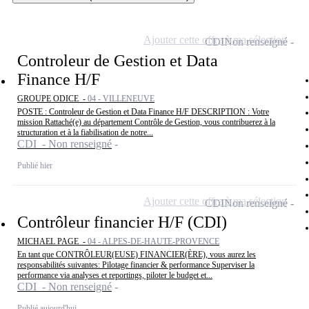
Ajouter cette offre à ma sélection
CDI
Non renseigné
Controleur de Gestion et Data
Finance H/F
GROUPE ODICE -
04 - VILLENEUVE
POSTE : Controleur de Gestion et Data Finance H/F DESCRIPTION : Votre
mission Rattaché(e) au département Contrôle de Gestion, vous contribuerez à la
structuration et à la fiabilisation de notre...
CDI - Non renseigné
Publié hier
Ajouter cette offre à ma sélection
CDI
Non renseigné
Contrôleur financier H/F (CDI)
MICHAEL PAGE -
04 - ALPES-DE-HAUTE-PROVENCE
En tant que CONTRÔLEUR(EUSE) FINANCIER(ÈRE), vous aurez les
responsabilités suivantes: Pilotage financier & performance Superviser la
performance via analyses et reportings, piloter le budget et...
CDI - Non renseigné
Publié aujourd'hui