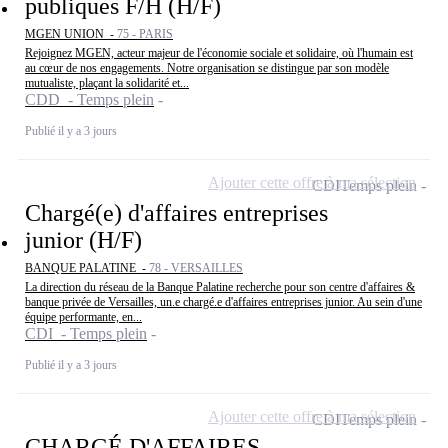
publiques F/H (H/F)
MGEN UNION -
75 - PARIS
Rejoignez MGEN, acteur majeur de l'économie sociale et solidaire, où l'humain est
au cœur de nos engagements. Notre organisation se distingue par son modèle
mutualiste, plaçant la solidarité et...
CDD - Temps plein
Publié il y a 3 jours
Ajouter cette offre à ma sélection
CDI
Temps plein
Chargé(e) d'affaires entreprises
junior (H/F)
BANQUE PALATINE -
78 - VERSAILLES
La direction du réseau de la Banque Palatine recherche pour son centre d'affaires &
banque privée de Versailles, un.e chargé.e d'affaires entreprises junior. Au sein d'une
équipe performante, en...
CDI - Temps plein
Publié il y a 3 jours
Ajouter cette offre à ma sélection
CDI
Temps plein
CHARGÉ D'AFFAIRES -