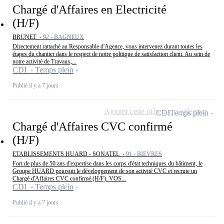
Chargé d'Affaires en Electricité
(H/F)
BRUNET -
92 - BAGNEUX
Directement rattaché au Responsable d'Agence, vous intervenez durant toutes les
étapes du chantier dans le respect de notre politique de satisfaction client. Au sein de
notre activité de Travaux,...
CDI - Temps plein
Publié il y a 7 jours
Ajouter cette offre à ma sélection
CDI
Temps plein
Chargé d'Affaires CVC confirmé
(H/F)
ETABLISSEMENTS HUARD - SONATEL -
91 - BIEVRES
Fort de plus de 50 ans d'expertise dans les corps d'état techniques du bâtiment, le
Groupe HUARD poursuit le développement de son activité CVC et recrute un
Chargé d'Affaires CVC confirmé (H/F). VOS...
CDI - Temps plein
Publié il y a 7 jours