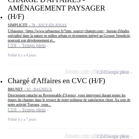
AMÉNAGEMENT PAYSAGER
(H/F)
SIMPLICITI -
78 - JOUY-EN-JOSAS
Urbasense <https://www.urbasense.fr/?utm_source=chatgpt.com>, bureau d'études
spécialisé dans la nature en milieu urbain et récemment intégré au Groupe Simpliciti,
poursuit son développement et...
CDI - Temps plein
Publié il y a 4 jours
Ajouter cette offre à ma sélection
CDI
Temps plein
Chargé d'Affaires en CVC (H/F)
BRUNET -
92 - BAGNEUX
Directement rattaché au Responsable d'Agence, vous intervenez durant toutes les
étapes du chantier dans le respect de notre politique de satisfaction client. Au sein de
notre activité Travaux, vous...
CDI - Temps plein
Publié il y a 7 jours
Ajouter cette offre à ma sélection
CDI
Temps plein