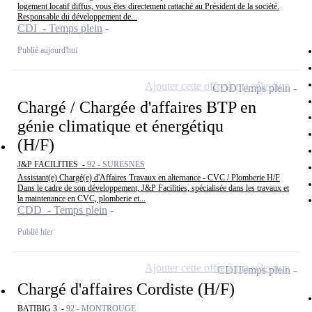
logement locatif diffus, vous êtes directement rattaché au Président de la société.
Responsable du développement de...
CDI - Temps plein
Publié aujourd'hui
Ajouter cette offre à ma sélection
CDD
Temps plein
Chargé / Chargée d'affaires BTP en
génie climatique et énergétiqu
(H/F)
J&P FACILITIES -
92 - SURESNES
Assistant(e) Chargé(e) d'Affaires Travaux en alternance - CVC / Plomberie H/F
Dans le cadre de son développement, J&P Facilities, spécialisée dans les travaux et
la maintenance en CVC, plomberie et...
CDD - Temps plein
Publié hier
Ajouter cette offre à ma sélection
CDI
Temps plein
Chargé d'affaires Cordiste (H/F)
BATIBIG 3 -
92 - MONTROUGE