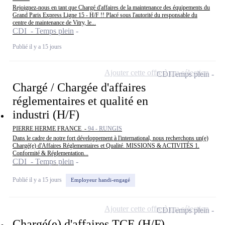
Rejoignez-nous en tant que Chargé d'affaires de la maintenance des équipements du
Grand Paris Express Ligne 15 - H/F !! Placé sous l'autorité du responsable du
centre de maintenance de Vitry, le...
CDI - Temps plein
Publié il y a 15 jours
Ajouter cette offre à ma sélection
CDI
Temps plein
Chargé / Chargée d'affaires
réglementaires et qualité en
industri (H/F)
PIERRE HERME FRANCE -
94 - RUNGIS
Dans le cadre de notre fort développement à l'international, nous recherchons un(e)
Chargé(e) d'Affaires Réglementaires et Qualité. MISSIONS & ACTIVITÉS 1.
Conformité & Réglementation...
CDI - Temps plein
Publié il y a 15 jours
Employeur handi-engagé
Ajouter cette offre à ma sélection
CDI
Temps plein
Chargé(e) d'affaires TCE (H/F)