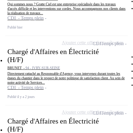
Qui sommes nous ? Gratte Ciel est une entreprise spécialisée dans les travaux
d'accès difficile et les interventions sur cordes. Nous accompagnons nos clients dans
la réalisation de travaux...
CDI - Temps plein
Publié hier
Ajouter cette offre à ma sélection
CDI
Temps plein
Chargé d'Affaires en Électricité
(H/F)
BRUNET -
94 - IVRY-SUR-SEINE
Directement rattaché au Responsable d'Agence, vous intervenez durant toutes les
étapes du chantier dans le respect de notre politique de satisfaction client. Au sein de
notre activité de Services...
CDI - Temps plein
Publié il y a 2 jours
Ajouter cette offre à ma sélection
CDI
Temps plein
Chargé d'Affaires en Électricité
(H/F)