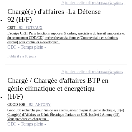
Ajouter cette offre à ma sélection
CDI
Temps plein
Chargé(e) d'affaires -La Défense
92 (H/F)
CRIT -
92 - PUTEAUX
L'équipe CRIT Paris fonctions supports & cadres, spécialiste du travail temporaire et
du recrutement CDD/CDI, recherche son/sa futur-e (Commercial-e en solutions
emploi) pour continuer à développer...
CDI - Temps plein
Publié il y a 10 jours
Ajouter cette offre à ma sélection
CDI
Temps plein
Chargé / Chargée d'affaires BTP en
génie climatique et énergétiqu
(H/F)
GOOD JOB -
92 - ANTONY
Good Job recherche pour l'un de ses clients, acteur majeur du génie électrique, un(e)
Chargé(e) d'Affaires en Génie Électrique Tertiaire en CDI, basé(e) à Antony (92).
Vous prendrez en charge un...
CDI - Temps plein