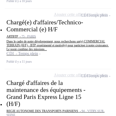
Publié il y a 10 jours
Ajouter cette offre à ma sélection
CDI
Temps plein
Chargé(e) d'affaires/Technico-
Commercial (e) H/F
ARTBTP -
75 - PARIS
Dans le cadre de notre développement, nous recherchons un(e) COMMERCIAL
TERRAIN (H/F) - BTP expérimenté et motivé(e) pour participer à notre croissance.
Le poste combine des missions...
CDI - Temps plein
Publié il y a 11 jours
Ajouter cette offre à ma sélection
CDI
Temps plein
Chargé d'affaires de la
maintenance des équipements -
Grand Paris Express Ligne 15
(H/F)
REGIE AUTONOME DES TRANSPORTS PARISIENS -
94 - VITRY-SUR-
SEINE