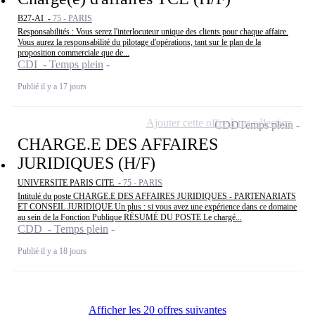
B27-AI -
75 - PARIS
Responsabilités : Vous serez l'interlocuteur unique des clients pour chaque affaire.
Vous aurez la responsabilité du pilotage d'opérations, tant sur le plan de la
proposition commerciale que de...
CDI - Temps plein
Publié il y a 17 jours
Ajouter cette offre à ma sélection
CDD
Temps plein
CHARGE.E DES AFFAIRES
JURIDIQUES (H/F)
UNIVERSITE PARIS CITE -
75 - PARIS
Intitulé du poste CHARGE.E DES AFFAIRES JURIDIQUES - PARTENARIATS
ET CONSEIL JURIDIQUE Un plus : si vous avez une expérience dans ce domaine
au sein de la Fonction Publique RÉSUMÉ DU POSTE Le chargé...
CDD - Temps plein
Publié il y a 18 jours
Afficher les 20 offres suivantes