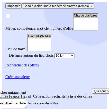
Imprimer
Besoin d'aide sur la recherche d'offres d'emploi ?
Métier, compétence, mot-clé, numéro d'offre
Lieu de travail
Distance autour du lieu choisi
Rechercher
des offres
Créer une alerte
Qui sont n
icher uniquement
 offres France Travail
Cette action recharge la liste des offres
les filtres de
Date de création
de l'offre