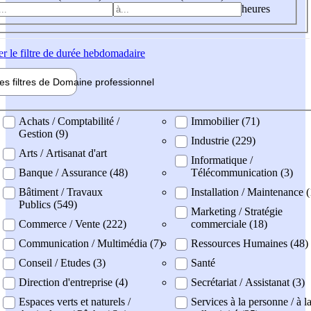
heures
er
le filtre de durée hebdomadaire
les filtres de
Domaine pro
fessionnel
ne professionel
Achats / Comptabilité /
Immobilier (71)
Gestion (9)
Industrie (229)
Arts / Artisanat d'art
Informatique /
Banque / Assurance (48)
Télécommunication (3)
Bâtiment / Travaux
Installation / Maintenance 
Publics (549)
Marketing / Stratégie
Commerce / Vente (222)
commerciale (18)
Communication / Multimédia (7)
Ressources Humaines (48)
Conseil / Etudes (3)
Santé
Direction d'entreprise (4)
Secrétariat / Assistanat (3)
Espaces verts et naturels /
Services à la personne / à l