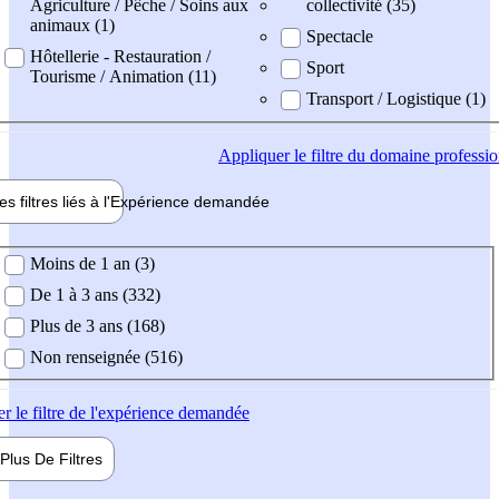
Agriculture / Pêche / Soins aux
collectivité (35)
animaux (1)
Spectacle
Hôtellerie - Restauration /
Sport
Tourisme / Animation (11)
Transport / Logistique (1)
Appliquer
le filtre du domaine professi
es filtres liés à l'
Expérience
demandée
ience demandée
Moins de 1 an (3)
De 1 à 3 ans (332)
Plus de 3 ans (168)
Non renseignée (516)
er
le filtre de l'expérience demandée
Plus De
Filtres