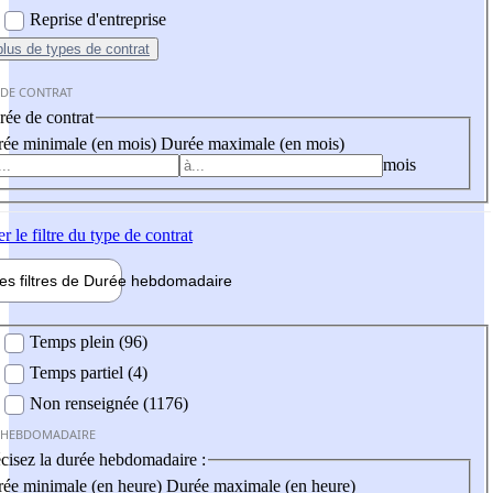
Reprise d'entreprise
plus
de types de contrat
 DE CONTRAT
ée de contrat
ée minimale (en mois)
Durée maximale (en mois)
mois
er
le filtre du type de contrat
les filtres de
Durée hebdo
madaire
 hebdomadaire
Temps plein (96)
Temps partiel (4)
Non renseignée (1176)
 HEBDOMADAIRE
cisez la durée hebdomadaire :
ée minimale (en heure)
Durée maximale (en heure)