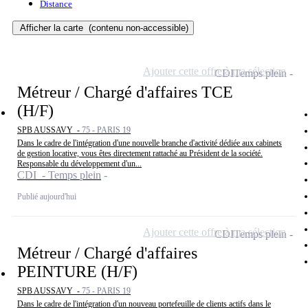
Distance
Afficher la carte
(contenu non-accessible)
Ajouter cette offre à ma sélection
CDI
Temps plein
Métreur / Chargé d'affaires TCE
(H/F)
SPB AUSSAVY -
75 - PARIS 19
Dans le cadre de l'intégration d'une nouvelle branche d'activité dédiée aux cabinets
de gestion locative, vous êtes directement rattaché au Président de la société.
Responsable du développement d'un...
CDI - Temps plein
Publié aujourd'hui
Ajouter cette offre à ma sélection
CDI
Temps plein
Métreur / Chargé d'affaires
PEINTURE (H/F)
SPB AUSSAVY -
75 - PARIS 19
Dans le cadre de l'intégration d'un nouveau portefeuille de clients actifs dans le