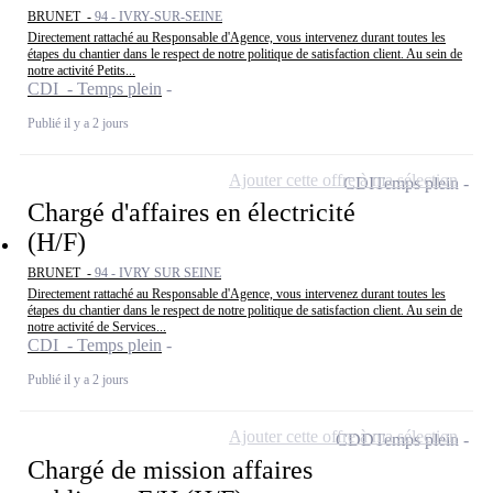
BRUNET -
94 - IVRY-SUR-SEINE
Directement rattaché au Responsable d'Agence, vous intervenez durant toutes les
étapes du chantier dans le respect de notre politique de satisfaction client. Au sein de
notre activité Petits...
CDI - Temps plein
Publié il y a 2 jours
Ajouter cette offre à ma sélection
CDI
Temps plein
Chargé d'affaires en électricité
(H/F)
BRUNET -
94 - IVRY SUR SEINE
Directement rattaché au Responsable d'Agence, vous intervenez durant toutes les
étapes du chantier dans le respect de notre politique de satisfaction client. Au sein de
notre activité de Services...
CDI - Temps plein
Publié il y a 2 jours
Ajouter cette offre à ma sélection
CDD
Temps plein
Chargé de mission affaires