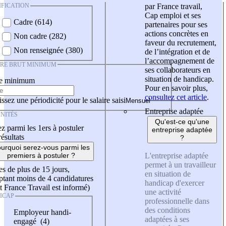
IFICATION
par France travail,
Cap emploi et ses
Cadre (614)
partenaires pour ses
actions concrètes en
Non cadre (282)
faveur du recrutement,
Non renseignée (380)
de l’intégration et de
l’accompagnement de
IRE BRUT MINIMUM
ses collaborateurs en
situation de handicap.
re minimum
Pour en savoir plus,
consultez cet article
.
ssez une périodicité pour le salaire saisi
Entreprise adaptée
NITÉS
Qu'est-ce qu'une
z parmi les 1ers à postuler
entreprise adaptée
résultats
?
urquoi serez-vous parmi les
L'entreprise adaptée
premiers à postuler ?
permet à un travailleur
es de plus de 15 jours,
en situation de
tant moins de 4 candidatures
handicap d'exercer
t France Travail est informé)
une activité
ICAP
professionnelle dans
des conditions
Employeur handi-
adaptées à ses
engagé (4)