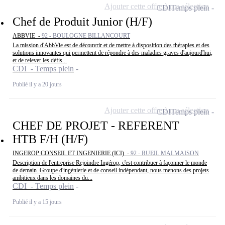
Ajouter cette offre à ma sélection
CDI
Temps plein
Chef de Produit Junior (H/F)
ABBVIE -
92 - BOULOGNE BILLANCOURT
La mission d'AbbVie est de découvrir et de mettre à disposition des thérapies et des
solutions innovantes qui permettent de répondre à des maladies graves d'aujourd'hui,
et de relever les défis...
CDI - Temps plein
Publié il y a 20 jours
Ajouter cette offre à ma sélection
CDI
Temps plein
CHEF DE PROJET - REFERENT
HTB F/H (H/F)
INGEROP CONSEIL ET INGENIERIE (ICI) -
92 - RUEIL MALMAISON
Description de l'entreprise Rejoindre Ingérop, c'est contribuer à façonner le monde
de demain. Groupe d'ingénierie et de conseil indépendant, nous menons des projets
ambitieux dans les domaines du...
CDI - Temps plein
Publié il y a 15 jours