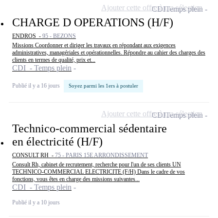
Ajouter cette offre à ma sélection
CDI
Temps plein
CHARGE D OPERATIONS (H/F)
ENDROS -
95 - BEZONS
Missions Coordonner et diriger les travaux en répondant aux exigences
administratives, managériales et opérationnelles. Répondre au cahier des charges des
clients en termes de qualité, prix et...
CDI - Temps plein
Publié il y a 16 jours
Soyez parmi les 1ers à postuler
Ajouter cette offre à ma sélection
CDI
Temps plein
Technico-commercial sédentaire
en électricité (H/F)
CONSULT RH -
75 - PARIS 15E ARRONDISSEMENT
Consult Rh, cabinet de recrutement, recherche pour l'un de ses clients UN
TECHNICO-COMMERCIAL ELECTRICITE (F/H) Dans le cadre de vos
fonctions, vous êtes en charge des missions suivantes...
CDI - Temps plein
Publié il y a 10 jours