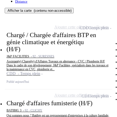
Distance
Afficher la carte
(contenu non-accessible)
Ajouter cette offre à ma sélection
CDD
Temps plein
Chargé / Chargée d'affaires BTP en
génie climatique et énergétiqu
(H/F)
J&P FACILITIES -
92 - SURESNES
Assistant(e) Chargé(e) d'Affaires Travaux en alternance - CVC / Plomberie H/F
Dans le cadre de son développement, J&P Facilities, spécialisée dans les travaux et
la maintenance en CVC, plomberie et...
CDD - Temps plein
Publié aujourd'hui
Ajouter cette offre à ma sélection
CDI
Temps plein
Chargé d'affaires fumisterie (H/F)
BATIBIG 3 -
92 - CLICHY
Qui sommes-nous ? Batibig est un regroupement d'entreprises à la culture familiale,