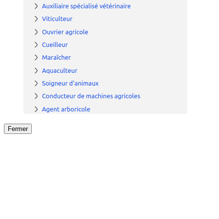
Fermer
Fermer
le détail de l'offre
/
Offre
sur
Offre précéden