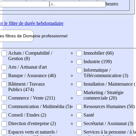
heures
er
le filtre de durée hebdomadaire
les filtres de
Domaine pro
fessionnel
ne professionel
Achats / Comptabilité /
Immobilier (66)
Gestion (8)
Industrie (199)
Arts / Artisanat d'art
Informatique /
Banque / Assurance (46)
Télécommunication (3)
Bâtiment / Travaux
Installation / Maintenance 
Publics (474)
Marketing / Stratégie
Commerce / Vente (211)
commerciale (20)
Communication / Multimédia (5)
Ressources Humaines (50)
Conseil / Etudes (2)
Santé
Direction d'entreprise (2)
Secrétariat / Assistanat (3)
Espaces verts et naturels /
Services à la personne / à l