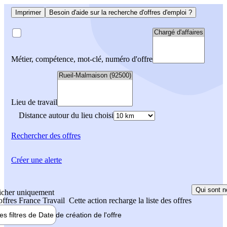
Imprimer
Besoin d'aide sur la recherche d'offres d'emploi ?
Métier, compétence, mot-clé, numéro d'offre
Lieu de travail
Distance autour du lieu choisi
Rechercher
des offres
Créer une alerte
Qui sont n
icher uniquement
 offres France Travail
Cette action recharge la liste des offres
les filtres de
Date de création
de l'offre