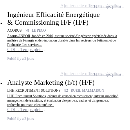
Ajouter cette offre à ma sélection
CDI
Temps plein
Ingénieur Efficacité Energétique
& Commissioning H/F (H/F)
ACORUS -
78 - LE PECQ
Acorus-ENEOR, fondée en 2010, est une société d'ingénierie spécialisée dans la
maîtrise de l'énergie et de rénovation durable dans les secteurs du bâtiment et de
l'industrie. Les services...
CDI - Temps plein
Publié il y a 2 jours
Ajouter cette offre à ma sélection
CDI
Temps plein
Analyste Marketing (h/f) (H/F)
LHH RECRUITMENT SOLUTIONS -
92 - RUEIL-MALMAISON
LHH Recruitment Solutions, cabinet de conseil en recrutement, intérim spécialisé,
management de transition, et évaluation d'expert.e.s, cadres et dirigeant.e.s,
recherche pour son client un/une...
CDI - Temps plein
Publié il y a 2 jours