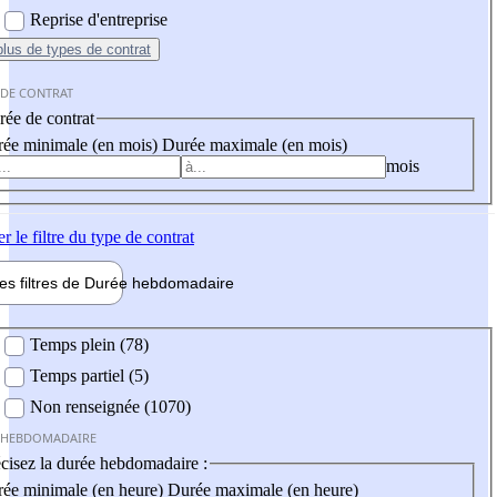
Reprise d'entreprise
plus
de types de contrat
 DE CONTRAT
ée de contrat
ée minimale (en mois)
Durée maximale (en mois)
mois
er
le filtre du type de contrat
les filtres de
Durée hebdo
madaire
 hebdomadaire
Temps plein (78)
Temps partiel (5)
Non renseignée (1070)
 HEBDOMADAIRE
cisez la durée hebdomadaire :
ée minimale (en heure)
Durée maximale (en heure)