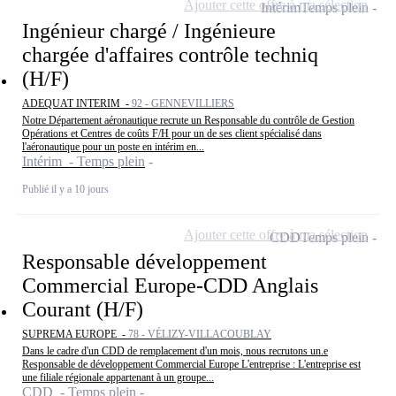
Ajouter cette offre à ma sélection
Intérim
Temps plein
Ingénieur chargé / Ingénieure
chargée d'affaires contrôle techniq
(H/F)
ADEQUAT INTERIM -
92 - GENNEVILLIERS
Notre Département aéronautique recrute un Responsable du contrôle de Gestion
Opérations et Centres de coûts F/H pour un de ses client spécialisé dans
l'aéronautique pour un poste en intérim en...
Intérim - Temps plein
Publié il y a 10 jours
Ajouter cette offre à ma sélection
CDD
Temps plein
Responsable développement
Commercial Europe-CDD Anglais
Courant (H/F)
SUPREMA EUROPE -
78 - VÉLIZY-VILLACOUBLAY
Dans le cadre d'un CDD de remplacement d'un mois, nous recrutons un.e
Responsable de développement Commercial Europe L'entreprise : L'entreprise est
une filiale régionale appartenant à un groupe...
CDD - Temps plein