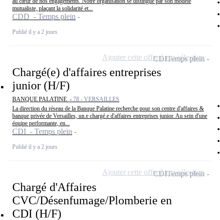
au cœur de nos engagements. Notre organisation se distingue par son modèle
mutualiste, plaçant la solidarité et...
CDD - Temps plein
Publié il y a 2 jours
Ajouter cette offre à ma sélection
CDI
Temps plein
Chargé(e) d'affaires entreprises
junior (H/F)
BANQUE PALATINE -
78 - VERSAILLES
La direction du réseau de la Banque Palatine recherche pour son centre d'affaires &
banque privée de Versailles, un.e chargé.e d'affaires entreprises junior. Au sein d'une
équipe performante, en...
CDI - Temps plein
Publié il y a 2 jours
Ajouter cette offre à ma sélection
CDI
Temps plein
Chargé d'Affaires
CVC/Désenfumage/Plomberie en
CDI (H/F)