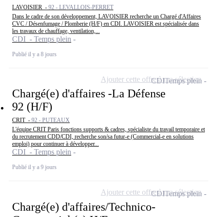
LAVOISIER -
92 - LEVALLOIS-PERRET
Dans le cadre de son développement, LAVOISIER recherche un Chargé d'Affaires
CVC / Désenfumage / Plomberie (H/F) en CDI. LAVOISIER est spécialisée dans
les travaux de chauffage, ventilation,...
CDI - Temps plein
Publié il y a 8 jours
Ajouter cette offre à ma sélection
CDI
Temps plein
Chargé(e) d'affaires -La Défense
92 (H/F)
CRIT -
92 - PUTEAUX
L'équipe CRIT Paris fonctions supports & cadres, spécialiste du travail temporaire et
du recrutement CDD/CDI, recherche son/sa futur-e (Commercial-e en solutions
emploi) pour continuer à développer...
CDI - Temps plein
Publié il y a 9 jours
Ajouter cette offre à ma sélection
CDI
Temps plein
Chargé(e) d'affaires/Technico-