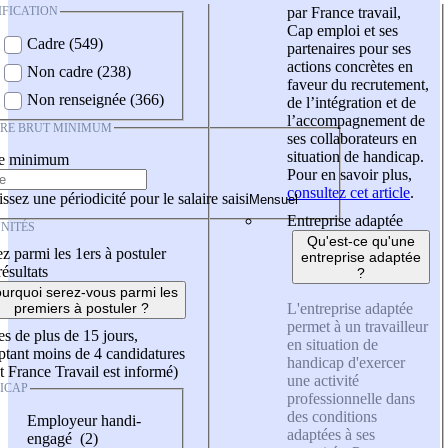
IFICATION
par France travail,
Cap emploi et ses
Cadre (549)
partenaires pour ses
actions concrètes en
Non cadre (238)
faveur du recrutement,
Non renseignée (366)
de l’intégration et de
l’accompagnement de
IRE BRUT MINIMUM
ses collaborateurs en
situation de handicap.
re minimum
Pour en savoir plus,
consultez cet article
.
ssez une périodicité pour le salaire saisi
Entreprise adaptée
NITÉS
Qu'est-ce qu'une
z parmi les 1ers à postuler
entreprise adaptée
résultats
?
urquoi serez-vous parmi les
L'entreprise adaptée
premiers à postuler ?
permet à un travailleur
es de plus de 15 jours,
en situation de
tant moins de 4 candidatures
handicap d'exercer
t France Travail est informé)
une activité
ICAP
professionnelle dans
des conditions
Employeur handi-
adaptées à ses
engagé (2)