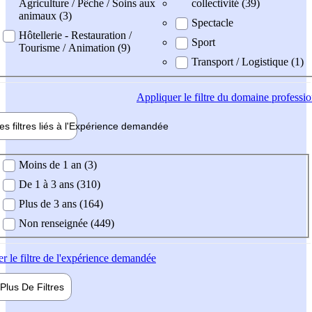
Agriculture / Pêche / Soins aux
collectivité (39)
animaux (3)
Spectacle
Hôtellerie - Restauration /
Sport
Tourisme / Animation (9)
Transport / Logistique (1)
Appliquer
le filtre du domaine professi
es filtres liés à l'
Expérience
demandée
ience demandée
Moins de 1 an (3)
De 1 à 3 ans (310)
Plus de 3 ans (164)
Non renseignée (449)
er
le filtre de l'expérience demandée
Plus De
Filtres