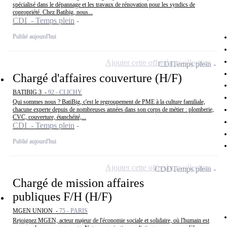
spécialisé dans le dépannage et les travaux de rénovation pour les syndics de
copropriété. Chez Batibig, nous...
CDI - Temps plein
Publié aujourd'hui
Ajouter cette offre à ma sélection
CDI
Temps plein
Chargé d'affaires couverture (H/F)
BATIBIG 3 -
92 - CLICHY
Qui sommes nous ? BatiBig, c'est le regroupement de PME à la culture familiale,
chacune experte depuis de nombreuses années dans son corps de métier : plomberie,
CVC, couverture, étanchéité,...
CDI - Temps plein
Publié aujourd'hui
Ajouter cette offre à ma sélection
CDD
Temps plein
Chargé de mission affaires
publiques F/H (H/F)
MGEN UNION -
75 - PARIS
Rejoignez MGEN, acteur majeur de l'économie sociale et solidaire, où l'humain est