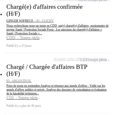
Chargé(e) d'affaires confirmée
(H/F)
GINGER SOFRECO -
92 - CLICHY
Nous recherchons pour un poste en CDD, un(e) chargé(e) d'affaires, gestionnaire de
projets Santé / Protection Sociale Poste : Les missions du chargé(e) d'affaires «
Santé / Protection Sociale »...
CDD - Temps plein
Publié il y a 15 jours
Ajouter cette offre à ma sélection
CDI
Temps plein
Chargé / Chargée d'affaires BTP
(H/F)
95 - ARGENTEUIL
Prise de poste en septembre Analyse et réponse aux appels d'offres : Veille sur les
appels d'offres publics et privés. Analyse des dossiers de consultation et évaluation
de la faisabilité technique...
CDI - Temps plein
Publié il y a plus de 30 jours