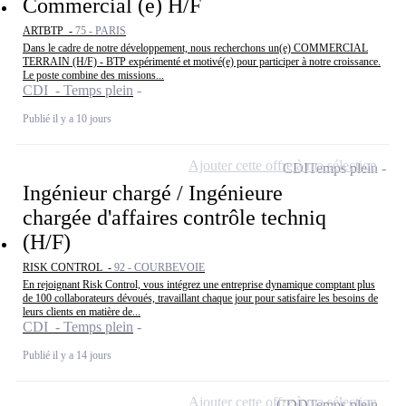
Commercial (e) H/F
ARTBTP -
75 - PARIS
Dans le cadre de notre développement, nous recherchons un(e) COMMERCIAL
TERRAIN (H/F) - BTP expérimenté et motivé(e) pour participer à notre croissance.
Le poste combine des missions...
CDI - Temps plein
Publié il y a 10 jours
Ajouter cette offre à ma sélection
CDI
Temps plein
Ingénieur chargé / Ingénieure
chargée d'affaires contrôle techniq
(H/F)
RISK CONTROL -
92 - COURBEVOIE
En rejoignant Risk Control, vous intégrez une entreprise dynamique comptant plus
de 100 collaborateurs dévoués, travaillant chaque jour pour satisfaire les besoins de
leurs clients en matière de...
CDI - Temps plein
Publié il y a 14 jours
Ajouter cette offre à ma sélection
CDD
Temps plein