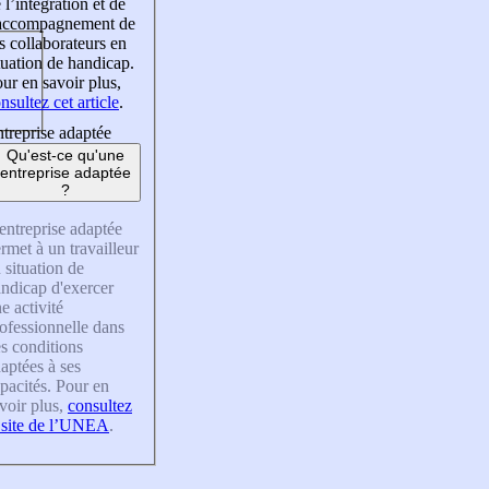
 l’intégration et de
’accompagnement de
s collaborateurs en
tuation de handicap.
ur en savoir plus,
nsultez cet article
.
treprise adaptée
Qu'est-ce qu'une
entreprise adaptée
?
entreprise adaptée
rmet à un travailleur
 situation de
ndicap d'exercer
e activité
ofessionnelle dans
s conditions
aptées à ses
pacités. Pour en
voir plus,
consultez
 site de l’UNEA
.