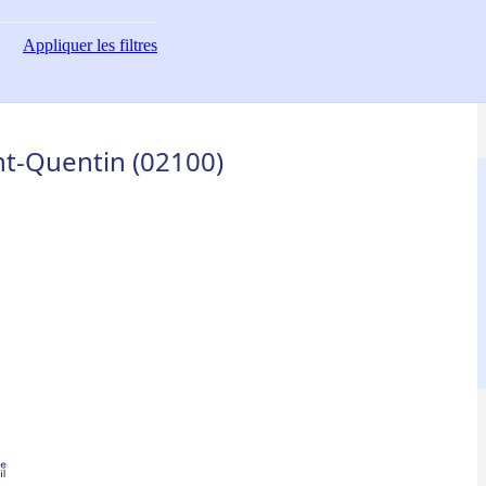
Appliquer
les filtres
int-Quentin (02100)