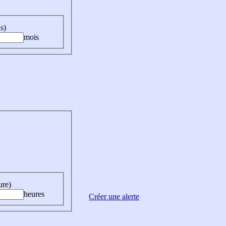
s)
mois
ure)
heures
Créer une alerte