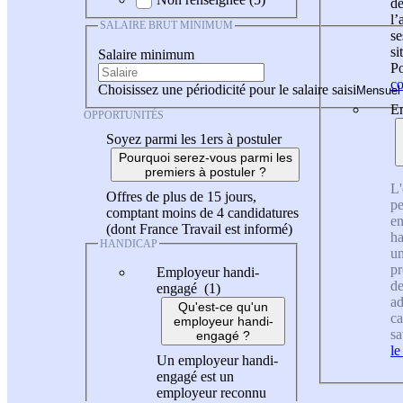
de
l
SALAIRE BRUT MINIMUM
se
si
Salaire minimum
Po
co
Choisissez une périodicité pour le salaire saisi
En
OPPORTUNITÉS
Soyez parmi les 1ers à postuler
Pourquoi serez-vous parmi les
premiers à postuler ?
L'
Offres de plus de 15 jours,
pe
comptant moins de 4 candidatures
en
(dont France Travail est informé)
ha
HANDICAP
un
pr
Employeur handi-
de
engagé (1)
ad
Qu'est-ce qu'un
ca
employeur handi-
sa
engagé ?
le
Un employeur handi-
engagé est un
employeur reconnu