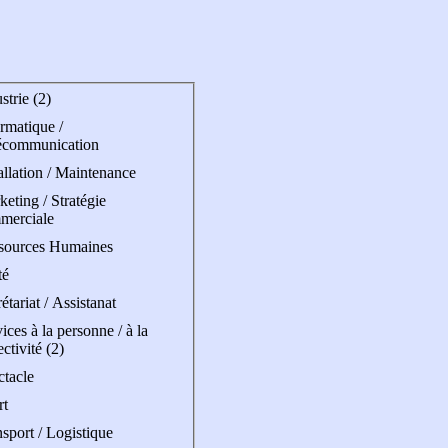
strie (2)
rmatique /
écommunication
allation / Maintenance
eting / Stratégie
merciale
sources Humaines
té
étariat / Assistanat
ices à la personne / à la
ectivité (2)
ctacle
rt
sport / Logistique