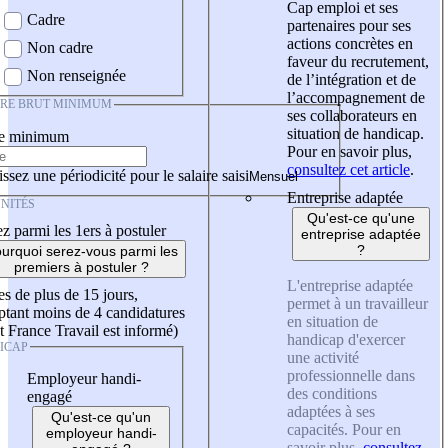
Cap emploi et ses
Cadre
partenaires pour ses
actions concrètes en
Non cadre
faveur du recrutement,
Non renseignée
de l’intégration et de
l’accompagnement de
IRE BRUT MINIMUM
ses collaborateurs en
situation de handicap.
re minimum
Pour en savoir plus,
consultez cet article
.
ssez une périodicité pour le salaire saisi
Entreprise adaptée
NITÉS
Qu'est-ce qu'une
z parmi les 1ers à postuler
entreprise adaptée
?
urquoi serez-vous parmi les
premiers à postuler ?
L'entreprise adaptée
es de plus de 15 jours,
permet à un travailleur
tant moins de 4 candidatures
en situation de
t France Travail est informé)
handicap d'exercer
ICAP
une activité
professionnelle dans
Employeur handi-
des conditions
engagé
adaptées à ses
Qu'est-ce qu'un
capacités. Pour en
employeur handi-
savoir plus,
consultez