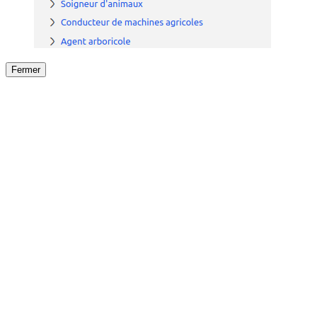
Fermer
Fermer
le détail de l'offre
/
Offre
sur
Offre précéden