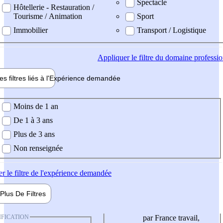
Spectacle
Hôtellerie - Restauration /
Tourisme / Animation
Sport
Immobilier
Transport / Logistique
Appliquer
le filtre du domaine professi
es filtres liés à l'
Expérience
demandée
ience demandée
Moins de 1 an
De 1 à 3 ans
Plus de 3 ans
Non renseignée
er
le filtre de l'expérience demandée
Plus De
Filtres
IFICATION
par France travail,