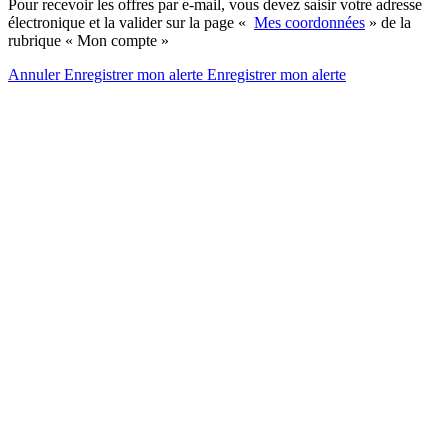
Pour recevoir les offres par e-mail, vous devez saisir votre adresse
électronique et la valider sur la page «
Mes coordonnées
» de la
rubrique « Mon compte »
Annuler
Enregistrer mon alerte
Enregistrer
mon alerte