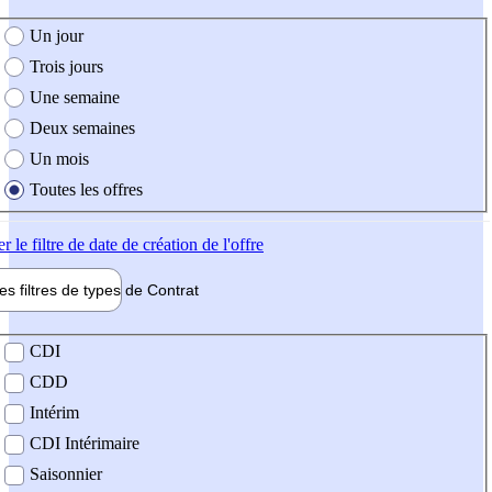
e création de l'offre
Un jour
Trois jours
Une semaine
Deux semaines
Un mois
Toutes les offres
er
le filtre de date de création de l'offre
les filtres de types de
Contrat
de contrat
CDI
CDD
Intérim
CDI Intérimaire
Saisonnier