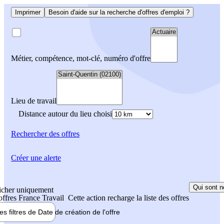
Imprimer
Besoin d'aide sur la recherche d'offres d'emploi ?
Métier, compétence, mot-clé, numéro d'offre
Lieu de travail
Distance autour du lieu choisi
Rechercher
des offres
Créer une alerte
Qui sont n
icher uniquement
 offres France Travail
Cette action recharge la liste des offres
les filtres de
Date de création
de l'offre