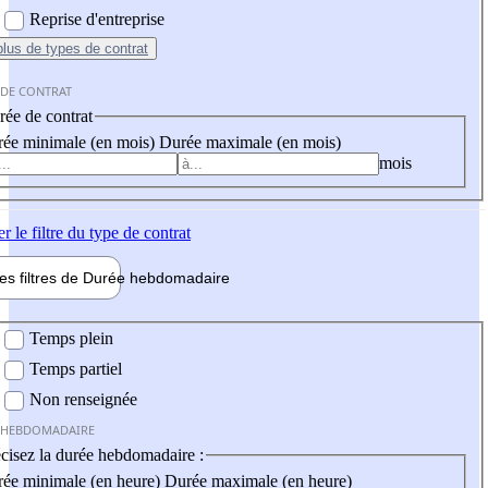
Reprise d'entreprise
plus
de types de contrat
 DE CONTRAT
ée de contrat
ée minimale (en mois)
Durée maximale (en mois)
mois
er
le filtre du type de contrat
les filtres de
Durée hebdo
madaire
 hebdomadaire
Temps plein
Temps partiel
Non renseignée
 HEBDOMADAIRE
cisez la durée hebdomadaire :
ée minimale (en heure)
Durée maximale (en heure)