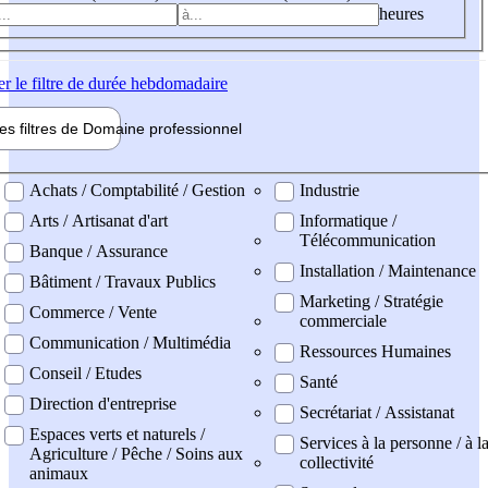
heures
er
le filtre de durée hebdomadaire
les filtres de
Domaine pro
fessionnel
ne professionel
Achats / Comptabilité / Gestion
Industrie
Arts / Artisanat d'art
Informatique /
Télécommunication
Banque / Assurance
Installation / Maintenance
Bâtiment / Travaux Publics
Marketing / Stratégie
Commerce / Vente
commerciale
Communication / Multimédia
Ressources Humaines
Conseil / Etudes
Santé
Direction d'entreprise
Secrétariat / Assistanat
Espaces verts et naturels /
Services à la personne / à l
Agriculture / Pêche / Soins aux
collectivité
animaux