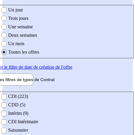
e création de l'offre
Un jour
Trois jours
Une semaine
Deux semaines
Un mois
Toutes les offres
er
le filtre de date de création de l'offre
les filtres de types de
Contrat
de contrat
CDI (223)
CDD (5)
Intérim (9)
CDI Intérimaire
Saisonnier