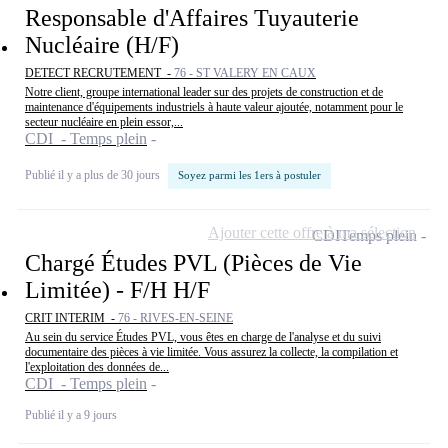
Responsable d'Affaires Tuyauterie
Nucléaire (H/F)
DETECT RECRUTEMENT -
76 - ST VALERY EN CAUX
Notre client, groupe international leader sur des projets de construction et de
maintenance d'équipements industriels à haute valeur ajoutée, notamment pour le
secteur nucléaire en plein essor,...
CDI - Temps plein
Publié il y a plus de 30 jours
Soyez parmi les 1ers à postuler
Ajouter cette offre à ma sélection
CDI
Temps plein
Chargé Études PVL (Pièces de Vie
Limitée) - F/H H/F
CRIT INTERIM -
76 - RIVES-EN-SEINE
Au sein du service Études PVL, vous êtes en charge de l'analyse et du suivi
documentaire des pièces à vie limitée. Vous assurez la collecte, la compilation et
l'exploitation des données de...
CDI - Temps plein
Publié il y a 9 jours