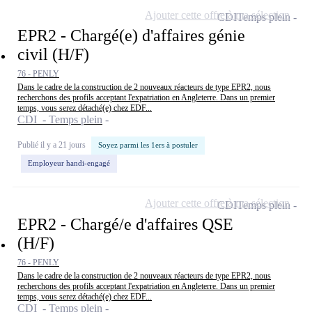
Ajouter cette offre à ma sélection
CDI
Temps plein
EPR2 - Chargé(e) d'affaires génie
civil (H/F)
76 - PENLY
Dans le cadre de la construction de 2 nouveaux réacteurs de type EPR2, nous
recherchons des profils acceptant l'expatriation en Angleterre. Dans un premier
temps, vous serez détaché(e) chez EDF...
CDI - Temps plein
Publié il y a 21 jours
Soyez parmi les 1ers à postuler
Employeur handi-engagé
Ajouter cette offre à ma sélection
CDI
Temps plein
EPR2 - Chargé/e d'affaires QSE
(H/F)
76 - PENLY
Dans le cadre de la construction de 2 nouveaux réacteurs de type EPR2, nous
recherchons des profils acceptant l'expatriation en Angleterre. Dans un premier
temps, vous serez détaché(e) chez EDF...
CDI - Temps plein