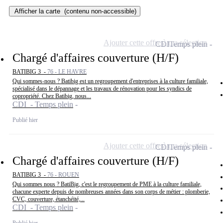
Afficher la carte
(contenu non-accessible)
Ajouter cette offre à ma sélection
CDI
Temps plein
Chargé d'affaires couverture (H/F)
BATIBIG 3 -
76 - LE HAVRE
Qui sommes-nous ? Batibig est un regroupement d'entreprises à la culture familiale,
spécialisé dans le dépannage et les travaux de rénovation pour les syndics de
copropriété. Chez Batibig, nous...
CDI - Temps plein
Publié hier
Ajouter cette offre à ma sélection
CDI
Temps plein
Chargé d'affaires couverture (H/F)
BATIBIG 3 -
76 - ROUEN
Qui sommes nous ? BatiBig, c'est le regroupement de PME à la culture familiale,
chacune experte depuis de nombreuses années dans son corps de métier : plomberie,
CVC, couverture, étanchéité,...
CDI - Temps plein
Publié hier