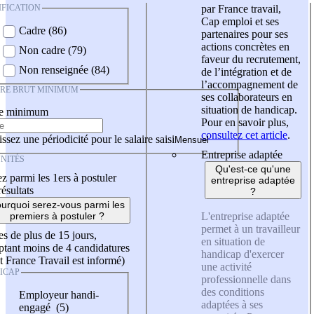
IFICATION
par France travail,
Cap emploi et ses
Cadre (86)
partenaires pour ses
actions concrètes en
Non cadre (79)
faveur du recrutement,
Non renseignée (84)
de l’intégration et de
l’accompagnement de
IRE BRUT MINIMUM
ses collaborateurs en
situation de handicap.
re minimum
Pour en savoir plus,
consultez cet article
.
ssez une périodicité pour le salaire saisi
Entreprise adaptée
NITÉS
Qu'est-ce qu'une
z parmi les 1ers à postuler
entreprise adaptée
résultats
?
urquoi serez-vous parmi les
L'entreprise adaptée
premiers à postuler ?
permet à un travailleur
es de plus de 15 jours,
en situation de
tant moins de 4 candidatures
handicap d'exercer
t France Travail est informé)
une activité
ICAP
professionnelle dans
des conditions
Employeur handi-
adaptées à ses
engagé (5)