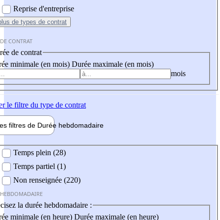
Reprise d'entreprise
plus
de types de contrat
 DE CONTRAT
ée de contrat
ée minimale (en mois)
Durée maximale (en mois)
mois
er
le filtre du type de contrat
les filtres de
Durée hebdo
madaire
 hebdomadaire
Temps plein (28)
Temps partiel (1)
Non renseignée (220)
 HEBDOMADAIRE
cisez la durée hebdomadaire :
ée minimale (en heure)
Durée maximale (en heure)