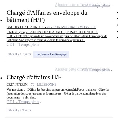
Ajouter cette offre à ma sélection
CDI
Temps plein
Chargé d'Affaires enveloppe du
bâtiment (H/F)
BAUDIN CHATEAUNEUF -
76 - SAINT-VIGOR-D'YMONVILLE
Filiale du groupe BAUDIN CHATEAUNEUF, ROSAY TECHNIQUES
COUVERTURES possède un savoir-faire de plus de 50 ans dans l'Enveloppe de
Bâtiment. Son expertise technique dans le domaine a permis à...
CDI - Temps plein
Publié il y a 7 jours
Employeur handi-engagé
Ajouter cette offre à ma sélection
CDI
Temps plein
Chargé d'affaires H/F
CRIT INTERIM -
76 - LILLEBONNE
Vos missions : - Définir les besoins en personnel/matériel/sous-traitance - Gérer la
facturation des sous-traitants et fournisseurs - Gérer la partie administratives des
documents - Suivi des...
CDI - Temps plein
Publié il y a 9 jours