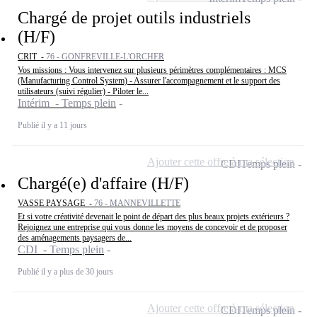
Chargé de projet outils industriels
(H/F)
CRIT -
76 - GONFREVILLE-L'ORCHER
Vos missions : Vous intervenez sur plusieurs périmètres complémentaires : MCS
(Manufacturing Control System) - Assurer l'accompagnement et le support des
utilisateurs (suivi régulier) - Piloter le...
Intérim - Temps plein
Publié il y a 11 jours
Ajouter cette offre à ma sélection
CDI
Temps plein
Chargé(e) d'affaire (H/F)
VASSE PAYSAGE -
76 - MANNEVILLETTE
Et si votre créativité devenait le point de départ des plus beaux projets extérieurs ?
Rejoignez une entreprise qui vous donne les moyens de concevoir et de proposer
des aménagements paysagers de...
CDI - Temps plein
Publié il y a plus de 30 jours
Ajouter cette offre à ma sélection
CDI
Temps plein