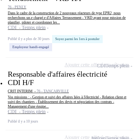
76 - PENLY
Dans le cadre de la construction de 2 nouveaux réacteurs de type EPR2, nous
recherchons un.e chargé.e d'Affaires Terrassement - VRD ayant pour mission de
planifier, piloter et coordonner les...
CDI - Temps plein
Publié il y a plus de 30 jours
Soyez parmi les 1ers à postuler
Employeur handi-engagé
Ajouter cette offre à ma sélection
CDI
Temps plein
Responsable d'affaires électricité
CDI H/F
CRIT INTERIM -
76 - TANCARVILLE
Vos missions : - Gestion et suivi des affaires liées à l'électricité - Relation client et
suivi des chantiers - Établissement des devis et négociation des contrats -
Management d'une équipe...
CDI - Temps plein
Publié il y a 10 jours
Ajouter cette offre à ma sélection
Intérim
Temps plein