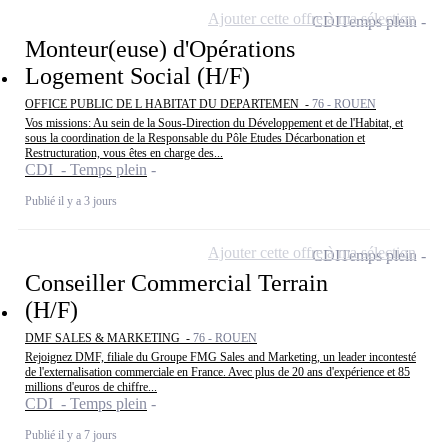
Ajouter cette offre à ma sélection
CDI
Temps plein
Monteur(euse) d'Opérations
Logement Social (H/F)
OFFICE PUBLIC DE L HABITAT DU DEPARTEMEN -
76 - ROUEN
Vos missions: Au sein de la Sous-Direction du Développement et de l'Habitat, et
sous la coordination de la Responsable du Pôle Etudes Décarbonation et
Restructuration, vous êtes en charge des...
CDI - Temps plein
Publié il y a 3 jours
Ajouter cette offre à ma sélection
CDI
Temps plein
Conseiller Commercial Terrain
(H/F)
DMF SALES & MARKETING -
76 - ROUEN
Rejoignez DMF, filiale du Groupe FMG Sales and Marketing, un leader incontesté
de l'externalisation commerciale en France. Avec plus de 20 ans d'expérience et 85
millions d'euros de chiffre...
CDI - Temps plein
Publié il y a 7 jours