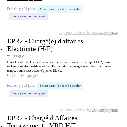
Publié il y a 21 jours
Soyez parmi les 1ers à postuler
Employeur handi-engagé
Ajouter cette offre à ma sélection
CDI
Temps plein
EPR2 - Chargé(e) d'affaires
Electricité (H/F)
76 - PENLY
Dans le cadre de la construction de 2 nouveaux réacteurs de type EPR2, nous
recherchons des profils acceptant l'expatriation en Angleterre. Dans un premier
temps, vous serez détaché(e) chez EDF...
CDI - Temps plein
Publié il y a 21 jours
Soyez parmi les 1ers à postuler
Employeur handi-engagé
Ajouter cette offre à ma sélection
CDI
Temps plein
EPR2 - Chargé d'Affaires
Terrassement - VRD H/F