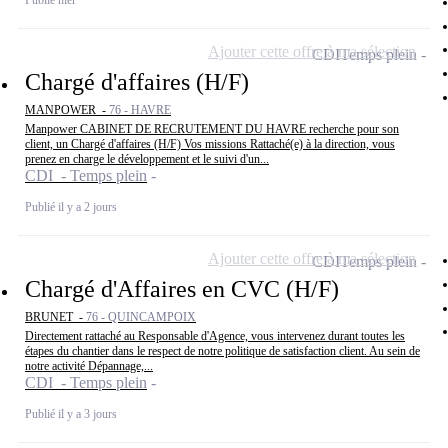
Ajouter cette offre à ma sélection
CDI
Temps plein
Chargé d'affaires (H/F)
MANPOWER -
76 - HAVRE
Manpower CABINET DE RECRUTEMENT DU HAVRE recherche pour son
client, un Chargé d'affaires (H/F) Vos missions Rattaché(e) à la direction, vous
prenez en charge le développement et le suivi d'un...
CDI - Temps plein
Publié il y a 2 jours
Ajouter cette offre à ma sélection
CDI
Temps plein
Chargé d'Affaires en CVC (H/F)
BRUNET -
76 - QUINCAMPOIX
Directement rattaché au Responsable d'Agence, vous intervenez durant toutes les
étapes du chantier dans le respect de notre politique de satisfaction client. Au sein de
notre activité Dépannage,...
CDI - Temps plein
Publié il y a 3 jours