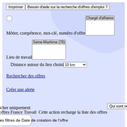
Imprimer
Besoin d'aide sur la recherche d'offres d'emploi ?
Métier, compétence, mot-clé, numéro d'offre
Lieu de travail
Distance autour du lieu choisi
Rechercher
des offres
Créer une alerte
Qui sont n
icher uniquement
 offres France Travail
Cette action recharge la liste des offres
les filtres de
Date de création
de l'offre