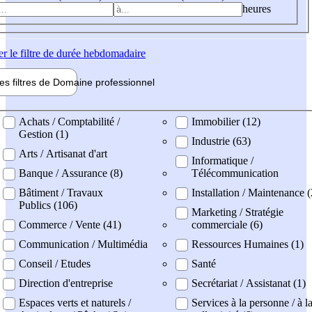
heures
er
le filtre de durée hebdomadaire
les filtres de
Domaine pro
fessionnel
ne professionel
Achats / Comptabilité /
Immobilier (12)
Gestion (1)
Industrie (63)
Arts / Artisanat d'art
Informatique /
Banque / Assurance (8)
Télécommunication
Bâtiment / Travaux
Installation / Maintenance (
Publics (106)
Marketing / Stratégie
Commerce / Vente (41)
commerciale (6)
Communication / Multimédia
Ressources Humaines (1)
Conseil / Etudes
Santé
Direction d'entreprise
Secrétariat / Assistanat (1)
Espaces verts et naturels /
Services à la personne / à l