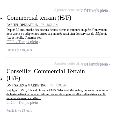
Ajouter cette offre à ma sélection
CDI
Temps plein
Commercial terrain (H/F)
PARITEL OPERATEUR -
76 - ROUEN
Depuis 30 ans, proche des besoins de nos clients et toujours en quête d'innovation,
nous avons su adapter nos offres et annoncés aussi bien des services de téléphonie
fixe et mobile, d'internet très...
CDI - Temps plein
Publié il y a 10 jours
Ajouter cette offre à ma sélection
CDI
Temps plein
Conseiller Commercial Terrain
(H/F)
DMF SALES & MARKETING -
76 - ROUEN
Rejoignez DMF, filiale du Groupe FMG Sales and Marketing, un leader incontesté
de l'externalisation commerciale en France. Avec plus de 20 ans d'expérience et 85
millions d'euros de chiffre...
CDI - Temps plein
Publié il y a 28 jours