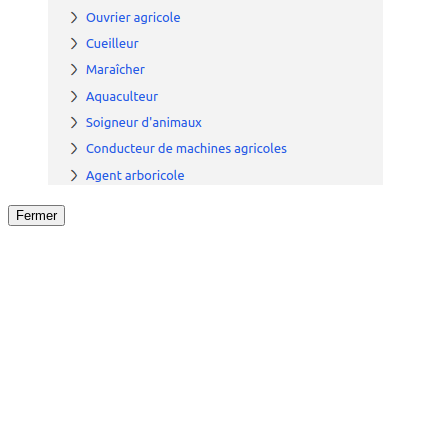
Fermer
Fermer
le détail de l'offre
/
Offre
sur
Offre précéden