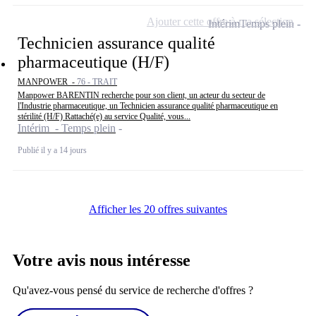
Ajouter cette offre à ma sélection
Intérim
Temps plein
Technicien assurance qualité
pharmaceutique (H/F)
MANPOWER -
76 - TRAIT
Manpower BARENTIN recherche pour son client, un acteur du secteur de
l'Industrie pharmaceutique, un Technicien assurance qualité pharmaceutique en
stérilité (H/F) Rattaché(e) au service Qualité, vous...
Intérim - Temps plein
Publié il y a 14 jours
Afficher les 20 offres suivantes
Votre avis nous intéresse
Qu'avez-vous pensé du service de recherche d'offres ?