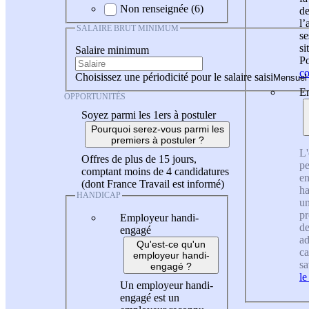
Non renseignée (6)
de
l
SALAIRE BRUT MINIMUM
se
si
Salaire minimum
Po
co
Choisissez une périodicité pour le salaire saisi
En
OPPORTUNITÉS
Soyez parmi les 1ers à postuler
Pourquoi serez-vous parmi les
premiers à postuler ?
L'
Offres de plus de 15 jours,
pe
comptant moins de 4 candidatures
en
(dont France Travail est informé)
ha
HANDICAP
un
pr
Employeur handi-
de
engagé
ad
Qu'est-ce qu'un
ca
employeur handi-
sa
engagé ?
le
Un employeur handi-
engagé est un