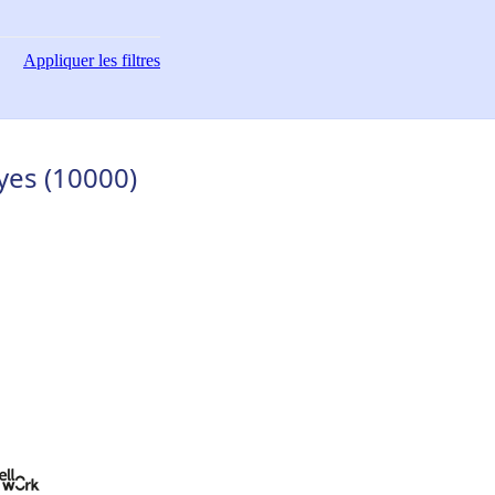
Appliquer
les filtres
oyes (10000)