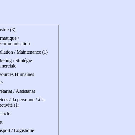
strie (3)
rmatique /
écommunication
allation / Maintenance (1)
eting / Stratégie
merciale
sources Humaines
té
étariat / Assistanat
ices à la personne / à la
ectivité (1)
ctacle
rt
sport / Logistique