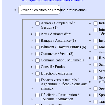
Appliquer
le filtre de durée hebdomadaire
Afficher les filtres de
Domaine pro
fessionnel
Domaine professionel
Achats / Comptabilité /
Indu
Gestion (1)
Info
Arts / Artisanat d'art
Tél
Banque / Assurance (1)
Inst
Bâtiment / Travaux Publics (6)
Mark
com
Commerce / Vente (3)
Res
Communication / Multimédia
San
Conseil / Etudes
Secr
Direction d'entreprise
Serv
Espaces verts et naturels /
coll
Agriculture / Pêche / Soins aux
animaux
Spe
Hôtellerie - Restauration /
Spo
Tourisme / Animation
Tran