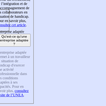
 l’intégration et de
’accompagnement de
s collaborateurs en
tuation de handicap.
ur en savoir plus,
nsultez cet article
.
treprise adaptée
Qu'est-ce qu'une
entreprise adaptée
?
entreprise adaptée
rmet à un travailleur
 situation de
ndicap d'exercer
e activité
ofessionnelle dans
s conditions
aptées à ses
pacités. Pour en
voir plus,
consultez
 site de l’UNEA
.