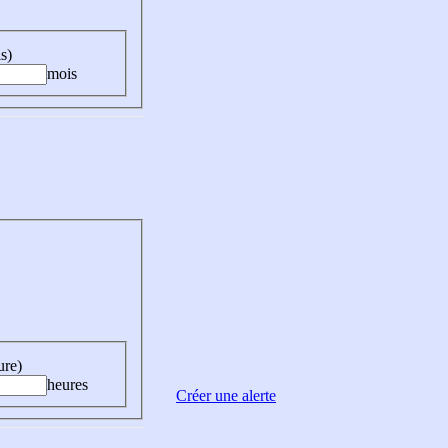
s)
mois
ure)
heures
Créer une alerte