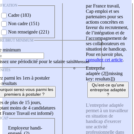
IFICATION
par France travail,
Cap emploi et ses
Cadre (183)
partenaires pour ses
actions concrètes en
Non cadre (151)
faveur du recrutement,
Non renseignée (221)
de l’intégration et de
l’accompagnement de
IRE BRUT MINIMUM
ses collaborateurs en
situation de handicap.
re minimum
Pour en savoir plus,
consultez cet article
.
ssez une périodicité pour le salaire saisi
Entreprise
NITÉS
adaptée (2
[[missing
z parmi les 1ers à postuler
key: resultats]]
)
)
résultats
Qu'est-ce qu'une
urquoi serez-vous parmi les
entreprise adaptée
premiers à postuler ?
?
es de plus de 15 jours,
L'entreprise adaptée
tant moins de 4 candidatures
permet à un travailleur
t France Travail est informé)
en situation de
ICAP
handicap d'exercer
une activité
Employeur handi-
professionnelle dans
engagé (2)