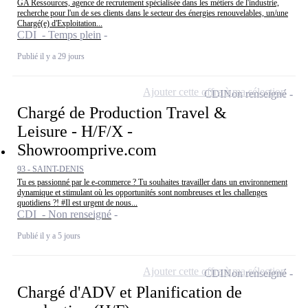
GA Ressources, agence de recrutement spécialisée dans les métiers de l'industrie,
recherche pour l'un de ses clients dans le secteur des énergies renouvelables, un/une
Chargé(e) d'Exploitation...
CDI - Temps plein
Publié il y a 29 jours
Ajouter cette offre à ma sélection
CDI
Non renseigné
Chargé de Production Travel &
Leisure - H/F/X -
Showroomprive.com
93 - SAINT-DENIS
Tu es passionné par le e-commerce ? Tu souhaites travailler dans un environnement
dynamique et stimulant où les opportunités sont nombreuses et les challenges
quotidiens ?! #Il est urgent de nous...
CDI - Non renseigné
Publié il y a 5 jours
Ajouter cette offre à ma sélection
CDI
Non renseigné
Chargé d'ADV et Planification de