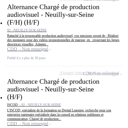
Alternance Chargé de production
audiovisuel - Neuilly-sur-Seine
(F/H) (H/F)
92 - NEUILLY-SUR-SEINE
Rattaché à la responsable production audiovisuel, vos missions seront de : Réaliser
des montages pour des vidéos promotionnelles de marque, en respectant les lignes
directrices visuelles, Adapter...
CDD - Non renseigné
Publié il y a plus de 30 jours
Ajouter cette offre à ma sélection
CDD
Non renseigné
Alternance Chargé de production
audiovisuel - Neuilly-sur-Seine
(H/F)
ISCOD -
92 - NEUILLY-SUR-SEINE
L'ISCOD, spécialiste de la formation en Digital Learning, recherche pour son
entreprise partenaire spécialisée dans la conseil en relations publiques et
communication, Chargé de production...
CDD - Non renseigné