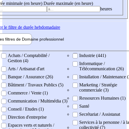
ée minimale (en heure)
Durée maximale (en heure)
heures
er
le filtre de durée hebdomadaire
les filtres de
Domaine pro
fessionnel
ne professionel
Achats / Comptabilité /
Industrie (441)
Gestion (4)
Informatique /
Arts / Artisanat d'art
Télécommunication (26)
Banque / Assurance (26)
Installation / Maintenance (
Bâtiment / Travaux Publics (5)
Marketing / Stratégie
commerciale (3)
Commerce / Vente (1)
Ressources Humaines (1)
Communication / Multimédia (3)
Santé
Conseil / Etudes (1)
Secrétariat / Assistanat
Direction d'entreprise
Services à la personne / à l
Espaces verts et naturels /
collectivité (7)