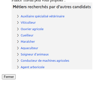
France Travail peut vous proposer :
Fermer
Fermer
le détail de l'offre
/
Offre
sur
Offre précéden