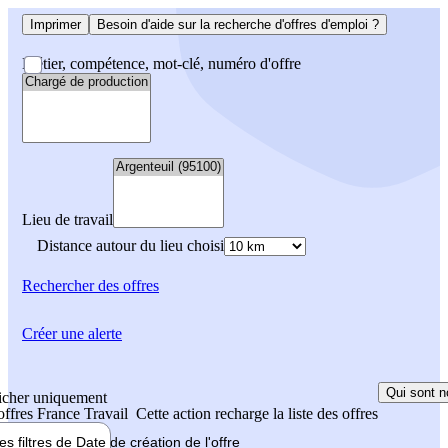
Imprimer
Besoin d'aide sur la recherche d'offres d'emploi ?
Métier, compétence, mot-clé, numéro d'offre
Lieu de travail
Distance autour du lieu choisi
Rechercher
des offres
Créer une alerte
Qui sont n
icher uniquement
 offres France Travail
Cette action recharge la liste des offres
les filtres de
Date de création
de l'offre