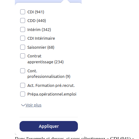
Dans l'exemple ci-dessus, si vous sélectionnez « CDI (941) »