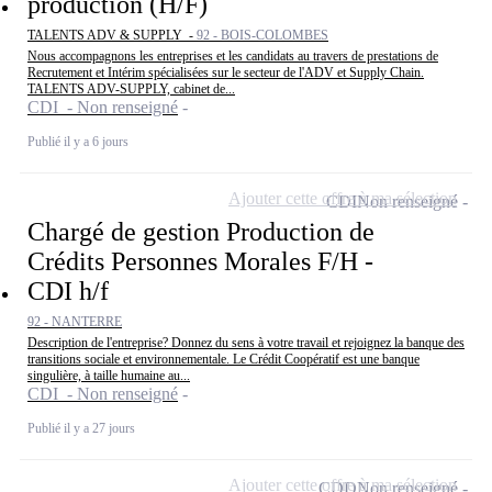
production (H/F)
TALENTS ADV & SUPPLY -
92 - BOIS-COLOMBES
Nous accompagnons les entreprises et les candidats au travers de prestations de
Recrutement et Intérim spécialisées sur le secteur de l'ADV et Supply Chain.
TALENTS ADV-SUPPLY, cabinet de...
CDI - Non renseigné
Publié il y a 6 jours
Ajouter cette offre à ma sélection
CDI
Non renseigné
Chargé de gestion Production de
Crédits Personnes Morales F/H -
CDI h/f
92 - NANTERRE
Description de l'entreprise? Donnez du sens à votre travail et rejoignez la banque des
transitions sociale et environnementale. Le Crédit Coopératif est une banque
singulière, à taille humaine au...
CDI - Non renseigné
Publié il y a 27 jours
Ajouter cette offre à ma sélection
CDD
Non renseigné