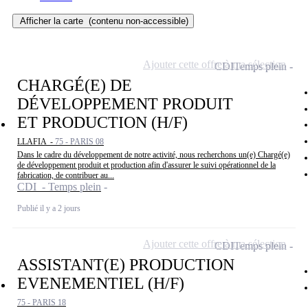
Afficher la carte
(contenu non-accessible)
Ajouter cette offre à ma sélection
CDI
Temps plein
CHARGÉ(E) DE
DÉVELOPPEMENT PRODUIT
ET PRODUCTION (H/F)
LLAFIA -
75 - PARIS 08
Dans le cadre du développement de notre activité, nous recherchons un(e) Chargé(e)
de développement produit et production afin d'assurer le suivi opérationnel de la
fabrication, de contribuer au...
CDI - Temps plein
Publié il y a 2 jours
Ajouter cette offre à ma sélection
CDI
Temps plein
ASSISTANT(E) PRODUCTION
EVENEMENTIEL (H/F)
75 - PARIS 18