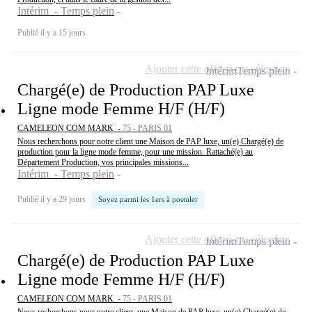
Intérim - Temps plein
Publié il y a 15 jours
Ajouter cette offre à ma sélection
Intérim
Temps plein
Chargé(e) de Production PAP Luxe
Ligne mode Femme H/F (H/F)
CAMELEON COM MARK -
75 - PARIS 01
Nous recherchons pour notre client une Maison de PAP luxe, un(e) Chargé(e) de
production pour la ligne mode femme, pour une mission. Rattaché(e) au
Département Production, vos principales missions...
Intérim - Temps plein
Publié il y a 29 jours
Soyez parmi les 1ers à postuler
Ajouter cette offre à ma sélection
Intérim
Temps plein
Chargé(e) de Production PAP Luxe
Ligne mode Femme H/F (H/F)
CAMELEON COM MARK -
75 - PARIS 01