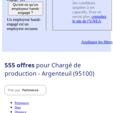
des conditions
Qu'est-ce qu'un
adaptées à ses
employeur handi-
capacités. Pour en
engagé ?
savoir plus,
consultez
Un employeur handi-
le site de l’UNEA
.
engagé est un
employeur reconnu
Appliquer
les filtres
555 offres
pour Chargé de
production - Argenteuil (95100)
Trier par
Pertinence
Pertinence
Date
Distance