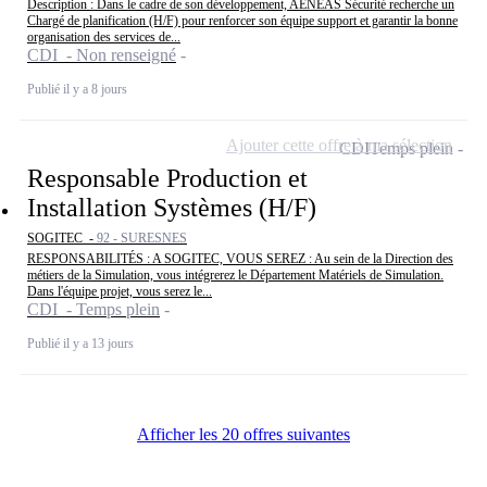
Description : Dans le cadre de son développement, AENEAS Sécurité recherche un
Chargé de planification (H/F) pour renforcer son équipe support et garantir la bonne
organisation des services de...
CDI - Non renseigné
Publié il y a 8 jours
Ajouter cette offre à ma sélection
CDI
Temps plein
Responsable Production et
Installation Systèmes (H/F)
SOGITEC -
92 - SURESNES
RESPONSABILITÉS : A SOGITEC, VOUS SEREZ : Au sein de la Direction des
métiers de la Simulation, vous intégrerez le Département Matériels de Simulation.
Dans l'équipe projet, vous serez le...
CDI - Temps plein
Publié il y a 13 jours
Afficher les 20 offres suivantes