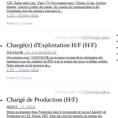
CDI- Temps plein Lieu : Paris (75) Qui sommes-nous ? Depuis 25 ans, Activise
imagine, conçoit et réalise des stands, des espaces de communication et des
événements pour des marques françaises et...
CDI - Temps plein
Publié il y a 16 jours
Ajouter cette offre à ma sélection
CDI
Temps plein
Chargé(e) d'Exploitation H/F (H/F)
SOLVALOR -
93 - LA COURNEUVE
Qui sommes-nous ? SOLVALOR est un acteur reconnu de la valorisation des
matériaux issus des chantiers du BTP et de la gestion des terres et déblais pollués.
Notre mission est de proposer des...
CDI - Temps plein
Publié il y a 28 jours
Ajouter cette offre à ma sélection
CDI
Temps plein
Chargé de Production (H/F)
MEENT -
75 - PARIS
Meent accompagne Alias Production dans le recrutement de son/sa Chargé(e) de
Production en CDI. Depuis 1992, Alias fait vivre les tournées de certains des