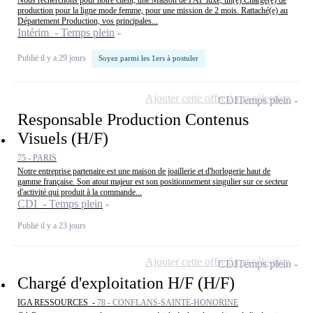
Nous recherchons pour notre client, une Maison de PAP luxe, un(e) Chargé(e) de
production pour la ligne mode femme, pour une mission de 2 mois. Rattaché(e) au
Département Production, vos principales...
Intérim - Temps plein
Publié il y a 29 jours
Soyez parmi les 1ers à postuler
Ajouter cette offre à ma sélection
CDI
Temps plein
Responsable Production Contenus
Visuels (H/F)
75 - PARIS
Notre entreprise partenaire est une maison de joaillerie et d'horlogerie haut de
gamme française. Son atout majeur est son positionnement singulier sur ce secteur
d'activité qui produit à la commande...
CDI - Temps plein
Publié il y a 23 jours
Ajouter cette offre à ma sélection
CDI
Temps plein
Chargé d'exploitation H/F (H/F)
IGA RESSOURCES -
78 - CONFLANS-SAINTE-HONORINE