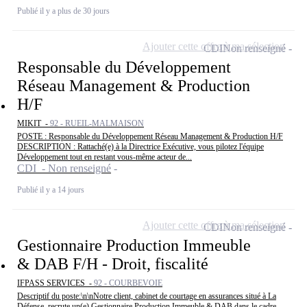
Publié il y a plus de 30 jours
Ajouter cette offre à ma sélection
CDI
Non renseigné
Responsable du Développement
Réseau Management & Production
H/F
MIKIT -
92 - RUEIL-MALMAISON
POSTE : Responsable du Développement Réseau Management & Production H/F
DESCRIPTION : Rattaché(e) à la Directrice Exécutive, vous pilotez l'équipe
Développement tout en restant vous-même acteur de...
CDI - Non renseigné
Publié il y a 14 jours
Ajouter cette offre à ma sélection
CDI
Non renseigné
Gestionnaire Production Immeuble
& DAB F/H - Droit, fiscalité
IFPASS SERVICES -
92 - COURBEVOIE
Descriptif du poste:\n\nNotre client, cabinet de courtage en assurances situé à La
Défense, recrute un(e) Gestionnaire Production Immeuble & DAB dans le cadre