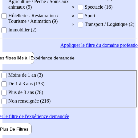
Agriculture / Pêche / Soins aux
animaux (5)
Spectacle (16)
Hôtellerie - Restauration /
Sport
Tourisme / Animation (9)
Transport / Logistique (2)
Immobilier (2)
Appliquer
le filtre du domaine professi
es filtres liés à l'
Expérience
demandée
ience demandée
Moins de 1 an (3)
De 1 à 3 ans (133)
Plus de 3 ans (78)
Non renseignée (216)
er
le filtre de l'expérience demandée
Plus De
Filtres