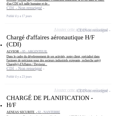
d'un CDI.\nÀ taille humaine et de...
CDI - Non renseigné
Publié il y a 17 jours
Ajouter cette offre à ma sélection
CDI
Non renseigné
Chargé d'affaires aéronautique H/F
(CDI)
ALVEOR -
95 - ARGENTEUIL
Dans le cadre du développement de ses activités, notre client, spécialisé dans
l'usinage de précision pour des secteurs industriels exigeants, recherche un(e)
Chargé(e) d'Affaires / Deviseur...
CDI - Non renseigné
Publié il y a 23 jours
Ajouter cette offre à ma sélection
CDI
Non renseigné
CHARGÉ DE PLANIFICATION -
H/F
AENEAS SECURITE -
92 - NANTERRE