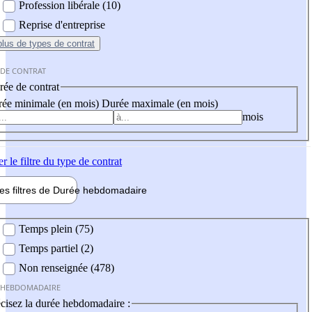
Profession libérale (10)
Reprise d'entreprise
plus
de types de contrat
 DE CONTRAT
ée de contrat
ée minimale (en mois)
Durée maximale (en mois)
mois
er
le filtre du type de contrat
les filtres de
Durée hebdo
madaire
 hebdomadaire
Temps plein (75)
Temps partiel (2)
Non renseignée (478)
 HEBDOMADAIRE
cisez la durée hebdomadaire :