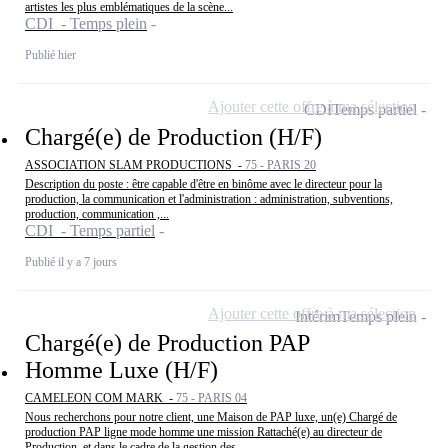
artistes les plus emblématiques de la scène...
CDI - Temps plein
Publié hier
Ajouter cette offre à ma sélection
CDI
Temps partiel
Chargé(e) de Production (H/F)
ASSOCIATION SLAM PRODUCTIONS -
75 - PARIS 20
Description du poste : être capable d'être en binôme avec le directeur pour la
production, la communication et l'administration : administration, subventions,
production, communication ,...
CDI - Temps partiel
Publié il y a 7 jours
Ajouter cette offre à ma sélection
Intérim
Temps plein
Chargé(e) de Production PAP
Homme Luxe (H/F)
CAMELEON COM MARK -
75 - PARIS 04
Nous recherchons pour notre client, une Maison de PAP luxe, un(e) Chargé de
production PAP ligne mode homme une mission Rattaché(e) au directeur de
Production, et dans le cadre de la gestion des...