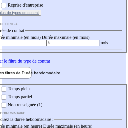
Reprise d'entreprise
plus
de types de contrat
 DE CONTRAT
ée de contrat
ée minimale (en mois)
Durée maximale (en mois)
mois
er
le filtre du type de contrat
les filtres de
Durée hebdo
madaire
 hebdomadaire
Temps plein
Temps partiel
Non renseignée (1)
 HEBDOMADAIRE
cisez la durée hebdomadaire :
ée minimale (en heure)
Durée maximale (en heure)