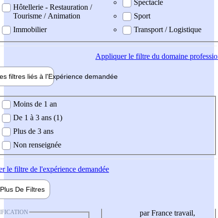
Spectacle
Hôtellerie - Restauration /
Tourisme / Animation
Sport
Immobilier
Transport / Logistique
Appliquer
le filtre du domaine professi
es filtres liés à l'
Expérience
demandée
ience demandée
Moins de 1 an
De 1 à 3 ans (1)
Plus de 3 ans
Non renseignée
er
le filtre de l'expérience demandée
Plus De
Filtres
IFICATION
par France travail,