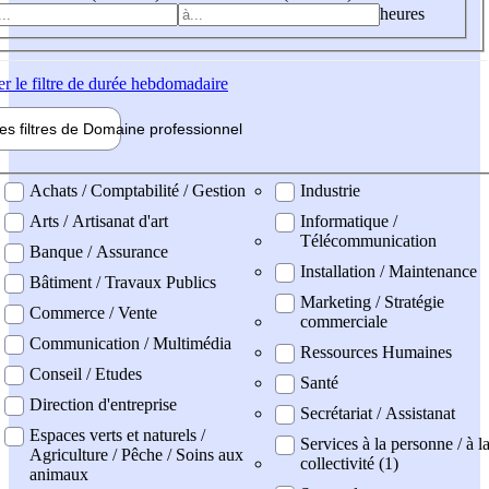
heures
er
le filtre de durée hebdomadaire
les filtres de
Domaine pro
fessionnel
ne professionel
Achats / Comptabilité / Gestion
Industrie
Arts / Artisanat d'art
Informatique /
Télécommunication
Banque / Assurance
Installation / Maintenance
Bâtiment / Travaux Publics
Marketing / Stratégie
Commerce / Vente
commerciale
Communication / Multimédia
Ressources Humaines
Conseil / Etudes
Santé
Direction d'entreprise
Secrétariat / Assistanat
Espaces verts et naturels /
Services à la personne / à l
Agriculture / Pêche / Soins aux
collectivité (1)
animaux