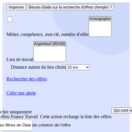
Imprimer
Besoin d'aide sur la recherche d'offres d'emploi ?
Métier, compétence, mot-clé, numéro d'offre
Lieu de travail
Distance autour du lieu choisi
Rechercher
des offres
Créer une alerte
Qui sont n
icher uniquement
 offres France Travail
Cette action recharge la liste des offres
les filtres de
Date de création
de l'offre