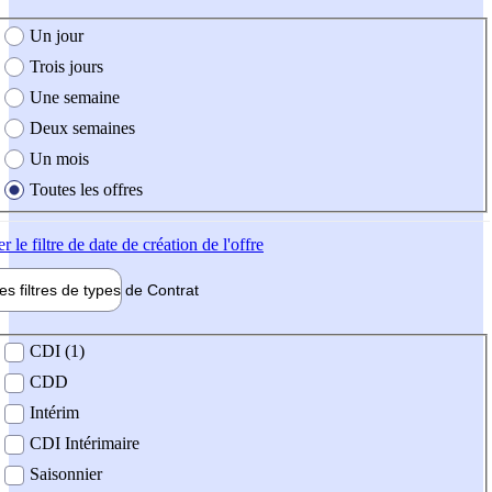
e création de l'offre
Un jour
Trois jours
Une semaine
Deux semaines
Un mois
Toutes les offres
er
le filtre de date de création de l'offre
les filtres de types de
Contrat
de contrat
CDI (1)
CDD
Intérim
CDI Intérimaire
Saisonnier