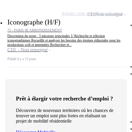
Ajouter cette offre à ma sélection
CDI
Non renseigné
Iconographe (H/F)
75 - PARIS 9E ARRONDISSEMENT
Description du poste : 3 missions principales 1/ Recherche et sélection
iconographiques Recueillir et analyser les besoins des équipes éditoriales pour les
productions web et imprimées Rechercher et...
CDI - Non renseigné
Publié il y a 15 jours
Prêt à élargir votre recherche d’emploi ?
Découvrez de nouveaux territoires où les chances de
trouver un emploi sont plus fortes en réalisant un
projet de mobilité résidentielle