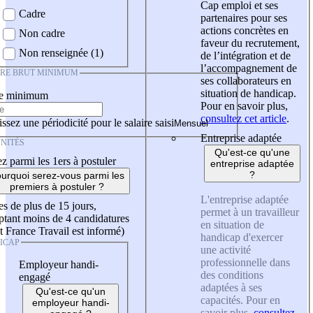
Cap emploi et ses
Cadre
partenaires pour ses
actions concrètes en
Non cadre
faveur du recrutement,
Non renseignée (1)
de l’intégration et de
l’accompagnement de
IRE BRUT MINIMUM
ses collaborateurs en
situation de handicap.
re minimum
Pour en savoir plus,
consultez cet article
.
ssez une périodicité pour le salaire saisi
Entreprise adaptée
NITÉS
Qu'est-ce qu'une
z parmi les 1ers à postuler
entreprise adaptée
?
urquoi serez-vous parmi les
premiers à postuler ?
L'entreprise adaptée
es de plus de 15 jours,
permet à un travailleur
tant moins de 4 candidatures
en situation de
t France Travail est informé)
handicap d'exercer
ICAP
une activité
professionnelle dans
Employeur handi-
des conditions
engagé
adaptées à ses
Qu'est-ce qu'un
capacités. Pour en
employeur handi-
savoir plus,
consultez