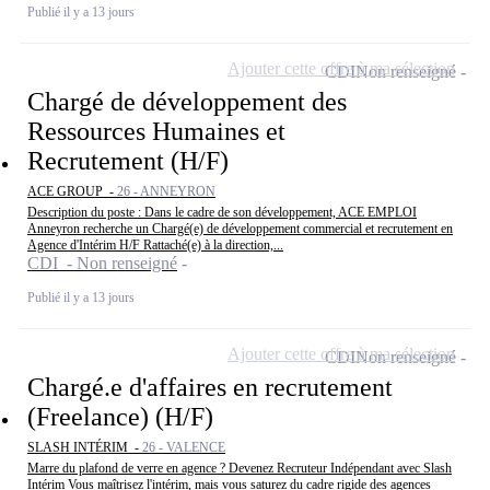
Publié il y a 13 jours
Ajouter cette offre à ma sélection
CDI
Non renseigné
Chargé de développement des
Ressources Humaines et
Recrutement (H/F)
ACE GROUP -
26 - ANNEYRON
Description du poste : Dans le cadre de son développement, ACE EMPLOI
Anneyron recherche un Chargé(e) de développement commercial et recrutement en
Agence d'Intérim H/F Rattaché(e) à la direction,...
CDI - Non renseigné
Publié il y a 13 jours
Ajouter cette offre à ma sélection
CDI
Non renseigné
Chargé.e d'affaires en recrutement
(Freelance) (H/F)
SLASH INTÉRIM -
26 - VALENCE
Marre du plafond de verre en agence ? Devenez Recruteur Indépendant avec Slash
Intérim Vous maîtrisez l'intérim, mais vous saturez du cadre rigide des agences