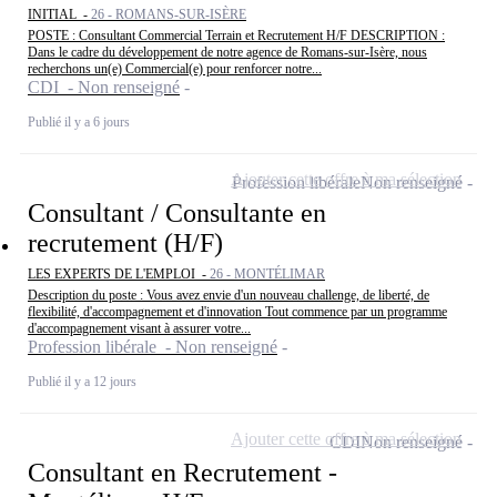
INITIAL -
26 - ROMANS-SUR-ISÈRE
POSTE : Consultant Commercial Terrain et Recrutement H/F DESCRIPTION :
Dans le cadre du développement de notre agence de Romans-sur-Isère, nous
recherchons un(e) Commercial(e) pour renforcer notre...
CDI - Non renseigné
Publié il y a 6 jours
Ajouter cette offre à ma sélection
Profession libérale
Non renseigné
Consultant / Consultante en
recrutement (H/F)
LES EXPERTS DE L'EMPLOI -
26 - MONTÉLIMAR
Description du poste : Vous avez envie d'un nouveau challenge, de liberté, de
flexibilité, d'accompagnement et d'innovation Tout commence par un programme
d'accompagnement visant à assurer votre...
Profession libérale - Non renseigné
Publié il y a 12 jours
Ajouter cette offre à ma sélection
CDI
Non renseigné
Consultant en Recrutement -