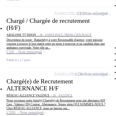
Ajouter cette offre à ma sélection
CDI
Non renseigné
Chargé / Chargée de recrutement
(H/F)
ABALONE TT DIJON -
26 - SAINT-PAUL-TROIS-CHÂTEAUX
Description du poste : Rattaché(e) à votre Responsable d'agence, votre mission
consiste à trouver le bon match entre un poste à pourvoir et un candidat dans une
ambiance conviviale. Votre rôle au...
CDI - Non renseigné
Publié il y a 7 jours
Ajouter cette offre à ma sélection
CDD
Non renseigné
Chargé(e) de Recrutement
ALTERNANCE H/F
RÉSEAU ALLIANCE VALENCE -
26 - VALENCE
Nous recrutons notre futur(e) Chargé(e) de Recrutement pour une alternance H/F
Lieu : Valence (26) Contrat : Alteranance- Temps plein QUI SOMMES-NOUS ?
Chez RÉSEAU ALLIANCE, nous ne faisons pas...
CDD - Non renseigné