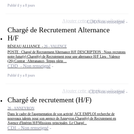
Publié il y a 8 jours
Ajouter cette offre à ma sélection
CDD
Non renseigné
Chargé de Recrutement Alternance
H/F
RÉSEAU ALLIANCE -
26 - VALENCE
POSTE : Chargé de Recrutement Alternance H/F DESCRIPTION : Nous recrutons
notre futur(e) Chargé(e) de Recrutement pour une alternance H/F Lieu : Valence
(26) Contrat : Alteranance- Temps plein ...
CDD - Non renseigné
Publié il y a 8 jours
Ajouter cette offre à ma sélection
CDI
Non renseigné
Chargé de recrutement (H/F)
26 - ANNEYRON
Dans le cadre de l'augmentation de son activité, ACE EMPLOI recherche de
nouveaux talents pour son agence de Anneyron.Chargé(e) de Recrutement en
Agence d'Intérim H/FMissions principales :Le Chargé...
CDI - Non renseigné