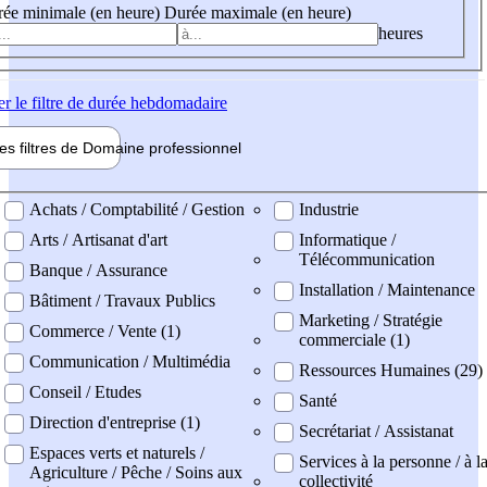
ée minimale (en heure)
Durée maximale (en heure)
heures
er
le filtre de durée hebdomadaire
les filtres de
Domaine pro
fessionnel
ne professionel
Achats / Comptabilité / Gestion
Industrie
Arts / Artisanat d'art
Informatique /
Télécommunication
Banque / Assurance
Installation / Maintenance
Bâtiment / Travaux Publics
Marketing / Stratégie
Commerce / Vente (1)
commerciale (1)
Communication / Multimédia
Ressources Humaines (29)
Conseil / Etudes
Santé
Direction d'entreprise (1)
Secrétariat / Assistanat
Espaces verts et naturels /
Services à la personne / à l
Agriculture / Pêche / Soins aux
collectivité