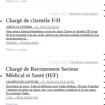
Publié il y a 7 jours
Ajouter cette offre à ma sélection
Intérim
Temps plein
Chargé de clientèle F/H
ADEQUAT INTERIM -
26 - MONTÉLIMAR
Votre agence Adéquat Montélimar recrute des futurs Chargé de clientèle F/H Acteur
clé de la proximité et du lien social, intégrer une entreprise engagée et bénéficier d'un
environnement où...
Intérim - Temps plein
Publié il y a 4 jours
Ajouter cette offre à ma sélection
CDI
Non renseigné
Chargé de Recrutement Secteur
Médical et Santé (H/F)
CHAMPAGNE SANTE RH -
26 - ROMANS-SUR-ISÈRE
Description du poste : Faites la Différence avec Vitalis Médical : Devenez Franchisé
! Imaginez un métier où chaque jour, vous contribuez à améliorer la vie des autres.
En rejoignant Vitalis...
CDI - Non renseigné
Publié hier