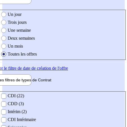
e création de l'offre
Un jour
Trois jours
Une semaine
Deux semaines
Un mois
Toutes les offres
er
le filtre de date de création de l'offre
les filtres de types de
Contrat
de contrat
CDI (22)
CDD (3)
Intérim (2)
CDI Intérimaire