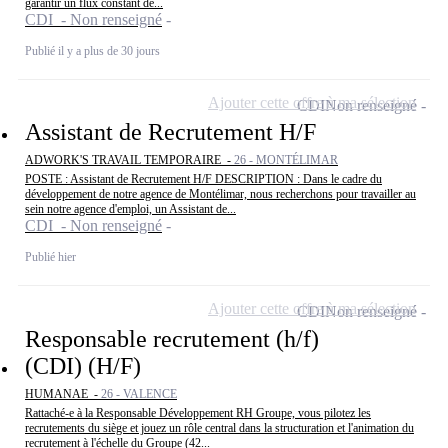
garantir un flux constant de...
CDI - Non renseigné
Publié il y a plus de 30 jours
Ajouter cette offre à ma sélection
CDI
Non renseigné
Assistant de Recrutement H/F
ADWORK'S TRAVAIL TEMPORAIRE -
26 - MONTÉLIMAR
POSTE : Assistant de Recrutement H/F DESCRIPTION : Dans le cadre du
développement de notre agence de Montélimar, nous recherchons pour travailler au
sein notre agence d'emploi, un Assistant de...
CDI - Non renseigné
Publié hier
Ajouter cette offre à ma sélection
CDI
Non renseigné
Responsable recrutement (h/f)
(CDI) (H/F)
HUMANAE -
26 - VALENCE
Rattaché-e à la Responsable Développement RH Groupe, vous pilotez les
recrutements du siège et jouez un rôle central dans la structuration et l'animation du
recrutement à l'échelle du Groupe (42...