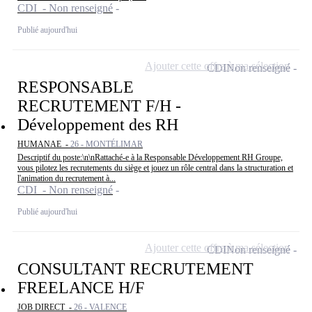
CDI - Non renseigné
Publié aujourd'hui
Ajouter cette offre à ma sélection
CDI
Non renseigné
RESPONSABLE
RECRUTEMENT F/H -
Développement des RH
HUMANAE -
26 - MONTÉLIMAR
Descriptif du poste:\n\nRattaché-e à la Responsable Développement RH Groupe,
vous pilotez les recrutements du siège et jouez un rôle central dans la structuration et
l'animation du recrutement à...
CDI - Non renseigné
Publié aujourd'hui
Ajouter cette offre à ma sélection
CDI
Non renseigné
CONSULTANT RECRUTEMENT
FREELANCE H/F
JOB DIRECT -
26 - VALENCE