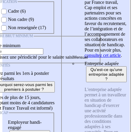
IFICATION
par France travail,
Cap emploi et ses
Cadre (6)
partenaires pour ses
actions concrètes en
Non cadre (9)
faveur du recrutement,
Non renseignée (17)
de l’intégration et de
l’accompagnement de
IRE BRUT MINIMUM
ses collaborateurs en
situation de handicap.
re minimum
Pour en savoir plus,
consultez cet article
.
ssez une périodicité pour le salaire saisi
Entreprise adaptée
NITÉS
Qu'est-ce qu'une
z parmi les 1ers à postuler
entreprise adaptée
résultats
?
urquoi serez-vous parmi les
L'entreprise adaptée
premiers à postuler ?
permet à un travailleur
es de plus de 15 jours,
en situation de
tant moins de 4 candidatures
handicap d'exercer
t France Travail est informé)
une activité
ICAP
professionnelle dans
des conditions
Employeur handi-
adaptées à ses
engagé
capacités. Pour en