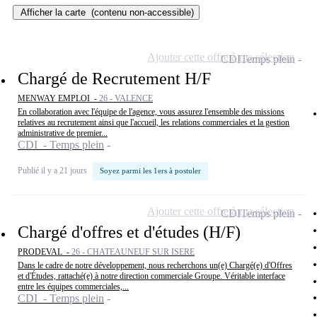
Afficher la carte
(contenu non-accessible)
Ajouter cette offre à ma sélection
CDI
Temps plein
Chargé de Recrutement H/F
MENWAY EMPLOI -
26 - VALENCE
En collaboration avec l'équipe de l'agence, vous assurez l'ensemble des missions
relatives au recrutement ainsi que l'accueil, les relations commerciales et la gestion
administrative de premier...
CDI - Temps plein
Publié il y a 21 jours
Soyez parmi les 1ers à postuler
Ajouter cette offre à ma sélection
CDI
Temps plein
Chargé d'offres et d'études (H/F)
PRODEVAL -
26 - CHATEAUNEUF SUR ISERE
Dans le cadre de notre développement, nous recherchons un(e) Chargé(e) d'Offres
et d'Études, rattaché(e) à notre direction commerciale Groupe. Véritable interface
entre les équipes commerciales,...
CDI - Temps plein