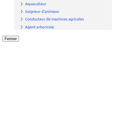
Fermer
Fermer
le détail de l'offre
/
Offre
sur
Offre précéden