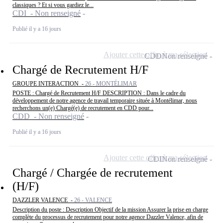
classiques ? Et si vous gardiez le...
CDI - Non renseigné
Publié il y a 16 jours
Ajouter cette offre à ma sélection
CDD
Non renseigné
Chargé de Recrutement H/F
GROUPE INTERACTION -
26 - MONTÉLIMAR
POSTE : Chargé de Recrutement H/F DESCRIPTION : Dans le cadre du
développement de notre agence de travail temporaire située à Montélimar, nous
recherchons un(e) Chargé(e) de recrutement en CDD pour...
CDD - Non renseigné
Publié il y a 16 jours
Ajouter cette offre à ma sélection
CDI
Non renseigné
Chargé / Chargée de recrutement
(H/F)
DAZZLER VALENCE -
26 - VALENCE
Description du poste : Description Objectif de la mission Assurer la prise en charge
complète du processus de recrutement pour notre agence Dazzler Valence, afin de