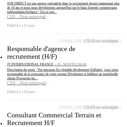
JOB DIRECT est une agence spécialisée dans le recrutement depuis maintenant plus
de 10 ans et nous nous développons aujourd'hui par le biais d'agents commerciaux
indépendants/freelance ! Est-ce que...
CDI - Non renseigné
Publié il y a 11 jours
Ajouter cette offre à ma sélection
CDI
Non renseigné
Responsable d'agence de
recrutement (H/F)
JT INTERNATIONAL FRANCE -
26 - MONTÉLIMAR
Description du poste : Vos missions En véritable développeur d'affaires, vous serez
responsable de la croissance de votre secteur Développer et fidéliser un portefeuille
clients Prospecter les...
CDI - Non renseigné
Publié il y a 29 jours
Ajouter cette offre à ma sélection
CDI
Non renseigné
Consultant Commercial Terrain et
Recrutement H/F