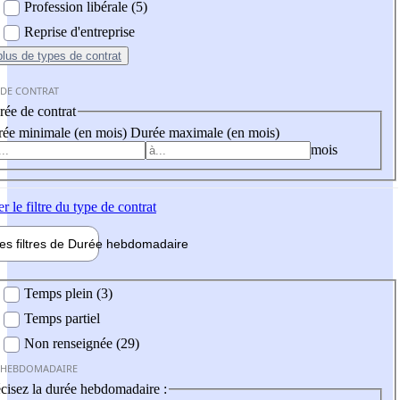
Profession libérale (5)
Reprise d'entreprise
plus
de types de contrat
 DE CONTRAT
ée de contrat
ée minimale (en mois)
Durée maximale (en mois)
mois
er
le filtre du type de contrat
les filtres de
Durée hebdo
madaire
 hebdomadaire
Temps plein (3)
Temps partiel
Non renseignée (29)
 HEBDOMADAIRE
cisez la durée hebdomadaire :