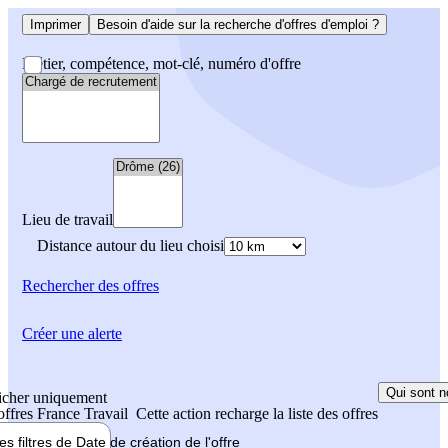
Imprimer
Besoin d'aide sur la recherche d'offres d'emploi ?
Métier, compétence, mot-clé, numéro d'offre
Lieu de travail
Distance autour du lieu choisi
Rechercher
des offres
Créer une alerte
Qui sont n
icher uniquement
 offres France Travail
Cette action recharge la liste des offres
les filtres de
Date de création
de l'offre