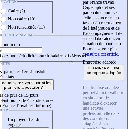
IFICATION
par France travail,
Cap emploi et ses
Cadre (2)
partenaires pour ses
actions concrètes en
Non cadre (10)
faveur du recrutement,
Non renseignée (11)
de l’intégration et de
l’accompagnement de
IRE BRUT MINIMUM
ses collaborateurs en
situation de handicap.
re minimum
Pour en savoir plus,
consultez cet article
.
ssez une périodicité pour le salaire saisi
Entreprise adaptée
NITÉS
Qu'est-ce qu'une
z parmi les 1ers à postuler
entreprise adaptée
résultats
?
urquoi serez-vous parmi les
L'entreprise adaptée
premiers à postuler ?
permet à un travailleur
es de plus de 15 jours,
en situation de
tant moins de 4 candidatures
handicap d'exercer
t France Travail est informé)
une activité
ICAP
professionnelle dans
des conditions
Employeur handi-
adaptées à ses
engagé
capacités. Pour en