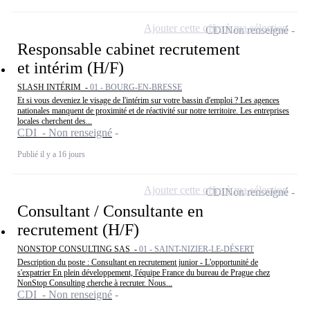
Ajouter cette offre à ma sélection
CDI
Non renseigné
Responsable cabinet recrutement
et intérim (H/F)
SLASH INTÉRIM -
01 - BOURG-EN-BRESSE
Et si vous deveniez le visage de l'intérim sur votre bassin d'emploi ? Les agences
nationales manquent de proximité et de réactivité sur notre territoire. Les entreprises
locales cherchent des...
CDI - Non renseigné
Publié il y a 16 jours
Ajouter cette offre à ma sélection
CDI
Non renseigné
Consultant / Consultante en
recrutement (H/F)
NONSTOP CONSULTING SAS -
01 - SAINT-NIZIER-LE-DÉSERT
Description du poste : Consultant en recrutement junior - L'opportunité de
s'expatrier En plein développement, l'équipe France du bureau de Prague chez
NonStop Consulting cherche à recruter. Nous...
CDI - Non renseigné