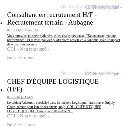
Ajouter cette offre à ma sélection
CDI
Non renseigné
Consultant en recrutement H/F -
Recrutement terrain - Aubagne
01 - SAINT-MARCEL
Vous aimez les journées rythmées. et les challenges terrain ?Recrutement, volume,
performance.? Et si vous pouviez piloter votre activité en autonomie, avec un impact
direct sur vos revenus...
CDI - Non renseigné
Publié il y a 8 jours
Ajouter cette offre à ma sélection
CDI
Non renseigné
CHEF D'ÉQUIPE LOGISTIQUE
(H/F)
01 - PONT-D'AIN
Le cabinet Adsearch, spécialisé dans les métiers Logistique, Transport et Supply
Chain, recrute pour l'un de ses clients, un(e) CDI - CHEF D'ÉQUIPE
LOGISTIQUE (H/F) Basé(e) à PONT-D'AIN...
CDI - Non renseigné
Publié il y a 10 jours