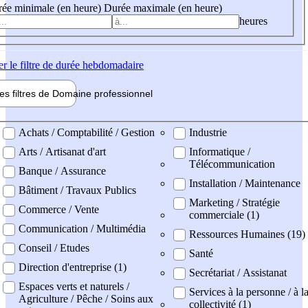
ée minimale (en heure)
Durée maximale (en heure)
heures
er
le filtre de durée hebdomadaire
les filtres de
Domaine pro
fessionnel
ne professionel
Achats / Comptabilité / Gestion
Industrie
Arts / Artisanat d'art
Informatique /
Télécommunication
Banque / Assurance
Installation / Maintenance
Bâtiment / Travaux Publics
Marketing / Stratégie
Commerce / Vente
commerciale (1)
Communication / Multimédia
Ressources Humaines (19)
Conseil / Etudes
Santé
Direction d'entreprise (1)
Secrétariat / Assistanat
Espaces verts et naturels /
Services à la personne / à l
Agriculture / Pêche / Soins aux
collectivité (1)