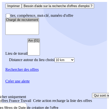
Imprimer
Besoin d'aide sur la recherche d'offres d'emploi ?
Métier, compétence, mot-clé, numéro d'offre
Lieu de travail
Distance autour du lieu choisi
Rechercher
des offres
Créer une alerte
Qui sont n
icher uniquement
 offres France Travail
Cette action recharge la liste des offres
les filtres de
Date de création
de l'offre