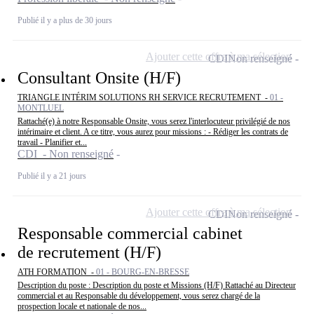
Publié il y a plus de 30 jours
Ajouter cette offre à ma sélection
CDI
Non renseigné
Consultant Onsite (H/F)
TRIANGLE INTÉRIM SOLUTIONS RH SERVICE RECRUTEMENT -
01 -
MONTLUEL
Rattaché(e) à notre Responsable Onsite, vous serez l'interlocuteur privilégié de nos
intérimaire et client. A ce titre, vous aurez pour missions : - Rédiger les contrats de
travail - Planifier et...
CDI - Non renseigné
Publié il y a 21 jours
Ajouter cette offre à ma sélection
CDI
Non renseigné
Responsable commercial cabinet
de recrutement (H/F)
ATH FORMATION -
01 - BOURG-EN-BRESSE
Description du poste : Description du poste et Missions (H/F) Rattaché au Directeur
commercial et au Responsable du développement, vous serez chargé de la
prospection locale et nationale de nos...