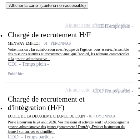
Afficher la carte
(contenu non-accessible)
Ajouter cette offre à ma sélection
CDI
Temps plein
Chargé de recrutement H/F
MENWAY EMPLOI -
01 - PÉRONNAS
Votre mission : En collaboration avec l'équipe de l'agence, vous assurez l'ensemble
des missions relatives au recrutement ainsi que l'accueil, les relations commerciales
et la gestion administrative...
CDI - Temps plein
Publié hier
Ajouter cette offre à ma sélection
CDD
Temps partiel
Chargé de recrutement et
d'intégration (H/F)
ECOLE DE LA DEUXIEME CHANCE DE L'AIN -
01 - OYONNAX
Poste à pourvoir le 24 août 2026. Vos missions et activités sont : -Accompagner la
gestion administrative des jeunes (notamment à l'entrée) -Evaluer la situation du
jeune à son arrivée et identifier...
CDD - Temps partiel