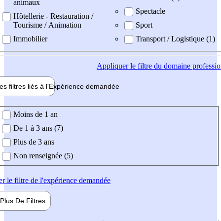
animaux
Spectacle
Hôtellerie - Restauration /
Tourisme / Animation
Sport
Immobilier
Transport / Logistique (1)
Appliquer
le filtre du domaine professi
es filtres liés à l'
Expérience
demandée
ience demandée
Moins de 1 an
De 1 à 3 ans (7)
Plus de 3 ans
Non renseignée (5)
er
le filtre de l'expérience demandée
Plus De
Filtres