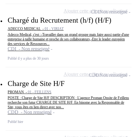
Ajouter cette offre à ma sélection
CDI
Non renseigné
Chargé du Recrutement (h/f) (H/F)
ADECCO MEDICAL -
01 - VIRIAT
Adecco Medical, c'est :-Travailler dans un grand groupe mais faire aussi partie d'une
entreprise à taille humaine et proche de ses collaborateurs,-Etre le leader européen
des services de Ressources...
CDI - Non renseigné
Publié il y a plus de 30 jours
Ajouter cette offre à ma sélection
CDD
Non renseigné
Charge de Site H/F
PROMAN -
01 - FEILLENS
POSTE : Charge de Site H/F DESCRIPTION : L'agence Proman Onsite de Feillens
recherche son futur CHARGE DE SITE H/F. En binome avec la Responsable de
Site, vous êtes en lien direct avec nos...
CDD - Non renseigné
Publié hier