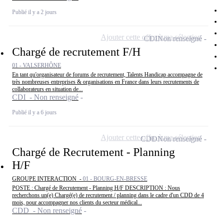
Publié il y a 2 jours
Ajouter cette offre à ma sélection
CDI
Non renseigné
Chargé de recrutement F/H
01 - VALSERHÔNE
En tant qu'organisateur de forums de recrutement, Talents Handicap accompagne de
très nombreuses entreprises & organisations en France dans leurs recrutements de
collaborateurs en situation de...
CDI - Non renseigné
Publié il y a 6 jours
Ajouter cette offre à ma sélection
CDD
Non renseigné
Chargé de Recrutement - Planning
H/F
GROUPE INTERACTION -
01 - BOURG-EN-BRESSE
POSTE : Chargé de Recrutement - Planning H/F DESCRIPTION : Nous
recherchons un(e) Chargé(e) de recrutement / planning dans le cadre d'un CDD de 4
mois, pour accompagner nos clients du secteur médical...
CDD - Non renseigné