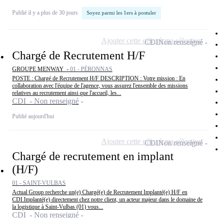
Publié il y a plus de 30 jours
Soyez parmi les 1ers à postuler
Ajouter cette offre à ma sélection
CDI
Non renseigné
Chargé de Recrutement H/F
GROUPE MENWAY -
01 - PÉRONNAS
POSTE : Chargé de Recrutement H/F DESCRIPTION : Votre mission : En
collaboration avec l'équipe de l'agence, vous assurez l'ensemble des missions
relatives au recrutement ainsi que l'accueil, les...
CDI - Non renseigné
Publié aujourd'hui
Ajouter cette offre à ma sélection
CDI
Non renseigné
Chargé de recrutement en implant
(H/F)
01 - SAINT-VULBAS
Actual Group recherche un(e) Chargé(e) de Recrutement Implanté(e) H/F en
CDI.Implanté(e) directement chez notre client, un acteur majeur dans le domaine de
la logistique à Saint-Vulbas (01) vous...
CDI - Non renseigné