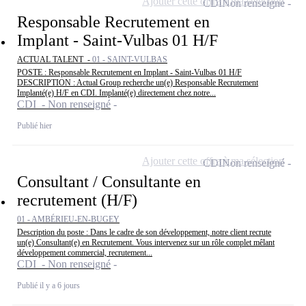
Ajouter cette offre à ma sélection
CDI
Non renseigné
Responsable Recrutement en
Implant - Saint-Vulbas 01 H/F
ACTUAL TALENT -
01 - SAINT-VULBAS
POSTE : Responsable Recrutement en Implant - Saint-Vulbas 01 H/F
DESCRIPTION : Actual Group recherche un(e) Responsable Recrutement
Implanté(e) H/F en CDI. Implanté(e) directement chez notre...
CDI - Non renseigné
Publié hier
Ajouter cette offre à ma sélection
CDI
Non renseigné
Consultant / Consultante en
recrutement (H/F)
01 - AMBÉRIEU-EN-BUGEY
Description du poste : Dans le cadre de son développement, notre client recrute
un(e) Consultant(e) en Recrutement. Vous intervenez sur un rôle complet mêlant
développement commercial, recrutement...
CDI - Non renseigné
Publié il y a 6 jours