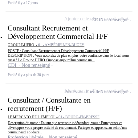
Publié il y a 17 jours
Ajouter cette offre à ma sélection
CDI
Non renseigné
Consultant Recrutement et
Développement Commercial H/F
GROUPE-HERO -
01 - AMBÉRIEU-EN-BUGEY
POSTE : Consultant Recrutement et Développement Commercial H/F
DESCRIPTION : Vous accordez de plus en plus votre confiance dans le local, nous
aussi ! Le Groupe HERO s'impose aujourd'hui comme un...
CDI - Non renseigné
Publié il y a plus de 30 jours
Ajouter cette offre à ma sélection
Profession libérale
Non renseigné
Consultant / Consultante en
recrutement (H/F)
LE MERCATO DE L EMPLOI -
01 - BOURG-EN-BRESSE
Description du poste : En tant que recruteur indépendant, vous : Entreprenez et
développez votre propre activité de recrutement. Partagez et apprenez au sein d'une
communauté solidaire...
Profession libérale - Non renseigné