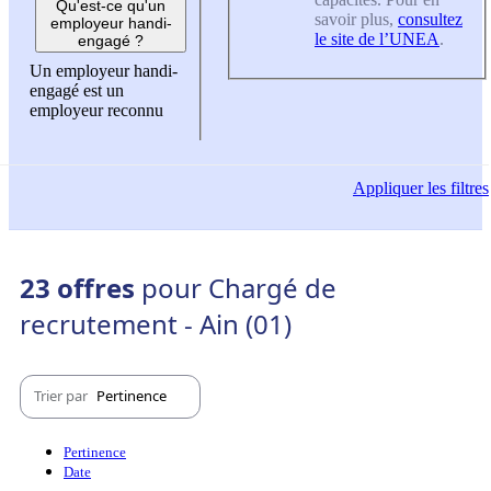
Qu'est-ce qu'un
savoir plus,
consultez
employeur handi-
le site de l’UNEA
.
engagé ?
Un employeur handi-
engagé est un
employeur reconnu
Appliquer
les filtres
23 offres
pour Chargé de
recrutement - Ain (01)
Trier par
Pertinence
Pertinence
Date