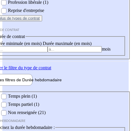
Profession libérale (1)
Reprise d'entreprise
plus
de types de contrat
 DE CONTRAT
ée de contrat
ée minimale (en mois)
Durée maximale (en mois)
mois
er
le filtre du type de contrat
les filtres de
Durée hebdo
madaire
 hebdomadaire
Temps plein (1)
Temps partiel (1)
Non renseignée (21)
 HEBDOMADAIRE
cisez la durée hebdomadaire :