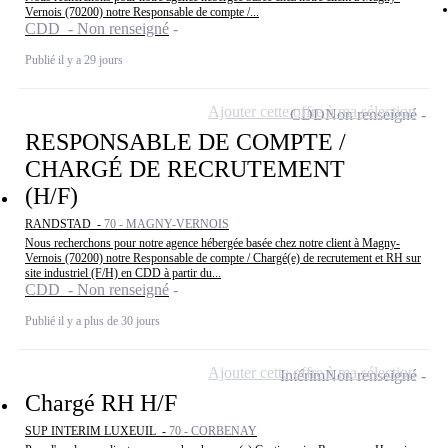
Vernois (70200) notre Responsable de compte /...
CDD - Non renseigné
Publié il y a 29 jours
Ajouter cette offre à ma sélection
CDD
Non renseigné
RESPONSABLE DE COMPTE /
CHARGÉ DE RECRUTEMENT
(H/F)
RANDSTAD -
70 - MAGNY-VERNOIS
Nous recherchons pour notre agence hébergée basée chez notre client à Magny-
Vernois (70200) notre Responsable de compte / Chargé(e) de recrutement et RH sur
site industriel (F/H) en CDD à partir du...
CDD - Non renseigné
Publié il y a plus de 30 jours
Ajouter cette offre à ma sélection
Intérim
Non renseigné
Chargé RH H/F
SUP INTERIM LUXEUIL -
70 - CORBENAY