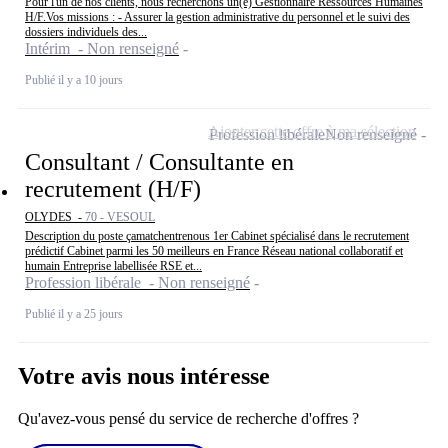
Pour l'un de nos clients, nous recherchons un(e) Gestionnaire Ressources Humaines
H/F.Vos missions : - Assurer la gestion administrative du personnel et le suivi des
dossiers individuels des...
Intérim - Non renseigné
Publié il y a 10 jours
Ajouter cette offre à ma sélection
Profession libérale
Non renseigné
Consultant / Consultante en
recrutement (H/F)
OLYDES -
70 - VESOUL
Description du poste çamatchentrenous 1er Cabinet spécialisé dans le recrutement
prédictif Cabinet parmi les 50 meilleurs en France Réseau national collaboratif et
humain Entreprise labellisée RSE et...
Profession libérale - Non renseigné
Publié il y a 25 jours
Votre avis nous intéresse
Qu'avez-vous pensé du service de recherche d'offres ?