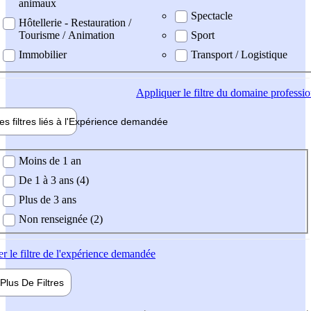
animaux
Spectacle
Hôtellerie - Restauration /
Tourisme / Animation
Sport
Immobilier
Transport / Logistique
Appliquer
le filtre du domaine professi
es filtres liés à l'
Expérience
demandée
ience demandée
Moins de 1 an
De 1 à 3 ans (4)
Plus de 3 ans
Non renseignée (2)
er
le filtre de l'expérience demandée
Plus De
Filtres