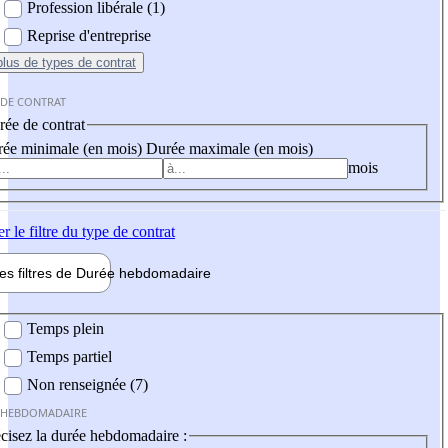
Profession libérale (1)
Reprise d'entreprise
plus
de types de contrat
 DE CONTRAT
ée de contrat
ée minimale (en mois)
Durée maximale (en mois)
mois
er
le filtre du type de contrat
les filtres de
Durée hebdo
madaire
 hebdomadaire
Temps plein
Temps partiel
Non renseignée (7)
 HEBDOMADAIRE
cisez la durée hebdomadaire :