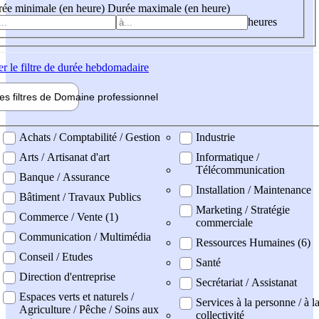
ée minimale (en heure)
Durée maximale (en heure)
heures
er
le filtre de durée hebdomadaire
les filtres de
Domaine pro
fessionnel
ne professionel
Achats / Comptabilité / Gestion
Industrie
Arts / Artisanat d'art
Informatique /
Télécommunication
Banque / Assurance
Installation / Maintenance
Bâtiment / Travaux Publics
Marketing / Stratégie
Commerce / Vente (1)
commerciale
Communication / Multimédia
Ressources Humaines (6)
Conseil / Etudes
Santé
Direction d'entreprise
Secrétariat / Assistanat
Espaces verts et naturels /
Services à la personne / à l
Agriculture / Pêche / Soins aux
collectivité