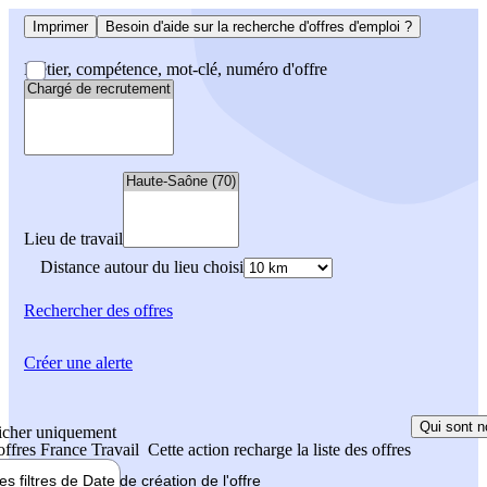
Imprimer
Besoin d'aide sur la recherche d'offres d'emploi ?
Métier, compétence, mot-clé, numéro d'offre
Lieu de travail
Distance autour du lieu choisi
Rechercher
des offres
Créer une alerte
Qui sont n
icher uniquement
 offres France Travail
Cette action recharge la liste des offres
les filtres de
Date de création
de l'offre