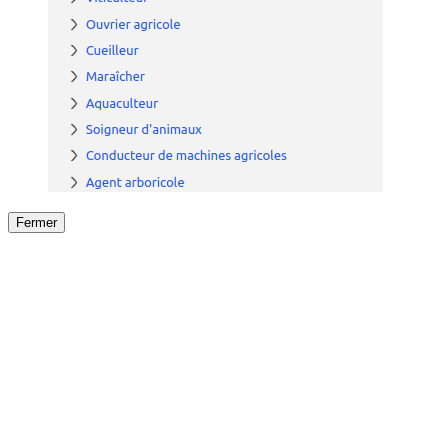
Fermer
Fermer
le détail de l'offre
/
Offre
sur
Offre précéden