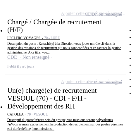
Ajouter cette offre à ma sélection
CDD
Non renseigné
Chargé / Chargée de recrutement
(H/F)
LECLERC VOYAGES -
70 - LURE
Description du poste : Rattaché(e) à la Direction vous jouez un rôle clé dans la
gestion des missions de recrutement qui nous sont confiées et en assurez la gestion
administrative. A ce titre, vos...
CDD - Non renseigné
Publié il y a 6 jours
Ajouter cette offre à ma sélection
CDI
Non renseigné
Un(e) chargé(e) de recrutement -
VESOUL (70) - CDI - F/H -
Développement des RH
CAPOLEA -
70 - VESOUL
Descriptif du poste:\n\nAu sein du groupe, vos missions seront polyvalentes
:\nVous assurez exclusivement la production de recrutement sur des postes pérennes
et à durée définie, hors missions...