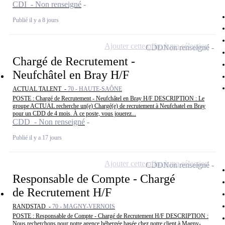
CDI - Non renseigné
Publié il y a 8 jours
Ajouter cette offre à ma sélection
CDD
Non renseigné
Chargé de Recrutement -
Neufchâtel en Bray H/F
ACTUAL TALENT -
70 - HAUTE-SAÔNE
POSTE : Chargé de Recrutement - Neufchâtel en Bray H/F DESCRIPTION : Le
groupe ACTUAL recherche un(e) Chargé(e) de recrutement à Neufchatel en Bray
pour un CDD de 4 mois. À ce poste, vous jouerez...
CDD - Non renseigné
Publié il y a 17 jours
Ajouter cette offre à ma sélection
CDD
Non renseigné
Responsable de Compte - Chargé
de Recrutement H/F
RANDSTAD -
70 - MAGNY-VERNOIS
POSTE : Responsable de Compte - Chargé de Recrutement H/F DESCRIPTION :
Nous recherchons pour notre agence hébergée basée chez notre client à Magny-