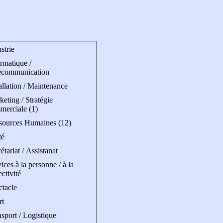
strie
rmatique /
écommunication
allation / Maintenance
eting / Stratégie
merciale (1)
sources Humaines (12)
té
étariat / Assistanat
ices à la personne / à la
ectivité
ctacle
rt
sport / Logistique