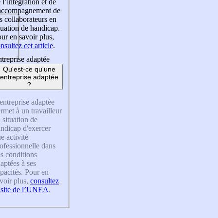
 l’intégration et de
’accompagnement de
s collaborateurs en
tuation de handicap.
ur en savoir plus,
nsultez cet article
.
treprise adaptée
Qu'est-ce qu'une
entreprise adaptée
?
entreprise adaptée
rmet à un travailleur
 situation de
ndicap d'exercer
e activité
ofessionnelle dans
s conditions
aptées à ses
pacités. Pour en
voir plus,
consultez
 site de l’UNEA
.