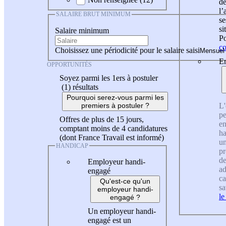
de
l
SALAIRE BRUT MINIMUM
se
si
Salaire minimum
Po
co
Choisissez une périodicité pour le salaire saisi
En
OPPORTUNITÉS
Soyez parmi les 1ers à postuler
(1)
résultats
Pourquoi serez-vous parmi les
L'
premiers à postuler ?
pe
Offres de plus de 15 jours,
en
comptant moins de 4 candidatures
ha
(dont France Travail est informé)
un
HANDICAP
pr
de
Employeur handi-
ad
engagé
ca
Qu'est-ce qu'un
sa
employeur handi-
le
engagé ?
Un employeur handi-
engagé est un