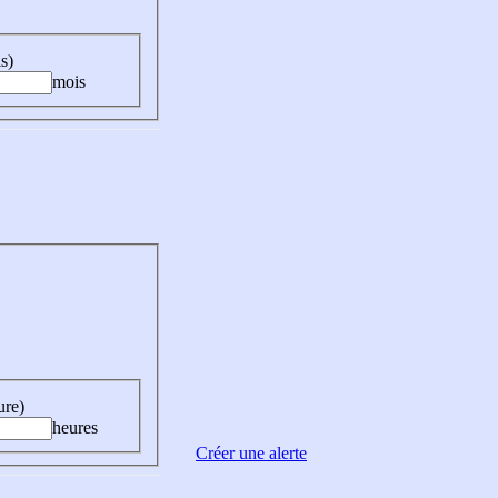
s)
mois
ure)
heures
Créer une alerte