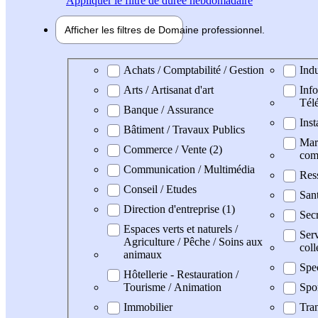
Appliquer
le filtre de durée hebdomadaire
Afficher les filtres de
Domaine pro
fessionnel
Domaine professionel
Achats / Comptabilité / Gestion
Indu
Arts / Artisanat d'art
Info
Tél
Banque / Assurance
Inst
Bâtiment / Travaux Publics
Mark
Commerce / Vente (2)
com
Communication / Multimédia
Res
Conseil / Etudes
San
Direction d'entreprise (1)
Secr
Espaces verts et naturels /
Serv
Agriculture / Pêche / Soins aux
coll
animaux
Spe
Hôtellerie - Restauration /
Tourisme / Animation
Spo
Immobilier
Tran