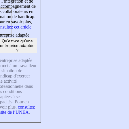
 l’intégration et de
’accompagnement de
s collaborateurs en
tuation de handicap.
ur en savoir plus,
nsultez cet article
.
treprise adaptée
Qu'est-ce qu'une
entreprise adaptée
?
entreprise adaptée
rmet à un travailleur
 situation de
ndicap d'exercer
e activité
ofessionnelle dans
s conditions
aptées à ses
pacités. Pour en
voir plus,
consultez
 site de l’UNEA
.