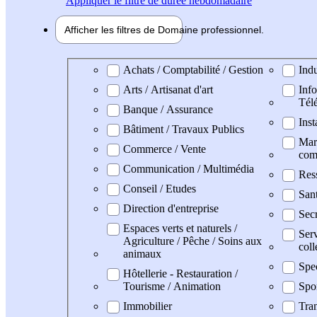
Appliquer
le filtre de durée hebdomadaire
Afficher les filtres de
Domaine pro
fessionnel
Domaine professionel
Achats / Comptabilité / Gestion
Indu
Arts / Artisanat d'art
Info
Tél
Banque / Assurance
Inst
Bâtiment / Travaux Publics
Mark
Commerce / Vente
com
Communication / Multimédia
Res
Conseil / Etudes
San
Direction d'entreprise
Secr
Espaces verts et naturels /
Serv
Agriculture / Pêche / Soins aux
coll
animaux
Spe
Hôtellerie - Restauration /
Tourisme / Animation
Spo
Immobilier
Tran