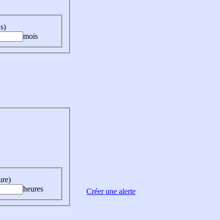
s)
mois
ure)
heures
Créer une alerte