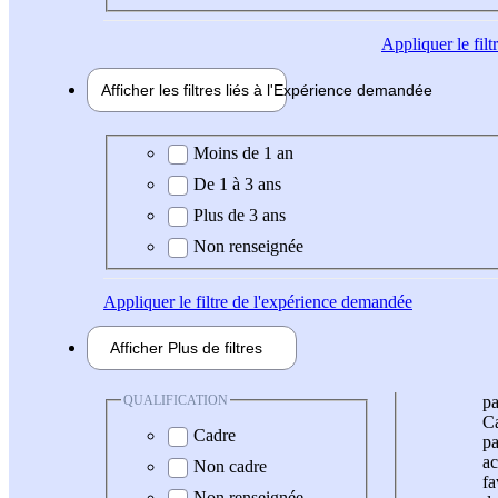
Appliquer
le fil
Afficher les filtres liés à l'
Expérience
demandée
Expérience demandée
Moins de 1 an
De 1 à 3 ans
Plus de 3 ans
Non renseignée
Appliquer
le filtre de l'expérience demandée
Afficher
Plus de
filtres
QUALIFICATION
pa
Ca
Cadre
pa
ac
Non cadre
fa
Non renseignée