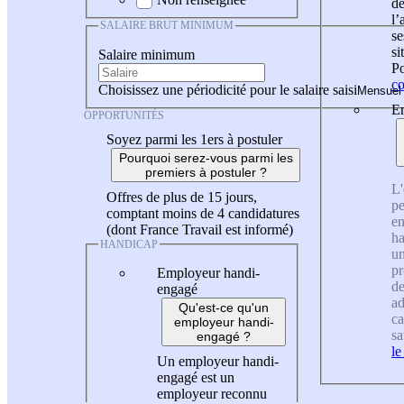
de
l
SALAIRE BRUT MINIMUM
se
si
Salaire minimum
Po
co
Choisissez une périodicité pour le salaire saisi
En
OPPORTUNITÉS
Soyez parmi les 1ers à postuler
Pourquoi serez-vous parmi les
premiers à postuler ?
L'
Offres de plus de 15 jours,
pe
comptant moins de 4 candidatures
en
(dont France Travail est informé)
ha
HANDICAP
un
pr
Employeur handi-
de
engagé
ad
Qu'est-ce qu'un
ca
employeur handi-
sa
engagé ?
le
Un employeur handi-
engagé est un
employeur reconnu