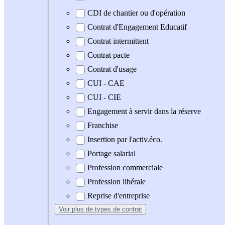
CDI de chantier ou d'opération
Contrat d'Engagement Educatif
Contrat intermittent
Contrat pacte
Contrat d'usage
CUI - CAE
CUI - CIE
Engagement à servir dans la réserve
Franchise
Insertion par l'activ.éco.
Portage salarial
Profession commerciale
Profession libérale
Reprise d'entreprise
Voir plus
de types de contrat