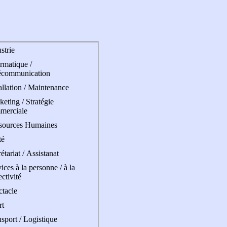
strie
rmatique /
écommunication
allation / Maintenance
eting / Stratégie
merciale
sources Humaines
té
étariat / Assistanat
ices à la personne / à la
ectivité
ctacle
rt
sport / Logistique