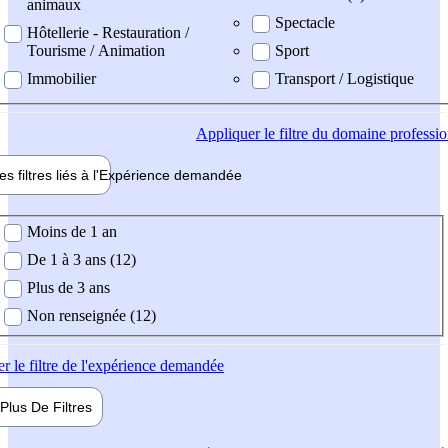
animaux
Spectacle
Hôtellerie - Restauration /
Tourisme / Animation
Sport
Immobilier
Transport / Logistique
Appliquer
le filtre du domaine professi
es filtres liés à l'
Expérience
demandée
ience demandée
Moins de 1 an
De 1 à 3 ans (12)
Plus de 3 ans
Non renseignée (12)
er
le filtre de l'expérience demandée
Plus De
Filtres