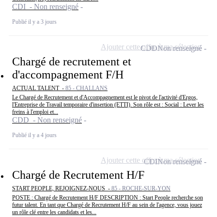
CDI - Non renseigné
Publié il y a 3 jours
Ajouter cette offre à ma sélection
CDD
Non renseigné
Chargé de recrutement et
d'accompagnement F/H
ACTUAL TALENT -
85 - CHALLANS
Le Chargé de Recrutement et d'Accompagnement est le pivot de l'activité d'Ergos,
l'Entreprise de Travail temporaire d'insertion (ETTI). Son rôle est : Social : Lever les
freins à l'emploi et...
CDD - Non renseigné
Publié il y a 4 jours
Ajouter cette offre à ma sélection
CDI
Non renseigné
Chargé de Recrutement H/F
START PEOPLE, REJOIGNEZ-NOUS -
85 - ROCHE-SUR-YON
POSTE : Chargé de Recrutement H/F DESCRIPTION : Start People recherche son
futur talent. En tant que Chargé de Recrutement H/F au sein de l'agence, vous jouez
un rôle clé entre les candidats et les...