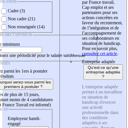
IFICATION
par France travail,
Cap emploi et ses
Cadre (3)
partenaires pour ses
actions concrètes en
Non cadre (21)
faveur du recrutement,
Non renseignée (14)
de l’intégration et de
l’accompagnement de
IRE BRUT MINIMUM
ses collaborateurs en
situation de handicap.
re minimum
Pour en savoir plus,
consultez cet article
.
ssez une périodicité pour le salaire saisi
Entreprise adaptée
NITÉS
Qu'est-ce qu'une
z parmi les 1ers à postuler
entreprise adaptée
résultats
?
urquoi serez-vous parmi les
L'entreprise adaptée
premiers à postuler ?
permet à un travailleur
es de plus de 15 jours,
en situation de
tant moins de 4 candidatures
handicap d'exercer
t France Travail est informé)
une activité
ICAP
professionnelle dans
des conditions
Employeur handi-
adaptées à ses
engagé
capacités. Pour en