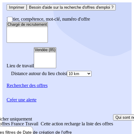
Imprimer
Besoin d'aide sur la recherche d'offres d'emploi ?
Métier, compétence, mot-clé, numéro d'offre
Lieu de travail
Distance autour du lieu choisi
Rechercher
des offres
Créer une alerte
Qui sont n
icher uniquement
 offres France Travail
Cette action recharge la liste des offres
les filtres de
Date de création
de l'offre