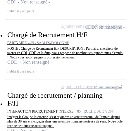
CDI - Non renseigné
Publié il y a 6 jours
Ajouter cette offre à ma sélection
CDD
Non renseigné
Chargé de Recrutement H/F
PARTNAIRE -
85 - SABLES-D'OLONNE
POSTE : Chargé de Recrutement H/F DESCRIPTION : Partnaire, chercheur de
talents en CDI, CDD et Intérim, vous propose de nombreuses opportunités d'emploi
! Nous vous accompagnons professionnellement...
CDD - Non renseigné
Publié il y a 9 jours
Ajouter cette offre à ma sélection
CDI
Non renseigné
Chargé de recrutement / planning
F/H
INTERACTION RECRUTEMENT INTERNE -
85 - ROCHE-SUR-YON
Intégrer le Groupe Interaction, c'est rejoindre un acteur reconnu de l'emploi depuis
plus de 30 ans et s'engager dans une aventure humaine porteuse de sens. Notre pôle
recrutement interne accompagne...
CDI - Non renseigné