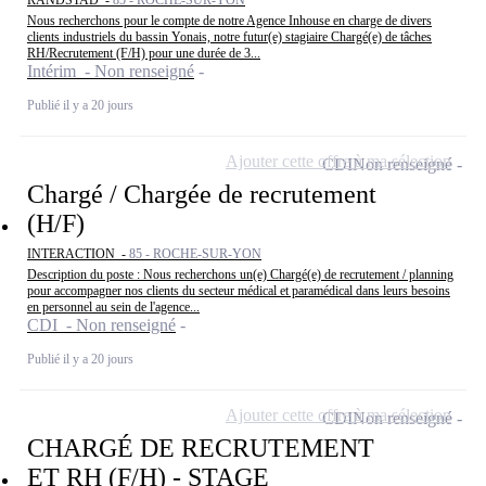
Nous recherchons pour le compte de notre Agence Inhouse en charge de divers
clients industriels du bassin Yonais, notre futur(e) stagiaire Chargé(e) de tâches
RH/Recrutement (F/H) pour une durée de 3...
Intérim - Non renseigné
Publié il y a 20 jours
Ajouter cette offre à ma sélection
CDI
Non renseigné
Chargé / Chargée de recrutement
(H/F)
INTERACTION -
85 - ROCHE-SUR-YON
Description du poste : Nous recherchons un(e) Chargé(e) de recrutement / planning
pour accompagner nos clients du secteur médical et paramédical dans leurs besoins
en personnel au sein de l'agence...
CDI - Non renseigné
Publié il y a 20 jours
Ajouter cette offre à ma sélection
CDI
Non renseigné
CHARGÉ DE RECRUTEMENT
ET RH (F/H) - STAGE