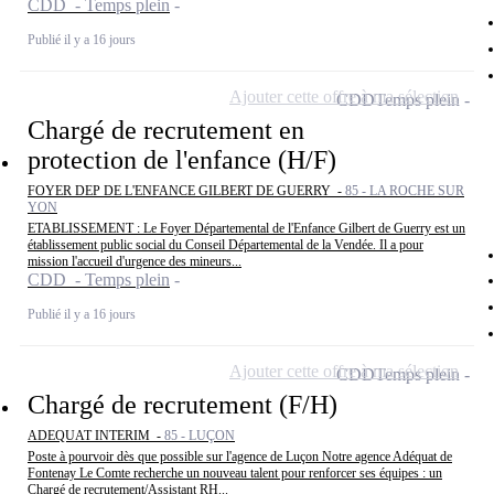
CDD - Temps plein
Publié il y a 16 jours
Ajouter cette offre à ma sélection
CDD
Temps plein
Chargé de recrutement en
protection de l'enfance (H/F)
FOYER DEP DE L'ENFANCE GILBERT DE GUERRY -
85 - LA ROCHE SUR
YON
ETABLISSEMENT : Le Foyer Départemental de l'Enfance Gilbert de Guerry est un
établissement public social du Conseil Départemental de la Vendée. Il a pour
mission l'accueil d'urgence des mineurs...
CDD - Temps plein
Publié il y a 16 jours
Ajouter cette offre à ma sélection
CDD
Temps plein
Chargé de recrutement (F/H)
ADEQUAT INTERIM -
85 - LUÇON
Poste à pourvoir dès que possible sur l'agence de Luçon Notre agence Adéquat de
Fontenay Le Comte recherche un nouveau talent pour renforcer ses équipes : un
Chargé de recrutement/Assistant RH...