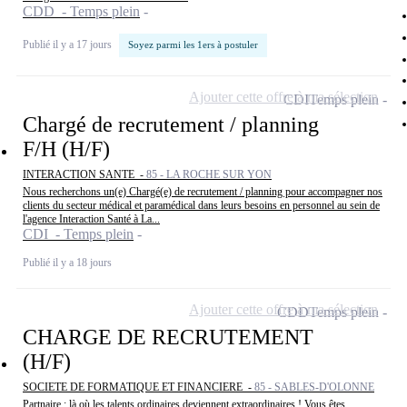
CDD - Temps plein
Publié il y a 17 jours
Soyez parmi les 1ers à postuler
Ajouter cette offre à ma sélection
CDI
Temps plein
Chargé de recrutement / planning
F/H (H/F)
INTERACTION SANTE -
85 - LA ROCHE SUR YON
Nous recherchons un(e) Chargé(e) de recrutement / planning pour accompagner nos
clients du secteur médical et paramédical dans leurs besoins en personnel au sein de
l'agence Interaction Santé à La...
CDI - Temps plein
Publié il y a 18 jours
Ajouter cette offre à ma sélection
CDD
Temps plein
CHARGE DE RECRUTEMENT
(H/F)
SOCIETE DE FORMATIQUE ET FINANCIERE -
85 - SABLES-D'OLONNE
Partnaire : là où les talents ordinaires deviennent extraordinaires ! Vous êtes