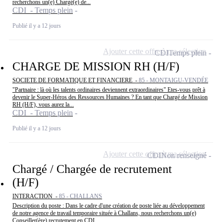
recherchons un(e) Chargé(e) de...
CDI - Temps plein
Publié il y a 12 jours
Ajouter cette offre à ma sélection
CDI
Temps plein
CHARGE DE MISSION RH (H/F)
SOCIETE DE FORMATIQUE ET FINANCIERE -
85 - MONTAIGU-VENDÉE
"Partnaire : là où les talents ordinaires deviennent extraordinaires" Etes-vous prêt à
devenir le Super-Héros des Ressources Humaines ? En tant que Chargé de Mission
RH (H/F), vous aurez la...
CDI - Temps plein
Publié il y a 12 jours
Ajouter cette offre à ma sélection
CDI
Non renseigné
Chargé / Chargée de recrutement
(H/F)
INTERACTION -
85 - CHALLANS
Description du poste : Dans le cadre d'une création de poste liée au développement
de notre agence de travail temporaire située à Challans, nous recherchons un(e)
Conseiller(ère) recrutement en CDI....