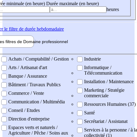
ée minimale (en heure)
Durée maximale (en heure)
heures
er
le filtre de durée hebdomadaire
les filtres de
Domaine pro
fessionnel
ne professionel
Achats / Comptabilité / Gestion
Industrie
Arts / Artisanat d'art
Informatique /
Télécommunication
Banque / Assurance
Installation / Maintenance
Bâtiment / Travaux Publics
Marketing / Stratégie
Commerce / Vente
commerciale
Communication / Multimédia
Ressources Humaines (37)
Conseil / Etudes
Santé
Direction d'entreprise
Secrétariat / Assistanat
Espaces verts et naturels /
Services à la personne / à l
Agriculture / Pêche / Soins aux
collectivité (1)