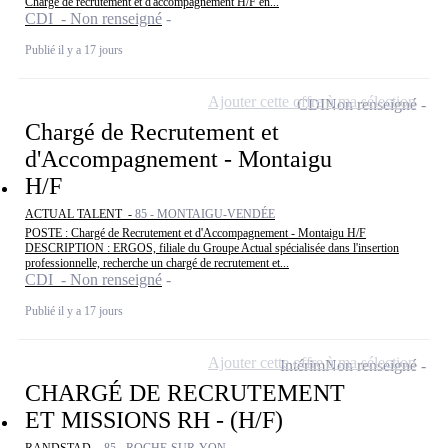
Chargé de recrutement et d'accompagnement H/F en...
CDI - Non renseigné
Publié il y a 17 jours
Ajouter cette offre à ma sélection
CDI
Non renseigné
Chargé de Recrutement et
d'Accompagnement - Montaigu
H/F
ACTUAL TALENT -
85 - MONTAIGU-VENDÉE
POSTE : Chargé de Recrutement et d'Accompagnement - Montaigu H/F
DESCRIPTION : ERGOS, filiale du Groupe Actual spécialisée dans l'insertion
professionnelle, recherche un chargé de recrutement et...
CDI - Non renseigné
Publié il y a 17 jours
Ajouter cette offre à ma sélection
Intérim
Non renseigné
CHARGÉ DE RECRUTEMENT
ET MISSIONS RH - (H/F)
RANDSTAD -
85 - ROCHE-SUR-YON