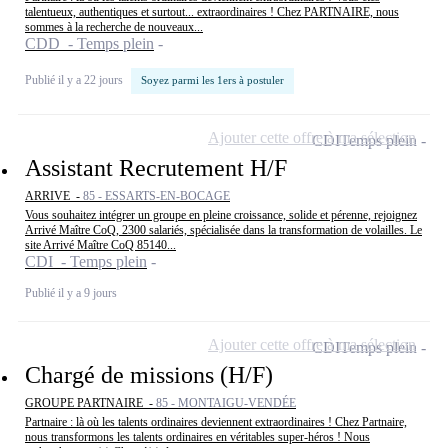
talentueux, authentiques et surtout... extraordinaires ! Chez PARTNAIRE, nous
sommes à la recherche de nouveaux...
CDD - Temps plein
Publié il y a 22 jours
Soyez parmi les 1ers à postuler
Ajouter cette offre à ma sélection
CDI
Temps plein
Assistant Recrutement H/F
ARRIVE -
85 - ESSARTS-EN-BOCAGE
Vous souhaitez intégrer un groupe en pleine croissance, solide et pérenne, rejoignez
Arrivé Maître CoQ, 2300 salariés, spécialisée dans la transformation de volailles. Le
site Arrivé Maître CoQ 85140...
CDI - Temps plein
Publié il y a 9 jours
Ajouter cette offre à ma sélection
CDI
Temps plein
Chargé de missions (H/F)
GROUPE PARTNAIRE -
85 - MONTAIGU-VENDÉE
Partnaire : là où les talents ordinaires deviennent extraordinaires ! Chez Partnaire,
nous transformons les talents ordinaires en véritables super-héros ! Nous