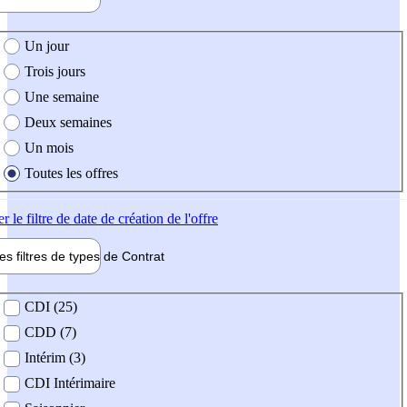
e création de l'offre
Un jour
Trois jours
Une semaine
Deux semaines
Un mois
Toutes les offres
er
le filtre de date de création de l'offre
les filtres de types de
Contrat
de contrat
CDI (25)
CDD (7)
Intérim (3)
CDI Intérimaire