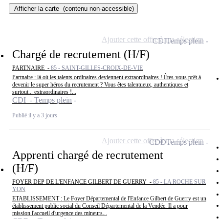
Afficher la carte
(contenu non-accessible)
Ajouter cette offre à ma sélection
CDI
Temps plein
Chargé de recrutement (H/F)
PARTNAIRE -
85 - SAINT-GILLES-CROIX-DE-VIE
Partnaire : là où les talents ordinaires deviennent extraordinaires ! Êtes-vous prêt à
devenir le super héros du recrutement ? Vous êtes talentueux, authentiques et
surtout... extraordinaires !...
CDI - Temps plein
Publié il y a 3 jours
Ajouter cette offre à ma sélection
CDD
Temps plein
Apprenti chargé de recrutement
(H/F)
FOYER DEP DE L'ENFANCE GILBERT DE GUERRY -
85 - LA ROCHE SUR
YON
ETABLISSEMENT : Le Foyer Départemental de l'Enfance Gilbert de Guerry est un
établissement public social du Conseil Départemental de la Vendée. Il a pour
mission l'accueil d'urgence des mineurs...