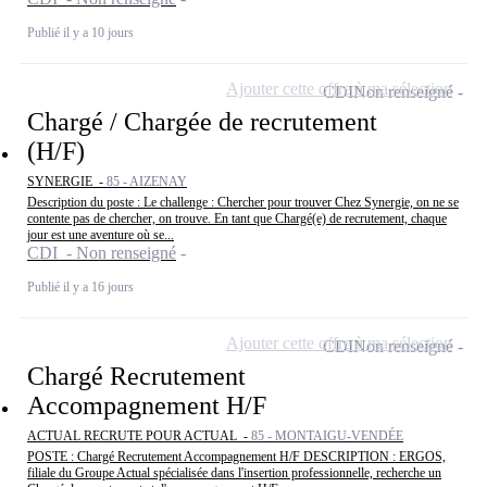
Publié il y a 10 jours
Ajouter cette offre à ma sélection
CDI
Non renseigné
Chargé / Chargée de recrutement
(H/F)
SYNERGIE -
85 - AIZENAY
Description du poste : Le challenge : Chercher pour trouver Chez Synergie, on ne se
contente pas de chercher, on trouve. En tant que Chargé(e) de recrutement, chaque
jour est une aventure où se...
CDI - Non renseigné
Publié il y a 16 jours
Ajouter cette offre à ma sélection
CDI
Non renseigné
Chargé Recrutement
Accompagnement H/F
ACTUAL RECRUTE POUR ACTUAL -
85 - MONTAIGU-VENDÉE
POSTE : Chargé Recrutement Accompagnement H/F DESCRIPTION : ERGOS,
filiale du Groupe Actual spécialisée dans l'insertion professionnelle, recherche un