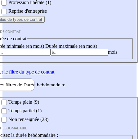
Profession libérale (1)
Reprise d'entreprise
plus
de types de contrat
 DE CONTRAT
ée de contrat
ée minimale (en mois)
Durée maximale (en mois)
mois
er
le filtre du type de contrat
les filtres de
Durée hebdo
madaire
 hebdomadaire
Temps plein (9)
Temps partiel (1)
Non renseignée (28)
 HEBDOMADAIRE
cisez la durée hebdomadaire :