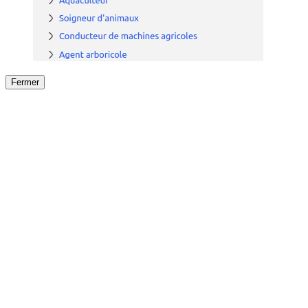
Fermer
Fermer
le détail de l'offre
/
Offre
sur
Offre précéden