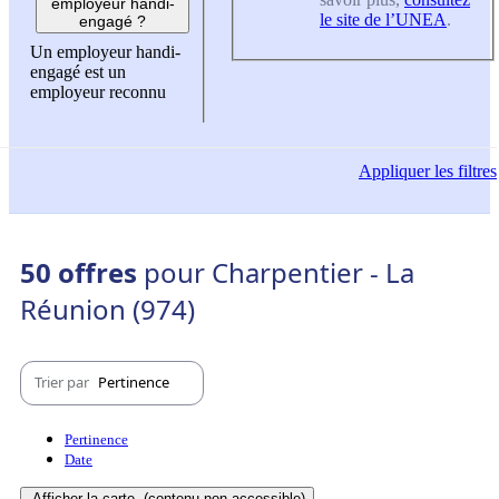
employeur handi-
le site de l’UNEA
.
engagé ?
Un employeur handi-
engagé est un
employeur reconnu
Appliquer
les filtres
50 offres
pour Charpentier - La
Réunion (974)
Trier par
Pertinence
Pertinence
Date
Afficher la carte
(contenu non-accessible)