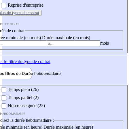
Reprise d'entreprise
plus
de types de contrat
 DE CONTRAT
ée de contrat
ée minimale (en mois)
Durée maximale (en mois)
mois
er
le filtre du type de contrat
les filtres de
Durée hebdo
madaire
 hebdomadaire
Temps plein (26)
Temps partiel (2)
Non renseignée (22)
 HEBDOMADAIRE
cisez la durée hebdomadaire :
ée minimale (en heure)
Durée maximale (en heure)