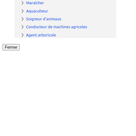
Fermer
Fermer
le détail de l'offre
/
Offre
sur
Offre précéden