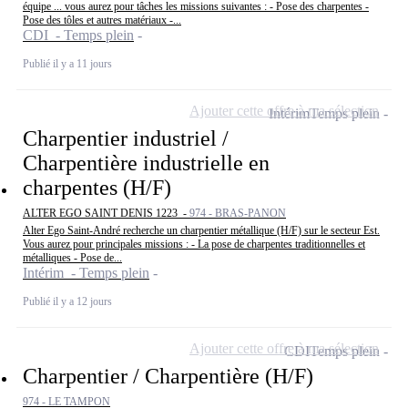
équipe ... vous aurez pour tâches les missions suivantes : - Pose des charpentes -
Pose des tôles et autres matériaux -...
CDI - Temps plein
Publié il y a 11 jours
Ajouter cette offre à ma sélection
Intérim
Temps plein
Charpentier industriel /
Charpentière industrielle en
charpentes (H/F)
ALTER EGO SAINT DENIS 1223 -
974 - BRAS-PANON
Alter Ego Saint-André recherche un charpentier métallique (H/F) sur le secteur Est.
Vous aurez pour principales missions : - La pose de charpentes traditionnelles et
métalliques - Pose de...
Intérim - Temps plein
Publié il y a 12 jours
Ajouter cette offre à ma sélection
CDI
Temps plein
Charpentier / Charpentière (H/F)
974 - LE TAMPON