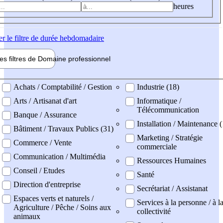
heures
er
le filtre de durée hebdomadaire
les filtres de
Domaine pro
fessionnel
ne professionel
Achats / Comptabilité / Gestion
Industrie (18)
Arts / Artisanat d'art
Informatique /
Télécommunication
Banque / Assurance
Installation / Maintenance (
Bâtiment / Travaux Publics (31)
Marketing / Stratégie
Commerce / Vente
commerciale
Communication / Multimédia
Ressources Humaines
Conseil / Etudes
Santé
Direction d'entreprise
Secrétariat / Assistanat
Espaces verts et naturels /
Services à la personne / à l
Agriculture / Pêche / Soins aux
collectivité
animaux