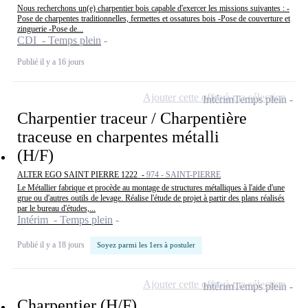
Nous recherchons un(e) charpentier bois capable d'exercer les missions suivantes : -
Pose de charpentes traditionnelles, fermettes et ossatures bois -Pose de couverture et
zinguerie -Pose de...
CDI - Temps plein
Publié il y a 16 jours
Ajouter cette offre à ma sélection
Intérim
Temps plein
Charpentier traceur / Charpentière
traceuse en charpentes métalli
(H/F)
ALTER EGO SAINT PIERRE 1222 -
974 - SAINT-PIERRE
Le Métallier fabrique et procède au montage de structures métalliques à l'aide d'une
grue ou d'autres outils de levage. Réalise l'étude de projet à partir des plans réalisés
par le bureau d'études,...
Intérim - Temps plein
Publié il y a 18 jours
Soyez parmi les 1ers à postuler
Ajouter cette offre à ma sélection
Intérim
Temps plein
Charpentier (H/F)