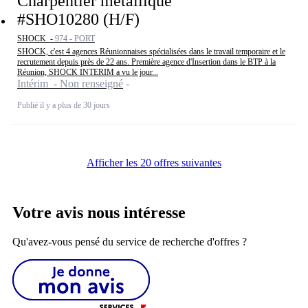
Charpentier métallique
#SHO10280 (H/F)
SHOCK -
974 - PORT
SHOCK, c'est 4 agences Réunionnaises spécialisées dans le travail temporaire et le
recrutement depuis près de 22 ans. Première agence d'Insertion dans le BTP à la
Réunion, SHOCK INTERIM a vu le jour...
Intérim - Non renseigné
Publié il y a plus de 30 jours
Afficher les 20 offres suivantes
Votre avis nous intéresse
Qu'avez-vous pensé du service de recherche d'offres ?