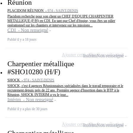
Réunion
PLACIDOM RÉUNION -
974 - SAINT-DENIS
Placidom recherche pour son client un CHEF D'EQUIPE CHARPENTIER
METALLIQUE (F/H) en CDI. En tant que Chef d'équipe, vous êtes un pilier
opérationnel sur les chantiers et intervenez sur les missions...
CDI - Non renseigné
Publié il y a 18 jours
Ajouter cette offre à ma sélection
Intérim
Non renseigné
Charpentier métallique
#SHO10280 (H/F)
SHOCK -
974 - SAINT-DENIS
SHOCK, c'est 4 agences Réunionnaises spécialisées dans le travail temporaire et le
recrutement depuis près de 22 ans. Première agence d'Insertion dans le BTP à la
Réunion, SHOCK INTERIM a vu le jour...
Intérim - Non renseigné
Publié il y a plus de 30 jours
Ajouter cette offre à ma sélection
Intérim
Non renseigné