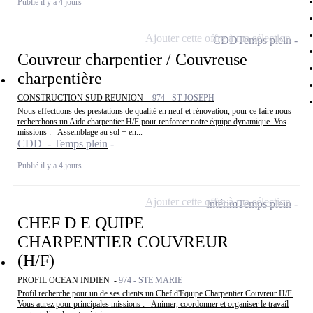
Publié il y a 4 jours
Ajouter cette offre à ma sélection
CDD
Temps plein
Couvreur charpentier / Couvreuse
charpentière
CONSTRUCTION SUD REUNION -
974 - ST JOSEPH
Nous effectuons des prestations de qualité en neuf et rénovation, pour ce faire nous
recherchons un Aide charpentier H/F pour renforcer notre équipe dynamique. Vos
missions : - Assemblage au sol + en...
CDD - Temps plein
Publié il y a 4 jours
Ajouter cette offre à ma sélection
Intérim
Temps plein
CHEF D E QUIPE
CHARPENTIER COUVREUR
(H/F)
PROFIL OCEAN INDIEN -
974 - STE MARIE
Profil recherche pour un de ses clients un Chef d'Equipe Charpentier Couvreur H/F.
Vous aurez pour principales missions : - Animer, coordonner et organiser le travail