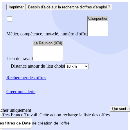
Imprimer
Besoin d'aide sur la recherche d'offres d'emploi ?
Métier, compétence, mot-clé, numéro d'offre
Lieu de travail
Distance autour du lieu choisi
Rechercher
des offres
Créer une alerte
Qui sont n
icher uniquement
 offres France Travail
Cette action recharge la liste des offres
les filtres de
Date de création
de l'offre