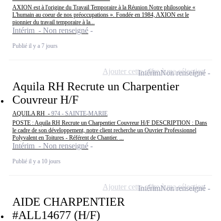
AXION est à l'origine du Travail Temporaire à la Réunion Notre philosophie «
L'humain au coeur de nos préoccupations ». Fondée en 1984, AXION est le
pionnier du travail temporaire à la...
Intérim - Non renseigné
Publié il y a 7 jours
Ajouter cette offre à ma sélection
Intérim
Non renseigné
Aquila RH Recrute un Charpentier
Couvreur H/F
AQUILA RH -
974 - SAINTE-MARIE
POSTE : Aquila RH Recrute un Charpentier Couvreur H/F DESCRIPTION : Dans
le cadre de son développement, notre client recherche un Ouvrier Professionnel
Polyvalent en Toitures - Référent de Chantier. ...
Intérim - Non renseigné
Publié il y a 10 jours
Ajouter cette offre à ma sélection
Intérim
Non renseigné
AIDE CHARPENTIER
#ALL14677 (H/F)