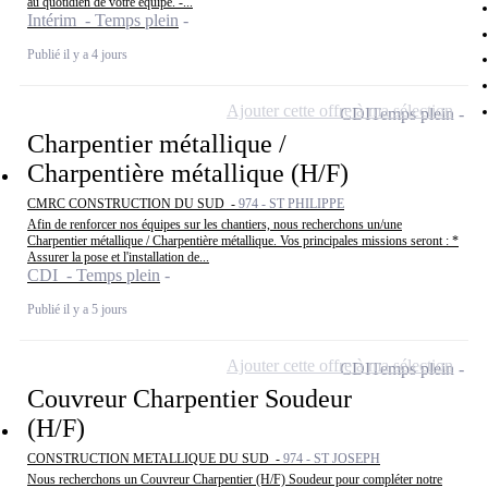
au quotidien de votre équipe. -...
Intérim - Temps plein
Publié il y a 4 jours
Ajouter cette offre à ma sélection
CDI
Temps plein
Charpentier métallique /
Charpentière métallique (H/F)
CMRC CONSTRUCTION DU SUD -
974 - ST PHILIPPE
Afin de renforcer nos équipes sur les chantiers, nous recherchons un/une
Charpentier métallique / Charpentière métallique. Vos principales missions seront : *
Assurer la pose et l'installation de...
CDI - Temps plein
Publié il y a 5 jours
Ajouter cette offre à ma sélection
CDI
Temps plein
Couvreur Charpentier Soudeur
(H/F)
CONSTRUCTION METALLIQUE DU SUD -
974 - ST JOSEPH
Nous recherchons un Couvreur Charpentier (H/F) Soudeur pour compléter notre