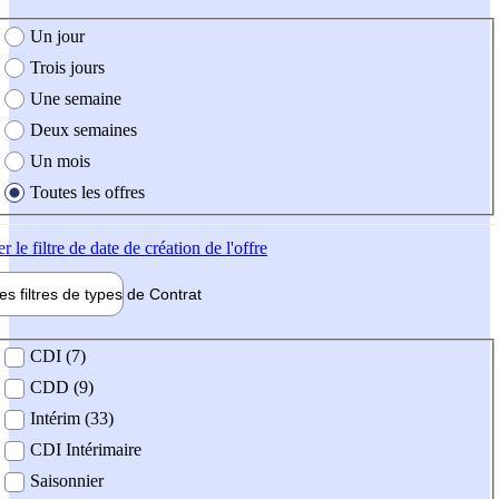
e création de l'offre
Un jour
Trois jours
Une semaine
Deux semaines
Un mois
Toutes les offres
er
le filtre de date de création de l'offre
les filtres de types de
Contrat
de contrat
CDI (7)
CDD (9)
Intérim (33)
CDI Intérimaire
Saisonnier