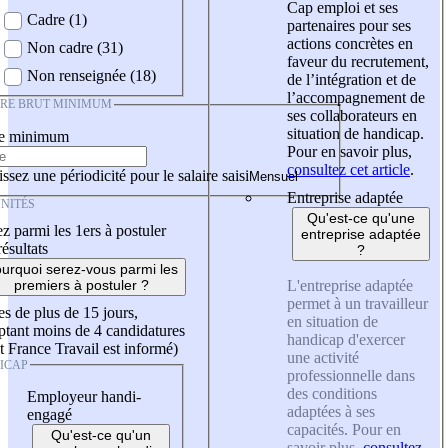
Cap emploi et ses
Cadre (1)
partenaires pour ses
actions concrètes en
Non cadre (31)
faveur du recrutement,
Non renseignée (18)
de l’intégration et de
l’accompagnement de
IRE BRUT MINIMUM
ses collaborateurs en
situation de handicap.
re minimum
Pour en savoir plus,
consultez cet article
.
ssez une périodicité pour le salaire saisi
Entreprise adaptée
NITÉS
Qu'est-ce qu'une
z parmi les 1ers à postuler
entreprise adaptée
résultats
?
urquoi serez-vous parmi les
L'entreprise adaptée
premiers à postuler ?
permet à un travailleur
es de plus de 15 jours,
en situation de
tant moins de 4 candidatures
handicap d'exercer
t France Travail est informé)
une activité
ICAP
professionnelle dans
des conditions
Employeur handi-
adaptées à ses
engagé
capacités. Pour en
Qu'est-ce qu'un
savoir plus,
consultez