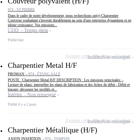
Couvreur polyvalent (H/F)
974 - ST PIERRE
Dans le cadre de notre développement, nous recherchons un(e) Charpentier
Couvreur souhaitant s'investir durablement au sein d'une entreprise dynamique et en
pleine croissance. Vos missions...
CDD - Temps plein
Publié hier
Ajouter cette offre à ma sélection
Intérim
Non renseigné
Charpentier Metal H/F
PROMAN -
974 - ÉTANG-SALÉ
POSTE : Charpentier Metal H/F DESCRIPTION : Les missions principales: -
Lecture de plans: interprêter les plans de fabrication et des fiches de débit - Débit et
traçage: découper les profilés et...
Intérim - Non renseigné
Publié il y a 2 jours
Ajouter cette offre à ma sélection
Intérim
Non renseigné
Charpentier Métallique (H/F)
AXION INSERTION -
974 - TAMPON