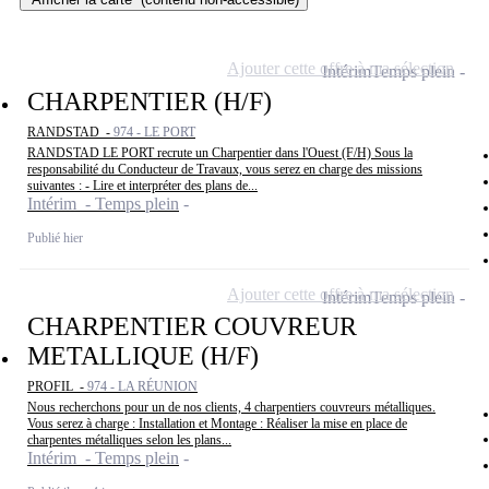
Ajouter cette offre à ma sélection
Intérim
Temps plein
CHARPENTIER (H/F)
RANDSTAD -
974 - LE PORT
RANDSTAD LE PORT recrute un Charpentier dans l'Ouest (F/H) Sous la
responsabilité du Conducteur de Travaux, vous serez en charge des missions
suivantes : - Lire et interpréter des plans de...
Intérim - Temps plein
Publié hier
Ajouter cette offre à ma sélection
Intérim
Temps plein
CHARPENTIER COUVREUR
METALLIQUE (H/F)
PROFIL -
974 - LA RÉUNION
Nous recherchons pour un de nos clients, 4 charpentiers couvreurs métalliques.
Vous serez à charge : Installation et Montage : Réaliser la mise en place de
charpentes métalliques selon les plans...
Intérim - Temps plein