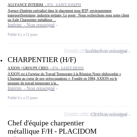
ALLYANCE INTERIM -
974 - SAINT-JOSEPH
Agence d'intérim spécialisé dans le placement pour BTP, environnement,
transport/logistique, industrie tertiaire. Le poste : Nous recherchons pour notre client
un Aide Charpentier métallique ...
Intérim - Non renseigné
Publié il y a 12 jours
Ajouter cette offre à ma sélection
Intérim
Non renseigné
CHARPENTIER (H/F)
AXION / GROUPE CREO -
974 - SAINT-DENIS
AXION est à l'origine du Travail Temporaire à la Réunion Notre philosophie «
L'humain au coeur de nos préoccupations ». Fondée en 1984, AXION est le
pionnier du travail temporaire à la...
Intérim - Non renseigné
Publié il y a 15 jours
Ajouter cette offre à ma sélection
CDI
Non renseigné
Chef d'équipe charpentier
métallique F/H - PLACIDOM