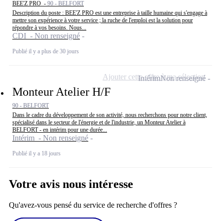
BEE'Z PRO -
90 - BELFORT
Description du poste : BEE'Z PRO est une entreprise à taille humaine qui s'engage à
mettre son expérience à votre service ; la ruche de l'emploi est la solution pour
répondre à vos besoins. Nous...
CDI - Non renseigné
Publié il y a plus de 30 jours
Ajouter cette offre à ma sélection
Intérim
Non renseigné
Monteur Atelier H/F
90 - BELFORT
Dans le cadre du développement de son activité, nous recherchons pour notre client,
spécialisé dans le secteur de l'énergie et de l'industrie, un Monteur Atelier à
BELFORT - en intérim pour une durée...
Intérim - Non renseigné
Publié il y a 18 jours
Votre avis nous intéresse
Qu'avez-vous pensé du service de recherche d'offres ?