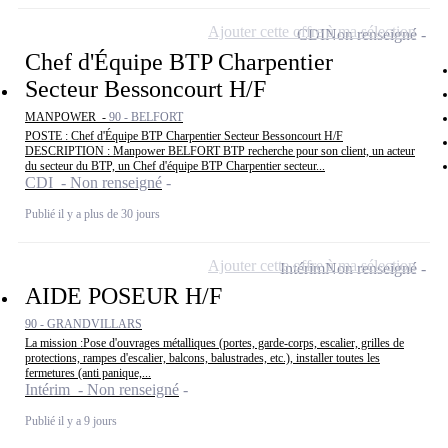
Ajouter cette offre à ma sélection
CDI
Non renseigné
Chef d'Équipe BTP Charpentier
Secteur Bessoncourt H/F
MANPOWER -
90 - BELFORT
POSTE : Chef d'Équipe BTP Charpentier Secteur Bessoncourt H/F
DESCRIPTION : Manpower BELFORT BTP recherche pour son client, un acteur
du secteur du BTP, un Chef d'équipe BTP Charpentier secteur...
CDI - Non renseigné
Publié il y a plus de 30 jours
Ajouter cette offre à ma sélection
Intérim
Non renseigné
AIDE POSEUR H/F
90 - GRANDVILLARS
La mission :Pose d'ouvrages métalliques (portes, garde-corps, escalier, grilles de
protections, rampes d'escalier, balcons, balustrades, etc.), installer toutes les
fermetures (anti panique,...
Intérim - Non renseigné
Publié il y a 9 jours