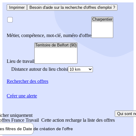
Imprimer
Besoin d'aide sur la recherche d'offres d'emploi ?
Métier, compétence, mot-clé, numéro d'offre
Lieu de travail
Distance autour du lieu choisi
Rechercher
des offres
Créer une alerte
Qui sont n
icher uniquement
 offres France Travail
Cette action recharge la liste des offres
les filtres de
Date de création
de l'offre