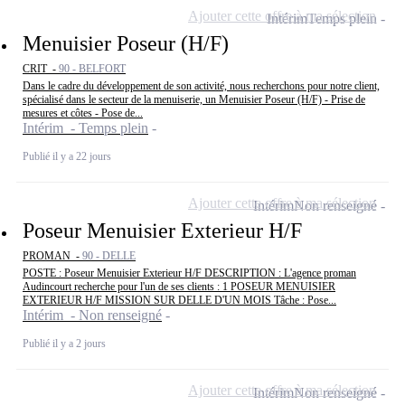
Ajouter cette offre à ma sélection
Intérim
Temps plein
Menuisier Poseur (H/F)
CRIT -
90 - BELFORT
Dans le cadre du développement de son activité, nous recherchons pour notre client,
spécialisé dans le secteur de la menuiserie, un Menuisier Poseur (H/F) - Prise de
mesures et côtes - Pose de...
Intérim - Temps plein
Publié il y a 22 jours
Ajouter cette offre à ma sélection
Intérim
Non renseigné
Poseur Menuisier Exterieur H/F
PROMAN -
90 - DELLE
POSTE : Poseur Menuisier Exterieur H/F DESCRIPTION : L'agence proman
Audincourt recherche pour l'un de ses clients : 1 POSEUR MENUISIER
EXTERIEUR H/F MISSION SUR DELLE D'UN MOIS Tâche : Pose...
Intérim - Non renseigné
Publié il y a 2 jours
Ajouter cette offre à ma sélection
Intérim
Non renseigné