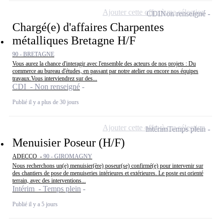
Ajouter cette offre à ma sélection
CDI
Non renseigné
Chargé(e) d'affaires Charpentes
métalliques Bretagne H/F
90 - BRETAGNE
Vous aurez la chance d'interagir avec l'ensemble des acteurs de nos projets : Du
commerce au bureau d'études, en passant par notre atelier ou encore nos équipes
travaux.Vous interviendrez sur des...
CDI - Non renseigné
Publié il y a plus de 30 jours
Ajouter cette offre à ma sélection
Intérim
Temps plein
Menuisier Poseur (H/F)
ADECCO -
90 - GIROMAGNY
Nous recherchons un(e) menuisier(ère) poseur(se) confirmé(e) pour intervenir sur
des chantiers de pose de menuiseries intérieures et extérieures. Le poste est orienté
terrain, avec des interventions...
Intérim - Temps plein
Publié il y a 5 jours