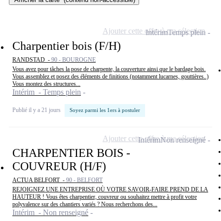
Ajouter cette offre à ma sélection
Intérim
Temps plein
Charpentier bois (F/H)
RANDSTAD -
90 - BOUROGNE
Vous avez pour tâches la pose de charpente, la couverture ainsi que le bardage bois.
Vous assemblez et posez des éléments de finitions (notamment lucarnes, gouttières..)
Vous montez des structures...
Intérim - Temps plein
Publié il y a 21 jours
Soyez parmi les 1ers à postuler
Ajouter cette offre à ma sélection
Intérim
Non renseigné
CHARPENTIER BOIS -
COUVREUR (H/F)
ACTUA BELFORT -
90 - BELFORT
REJOIGNEZ UNE ENTREPRISE OÙ VOTRE SAVOIR-FAIRE PREND DE LA
HAUTEUR ! Vous êtes charpentier, couvreur ou souhaitez mettre à profit votre
polyvalence sur des chantiers variés ? Nous recherchons des...
Intérim - Non renseigné