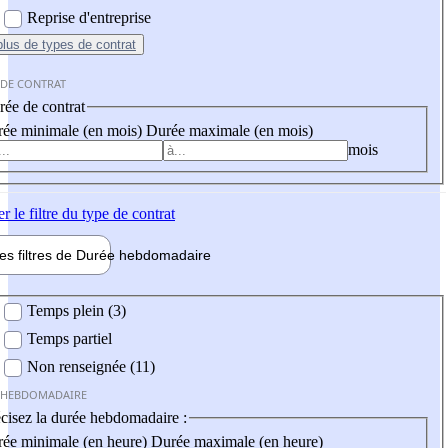
Reprise d'entreprise
plus
de types de contrat
 DE CONTRAT
ée de contrat
ée minimale (en mois)
Durée maximale (en mois)
mois
er
le filtre du type de contrat
les filtres de
Durée hebdo
madaire
 hebdomadaire
Temps plein (3)
Temps partiel
Non renseignée (11)
 HEBDOMADAIRE
cisez la durée hebdomadaire :
ée minimale (en heure)
Durée maximale (en heure)