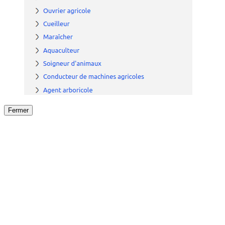
Fermer
Fermer
le détail de l'offre
/
Offre
sur
Offre précéden