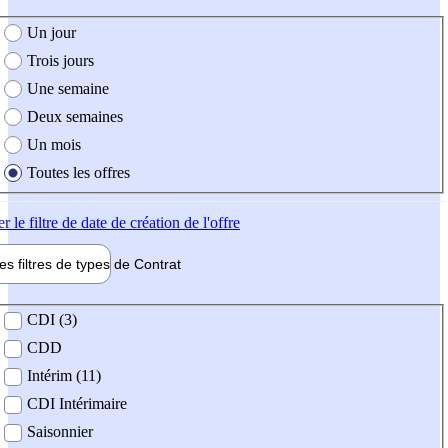
e création de l'offre
Un jour
Trois jours
Une semaine
Deux semaines
Un mois
Toutes les offres
er
le filtre de date de création de l'offre
les filtres de types de
Contrat
de contrat
CDI (3)
CDD
Intérim (11)
CDI Intérimaire
Saisonnier