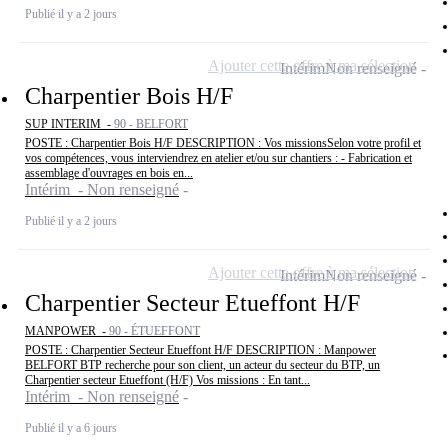
Publié il y a 2 jours
Ajouter cette offre à ma sélection
Intérim
Non renseigné
Charpentier Bois H/F
SUP INTERIM -
90 - BELFORT
POSTE : Charpentier Bois H/F DESCRIPTION : Vos missionsSelon votre profil et
vos compétences, vous interviendrez en atelier et/ou sur chantiers : - Fabrication et
assemblage d'ouvrages en bois en...
Intérim - Non renseigné
Publié il y a 2 jours
Ajouter cette offre à ma sélection
Intérim
Non renseigné
Charpentier Secteur Etueffont H/F
MANPOWER -
90 - ÉTUEFFONT
POSTE : Charpentier Secteur Etueffont H/F DESCRIPTION : Manpower
BELFORT BTP recherche pour son client, un acteur du secteur du BTP, un
Charpentier secteur Etueffont (H/F) Vos missions : En tant...
Intérim - Non renseigné
Publié il y a 6 jours