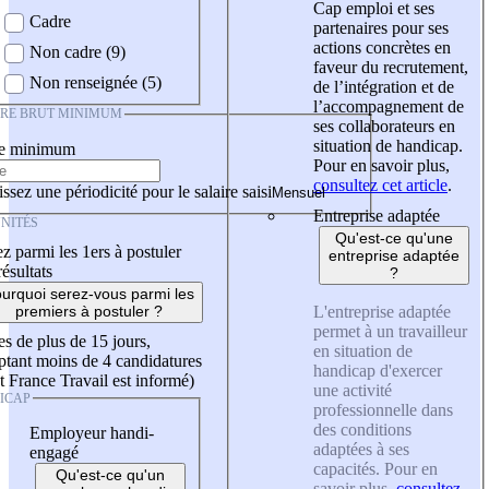
Cap emploi et ses
Cadre
partenaires pour ses
actions concrètes en
Non cadre (9)
faveur du recrutement,
Non renseignée (5)
de l’intégration et de
l’accompagnement de
IRE BRUT MINIMUM
ses collaborateurs en
situation de handicap.
re minimum
Pour en savoir plus,
consultez cet article
.
ssez une périodicité pour le salaire saisi
Entreprise adaptée
NITÉS
Qu'est-ce qu'une
z parmi les 1ers à postuler
entreprise adaptée
résultats
?
urquoi serez-vous parmi les
L'entreprise adaptée
premiers à postuler ?
permet à un travailleur
es de plus de 15 jours,
en situation de
tant moins de 4 candidatures
handicap d'exercer
t France Travail est informé)
une activité
ICAP
professionnelle dans
des conditions
Employeur handi-
adaptées à ses
engagé
capacités. Pour en
Qu'est-ce qu'un
savoir plus,
consultez