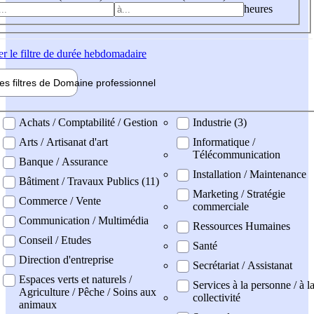
heures
er
le filtre de durée hebdomadaire
les filtres de
Domaine pro
fessionnel
ne professionel
Achats / Comptabilité / Gestion
Industrie (3)
Arts / Artisanat d'art
Informatique /
Télécommunication
Banque / Assurance
Installation / Maintenance
Bâtiment / Travaux Publics (11)
Marketing / Stratégie
Commerce / Vente
commerciale
Communication / Multimédia
Ressources Humaines
Conseil / Etudes
Santé
Direction d'entreprise
Secrétariat / Assistanat
Espaces verts et naturels /
Services à la personne / à l
Agriculture / Pêche / Soins aux
collectivité
animaux