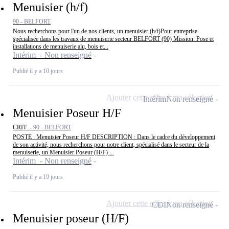
Menuisier (h/f)
90 - BELFORT
Nous recherchons pour l'un de nos clients, un menuisier (h/f)Pour entreprise
spécialisée dans les travaux de menuiserie secteur BELFORT (90) Mission: Pose et
installations de menuiserie alu, bois et...
Intérim - Non renseigné
Publié il y a 10 jours
Ajouter cette offre à ma sélection
Intérim
Non renseigné
Menuisier Poseur H/F
CRIT -
90 - BELFORT
POSTE : Menuisier Poseur H/F DESCRIPTION : Dans le cadre du développement
de son activité, nous recherchons pour notre client, spécialisé dans le secteur de la
menuiserie, un Menuisier Poseur (H/F) ...
Intérim - Non renseigné
Publié il y a 19 jours
Ajouter cette offre à ma sélection
CDI
Non renseigné
Menuisier poseur (H/F)