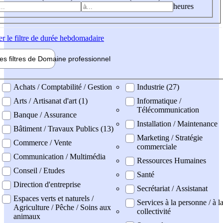
heures
er
le filtre de durée hebdomadaire
les filtres de
Domaine pro
fessionnel
ne professionel
Achats / Comptabilité / Gestion
Industrie (27)
Arts / Artisanat d'art (1)
Informatique /
Télécommunication
Banque / Assurance
Installation / Maintenance
Bâtiment / Travaux Publics (13)
Marketing / Stratégie
Commerce / Vente
commerciale
Communication / Multimédia
Ressources Humaines
Conseil / Etudes
Santé
Direction d'entreprise
Secrétariat / Assistanat
Espaces verts et naturels /
Services à la personne / à l
Agriculture / Pêche / Soins aux
collectivité
animaux