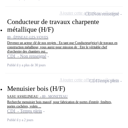
Ajouter cette offre à ma sélection
CDI
Non renseigné
Conducteur de travaux charpente
métallique (H/F)
89 - ÉPINEAU-LES-VOVES
Devenez un acteur clé de nos projets : En tant que Conducteur(trice) de travaux en
construction métallique, vous aurez pour mission de : Etre le véritable chef
d'orchestre des chantiers qui...
CDI - Non renseigné
Publié il y a plus de 30 jours
Ajouter cette offre à ma sélection
CDI
Temps plein
Menuisier bois (H/F)
SASU ASSELINEAU -
89 - MONETEAU
Recherche menuisier bois massif, pour fabrication de portes d'entrée, fenêtres,
portes cochères, volets ...
CDI - Temps plein
Publié il y a 2 jours