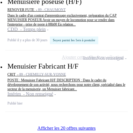
Menuisière poseuse (H/F)
RENOVER FUTE -
89 - CHAUMONT
Dans le cadre d'un contrat d'apprentissage exclusivement, préparation du CAP
MENUISIER POSEUR Avoir un moyen de locomotion pour se rendre dans
l'entreprise - prise de poste à 08h00 En relation...
CDD - Temps plein
Publié il y a plus de 30 jours
Soyez parmi les 1ers à postuler
Ajouter cette offre à ma sélection
Intérim
Non renseigné
Menuisier Fabricant H/F
CRIT -
89 - CHEMILLY-SUR-YONNE
POSTE : Menuisier Fabricant H/F DESCRIPTION : Dans le cadre du
développement de son activité, nous recherchons pour notre client, spécialisé dans le
secteur de la menuiserie, un Menuisier fabricant...
Intérim - Non renseigné
Publié hier
Afficher les 20 offres suivantes