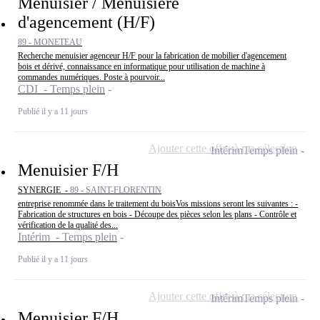
Menuisier / Menuisière
d'agencement (H/F)
89 - MONETEAU
Recherche menuisier agenceur H/F pour la fabrication de mobilier d'agencement
bois et dérivé, connaissance en informatique pour utilisation de machine à
commandes numériques. Poste à pourvoir...
CDI - Temps plein
Publié il y a 11 jours
Ajouter cette offre à ma sélection
Intérim
Temps plein
Menuisier F/H
SYNERGIE -
89 - SAINT-FLORENTIN
entreprise renommée dans le traitement du boisVos missions seront les suivantes : -
Fabrication de structures en bois - Découpe des pièces selon les plans - Contrôle et
vérification de la qualité des...
Intérim - Temps plein
Publié il y a 11 jours
Ajouter cette offre à ma sélection
Intérim
Temps plein
Menuisier F/H