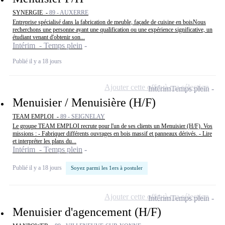
SYNERGIE -
89 - AUXERRE
Entreprise spécialisé dans la fabrication de meuble, façade de cuisine en boisNous
recherchons une personne ayant une qualification ou une expérience significative, un
étudiant venant d'obtenir son...
Intérim - Temps plein
Publié il y a 18 jours
Ajouter cette offre à ma sélection
Intérim
Temps plein
Menuisier / Menuisière (H/F)
TEAM EMPLOI -
89 - SEIGNELAY
Le groupe TEAM EMPLOI recrute pour l'un de ses clients un Menuisier (H/F). Vos
missions : - Fabriquer différents ouvrages en bois massif et panneaux dérivés. - Lire
et interpréter les plans du...
Intérim - Temps plein
Publié il y a 18 jours
Soyez parmi les 1ers à postuler
Ajouter cette offre à ma sélection
Intérim
Temps plein
Menuisier d'agencement (H/F)