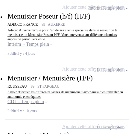
Ajouter cette offre à ma sélection
Intérim
Temps plein
Menuisier Poseur (h/f) (H/F)
ADECCO FRANCE -
89 - AUXERRE
Adecco Auxerre recrute pour l'un de ses clients spécialisé dans le secteur de la
menuiserie un Menuisier Poseur H/F. Vous intervenez sur différents chantiers
auprès de particuliers et de...
Intérim - Temps plein
Publié il y a 4 jours
Ajouter cette offre à ma sélection
CDI
Temps plein
Menuisier / Menuisière (H/F)
ROUSSEAU -
89 - ST FARGEAU
Savoir effectuer les différentes tâches de menuiserie Savoir aussi bien travailler en
autonomie et en équipes
CDI - Temps plein
Publié il y a 10 jours
Ajouter cette offre à ma sélection
CDI
Temps plein