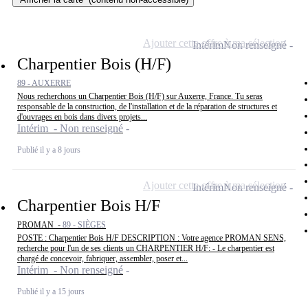
Ajouter cette offre à ma sélection
Intérim
Non renseigné
Charpentier Bois (H/F)
89 - AUXERRE
Nous recherchons un Charpentier Bois (H/F) sur Auxerre, France. Tu seras
responsable de la construction, de l'installation et de la réparation de structures et
d'ouvrages en bois dans divers projets...
Intérim - Non renseigné
Publié il y a 8 jours
Ajouter cette offre à ma sélection
Intérim
Non renseigné
Charpentier Bois H/F
PROMAN -
89 - SIÈGES
POSTE : Charpentier Bois H/F DESCRIPTION : Votre agence PROMAN SENS,
recherche pour l'un de ses clients un CHARPENTIER H/F: - Le charpentier est
chargé de concevoir, fabriquer, assembler, poser et...
Intérim - Non renseigné
Publié il y a 15 jours