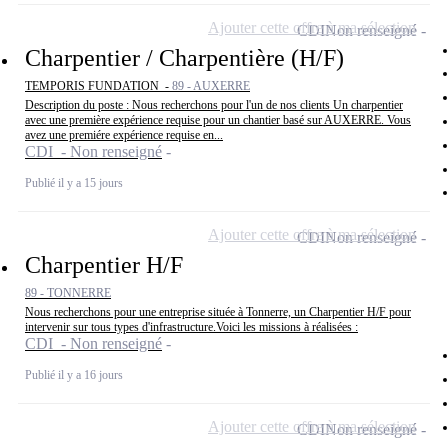
Ajouter cette offre à ma sélection
CDI
Non renseigné
Charpentier / Charpentière (H/F)
TEMPORIS FUNDATION -
89 - AUXERRE
Description du poste : Nous recherchons pour l'un de nos clients Un charpentier
avec une première expérience requise pour un chantier basé sur AUXERRE. Vous
avez une premiére expérience requise en...
CDI - Non renseigné
Publié il y a 15 jours
Ajouter cette offre à ma sélection
CDI
Non renseigné
Charpentier H/F
89 - TONNERRE
Nous recherchons pour une entreprise située à Tonnerre, un Charpentier H/F pour
intervenir sur tous types d'infrastructure.Voici les missions à réalisées :
CDI - Non renseigné
Publié il y a 16 jours
Ajouter cette offre à ma sélection
CDI
Non renseigné