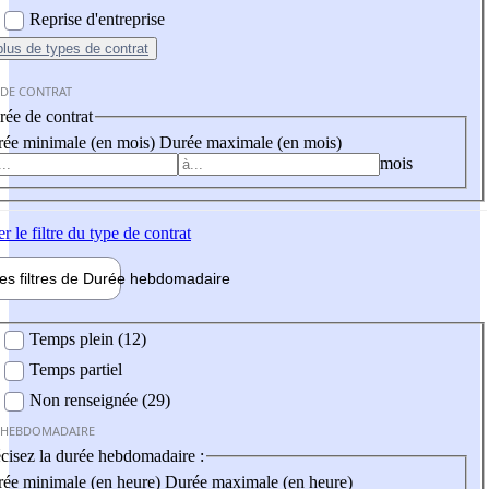
Reprise d'entreprise
plus
de types de contrat
 DE CONTRAT
ée de contrat
ée minimale (en mois)
Durée maximale (en mois)
mois
er
le filtre du type de contrat
les filtres de
Durée hebdo
madaire
 hebdomadaire
Temps plein (12)
Temps partiel
Non renseignée (29)
 HEBDOMADAIRE
cisez la durée hebdomadaire :
ée minimale (en heure)
Durée maximale (en heure)