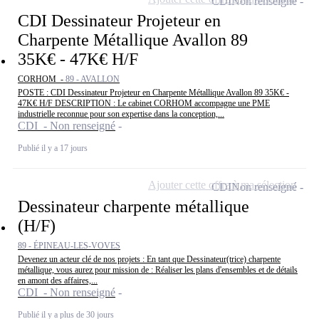
CDI
Non renseigné
CDI Dessinateur Projeteur en
Charpente Métallique Avallon 89
35K€ - 47K€ H/F
CORHOM -
89 - AVALLON
POSTE : CDI Dessinateur Projeteur en Charpente Métallique Avallon 89 35K€ -
47K€ H/F DESCRIPTION : Le cabinet CORHOM accompagne une PME
industrielle reconnue pour son expertise dans la conception,...
CDI - Non renseigné
Publié il y a 17 jours
Ajouter cette offre à ma sélection
CDI
Non renseigné
Dessinateur charpente métallique
(H/F)
89 - ÉPINEAU-LES-VOVES
Devenez un acteur clé de nos projets : En tant que Dessinateur(trice) charpente
métallique, vous aurez pour mission de : Réaliser les plans d'ensembles et de détails
en amont des affaires,...
CDI - Non renseigné
Publié il y a plus de 30 jours