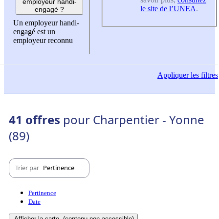
employeur handi-
le site de l’UNEA
.
engagé ?
Un employeur handi-
engagé est un
employeur reconnu
Appliquer
les filtres
41 offres
pour Charpentier - Yonne
(89)
Trier par
Pertinence
Pertinence
Date
Afficher la carte
(contenu non-accessible)