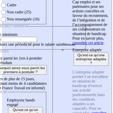
Cap emploi et ses
Cadre
partenaires pour ses
actions concrètes en
Non cadre (25)
faveur du recrutement,
Non renseignée (16)
de l’intégration et de
l’accompagnement de
IRE BRUT MINIMUM
ses collaborateurs en
situation de handicap.
re minimum
Pour en savoir plus,
consultez cet article
.
ssez une périodicité pour le salaire saisi
Entreprise adaptée
NITÉS
Qu'est-ce qu'une
z parmi les 1ers à postuler
entreprise adaptée
résultats
?
urquoi serez-vous parmi les
L'entreprise adaptée
premiers à postuler ?
permet à un travailleur
es de plus de 15 jours,
en situation de
tant moins de 4 candidatures
handicap d'exercer
t France Travail est informé)
une activité
ICAP
professionnelle dans
des conditions
Employeur handi-
adaptées à ses
engagé
capacités. Pour en
Qu'est-ce qu'un
savoir plus,
consultez