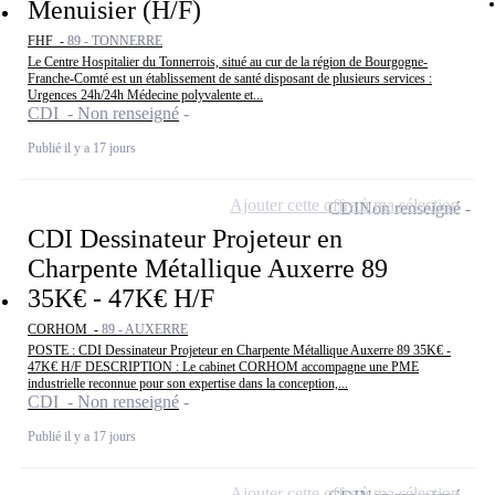
Menuisier (H/F)
FHF -
89 - TONNERRE
Le Centre Hospitalier du Tonnerrois, situé au cur de la région de Bourgogne-
Franche-Comté est un établissement de santé disposant de plusieurs services :
Urgences 24h/24h Médecine polyvalente et...
CDI - Non renseigné
Publié il y a 17 jours
Ajouter cette offre à ma sélection
CDI
Non renseigné
CDI Dessinateur Projeteur en
Charpente Métallique Auxerre 89
35K€ - 47K€ H/F
CORHOM -
89 - AUXERRE
POSTE : CDI Dessinateur Projeteur en Charpente Métallique Auxerre 89 35K€ -
47K€ H/F DESCRIPTION : Le cabinet CORHOM accompagne une PME
industrielle reconnue pour son expertise dans la conception,...
CDI - Non renseigné
Publié il y a 17 jours
Ajouter cette offre à ma sélection