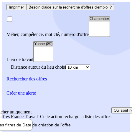
Imprimer
Besoin d'aide sur la recherche d'offres d'emploi ?
Métier, compétence, mot-clé, numéro d'offre
Lieu de travail
Distance autour du lieu choisi
Rechercher
des offres
Créer une alerte
Qui sont n
icher uniquement
 offres France Travail
Cette action recharge la liste des offres
les filtres de
Date de création
de l'offre