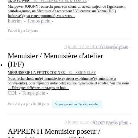
MANPOWER -
89 - VILLENEUVE-SUR-YONNE
Manpower JOIGNY recherche pour son client, un acteur majeur de l'agencement
haut-de-gamme, un Menuisier d'agencement à Villeneuve sur Yonne (H/F)
Intéressé(e) par cette opportunité, vous serez...
Intérim - Temps plein
Publié il y a 19 jours
Ajouter cette offre à ma sélection
CDI
Temps plein
Menuisier / Menuisière d'atelier
(H/F)
MENUISERIE LA PETITE COGNEE -
89 - SEIGNELAY
Nous recherchons un(e) menuisier(ère) atelier expérimenté(e), autonome et
polyvalent(e), pour rejoindre notre petite équipe dynamique et soudée. Vos missions
: - Fabriquer différents ouvrages en bois...
CDI - Temps plein
Publié il y a plus de 30 jours
Soyez parmi les 1ers à postuler
Ajouter cette offre à ma sélection
CDD
Temps plein
APPRENTI Menuisier poseur /