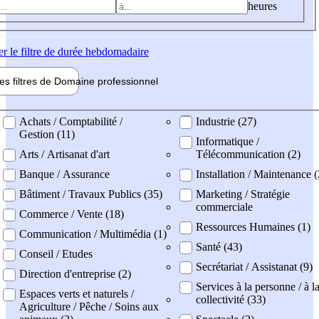
heures
er
le filtre de durée hebdomadaire
les filtres de
Domaine pro
fessionnel
ne professionel
Achats / Comptabilité /
Industrie (27)
Gestion (11)
Informatique /
Arts / Artisanat d'art
Télécommunication (2)
Banque / Assurance
Installation / Maintenance 
Bâtiment / Travaux Publics (35)
Marketing / Stratégie
commerciale
Commerce / Vente (18)
Ressources Humaines (1)
Communication / Multimédia (1)
Santé (43)
Conseil / Etudes
Secrétariat / Assistanat (9)
Direction d'entreprise (2)
Services à la personne / à l
Espaces verts et naturels /
collectivité (33)
Agriculture / Pêche / Soins aux