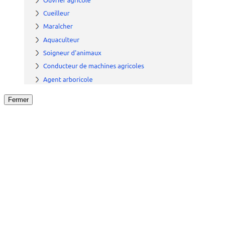
Fermer
Fermer
le détail de l'offre
/
Offre
sur
Offre précéden