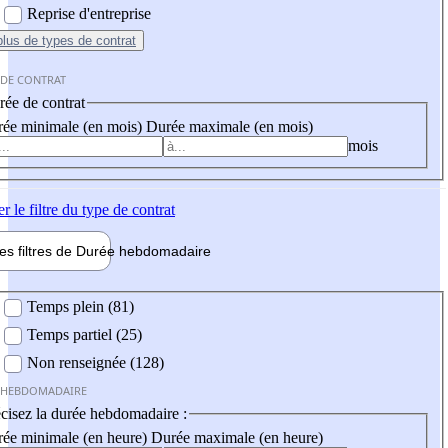
Reprise d'entreprise
plus
de types de contrat
 DE CONTRAT
ée de contrat
ée minimale (en mois)
Durée maximale (en mois)
mois
er
le filtre du type de contrat
les filtres de
Durée hebdo
madaire
 hebdomadaire
Temps plein (81)
Temps partiel (25)
Non renseignée (128)
 HEBDOMADAIRE
cisez la durée hebdomadaire :
ée minimale (en heure)
Durée maximale (en heure)