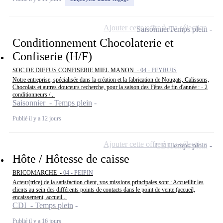
Ajouter cette offre à ma sélection
Saisonnier
Temps plein
Conditionnement Chocolaterie et
Confiserie (H/F)
SOC DE DIFFUS CONFISERIE MIEL MANON -
04 - PEYRUIS
Notre entreprise, spécialisée dans la création et la fabrication de Nougats, Calissons,
Chocolats et autres douceurs recherche, pour la saison des Fêtes de fin d'année : - 2
conditionneurs /...
Saisonnier - Temps plein
Publié il y a 12 jours
Ajouter cette offre à ma sélection
CDI
Temps plein
Hôte / Hôtesse de caisse
BRICOMARCHE -
04 - PEIPIN
Acteur(trice) de la satisfaction client, vos missions principales sont : Accueillir les
clients au sein des différents points de contacts dans le point de vente (accueil,
encaissement, accueil...
CDI - Temps plein
Publié il y a 16 jours