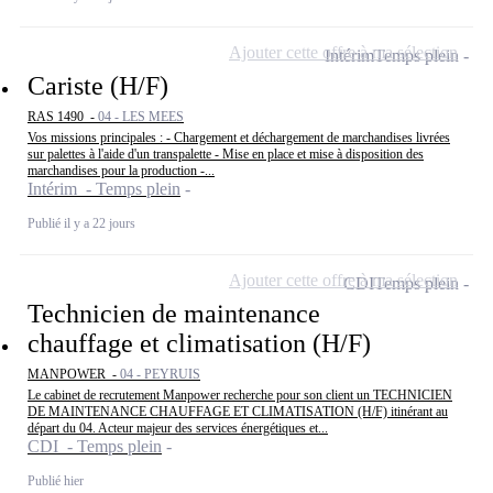
Ajouter cette offre à ma sélection
Intérim
Temps plein
Cariste (H/F)
RAS 1490 -
04 - LES MEES
Vos missions principales : - Chargement et déchargement de marchandises livrées
sur palettes à l'aide d'un transpalette - Mise en place et mise à disposition des
marchandises pour la production -...
Intérim - Temps plein
Publié il y a 22 jours
Ajouter cette offre à ma sélection
CDI
Temps plein
Technicien de maintenance
chauffage et climatisation (H/F)
MANPOWER -
04 - PEYRUIS
Le cabinet de recrutement Manpower recherche pour son client un TECHNICIEN
DE MAINTENANCE CHAUFFAGE ET CLIMATISATION (H/F) itinérant au
départ du 04. Acteur majeur des services énergétiques et...
CDI - Temps plein
Publié hier