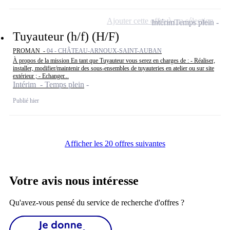
Ajouter cette offre à ma sélection
Intérim
Temps plein
Tuyauteur (h/f) (H/F)
PROMAN -
04 - CHÂTEAU-ARNOUX-SAINT-AUBAN
À propos de la mission En tant que Tuyauteur vous serez en charges de : - Réaliser,
installer, modifier/maintenir des sous-ensembles de tuyauteries en atelier ou sur site
extérieur ; - Echanger...
Intérim - Temps plein
Publié hier
Afficher les 20 offres suivantes
Votre avis nous intéresse
Qu'avez-vous pensé du service de recherche d'offres ?