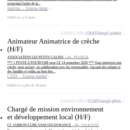
respectant l'ordre de la...
Intérim - Temps plein
Publié il y a 22 jours
Ajouter cette offre à ma sélection
CDD
Temps partiel
Animateur Animatrice de crèche
(H/F)
ASSOCIATION LES PETITS CALINS -
04 - PEYRUIS
*** 1 POSTE A POURVOIR pour LE 14 septembre 2026 *** Vous intégrerez une
crèche, pour assurer, en collaboration avec les responsables, l'accueil des enfants et
des familles et veillez au bien être...
CDD - Temps partiel
Publié il y a plus de 30 jours
Ajouter cette offre à ma sélection
CDD
Temps plein
Chargé de mission environnement
et développement local (H/F)
CC JABRON-LURE-VANCON-DURANCE -
04 - SALIGNAC