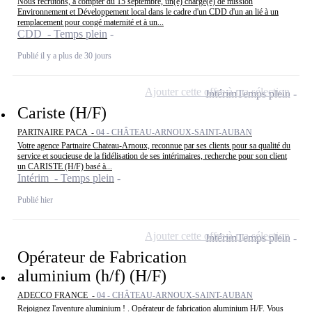
Nous recrutons, à compter du 15 septembre, un(e) chargé(e) de mission
Environnement et Développement local dans le cadre d'un CDD d'un an lié à un
remplacement pour congé maternité et à un...
CDD - Temps plein
Publié il y a plus de 30 jours
Ajouter cette offre à ma sélection
Intérim
Temps plein
Cariste (H/F)
PARTNAIRE PACA -
04 - CHÂTEAU-ARNOUX-SAINT-AUBAN
Votre agence Partnaire Chateau-Arnoux, reconnue par ses clients pour sa qualité du
service et soucieuse de la fidélisation de ses intérimaires, recherche pour son client
un CARISTE (H/F) basé à...
Intérim - Temps plein
Publié hier
Ajouter cette offre à ma sélection
Intérim
Temps plein
Opérateur de Fabrication
aluminium (h/f) (H/F)
ADECCO FRANCE -
04 - CHÂTEAU-ARNOUX-SAINT-AUBAN
Rejoignez l'aventure aluminium ! . Opérateur de fabrication aluminium H/F. Vous