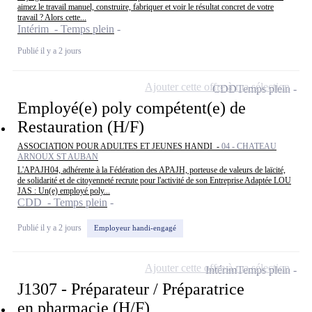
aimez le travail manuel, construire, fabriquer et voir le résultat concret de votre
travail ? Alors cette...
Intérim - Temps plein
Publié il y a 2 jours
Ajouter cette offre à ma sélection
CDD
Temps plein
Employé(e) poly compétent(e) de
Restauration (H/F)
ASSOCIATION POUR ADULTES ET JEUNES HANDI -
04 - CHATEAU
ARNOUX ST AUBAN
L'APAJH04, adhérente à la Fédération des APAJH, porteuse de valeurs de laïcité,
de solidarité et de citoyenneté recrute pour l'activité de son Entreprise Adaptée LOU
JAS : Un(e) employé poly...
CDD - Temps plein
Publié il y a 2 jours
Employeur handi-engagé
Ajouter cette offre à ma sélection
Intérim
Temps plein
J1307 - Préparateur / Préparatrice
en pharmacie (H/F)