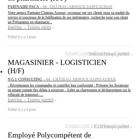
PARTNAIRE PACA -
04 - CHÂTEAU-ARNOUX-SAINT-AUBAN
Votre agence Partnaire Chateau-Arnoux, reconnue par ses clients pour sa qualité du
service et soucieuse de la fidélisation de ses intérimaires, recherche pour son client
un Préparateur en pharmacie...
Intérim - Temps plein
Publié il y a 3 jours
Ajouter cette offre à ma sélection
Intérim
Temps partiel
MAGASINIER - LOGISTICIEN
(H/F)
N.G.I. CONSULTING -
04 - CHÂTEAU-ARNOUX-SAINT-AUBAN
- Réceptionner les commandes et contrôler leur conformité - Préparer les livraisons
en tenant compte des délais à respecter - Aider au chargement et déchargement sur le
véhicule de transport -...
Intérim - Temps partiel
Publié il y a 4 jours
Ajouter cette offre à ma sélection
CDI
Temps partiel
Employé Polycompétent de