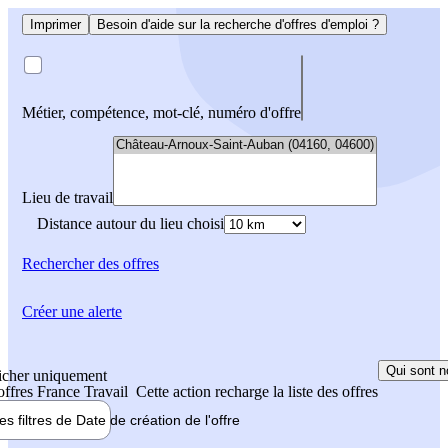
Imprimer
Besoin d'aide sur la recherche d'offres d'emploi ?
Métier, compétence, mot-clé, numéro d'offre
Lieu de travail
Distance autour du lieu choisi
Rechercher
des offres
Créer une alerte
Qui sont n
icher uniquement
 offres France Travail
Cette action recharge la liste des offres
les filtres de
Date de création
de l'offre