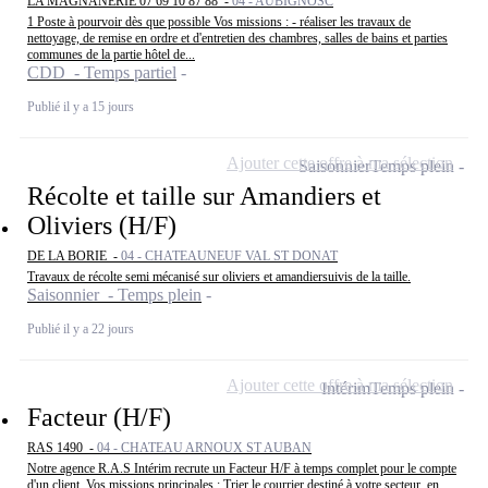
LA MAGNANERIE 07 69 10 87 88 -
04 - AUBIGNOSC
1 Poste à pourvoir dès que possible Vos missions : - réaliser les travaux de
nettoyage, de remise en ordre et d'entretien des chambres, salles de bains et parties
communes de la partie hôtel de...
CDD - Temps partiel
Publié il y a 15 jours
Ajouter cette offre à ma sélection
Saisonnier
Temps plein
Récolte et taille sur Amandiers et
Oliviers (H/F)
DE LA BORIE -
04 - CHATEAUNEUF VAL ST DONAT
Travaux de récolte semi mécanisé sur oliviers et amandiersuivis de la taille.
Saisonnier - Temps plein
Publié il y a 22 jours
Ajouter cette offre à ma sélection
Intérim
Temps plein
Facteur (H/F)
RAS 1490 -
04 - CHATEAU ARNOUX ST AUBAN
Notre agence R.A.S Intérim recrute un Facteur H/F à temps complet pour le compte
d'un client. Vos missions principales : Trier le courrier destiné à votre secteur, en