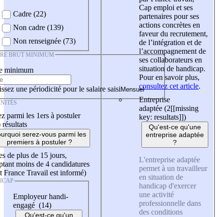
Cap emploi et ses
Cadre (22)
partenaires pour ses
actions concrètes en
Non cadre (139)
faveur du recrutement,
Non renseignée (73)
de l’intégration et de
l’accompagnement de
IRE BRUT MINIMUM
ses collaborateurs en
situation de handicap.
re minimum
Pour en savoir plus,
consultez cet article
.
ssez une périodicité pour le salaire saisi
Entreprise
NITÉS
adaptée (2
[[missing
z parmi les 1ers à postuler
key: resultats]]
)
)
résultats
Qu'est-ce qu'une
urquoi serez-vous parmi les
entreprise adaptée
premiers à postuler ?
?
es de plus de 15 jours,
L'entreprise adaptée
tant moins de 4 candidatures
permet à un travailleur
t France Travail est informé)
en situation de
ICAP
handicap d'exercer
une activité
Employeur handi-
professionnelle dans
engagé (14)
des conditions
Qu'est-ce qu'un