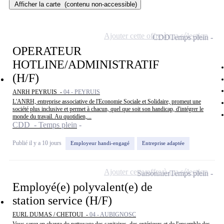
Afficher la carte
(contenu non-accessible)
Ajouter cette offre à ma sélection
CDD
Temps plein
OPERATEUR
HOTLINE/ADMINISTRATIF
(H/F)
ANRH PEYRUIS -
04 - PEYRUIS
L'ANRH, entreprise associative de l'Economie Sociale et Solidaire, promeut une
société plus inclusive et permet à chacun, quel que soit son handicap, d'intégrer le
monde du travail. Au quotidien,...
CDD - Temps plein
Publié il y a 10 jours
Employeur handi-engagé
Entreprise adaptée
Ajouter cette offre à ma sélection
Saisonnier
Temps plein
Employé(e) polyvalent(e) de
station service (H/F)
EURL DUMAS / CHETOUI -
04 - AUBIGNOSC
Vous serez en charge du nettoyage des sanitaires, des extérieurs et de l'ensemble des