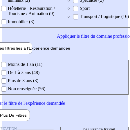
animaux (2)
Spectacle (2)
Hôtellerie - Restauration /
Sport
Tourisme / Animation (9)
Transport / Logistique (16)
Immobilier (3)
Appliquer
le filtre du domaine professi
es filtres liés à l'
Expérience
demandée
ience demandée
Moins de 1 an (11)
De 1 à 3 ans (48)
Plus de 3 ans (3)
Non renseignée (56)
er
le filtre de l'expérience demandée
Plus De
Filtres
IFICATION
par France travail,