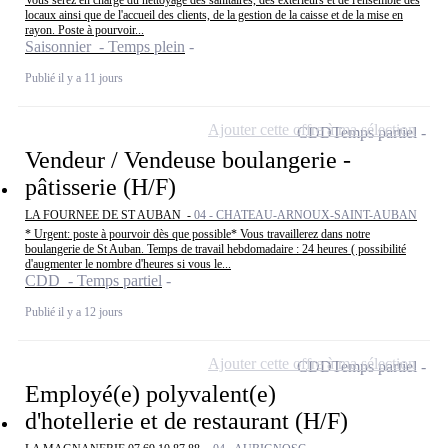
locaux ainsi que de l'accueil des clients, de la gestion de la caisse et de la mise en
rayon. Poste à pourvoir...
Saisonnier - Temps plein
Publié il y a 11 jours
Ajouter cette offre à ma sélection
CDD
Temps partiel
Vendeur / Vendeuse boulangerie -
pâtisserie (H/F)
LA FOURNEE DE ST AUBAN -
04 - CHATEAU-ARNOUX-SAINT-AUBAN
* Urgent: poste à pourvoir dès que possible* Vous travaillerez dans notre
boulangerie de St Auban. Temps de travail hebdomadaire : 24 heures ( possibilité
d'augmenter le nombre d'heures si vous le...
CDD - Temps partiel
Publié il y a 12 jours
Ajouter cette offre à ma sélection
CDD
Temps partiel
Employé(e) polyvalent(e)
d'hotellerie et de restaurant (H/F)