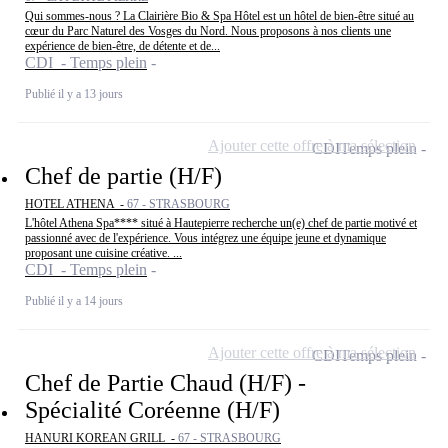
Qui sommes-nous ? La Clairière Bio & Spa Hôtel est un hôtel de bien-être situé au
cœur du Parc Naturel des Vosges du Nord. Nous proposons à nos clients une
expérience de bien-être, de détente et de...
CDI - Temps plein
Publié il y a 13 jours
Ajouter cette offre à ma sélection
CDI
Temps plein
Chef de partie (H/F)
HOTEL ATHENA -
67 - STRASBOURG
L'hôtel Athena Spa**** situé à Hautepierre recherche un(e) chef de partie motivé et
passionné avec de l'expérience. Vous intégrez une équipe jeune et dynamique
proposant une cuisine créative. ...
CDI - Temps plein
Publié il y a 14 jours
Ajouter cette offre à ma sélection
CDI
Temps plein
Chef de Partie Chaud (H/F) -
Spécialité Coréenne (H/F)
HANURI KOREAN GRILL -
67 - STRASBOURG