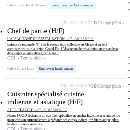
Publié il y a plus de 30 jours
Soyez parmi les 1ers à postuler
Ajouter cette offre à ma sélection
CDI
Temps plein
Chef de partie (H/F)
L'ALSACIENNE DE RESTAURATION -
67 - MOLSHEIM
Entreprise régionale N° 1 de la restauration collective en Alsace et en fort
accroissement sur la région Grand Est, l'Alsacienne de restauration ne cesse de se
développer au quotidien grâce à nos...
CDI - Temps plein
Publié il y a 3 jours
Employeur handi-engagé
Ajouter cette offre à ma sélection
CDI
Temps plein
Cuisinier spécialisé cuisine
indienne et asiatique (H/F)
ADEL ET ALI CO -
67 - STRASBOURG
Nanos FOOD recherche un cuisinier spécialisé en cuisine indienne et asiatique. Le
poste consiste principalement à préparer des currys indiens, riz frit asiatique, plats
tandoori, sauces maison et...
CDI - Temps plein