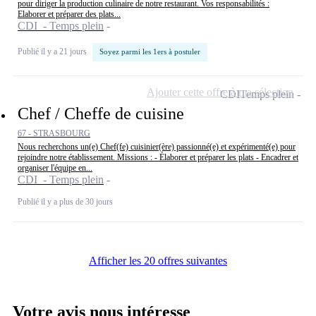
pour diriger la production culinaire de notre restaurant. Vos responsabilités :
Elaborer et préparer des plats...
CDI - Temps plein
Publié il y a 21 jours
Soyez parmi les 1ers à postuler
Ajouter cette offre à ma sélection
CDI
Temps plein
Chef / Cheffe de cuisine
67 - STRASBOURG
Nous recherchons un(e) Chef(fe) cuisinier(ère) passionné(e) et expérimenté(e) pour
rejoindre notre établissement. Missions : - Élaborer et préparer les plats - Encadrer et
organiser l'équipe en...
CDI - Temps plein
Publié il y a plus de 30 jours
Afficher les 20 offres suivantes
Votre avis nous intéresse