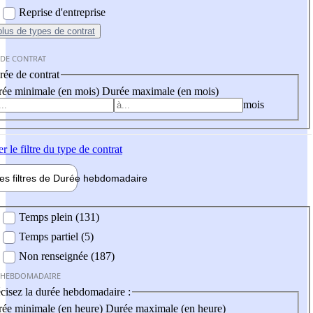
Reprise d'entreprise
plus
de types de contrat
 DE CONTRAT
ée de contrat
ée minimale (en mois)
Durée maximale (en mois)
mois
er
le filtre du type de contrat
les filtres de
Durée hebdo
madaire
 hebdomadaire
Temps plein (131)
Temps partiel (5)
Non renseignée (187)
 HEBDOMADAIRE
cisez la durée hebdomadaire :
ée minimale (en heure)
Durée maximale (en heure)