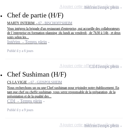
Ajouter cette offre à ma sélection
Intérim
Temps plein
Chef de partie (H/F)
MARTY INTERIM -
67 - BISCHOFFSHEIM
Vous intégrez la brigade d'un restaurant d'entreprise, qui accueille des collaborateurs
de l 'entreprise en formation planning :du lundi au vendredi , de 7h30 à 14h , et deux
soirs selon les...
Intérim - Temps plein
Publié il y a 6 jours
Ajouter cette offre à ma sélection
CDI
Temps plein
Chef Sushiman (H/F)
CS LA VIGIE -
67 - GEISPOLSHEIM
Nous recherchons un ou une Chef sushiman pour rejoindre notre établissement. En
tant que chef ou cheffe sushiman, vous serez responsable de la préparation, de la
présentation et de la qualité des...
CDI - Temps plein
Publié il y a 9 jours
Ajouter cette offre à ma sélection
Intérim
Temps plein