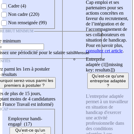
Cap emploi et ses
Cadre (4)
partenaires pour ses
actions concrètes en
Non cadre (220)
faveur du recrutement,
Non renseignée (99)
de l’intégration et de
l’accompagnement de
IRE BRUT MINIMUM
ses collaborateurs en
situation de handicap.
re minimum
Pour en savoir plus,
consultez cet article
.
ssez une périodicité pour le salaire saisi
Entreprise
NITÉS
adaptée (1
[[missing
z parmi les 1ers à postuler
key: resultats]]
)
)
résultats
Qu'est-ce qu'une
urquoi serez-vous parmi les
entreprise adaptée
premiers à postuler ?
?
es de plus de 15 jours,
L'entreprise adaptée
tant moins de 4 candidatures
permet à un travailleur
t France Travail est informé)
en situation de
ICAP
handicap d'exercer
une activité
Employeur handi-
professionnelle dans
engagé (17)
des conditions
Qu'est-ce qu'un
adaptées à ses