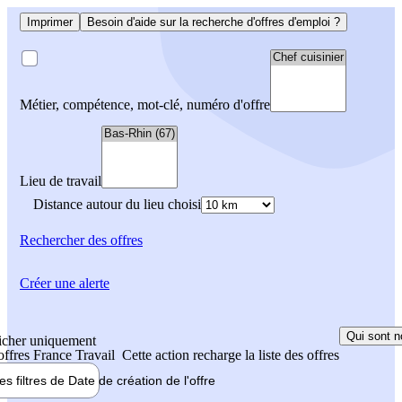
Imprimer
Besoin d'aide sur la recherche d'offres d'emploi ?
Métier, compétence, mot-clé, numéro d'offre
Lieu de travail
Distance autour du lieu choisi
Rechercher
des offres
Créer une alerte
Qui sont n
icher uniquement
 offres France Travail
Cette action recharge la liste des offres
les filtres de
Date de création
de l'offre