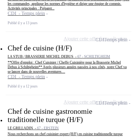
les commandes, applique les normes d'hygiène et dirige une équipe de commis.
Activités principales : Préparer...
CDI - Temps plein
Publié il y a 13 jours
Ajouter cette offre à ma sélection
CDI
Temps plein
Chef de cuisine (H/F)
LA STUB / BRASSERIE MICHEL DEBUS -
67 - SCHILTIGHEIM
**Offre d'emploi : Chef Cuisinier / Cheffe Cuisinière pour la Brasserie Michel
Debus à Schiltigheim** Après plusieurs années passées à nos côtés, notre Chef va
se lancer dans de nouvelles aventures....
CDI - Temps plein
Publié il y a 12 jours
Ajouter cette offre à ma sélection
CDI
Temps plein
Chef de cuisine gastronomie
traditionelle turque (H/F)
LE GRILLADIN -
67 - ERSTEIN
Nous recherchons un chef cuisinier expert (H/F) en cuisine traditionnelle turque