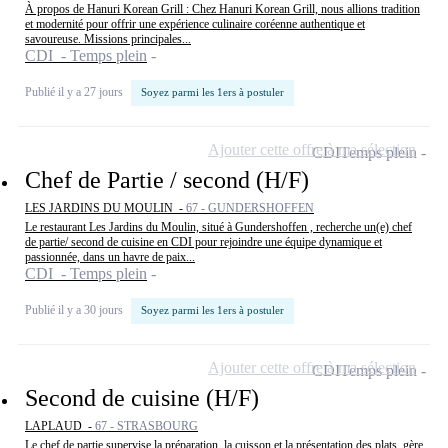
À propos de Hanuri Korean Grill : Chez Hanuri Korean Grill, nous allions tradition
et modernité pour offrir une expérience culinaire coréenne authentique et
savoureuse. Missions principales...
CDI - Temps plein
Publié il y a 27 jours
Soyez parmi les 1ers à postuler
Ajouter cette offre à ma sélection
CDI
Temps plein
Chef de Partie / second (H/F)
LES JARDINS DU MOULIN -
67 - GUNDERSHOFFEN
Le restaurant Les Jardins du Moulin, situé à Gundershoffen , recherche un(e) chef
de partie/ second de cuisine en CDI pour rejoindre une équipe dynamique et
passionnée, dans un havre de paix...
CDI - Temps plein
Publié il y a 30 jours
Soyez parmi les 1ers à postuler
Ajouter cette offre à ma sélection
CDI
Temps plein
Second de cuisine (H/F)
LAPLAUD -
67 - STRASBOURG
Le chef de partie supervise la préparation, la cuisson et la présentation des plats, gère