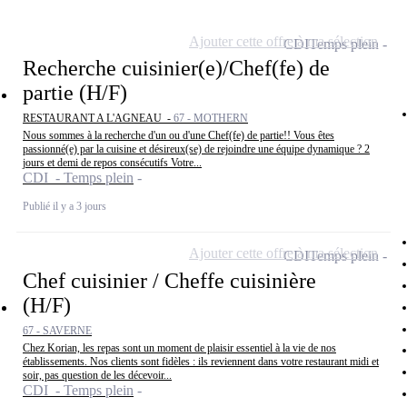
Ajouter cette offre à ma sélection
CDI
Temps plein
Recherche cuisinier(e)/Chef(fe) de
partie (H/F)
RESTAURANT A L'AGNEAU -
67 - MOTHERN
Nous sommes à la recherche d'un ou d'une Chef(fe) de partie!! Vous êtes
passionné(e) par la cuisine et désireux(se) de rejoindre une équipe dynamique ? 2
jours et demi de repos consécutifs Votre...
CDI - Temps plein
Publié il y a 3 jours
Ajouter cette offre à ma sélection
CDI
Temps plein
Chef cuisinier / Cheffe cuisinière
(H/F)
67 - SAVERNE
Chez Korian, les repas sont un moment de plaisir essentiel à la vie de nos
établissements. Nos clients sont fidèles : ils reviennent dans votre restaurant midi et
soir, pas question de les décevoir...
CDI - Temps plein