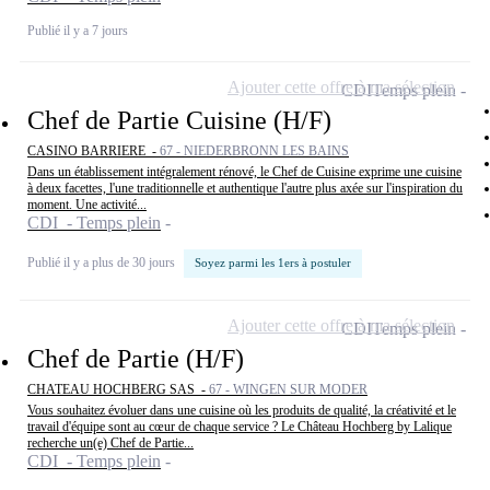
Publié il y a 7 jours
Ajouter cette offre à ma sélection
CDI
Temps plein
Chef de Partie Cuisine (H/F)
CASINO BARRIERE -
67 - NIEDERBRONN LES BAINS
Dans un établissement intégralement rénové, le Chef de Cuisine exprime une cuisine
à deux facettes, l'une traditionnelle et authentique l'autre plus axée sur l'inspiration du
moment. Une activité...
CDI - Temps plein
Publié il y a plus de 30 jours
Soyez parmi les 1ers à postuler
Ajouter cette offre à ma sélection
CDI
Temps plein
Chef de Partie (H/F)
CHATEAU HOCHBERG SAS -
67 - WINGEN SUR MODER
Vous souhaitez évoluer dans une cuisine où les produits de qualité, la créativité et le
travail d'équipe sont au cœur de chaque service ? Le Château Hochberg by Lalique
recherche un(e) Chef de Partie...
CDI - Temps plein