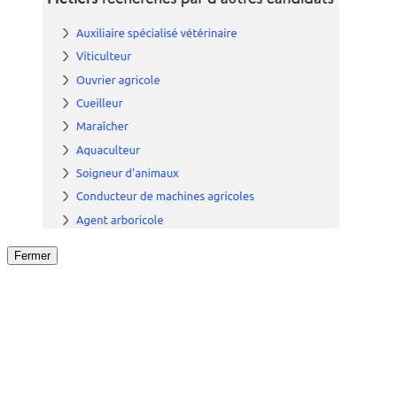
Fermer
Fermer
le détail de l'offre
/
Offre
sur
Offre précéden