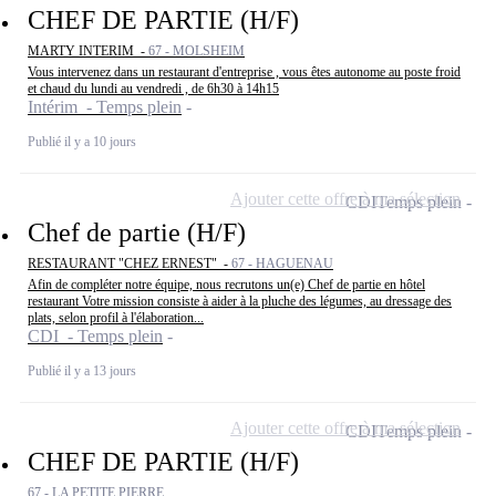
CHEF DE PARTIE (H/F)
MARTY INTERIM -
67 - MOLSHEIM
Vous intervenez dans un restaurant d'entreprise , vous êtes autonome au poste froid
et chaud du lundi au vendredi , de 6h30 à 14h15
Intérim - Temps plein
Publié il y a 10 jours
Ajouter cette offre à ma sélection
CDI
Temps plein
Chef de partie (H/F)
RESTAURANT "CHEZ ERNEST" -
67 - HAGUENAU
Afin de compléter notre équipe, nous recrutons un(e) Chef de partie en hôtel
restaurant Votre mission consiste à aider à la pluche des légumes, au dressage des
plats, selon profil à l'élaboration...
CDI - Temps plein
Publié il y a 13 jours
Ajouter cette offre à ma sélection
CDI
Temps plein
CHEF DE PARTIE (H/F)
67 - LA PETITE PIERRE