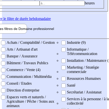
heures
er
le filtre de durée hebdomadaire
les filtres de
Domaine pro
fessionnel
ne professionel
Achats / Comptabilité / Gestion
Industrie (9)
Arts / Artisanat d'art
Informatique /
Télécommunication
Banque / Assurance
Installation / Maintenance (
Bâtiment / Travaux Publics
Marketing / Stratégie
Commerce / Vente (4)
commerciale
Communication / Multimédia
Ressources Humaines
Conseil / Etudes
Santé
Direction d'entreprise
Secrétariat / Assistanat
Espaces verts et naturels /
Services à la personne / à l
Agriculture / Pêche / Soins aux
collectivité
animaux