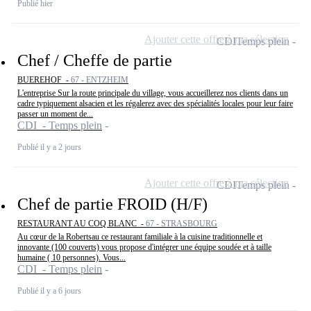
Publié hier
Ajouter cette offre à ma sélection
CDI
Temps plein
Chef / Cheffe de partie
BUEREHOF -
67 - ENTZHEIM
L'entreprise Sur la route principale du village, vous accueillerez nos clients dans un
cadre typiquement alsacien et les régalerez avec des spécialités locales pour leur faire
passer un moment de...
CDI - Temps plein
Publié il y a 2 jours
Ajouter cette offre à ma sélection
CDI
Temps plein
Chef de partie FROID (H/F)
RESTAURANT AU COQ BLANC -
67 - STRASBOURG
Au cœur de la Robertsau ce restaurant familiale à la cuisine traditionnelle et
innovante (100 couverts) vous propose d'intégrer une équipe soudée et à taille
humaine ( 10 personnes). Vous...
CDI - Temps plein
Publié il y a 6 jours