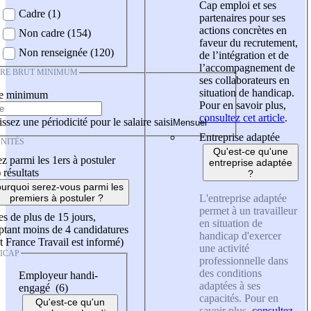
Cap emploi et ses
Cadre (1)
partenaires pour ses
actions concrètes en
Non cadre (154)
faveur du recrutement,
Non renseignée (120)
de l’intégration et de
l’accompagnement de
IRE BRUT MINIMUM
ses collaborateurs en
situation de handicap.
re minimum
Pour en savoir plus,
consultez cet article
.
ssez une périodicité pour le salaire saisi
Entreprise adaptée
NITÉS
Qu'est-ce qu'une
z parmi les 1ers à postuler
entreprise adaptée
)
résultats
?
urquoi serez-vous parmi les
L'entreprise adaptée
premiers à postuler ?
permet à un travailleur
es de plus de 15 jours,
en situation de
tant moins de 4 candidatures
handicap d'exercer
t France Travail est informé)
une activité
ICAP
professionnelle dans
des conditions
Employeur handi-
adaptées à ses
engagé (6)
capacités. Pour en
Qu'est-ce qu'un
savoir plus,
consultez