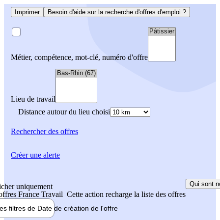
Imprimer
Besoin d'aide sur la recherche d'offres d'emploi ?
Métier, compétence, mot-clé, numéro d'offre
Lieu de travail
Distance autour du lieu choisi
Rechercher
des offres
Créer une alerte
Qui sont n
icher uniquement
 offres France Travail
Cette action recharge la liste des offres
les filtres de
Date de création
de l'offre