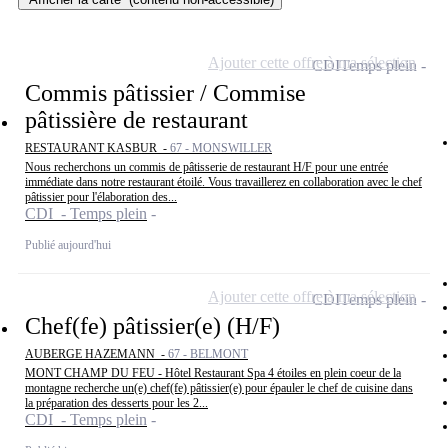
Ajouter cette offre à ma sélection
CDI
Temps plein
Commis pâtissier / Commise
pâtissière de restaurant
RESTAURANT KASBUR -
67 - MONSWILLER
Nous recherchons un commis de pâtisserie de restaurant H/F pour une entrée
immédiate dans notre restaurant étoilé. Vous travaillerez en collaboration avec le chef
pâtissier pour l'élaboration des...
CDI - Temps plein
Publié aujourd'hui
Ajouter cette offre à ma sélection
CDI
Temps plein
Chef(fe) pâtissier(e) (H/F)
AUBERGE HAZEMANN -
67 - BELMONT
MONT CHAMP DU FEU - Hôtel Restaurant Spa 4 étoiles en plein coeur de la
montagne recherche un(e) chef(fe) pâtissier(e) pour épauler le chef de cuisine dans
la préparation des desserts pour les 2...
CDI - Temps plein