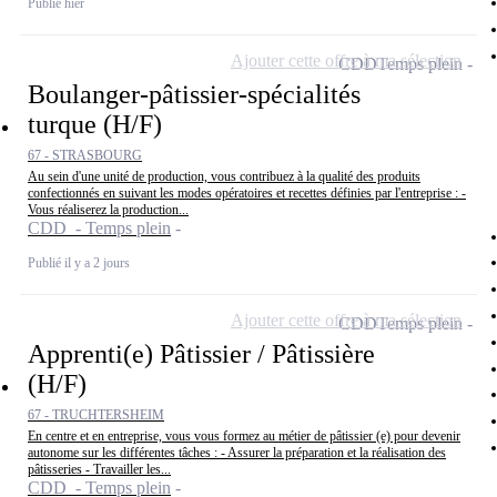
Publié hier
Ajouter cette offre à ma sélection
CDD
Temps plein
Boulanger-pâtissier-spécialités
turque (H/F)
67 - STRASBOURG
Au sein d'une unité de production, vous contribuez à la qualité des produits
confectionnés en suivant les modes opératoires et recettes définies par l'entreprise : -
Vous réaliserez la production...
CDD - Temps plein
Publié il y a 2 jours
Ajouter cette offre à ma sélection
CDD
Temps plein
Apprenti(e) Pâtissier / Pâtissière
(H/F)
67 - TRUCHTERSHEIM
En centre et en entreprise, vous vous formez au métier de pâtissier (e) pour devenir
autonome sur les différentes tâches : - Assurer la préparation et la réalisation des
pâtisseries - Travailler les...
CDD - Temps plein