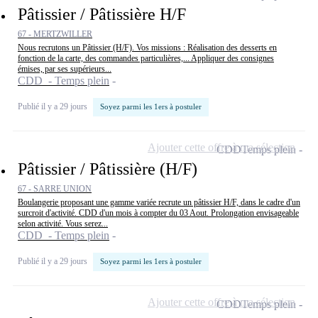
Pâtissier / Pâtissière H/F
67 - MERTZWILLER
Nous recrutons un Pâtissier (H/F). Vos missions : Réalisation des desserts en
fonction de la carte, des commandes particulières,... Appliquer des consignes
émises, par ses supérieurs...
CDD - Temps plein
Publié il y a 29 jours
Soyez parmi les 1ers à postuler
Ajouter cette offre à ma sélection
CDD
Temps plein
Pâtissier / Pâtissière (H/F)
67 - SARRE UNION
Boulangerie proposant une gamme variée recrute un pâtissier H/F, dans le cadre d'un
surcroit d'activité. CDD d'un mois à compter du 03 Aout. Prolongation envisageable
selon activité. Vous serez...
CDD - Temps plein
Publié il y a 29 jours
Soyez parmi les 1ers à postuler
Ajouter cette offre à ma sélection
CDD
Temps plein