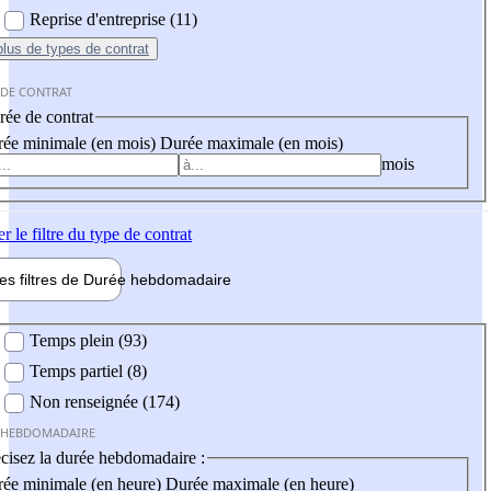
Reprise d'entreprise (11)
plus
de types de contrat
 DE CONTRAT
ée de contrat
ée minimale (en mois)
Durée maximale (en mois)
mois
er
le filtre du type de contrat
les filtres de
Durée hebdo
madaire
 hebdomadaire
Temps plein (93)
Temps partiel (8)
Non renseignée (174)
 HEBDOMADAIRE
cisez la durée hebdomadaire :
ée minimale (en heure)
Durée maximale (en heure)