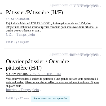
Ajouter cette offre à ma sélection
CDI
Temps plein
Pâtissier/Pâtissière (H/F)
67 - STRASBOURG
Rejoindre la Maison LITZLER-VOGEL, Artisan pâtissier depuis 1954, c'est
intégrer une institution strasbourgeoise reconnue pour son savoir-faire artisanal, la
qualité de ses créations et son...
CDI - Temps plein
Publié il y a 15 jours
Ajouter cette offre à ma sélection
Intérim
Temps plein
Ouvrier pâtissier / Ouvrière
pâtissière (H/F)
MARTY INTERIM -
67 - TRUCHTERSHEIM
Vous intervenez dans l 'atelier de pâtisserie d'une grande surface vous participez à l
'élaboration des pâtisseries sucrées et salées , et vous contribuez à renforcer l'équipe
en place pour...
Intérim - Temps plein
Publié il y a 17 jours
Soyez parmi les 1ers à postuler