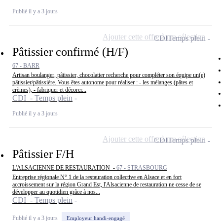
Publié il y a 3 jours
Ajouter cette offre à ma sélection
CDI
Temps plein
Pâtissier confirmé (H/F)
67 - BARR
Artisan boulanger, pâtissier, chocolatier recherche pour compléter son équipe un(e)
pâtissier/pâtissière. Vous êtes autonome pour réaliser : - les mélanges (pâtes et
crèmes), - fabriquer et décorer...
CDI - Temps plein
Publié il y a 3 jours
Ajouter cette offre à ma sélection
CDI
Temps plein
Pâtissier F/H
L'ALSACIENNE DE RESTAURATION -
67 - STRASBOURG
Entreprise régionale N° 1 de la restauration collective en Alsace et en fort
accroissement sur la région Grand Est, l'Alsacienne de restauration ne cesse de se
développer au quotidien grâce à nos...
CDI - Temps plein
Publié il y a 3 jours
Employeur handi-engagé