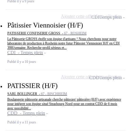
Publié il y a 9 jours
Ajouter cette offre à ma sélection
CDI
Temps plein
Pâtissier Viennoisier (H/F)
PATISSERIE CONFISERIE GROSS -
67 - ROSHEIM
La Pâtisserie GROSS étoffe son équipe d'artisans ! Nous cherchons pour notre
laboratoire de production à Rosheim notre futur Pâtissier Viennoisier H/F en CDI
39H/semaine. Recherche profil sérieux et...
CDI - Temps plein
Publié il y a 10 jours
Ajouter cette offre à ma sélection
CDD
Temps plein
PATISSIER (H/F)
SARL BOLLINGER -
67 - BISCHHEIM
Boulangerie pâtisserie artisanale cherche pâtissier/ pâtissière (H/F) avec expérience
pour intégrer son équipe situé Strasbourg Nord pour un contrat CDD de 6 mois
avec possibilité...
CDD - Temps plein
Publié il y a 11 jours