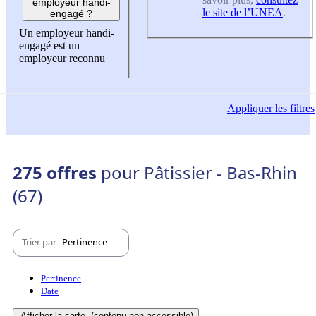
employeur handi-
le site de l’UNEA
.
engagé ?
Un employeur handi-
engagé est un
employeur reconnu
Appliquer
les filtres
275 offres
pour Pâtissier - Bas-Rhin
(67)
Trier par
Pertinence
Pertinence
Date
Afficher la carte
(contenu non-accessible)