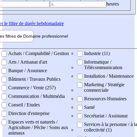
heures
er
le filtre de durée hebdomadaire
les filtres de
Domaine pro
fessionnel
ne professionel
Achats / Comptabilité / Gestion
Industrie (11)
Arts / Artisanat d'art
Informatique /
Télécommunication
Banque / Assurance
Installation / Maintenance
Bâtiment / Travaux Publics
Marketing / Stratégie
Commerce / Vente (257)
commerciale
Communication / Multimédia
Ressources Humaines
Conseil / Etudes
Santé
Direction d'entreprise
Secrétariat / Assistanat
Espaces verts et naturels /
Services à la personne / à l
Agriculture / Pêche / Soins aux
collectivité (1)
animaux