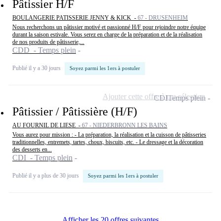
Pâtissier H/F
BOULANGERIE PATISSERIE JENNY & KICK -
67 - DRUSENHEIM
Nous recherchons un pâtissier motivé et passionné H/F pour rejoindre notre équipe
durant la saison estivale. Vous serez en charge de la préparation et de la réalisation
de nos produits de pâtisserie,...
CDD - Temps plein
Publié il y a 30 jours
Soyez parmi les 1ers à postuler
Ajouter cette offre à ma sélection
CDI
Temps plein
Pâtissier / Pâtissière (H/F)
AU FOURNIL DE LIESE -
67 - NIEDERBRONN LES BAINS
Vous aurez pour mission : - La préparation, la réalisation et la cuisson de pâtisseries
traditionnelles, entremets, tartes, choux, biscuits, etc. - Le dressage et la décoration
des desserts en...
CDI - Temps plein
Publié il y a plus de 30 jours
Soyez parmi les 1ers à postuler
Afficher les 20 offres suivantes