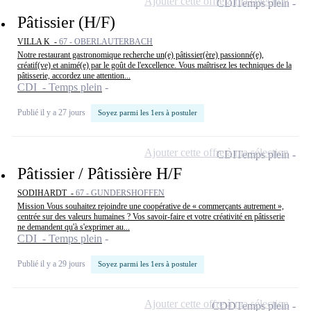
Ajouter cette offre à ma sélection
CDI
Temps plein
Pâtissier (H/F)
VILLA K -
67 - OBERLAUTERBACH
Notre restaurant gastronomique recherche un(e) pâtissier(ère) passionné(e),
créatif(ve) et animé(e) par le goût de l'excellence. Vous maîtrisez les techniques de la
pâtisserie, accordez une attention...
CDI - Temps plein
Publié il y a 27 jours
Soyez parmi les 1ers à postuler
Ajouter cette offre à ma sélection
CDI
Temps plein
Pâtissier / Pâtissière H/F
SODIHARDT -
67 - GUNDERSHOFFEN
Mission Vous souhaitez rejoindre une coopérative de « commerçants autrement »,
centrée sur des valeurs humaines ? Vos savoir-faire et votre créativité en pâtisserie
ne demandent qu'à s'exprimer au...
CDI - Temps plein
Publié il y a 29 jours
Soyez parmi les 1ers à postuler
Ajouter cette offre à ma sélection
CDD
Temps plein