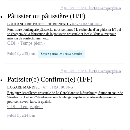
Ajouter cette offre à ma sélection
CDI
Temps plein
Pâtissier ou pâtissière (H/F)
BOULANGERIE PATISSERIE BIENFAIT -
67 - STRASBOURG
Pour notre boulangerie pâtisserie, nous sommes à la recherche d'un pâtissier h/f qui
se chargera de la fabrication de la pâtisserie artisanale et locale. Vous aurez pour
mission de confectionner les...
CDI - Temps plein
Publié il y a 25 jours
Soyez parmi les 1ers à postuler
Ajouter cette offre à ma sélection
CDI
Temps plein
Patissier(e) Confirmé(e) (H/F)
LA GARE-MANDISE -
67 - STRASBOURG
Rejoignez l'excellence artisanale de La Gare'Mandise à Strasbourg Située au cœur de
Strasbourg, La Gare'Mandise est une boulangerie-pâtisserie artisanale reconnue
pour son savoir-faire, la qualité...
CDI - Temps plein
Publié il y a 24 jours