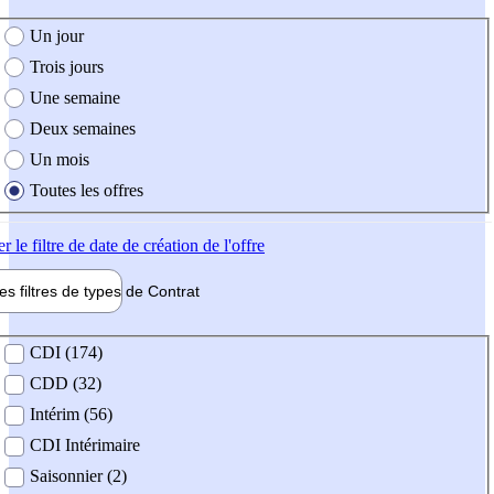
e création de l'offre
Un jour
Trois jours
Une semaine
Deux semaines
Un mois
Toutes les offres
er
le filtre de date de création de l'offre
les filtres de types de
Contrat
de contrat
CDI (174)
CDD (32)
Intérim (56)
CDI Intérimaire
Saisonnier (2)