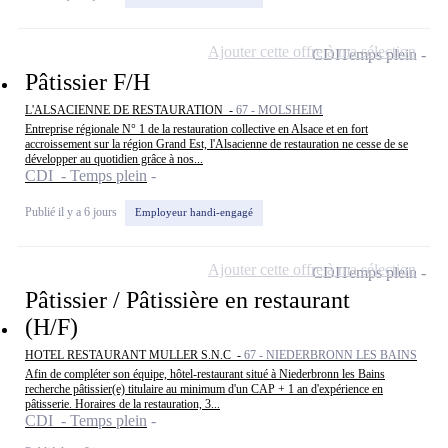
Ajouter cette offre à ma sélection
CDI
Temps plein
Pâtissier F/H
L'ALSACIENNE DE RESTAURATION -
67 - MOLSHEIM
Entreprise régionale N° 1 de la restauration collective en Alsace et en fort
accroissement sur la région Grand Est, l'Alsacienne de restauration ne cesse de se
développer au quotidien grâce à nos...
CDI - Temps plein
Publié il y a 6 jours
Employeur handi-engagé
Ajouter cette offre à ma sélection
CDI
Temps plein
Pâtissier / Pâtissière en restaurant
(H/F)
HOTEL RESTAURANT MULLER S.N.C -
67 - NIEDERBRONN LES BAINS
Afin de compléter son équipe, hôtel-restaurant situé à Niederbronn les Bains
recherche pâtissier(e) titulaire au minimum d'un CAP + 1 an d'expérience en
pâtisserie. Horaires de la restauration, 3...
CDI - Temps plein