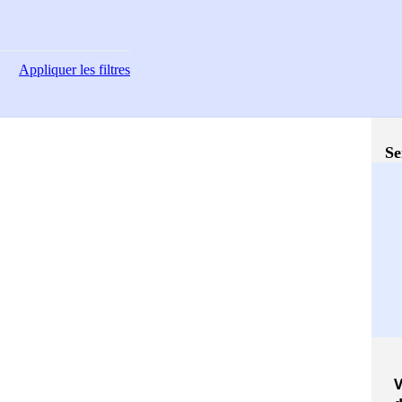
Appliquer
les filtres
Se
V