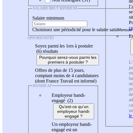
de
l
SALAIRE BRUT MINIMUM
se
si
Salaire minimum
Po
co
Choisissez une périodicité pour le salaire saisi
En
OPPORTUNITÉS
Soyez parmi les 1ers à postuler
(6)
résultats
Pourquoi serez-vous parmi les
L'
premiers à postuler ?
pe
Offres de plus de 15 jours,
en
comptant moins de 4 candidatures
ha
(dont France Travail est informé)
un
HANDICAP
pr
de
Employeur handi-
ad
engagé (2)
ca
Qu'est-ce qu'un
sa
employeur handi-
le
engagé ?
Un employeur handi-
engagé est un