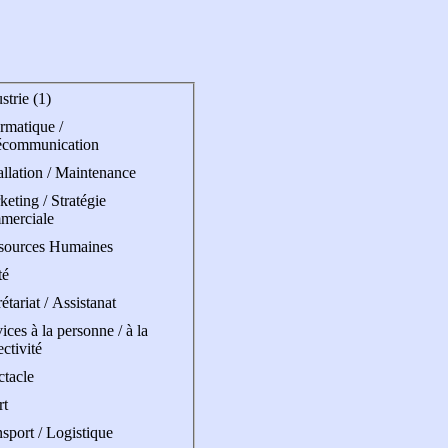
strie (1)
rmatique /
écommunication
allation / Maintenance
eting / Stratégie
merciale
sources Humaines
té
étariat / Assistanat
ices à la personne / à la
ectivité
ctacle
rt
sport / Logistique