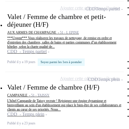
Ajouter cette offre à ma sélection
CDD
Temps partiel
Valet / Femme de chambre et petit-
déjeuner (H/F)
AUX ARMES DE CHAMPAGNE -
51 - L EPINE
***Urgent*** Vous réaliserez les travaux de nettoyage, de remise en ordre et
d'entretien des chambres, salles de bains et parties communes d''un établissement
hôtelier, selon la charte qualité de...
CDD - Temps partiel
Publié il y a 19 jours
Soyez parmi les 1ers à postuler
Ajouter cette offre à ma sélection
CDD
Temps plein
Valet / Femme de chambre (H/F)
CAMPANILE -
51 - TAISSY
L'hôtel Campanile de Taissy recrute ! Rejoignez une équipe dynamique et
bienveillante au sein d'un établissement qui place le bien-être de ses collaborateurs et
clients au cœur de ses priorités. Nous...
CDD - Temps plein
Publié il y a 23 jours