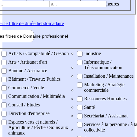
heures
er
le filtre de durée hebdomadaire
les filtres de
Domaine pro
fessionnel
ne professionel
Achats / Comptabilité / Gestion
Industrie
Arts / Artisanat d'art
Informatique /
Télécommunication
Banque / Assurance
Installation / Maintenance
Bâtiment / Travaux Publics
Marketing / Stratégie
Commerce / Vente
commerciale
Communication / Multimédia
Ressources Humaines
Conseil / Etudes
Santé
Direction d'entreprise
Secrétariat / Assistanat
Espaces verts et naturels /
Services à la personne / à l
Agriculture / Pêche / Soins aux
collectivité
animaux