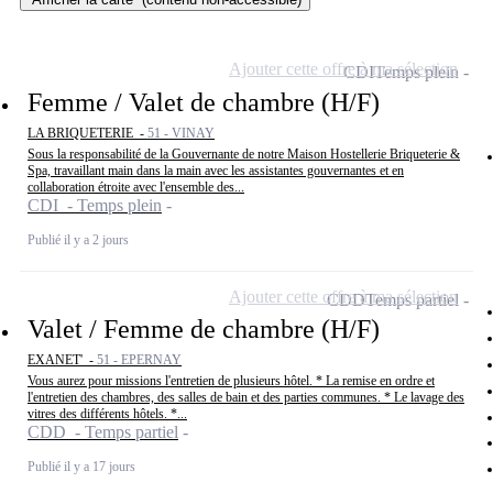
Ajouter cette offre à ma sélection
CDI
Temps plein
Femme / Valet de chambre (H/F)
LA BRIQUETERIE -
51 - VINAY
Sous la responsabilité de la Gouvernante de notre Maison Hostellerie Briqueterie &
Spa, travaillant main dans la main avec les assistantes gouvernantes et en
collaboration étroite avec l'ensemble des...
CDI - Temps plein
Publié il y a 2 jours
Ajouter cette offre à ma sélection
CDD
Temps partiel
Valet / Femme de chambre (H/F)
EXANET' -
51 - EPERNAY
Vous aurez pour missions l'entretien de plusieurs hôtel. * La remise en ordre et
l'entretien des chambres, des salles de bain et des parties communes. * Le lavage des
vitres des différents hôtels. *...
CDD - Temps partiel
Publié il y a 17 jours