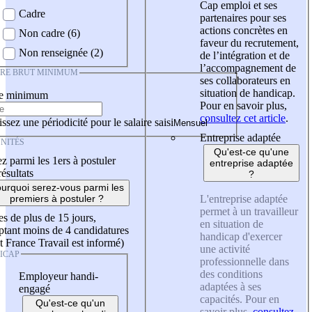
Cap emploi et ses
Cadre
partenaires pour ses
actions concrètes en
Non cadre (6)
faveur du recrutement,
Non renseignée (2)
de l’intégration et de
l’accompagnement de
IRE BRUT MINIMUM
ses collaborateurs en
situation de handicap.
re minimum
Pour en savoir plus,
consultez cet article
.
ssez une périodicité pour le salaire saisi
Entreprise adaptée
NITÉS
Qu'est-ce qu'une
z parmi les 1ers à postuler
entreprise adaptée
résultats
?
urquoi serez-vous parmi les
L'entreprise adaptée
premiers à postuler ?
permet à un travailleur
es de plus de 15 jours,
en situation de
tant moins de 4 candidatures
handicap d'exercer
t France Travail est informé)
une activité
ICAP
professionnelle dans
des conditions
Employeur handi-
adaptées à ses
engagé
capacités. Pour en
Qu'est-ce qu'un
savoir plus,
consultez