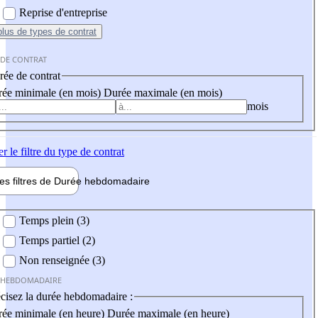
Reprise d'entreprise
plus
de types de contrat
 DE CONTRAT
ée de contrat
ée minimale (en mois)
Durée maximale (en mois)
mois
er
le filtre du type de contrat
les filtres de
Durée hebdo
madaire
 hebdomadaire
Temps plein (3)
Temps partiel (2)
Non renseignée (3)
 HEBDOMADAIRE
cisez la durée hebdomadaire :
ée minimale (en heure)
Durée maximale (en heure)