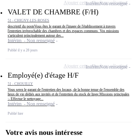
Ajouter cette offre à ma sélection
Intérim
Non renseigné
VALET DE CHAMBRE (F/H)
51 - CHIGNY-LES-ROSES
descriptif du posteVous êtes le garant de l'image de l'établissement à travers
l'entretien irréprochable des chambres et des espaces communs. Vos missions
s'articulent principalement autour des...
Intérim - Non renseigné
Publié il y a 28 jours
Ajouter cette offre à ma sélection
Intérim
Non renseigné
Employé(e) d'étage H/F
51 - CHOUILLY
Vous serez le garant de l'entretien des locaux, de la bonne tenue de l'ensemble des
lieux de vie dédiés aux invités et de l'entretien du stock de linge.Missions principales
:- Effectue le nettoyage...
Intérim - Non renseigné
Publié hier
Votre avis nous intéresse