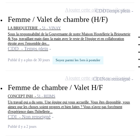
Ajouter cette offre à ma sélection
CDD
Temps plein
Femme / Valet de chambre (H/F)
LA BRIQUETERIE -
51 - VINAY
Sous la responsabilité de la Gouvernante de notre Maison Hostellerie la Briqueterie
& Spa, travaillant main dans la main avec le reste de l'équipe et en collaboration
étroite avec l'ensemble des...
CDD - Temps plein
Publié il y a plus de 30 jours
Soyez parmi les 1ers à postuler
Ajouter cette offre à ma sélection
CDI
Non renseigné
Femme de chambre / Valet H/F
CONCEPT INH -
51 - REIMS
Un travail qui a du sens. Une équipe qui vous accueille. Vous êtes disponible, vous
aimez que les choses soient propres et bien faites ? Vous n'avez pas forcément
d'expérience dans l'hôtellerie...
CDI - Non renseigné
Publié il y a 2 jours