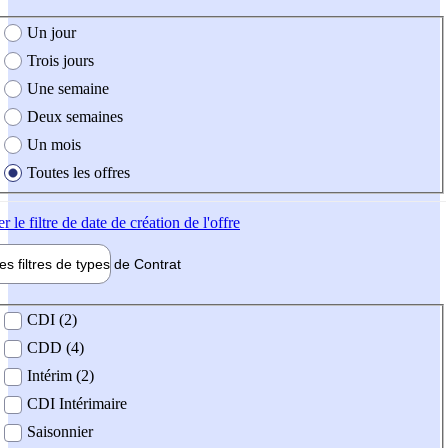
e création de l'offre
Un jour
Trois jours
Une semaine
Deux semaines
Un mois
Toutes les offres
er
le filtre de date de création de l'offre
les filtres de types de
Contrat
de contrat
CDI (2)
CDD (4)
Intérim (2)
CDI Intérimaire
Saisonnier