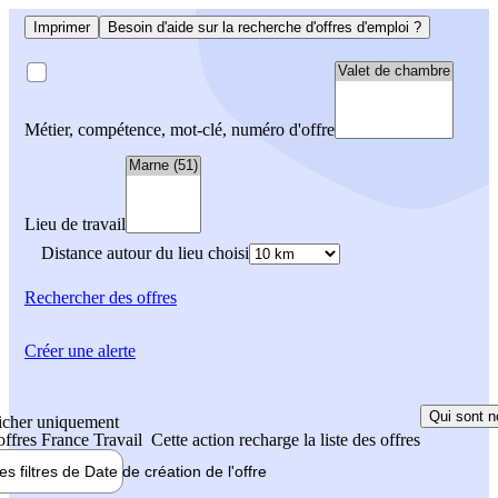
Imprimer
Besoin d'aide sur la recherche d'offres d'emploi ?
Métier, compétence, mot-clé, numéro d'offre
Lieu de travail
Distance autour du lieu choisi
Rechercher
des offres
Créer une alerte
Qui sont n
icher uniquement
 offres France Travail
Cette action recharge la liste des offres
les filtres de
Date de création
de l'offre