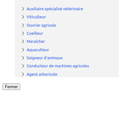
Fermer
Fermer
le détail de l'offre
/
Offre
sur
Offre précéden