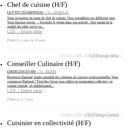
Chef de cuisine (H/F)
LE P'TIT CHAMPENOIS -
51 - EPERNAY
Vous occuperez un poste de chef de cuisine. Vous travaillerez sur différents sites
Vous mission serons : - Seconder le gérant dans son activité - Etre garant de la
qualité des plats servis en...
CDI - Temps plein
Publié il y a plus de 30 jours
Ajouter cette offre à ma sélection
CDI
Temps plein
Conseiller Culinaire (H/F)
EMERGENCES RH -
51 - REIMS
Rejoignez Rational, leader mondial des solutions de cuisson professionnelles Vous
connaissez Rational ? Peut-être l'avez-vous utilisé en restauration collective, en
cuisine centrale, en établissement...
CDI - Temps plein
Publié il y a 7 jours
Ajouter cette offre à ma sélection
CDD
Temps partiel
Cuisinier en collectivité (H/F)