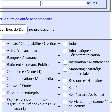
heures
er
le filtre de durée hebdomadaire
les filtres de
Domaine pro
fessionnel
ne professionel
Achats / Comptabilité / Gestion
Industrie
Arts / Artisanat d'art
Informatique /
Télécommunication
Banque / Assurance
Installation / Maintenance
Bâtiment / Travaux Publics
Marketing / Stratégie
Commerce / Vente (4)
commerciale
Communication / Multimédia
Ressources Humaines
Conseil / Etudes
Santé
Direction d'entreprise
Secrétariat / Assistanat
Espaces verts et naturels /
Services à la personne / à l
Agriculture / Pêche / Soins aux
collectivité
animaux (1)