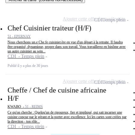
Ajouter cette offre à ma sélection
CDI
Temps plein
Chef Cuisinier traiteur (H/F)
51 - EPERNAY
Nous cherchons un.e Che.fe cuisinier.ère en vue d'un départ à la retraite. Il faudra
être organisé, dynamique, propre dans son travail. Vous travaillerez en binôme avec
un autre cuisinier au sein...
CDI - Temps plein
Publié il y a plus de 30 jours
Ajouter cette offre à ma sélection
CDI
Temps plein
Cheffe / Chef de cuisine africaine
H/F
KWABO -
51 - REIMS
Ce qu'on cherche : Quelqu'un de rigoureux, fier et impliqué, qui sait incarner une
cuisine conçue par le gérant et la porter avec excellence. Ici les cartes sont créées par
la direction - ton rôle...
CDI - Temps plein