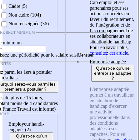
Cap emploi et ses
Cadre (5)
partenaires pour ses
actions concrètes en
Non cadre (104)
faveur du recrutement,
Non renseignée (36)
de l’intégration et de
l’accompagnement de
IRE BRUT MINIMUM
ses collaborateurs en
situation de handicap.
re minimum
Pour en savoir plus,
consultez cet article
.
ssez une périodicité pour le salaire saisi
Entreprise adaptée
NITÉS
Qu'est-ce qu'une
z parmi les 1ers à postuler
entreprise adaptée
)
résultats
?
urquoi serez-vous parmi les
L'entreprise adaptée
premiers à postuler ?
permet à un travailleur
es de plus de 15 jours,
en situation de
tant moins de 4 candidatures
handicap d'exercer
t France Travail est informé)
une activité
ICAP
professionnelle dans
des conditions
Employeur handi-
adaptées à ses
engagé (2)
capacités. Pour en
Qu'est-ce qu'un
savoir plus,
consultez