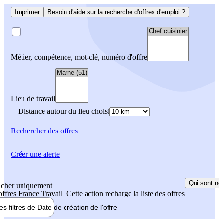
Imprimer
Besoin d'aide sur la recherche d'offres d'emploi ?
Métier, compétence, mot-clé, numéro d'offre
Lieu de travail
Distance autour du lieu choisi
Rechercher
des offres
Créer une alerte
Qui sont n
icher uniquement
 offres France Travail
Cette action recharge la liste des offres
les filtres de
Date de création
de l'offre