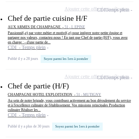
Ajouter cette offre à ma sélection
CDI
Temps plein
Chef de partie cuisine H/F
AUX ARMES DE CHAMPAGNE -
51 - L EPINE
Passionné(-e) par votre métier et motivé(-e) pour intégrer notre petite équipe et
partager nos valeurs, contactez-nous ! En tant que Chef de partie (H/F), vous avez
en charge : - d'une partie de...
CDI - Temps plein
Publié il y a 28 jours
Soyez parmi les 1ers à postuler
Ajouter cette offre à ma sélection
CDI
Temps plein
Chef de partie (H/F)
CHAMPAGNE HOTEL EXPLOITATION -
51 - MUTIGNY
Au sein de notre brigade, vous contribuez activement au bon déroulement du service
et à l'excellence culinaire de l'établissement. Vos missions principales Production
culinaire Réaliser les...
CDI - Temps plein
Publié il y a plus de 30 jours
Soyez parmi les 1ers à postuler