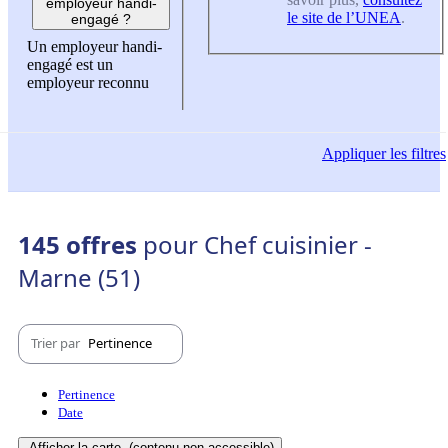
employeur handi-
le site de l’UNEA
.
engagé ?
Un employeur handi-
engagé est un
employeur reconnu
Appliquer
les filtres
145 offres
pour Chef cuisinier -
Marne (51)
Trier par
Pertinence
Pertinence
Date
Afficher la carte
(contenu non-accessible)