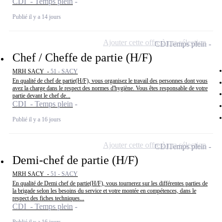
CDI - Temps plein
Publié il y a 14 jours
Ajouter cette offre à ma sélection
CDI
Temps plein
Chef / Cheffe de partie (H/F)
MRH SACY -
51 - SACY
En qualité de chef de partie(H/F), vous organisez le travail des personnes dont vous
avez la charge dans le respect des normes d'hygiène. Vous êtes responsable de votre
partie devant le chef de...
CDI - Temps plein
Publié il y a 16 jours
Ajouter cette offre à ma sélection
CDI
Temps plein
Demi-chef de partie (H/F)
MRH SACY -
51 - SACY
En qualité de Demi chef de partie(H/F), vous tournerez sur les différentes parties de
la brigade selon les besoins du service et votre montée en compétences, dans le
respect des fiches techniques...
CDI - Temps plein