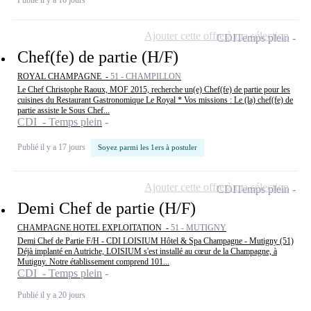
Publié il y a 16 jours
Ajouter cette offre à ma sélection
CDI
Temps plein
Chef(fe) de partie (H/F)
ROYAL CHAMPAGNE -
51 - CHAMPILLON
Le Chef Christophe Raoux, MOF 2015, recherche un(e) Chef(fe) de partie pour les
cuisines du Restaurant Gastronomique Le Royal * Vos missions : Le (la) chef(fe) de
partie assiste le Sous Chef...
CDI - Temps plein
Publié il y a 17 jours
Soyez parmi les 1ers à postuler
Ajouter cette offre à ma sélection
CDI
Temps plein
Demi Chef de partie (H/F)
CHAMPAGNE HOTEL EXPLOITATION -
51 - MUTIGNY
Demi Chef de Partie F/H - CDI LOISIUM Hôtel & Spa Champagne - Mutigny (51)
Déjà implanté en Autriche, LOISIUM s'est installé au cœur de la Champagne, à
Mutigny. Notre établissement comprend 101...
CDI - Temps plein
Publié il y a 20 jours