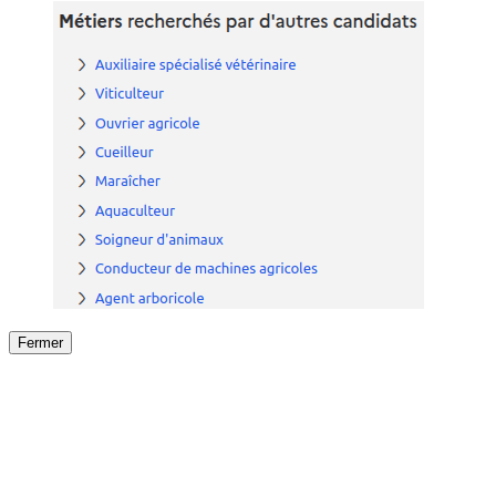
Fermer
Fermer
le détail de l'offre
/
Offre
sur
Offre précéden