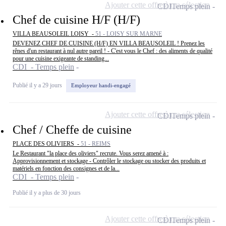
Ajouter cette offre à ma sélection
CDI
Temps plein
Chef de cuisine H/F (H/F)
VILLA BEAUSOLEIL LOISY -
51 - LOISY SUR MARNE
DEVENEZ CHEF DE CUISINE (H/F) EN VILLA BEAUSOLEIL ! Prenez les
rênes d'un restaurant à nul autre pareil ! - C'est vous le Chef : des aliments de qualité
pour une cuisine exigeante de standing...
CDI - Temps plein
Publié il y a 29 jours
Employeur handi-engagé
Ajouter cette offre à ma sélection
CDI
Temps plein
Chef / Cheffe de cuisine
PLACE DES OLIVIERS -
51 - REIMS
Le Restaurant "la place des oliviers" recrute. Vous serez amené à :
Approvisionnement et stockage - Contrôler le stockage ou stocker des produits et
matériels en fonction des consignes et de la...
CDI - Temps plein
Publié il y a plus de 30 jours
Ajouter cette offre à ma sélection
CDI
Temps plein