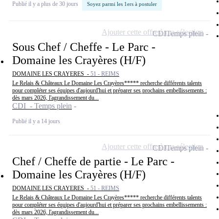
Publié il y a plus de 30 jours
Soyez parmi les 1ers à postuler
Ajouter cette offre à ma sélection
CDI
Temps plein
Sous Chef / Cheffe - Le Parc -
Domaine les Crayères (H/F)
DOMAINE LES CRAYERES -
51 - REIMS
Le Relais & Châteaux Le Domaine Les Crayères***** recherche différents talents
pour compléter ses équipes d'aujourd'hui et préparer ses prochains embellissements :
dès mars 2026, l'agrandissement du...
CDI - Temps plein
Publié il y a 14 jours
Ajouter cette offre à ma sélection
CDI
Temps plein
Chef / Cheffe de partie - Le Parc -
Domaine les Crayères (H/F)
DOMAINE LES CRAYERES -
51 - REIMS
Le Relais & Châteaux Le Domaine Les Crayères***** recherche différents talents
pour compléter ses équipes d'aujourd'hui et préparer ses prochains embellissements :
dès mars 2026, l'agrandissement du...