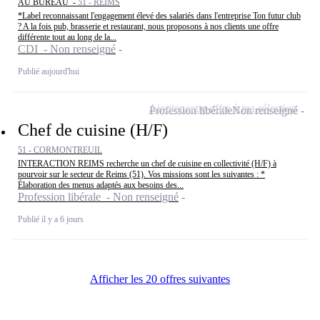
AU BUREAU -
51 - REIMS
*Label reconnaissant l'engagement élevé des salariés dans l'entreprise Ton futur club
? A la fois pub, brasserie et restaurant, nous proposons à nos clients une offre
différente tout au long de la...
CDI - Non renseigné
Publié aujourd'hui
Ajouter cette offre à ma sélection
Profession libérale
Non renseigné
Chef de cuisine (H/F)
51 - CORMONTREUIL
INTERACTION REIMS recherche un chef de cuisine en collectivité (H/F) à
pourvoir sur le secteur de Reims (51). Vos missions sont les suivantes : *
Élaboration des menus adaptés aux besoins des...
Profession libérale - Non renseigné
Publié il y a 6 jours
Afficher les 20 offres suivantes