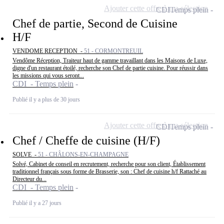
Ajouter cette offre à ma sélection
CDI
Temps plein
Chef de partie, Second de Cuisine
H/F
VENDOME RECEPTION -
51 - CORMONTREUIL
Vendôme Réception, Traiteur haut de gamme travaillant dans les Maisons de Luxe,
digne d'un restaurant étoilé, recherche son Chef de partie cuisine. Pour réussir dans
les missions qui vous seront...
CDI - Temps plein
Publié il y a plus de 30 jours
Ajouter cette offre à ma sélection
CDI
Temps plein
Chef / Cheffe de cuisine (H/F)
SOLVE -
51 - CHÂLONS-EN-CHAMPAGNE
Solvé, Cabinet de conseil en recrutement, recherche pour son client, Établissement
traditionnel français sous forme de Brasserie, son : Chef de cuisine h/f Rattaché au
Directeur du...
CDI - Temps plein
Publié il y a 27 jours