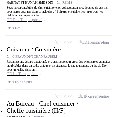
HABITAT ET HUMANISME SOIN -
51 - REIMS
Sous la responsabilité du chef cuisinier et en collaboration avec l'équipe de cuisine,
vous aurez pour missions principales : * Préparer et cuisiner les repas pour les
résidents, en respectant les...
CDD - Temps partiel
Publié hier
Ajouter cette offre à ma sélection
CDI
Temps plein
Cuisinier / Cuisinière
51 - GIFFAUMONT CHAMPAUBERT
Rejoignez une équipe passionnée et dynamique pour créer des expériences culinaires
inoubliables dans un cadre unique et inspirant sur le site touristique du lac du Der,
vous travaillez dans un...
CDI - Temps plein
Publié il y a 16 jours
Ajouter cette offre à ma sélection
CDI
Non renseigné
Au Bureau - Chef cuisinier /
Cheffe cuisinière (H/F)