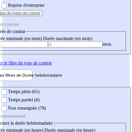
Reprise d'entreprise
plus
de types de contrat
 DE CONTRAT
ée de contrat
ée minimale (en mois)
Durée maximale (en mois)
mois
er
le filtre du type de contrat
les filtres de
Durée hebdo
madaire
 hebdomadaire
Temps plein (61)
Temps partiel (6)
Non renseignée (78)
 HEBDOMADAIRE
cisez la durée hebdomadaire :
ée minimale (en heure)
Durée maximale (en heure)