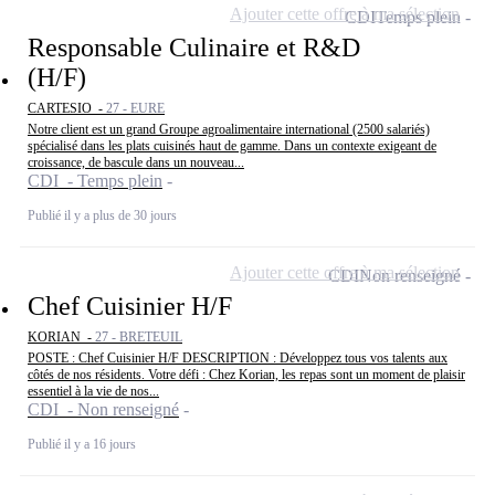
Ajouter cette offre à ma sélection
CDI
Temps plein
Responsable Culinaire et R&D
(H/F)
CARTESIO -
27 - EURE
Notre client est un grand Groupe agroalimentaire international (2500 salariés)
spécialisé dans les plats cuisinés haut de gamme. Dans un contexte exigeant de
croissance, de bascule dans un nouveau...
CDI - Temps plein
Publié il y a plus de 30 jours
Ajouter cette offre à ma sélection
CDI
Non renseigné
Chef Cuisinier H/F
KORIAN -
27 - BRETEUIL
POSTE : Chef Cuisinier H/F DESCRIPTION : Développez tous vos talents aux
côtés de nos résidents. Votre défi : Chez Korian, les repas sont un moment de plaisir
essentiel à la vie de nos...
CDI - Non renseigné
Publié il y a 16 jours