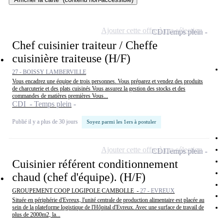
Ajouter cette offre à ma sélection
CDI
Temps plein
Chef cuisinier traiteur / Cheffe
cuisinière traiteuse (H/F)
27 - BOISSY LAMBERVILLE
Vous encadrez une équipe de trois personnes. Vous préparez et vendez des produits
de charcuterie et des plats cuisinés Vous assurez la gestion des stocks et des
commandes de matières premières Vous...
CDI - Temps plein
Publié il y a plus de 30 jours
Soyez parmi les 1ers à postuler
Ajouter cette offre à ma sélection
CDI
Temps plein
Cuisinier référent conditionnement
chaud (chef d'équipe). (H/F)
GROUPEMENT COOP LOGIPOLE CAMBOLLE -
27 - EVREUX
Située en périphérie d'Evreux, l'unité centrale de production alimentaire est placée au
sein de la plateforme logistique de l'Hôpital d'Evreux. Avec une surface de travail de
plus de 2000m2, la...