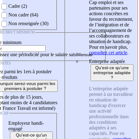
Cap emploi et ses
Cadre (2)
partenaires pour ses
actions concrètes en
Non cadre (64)
faveur du recrutement,
Non renseignée (30)
de l’intégration et de
l’accompagnement de
IRE BRUT MINIMUM
ses collaborateurs en
situation de handicap.
re minimum
Pour en savoir plus,
consultez cet article
.
ssez une périodicité pour le salaire saisi
Entreprise adaptée
NITÉS
Qu'est-ce qu'une
z parmi les 1ers à postuler
entreprise adaptée
)
résultats
?
urquoi serez-vous parmi les
L'entreprise adaptée
premiers à postuler ?
permet à un travailleur
es de plus de 15 jours,
en situation de
tant moins de 4 candidatures
handicap d'exercer
t France Travail est informé)
une activité
ICAP
professionnelle dans
des conditions
Employeur handi-
adaptées à ses
engagé
capacités. Pour en
Qu'est-ce qu'un
savoir plus,
consultez