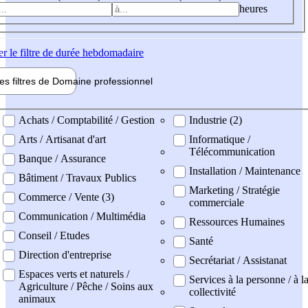
heures
er
le filtre de durée hebdomadaire
les filtres de
Domaine pro
fessionnel
ne professionel
Achats / Comptabilité / Gestion
Industrie (2)
Arts / Artisanat d'art
Informatique /
Télécommunication
Banque / Assurance
Installation / Maintenance
Bâtiment / Travaux Publics
Marketing / Stratégie
Commerce / Vente (3)
commerciale
Communication / Multimédia
Ressources Humaines
Conseil / Etudes
Santé
Direction d'entreprise
Secrétariat / Assistanat
Espaces verts et naturels /
Services à la personne / à l
Agriculture / Pêche / Soins aux
collectivité
animaux