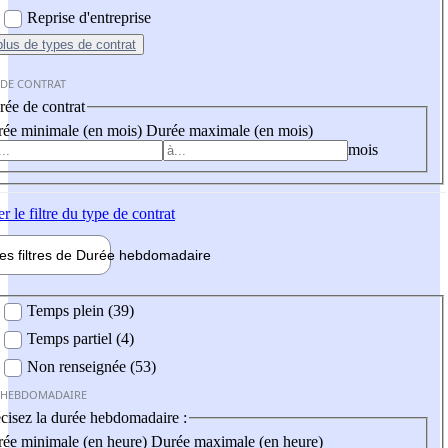
Reprise d'entreprise
plus
de types de contrat
 DE CONTRAT
ée de contrat
ée minimale (en mois)
Durée maximale (en mois)
mois
er
le filtre du type de contrat
les filtres de
Durée hebdo
madaire
 hebdomadaire
Temps plein (39)
Temps partiel (4)
Non renseignée (53)
 HEBDOMADAIRE
cisez la durée hebdomadaire :
ée minimale (en heure)
Durée maximale (en heure)