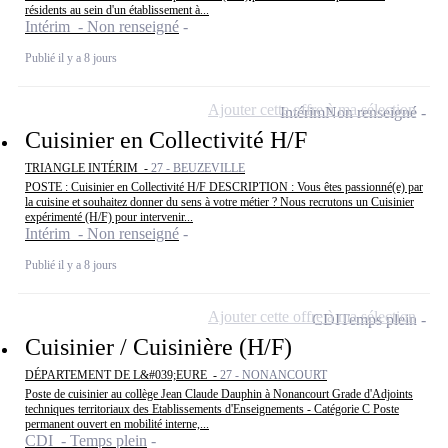
résidents au sein d'un établissement à...
Intérim - Non renseigné
Publié il y a 8 jours
Ajouter cette offre à ma sélection
Intérim
Non renseigné
Cuisinier en Collectivité H/F
TRIANGLE INTÉRIM -
27 - BEUZEVILLE
POSTE : Cuisinier en Collectivité H/F DESCRIPTION : Vous êtes passionné(e) par
la cuisine et souhaitez donner du sens à votre métier ? Nous recrutons un Cuisinier
expérimenté (H/F) pour intervenir...
Intérim - Non renseigné
Publié il y a 8 jours
Ajouter cette offre à ma sélection
CDI
Temps plein
Cuisinier / Cuisinière (H/F)
DÉPARTEMENT DE L&#039;EURE -
27 - NONANCOURT
Poste de cuisinier au collège Jean Claude Dauphin à Nonancourt Grade d'Adjoints
techniques territoriaux des Etablissements d'Enseignements - Catégorie C Poste
permanent ouvert en mobilité interne,...
CDI - Temps plein