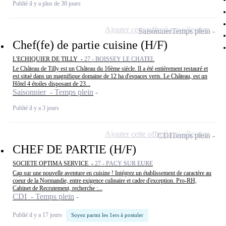
Publié il y a plus de 30 jours
Ajouter cette offre à ma sélection
Saisonnier
Temps plein
Chef(fe) de partie cuisine (H/F)
L'ECHIQUIER DE TILLY -
27 - BOISSEY LE CHATEL
Le Château de Tilly est un Château du 16ème siècle. Il a été entièrement restauré et
est situé dans un magnifique domaine de 12 ha d'espaces verts. Le Château, est un
Hôtel 4 étoiles disposant de 23...
Saisonnier - Temps plein
Publié il y a 3 jours
Ajouter cette offre à ma sélection
CDI
Temps plein
CHEF DE PARTIE (H/F)
SOCIETE OPTIMA SERVICE -
27 - PACY SUR EURE
Cap sur une nouvelle aventure en cuisine ! Intégrez un établissement de caractère au
coeur de la Normandie, entre exigence culinaire et cadre d'exception. Pro-RH,
Cabinet de Recrutement, recherche :...
CDI - Temps plein
Publié il y a 17 jours
Soyez parmi les 1ers à postuler