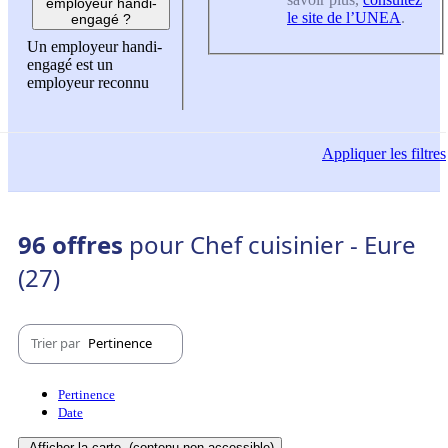
employeur handi-
le site de l’UNEA
.
engagé ?
Un employeur handi-
engagé est un
employeur reconnu
Appliquer
les filtres
96 offres
pour Chef cuisinier - Eure
(27)
Trier par
Pertinence
Pertinence
Date
Afficher la carte
(contenu non-accessible)