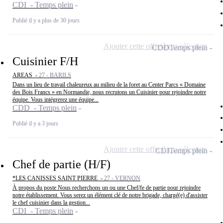
CDI - Temps plein
Publié il y a plus de 30 jours
Ajouter cette offre à ma sélection
CDD
Temps plein
Cuisinier F/H
AREAS -
27 - BARILS
Dans un lieu de travail chaleureux au milieu de la foret au Center Parcs « Domaine
des Bois Francs » en Normandie, nous recrutons un Cuisinier pour rejoindre notre
équipe. Vous intégrerez une équipe...
CDD - Temps plein
Publié il y a 3 jours
Ajouter cette offre à ma sélection
CDI
Temps plein
Chef de partie (H/F)
*LES CANISSES SAINT PIERRE -
27 - VERNON
À propos du poste Nous recherchons un ou une Chef/fe de partie pour rejoindre
notre établissement. Vous serez un élément clé de notre brigade, chargé(e) d'assister
le chef cuisinier dans la gestion...
CDI - Temps plein