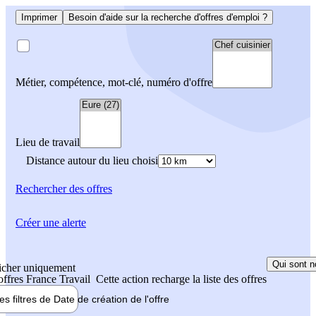
Imprimer
Besoin d'aide sur la recherche d'offres d'emploi ?
Métier, compétence, mot-clé, numéro d'offre
Lieu de travail
Distance autour du lieu choisi
Rechercher
des offres
Créer une alerte
Qui sont n
icher uniquement
 offres France Travail
Cette action recharge la liste des offres
les filtres de
Date de création
de l'offre