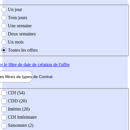
e création de l'offre
Un jour
Trois jours
Une semaine
Deux semaines
Un mois
Toutes les offres
er
le filtre de date de création de l'offre
les filtres de types de
Contrat
de contrat
CDI (54)
CDD (20)
Intérim (20)
CDI Intérimaire
Saisonnier (2)