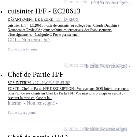
Ajouter cette offre à ma sélection
CDI
Non renseigné
cuisinier H/F - EC20613
DÉPARTEMENT DE L'EURE -
27 - ÉVREUX
cuisinier H/F - EC20613 Poste de cuisinier au collège Jean Claude Dauphin à
Nonancourt Grade d'Adjoints techniques territoriaux des Etablissements
d'Enseignements - Catégorie C Poste permanent...
CDI - Non renseigné
Publié il y a 17 jours
Ajouter cette offre à ma sélection
Intérim
Non renseigné
Chef de Partie H/F
SOS INTÉRIM -
27 - PACY-SUR-EURE
POSTE : Chef de Partie H/F DESCRIPTION : Votre agence SOS Intérim recherche
pour l'un de ses clients un Chef De Partie H/F. Vos missions principales seront : -
Assurer la mise en place et la...
Intérim - Non renseigné
Publié il y a 2 jours
Ajouter cette offre à ma sélection
Intérim
Non renseigné