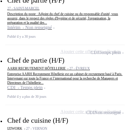
Chef de partie (H/F)
27 - SAINT-MARCEL
Description du poste : Adjoint du chef de cuisine ou du responsable d'unité, vous
assurez, dans le respect des règles d'hygiène et de sécurité, l'organisation, la
préparation et la qualité des...
Intérim - Non renseigné
Publié il y a 30 jours
Ajouter cette offre à ma sélection
CDI
Temps plein
Chef de partie (H/F)
AARH RECRUTEMENT HÔTELLERIE -
27 - ÉVREUX
Entreprise AARH Recrutement Hôtellerie est un cabinet de recrutement basé à Paris.
Intervenant sur toute la France et l’international pour la recherche de Managers et
Directeurs de l’hôtellerie...
CDI - Temps plein
Publié il y a plus de 30 jours
Ajouter cette offre à ma sélection
CDI
Non renseigné
Chef de cuisine (H/F)
IZIWORK -
27 - VERNON