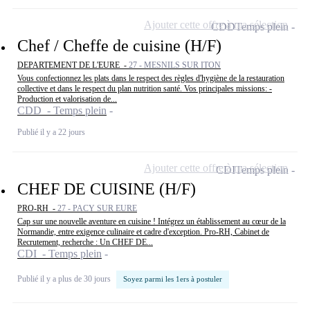
Ajouter cette offre à ma sélection
CDD
Temps plein
Chef / Cheffe de cuisine (H/F)
DEPARTEMENT DE L'EURE -
27 - MESNILS SUR ITON
Vous confectionnez les plats dans le respect des règles d'hygiène de la restauration
collective et dans le respect du plan nutrition santé. Vos principales missions: -
Production et valorisation de...
CDD - Temps plein
Publié il y a 22 jours
Ajouter cette offre à ma sélection
CDI
Temps plein
CHEF DE CUISINE (H/F)
PRO-RH -
27 - PACY SUR EURE
Cap sur une nouvelle aventure en cuisine ! Intégrez un établissement au cœur de la
Normandie, entre exigence culinaire et cadre d'exception. Pro-RH, Cabinet de
Recrutement, recherche : Un CHEF DE...
CDI - Temps plein
Publié il y a plus de 30 jours
Soyez parmi les 1ers à postuler