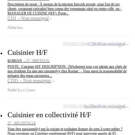
Description du poste : À propos de la mission Iziwork recrute, pour l'un de ses
clients, restaurant spécialisé bien connu des vernonnais situé en centre-ville, un :
MANAGER DE CUISINE (H/F). Poste...
CDI - Non renseigné
Publié hier
Ajouter cette offre à ma sélection
CDD
Non renseigné
Cuisinier H/F
KORIAN -
27 - BRETEUIL
POSTE : Cuisinier H/F DESCRIPTION : Développez tous vos talents aux côtés de
nos résidents En tant que cuisinier(e) chez Korian : - Vous aurez la responsabilité de
préparer des repas savoureux...
CDD - Non renseigné
Publié il y a 2 jours
Ajouter cette offre à ma sélection
Intérim
Non renseigné
Cuisinier en collectivité H/F
27 - BEUZEVILLE
Vous êtes passionné(e) par la cuisine et souhaitez donner du sens à votre métier ?
Nous recrutons un Cuisinier expérimenté (H/F) pour intervenir auprès de 65