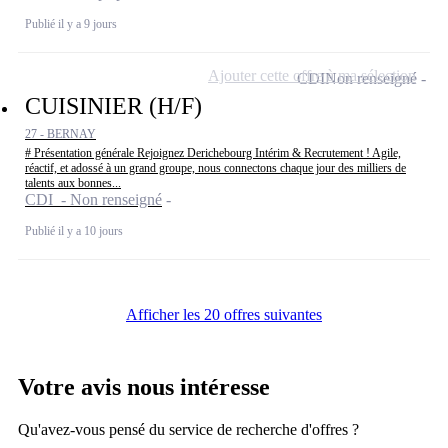
Publié il y a 9 jours
Ajouter cette offre à ma sélection
CDI
Non renseigné
CUISINIER (H/F)
27 - BERNAY
# Présentation générale Rejoignez Derichebourg Intérim & Recrutement ! Agile,
réactif, et adossé à un grand groupe, nous connectons chaque jour des milliers de
talents aux bonnes...
CDI - Non renseigné
Publié il y a 10 jours
Afficher les 20 offres suivantes
Votre avis nous intéresse
Qu'avez-vous pensé du service de recherche d'offres ?