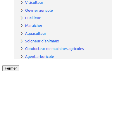
Fermer
Fermer
le détail de l'offre
/
Offre
sur
Offre précéden