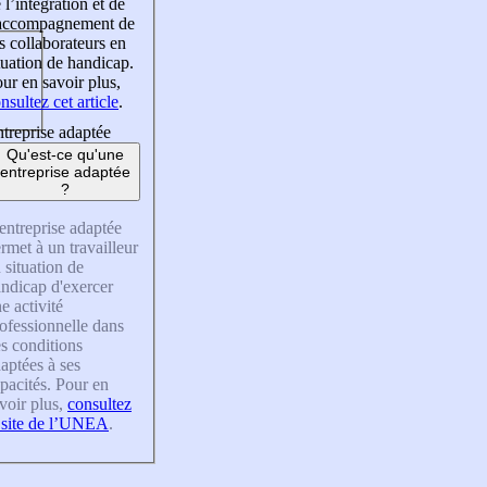
 l’intégration et de
’accompagnement de
s collaborateurs en
tuation de handicap.
ur en savoir plus,
nsultez cet article
.
treprise adaptée
Qu'est-ce qu'une
entreprise adaptée
?
entreprise adaptée
rmet à un travailleur
 situation de
ndicap d'exercer
e activité
ofessionnelle dans
s conditions
aptées à ses
pacités. Pour en
voir plus,
consultez
 site de l’UNEA
.