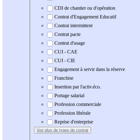
CDI de chantier ou d'opération
Contrat d'Engagement Educatif
Contrat intermittent
Contrat pacte
Contrat d'usage
CUI - CAE
CUI - CIE
Engagement à servir dans la réserve
Franchise
Insertion par l'activ.éco.
Portage salarial
Profession commerciale
Profession libérale
Reprise d'entreprise
Voir plus
de types de contrat