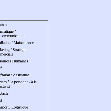
strie
rmatique /
écommunication
allation / Maintenance
eting / Stratégie
merciale
sources Humaines
té
étariat / Assistanat
ices à la personne / à la
ectivité
ctacle
rt
sport / Logistique