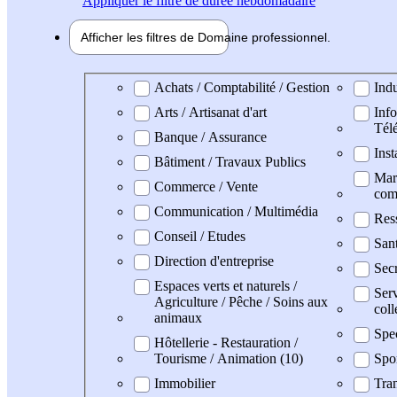
Appliquer
le filtre de durée hebdomadaire
Afficher les filtres de
Domaine pro
fessionnel
Domaine professionel
Achats / Comptabilité / Gestion
Indu
Arts / Artisanat d'art
Info
Tél
Banque / Assurance
Inst
Bâtiment / Travaux Publics
Mark
Commerce / Vente
com
Communication / Multimédia
Res
Conseil / Etudes
San
Direction d'entreprise
Secr
Espaces verts et naturels /
Serv
Agriculture / Pêche / Soins aux
coll
animaux
Spe
Hôtellerie - Restauration /
Tourisme / Animation (10)
Spo
Immobilier
Tran