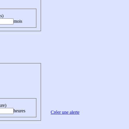
s)
mois
ure)
heures
Créer une alerte