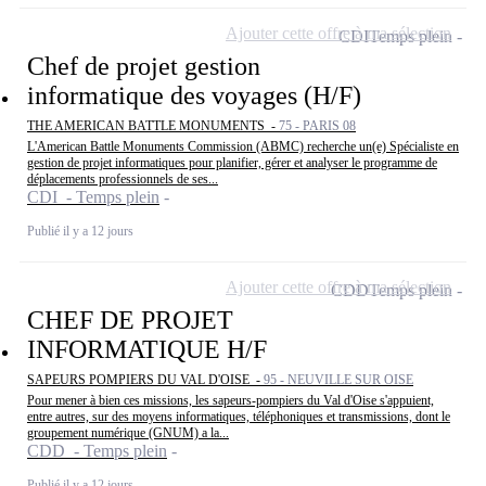
Ajouter cette offre à ma sélection
CDI
Temps plein
Chef de projet gestion
informatique des voyages (H/F)
THE AMERICAN BATTLE MONUMENTS -
75 - PARIS 08
L'American Battle Monuments Commission (ABMC) recherche un(e) Spécialiste en
gestion de projet informatiques pour planifier, gérer et analyser le programme de
déplacements professionnels de ses...
CDI - Temps plein
Publié il y a 12 jours
Ajouter cette offre à ma sélection
CDD
Temps plein
CHEF DE PROJET
INFORMATIQUE H/F
SAPEURS POMPIERS DU VAL D'OISE -
95 - NEUVILLE SUR OISE
Pour mener à bien ces missions, les sapeurs-pompiers du Val d'Oise s'appuient,
entre autres, sur des moyens informatiques, téléphoniques et transmissions, dont le
groupement numérique (GNUM) a la...
CDD - Temps plein
Publié il y a 12 jours