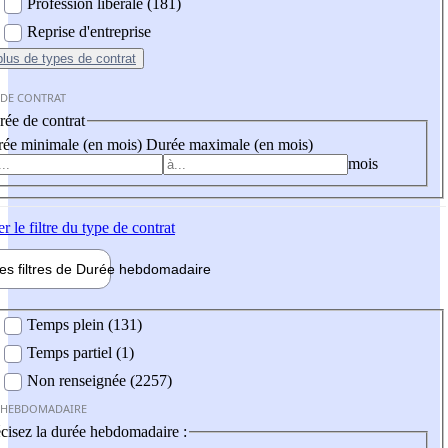
Profession libérale (181)
Reprise d'entreprise
plus
de types de contrat
 DE CONTRAT
ée de contrat
ée minimale (en mois)
Durée maximale (en mois)
mois
er
le filtre du type de contrat
les filtres de
Durée hebdo
madaire
 hebdomadaire
Temps plein (131)
Temps partiel (1)
Non renseignée (2257)
 HEBDOMADAIRE
cisez la durée hebdomadaire :