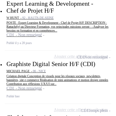
Expert Learning & Development -
Chef de Projet H/F
W HUNT -
92 - HAUTS-DE-SEINE
POSTE : Expert Learning & Development - Chef de Projet H/F DESCRIPTION :
Rattaché(e) au Directeur Formation, vos principales missions seront : - Analyser les
besoins en formation et en compétences...
CDI - Non renseigné
Publié il y a 28 jours
Ajouter cette offre à ma sélection
CDI
Non renseigné
Graphiste Digital Senior H/F (CDI)
MICHAEL PAGE -
06 - NICE
Création digitale Conception de visuels pour les réseaux sociaux, newsletters,
bannières, site e commerce Réalisation de mini animations et motion design simples
Contribution aux réflexions UX/UI sur...
CDI - Non renseigné
Publié hier
Ajouter cette offre à ma sélection
CDI
Temps plein