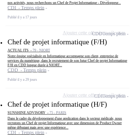
nos activités, nous recherchons un Chef de Projet Informatique - Développeur...
CDI - Temps plein
Publié il y a 17 jours
Ajouter cette offre à ma sélection
CDD
Temps plein
Chef de projet informatique (F/H)
ACTUAL ITS -
79 - NIORT
Notre équipe spécialisée en Informatique accompagne son client, entreprise de
services du numérique, dans le recrutement de son futur Chef de projet Informatique
F/H en CDD longue durée à NIORT...
CDD - Temps plein
Publié il y a 29 jours
Ajouter cette offre à ma sélection
CDI
Temps plein
Chef de projet informatique (H/F)
SUNSHINE ADVISORY -
75 - PARIS
Dans le cadre du développement d'une application dans le secteur médicale, nous
recrutons un Chef de projet Informatique avec une dimension de Product Owner
même débutant mais avec une expérience...
CDI - Temps plein