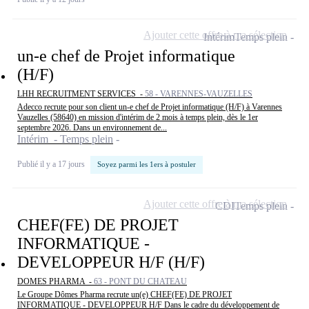
Ajouter cette offre à ma sélection
Intérim
Temps plein
un-e chef de Projet informatique
(H/F)
LHH RECRUITMENT SERVICES -
58 - VARENNES-VAUZELLES
Adecco recrute pour son client un-e chef de Projet informatique (H/F) à Varennes
Vauzelles (58640) en mission d'intérim de 2 mois à temps plein, dès le 1er
septembre 2026. Dans un environnement de...
Intérim - Temps plein
Publié il y a 17 jours
Soyez parmi les 1ers à postuler
Ajouter cette offre à ma sélection
CDI
Temps plein
CHEF(FE) DE PROJET
INFORMATIQUE -
DEVELOPPEUR H/F (H/F)
DOMES PHARMA -
63 - PONT DU CHATEAU
Le Groupe Dômes Pharma recrute un(e) CHEF(FE) DE PROJET
INFORMATIQUE - DEVELOPPEUR H/F Dans le cadre du développement de