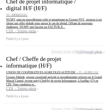
Chef de projet informatique /
digital H/F (H/F)
33 - MÉRIGNAC
NUMY, start-up nouvellement créée et appartenant au Groupe NVL, propose à ses
clients une offre globale pour passer le cap du digital. Offrant de nouveaux
challenges, NUMY met l'accent sur FACTUR-X...
CDI - Temps plein
Publié il y a 3 jours
Ajouter cette offre à ma sélection
CDI
Temps plein
Chef / Cheffe de projet
informatique (H/F)
UNION DE COOPERATIVES AGRICOLES ALTITUDE -
15 - AURILLAC
Groupe Altitude, groupe coopératif agricole et agroalimentaire présent sur le Grand
Massif Central, recrute un(e) Chef(fe) de projet Informatique, à Aurillac (15) en
CDI. Vous conduisez et...
CDI - Temps plein
Publié il y a 4 jours
Ajouter cette offre à ma sélection
CDI
Temps plein