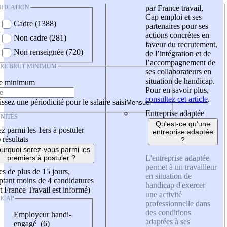
IFICATION
par France travail,
Cap emploi et ses
Cadre (1388)
partenaires pour ses
actions concrètes en
Non cadre (281)
faveur du recrutement,
Non renseignée (720)
de l’intégration et de
l’accompagnement de
IRE BRUT MINIMUM
ses collaborateurs en
situation de handicap.
re minimum
Pour en savoir plus,
consultez cet article
.
ssez une périodicité pour le salaire saisi
Entreprise adaptée
NITÉS
Qu'est-ce qu'une
z parmi les 1ers à postuler
entreprise adaptée
)
résultats
?
urquoi serez-vous parmi les
L'entreprise adaptée
premiers à postuler ?
permet à un travailleur
es de plus de 15 jours,
en situation de
tant moins de 4 candidatures
handicap d'exercer
t France Travail est informé)
une activité
ICAP
professionnelle dans
des conditions
Employeur handi-
adaptées à ses
engagé (6)