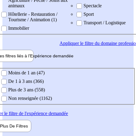
Agriculture / Pêche / Soins aux
animaux
Spectacle
Hôtellerie - Restauration /
Sport
Tourisme / Animation (1)
Transport / Logistique
Immobilier
Appliquer
le filtre du domaine professi
es filtres liés à l'
Expérience
demandée
ience demandée
Moins de 1 an (47)
De 1 à 3 ans (366)
Plus de 3 ans (558)
Non renseignée (1162)
er
le filtre de l'expérience demandée
Plus De
Filtres