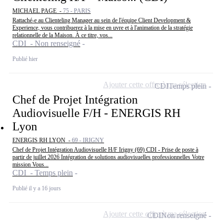
MICHAEL PAGE -
75 - PARIS
Rattaché-e au Clienteling Manager au sein de l'équipe Client Development &
Experience, vous contribuerez à la mise en uvre et à l'animation de la stratégie
relationnelle de la Maison. À ce titre, vos...
CDI - Non renseigné
Publié hier
Ajouter cette offre à ma sélection
CDI
Temps plein
Chef de Projet Intégration
Audiovisuelle F/H - ENERGIS RH
Lyon
ENERGIS RH LYON -
69 - IRIGNY
Chef de Projet Intégration Audiovisuelle H/F Irigny (69) CDI - Prise de poste à
partir de juillet 2026 Intégration de solutions audiovisuelles professionnelles Votre
mission Vous...
CDI - Temps plein
Publié il y a 16 jours
Ajouter cette offre à ma sélection
CDI
Non renseigné