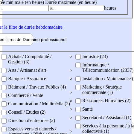
ée minimale (en heure)
Durée maximale (en heure)
heures
er
le filtre de durée hebdomadaire
les filtres de
Domaine pro
fessionnel
ne professionel
Achats / Comptabilité /
Industrie (23)
Gestion (3)
Informatique /
Arts / Artisanat d'art
Télécommunication (2337)
Banque / Assurance
Installation / Maintenance 
Bâtiment / Travaux Publics (4)
Marketing / Stratégie
commerciale (1)
Commerce / Vente
Ressources Humaines (2)
Communication / Multimédia (2)
Santé
Conseil / Etudes (2)
Secrétariat / Assistanat (1)
Direction d'entreprise (2)
Services à la personne / à l
Espaces verts et naturels /
collectivité (1)