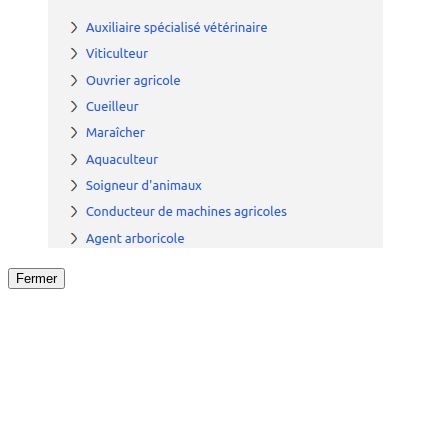
Fermer
Fermer
le détail de l'offre
/
Offre
sur
Offre précéden