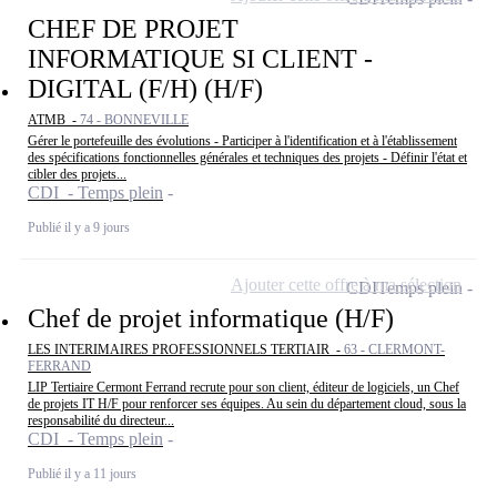
CHEF DE PROJET
INFORMATIQUE SI CLIENT -
DIGITAL (F/H) (H/F)
ATMB -
74 - BONNEVILLE
Gérer le portefeuille des évolutions - Participer à l'identification et à l'établissement
des spécifications fonctionnelles générales et techniques des projets - Définir l'état et
cibler des projets...
CDI - Temps plein
Publié il y a 9 jours
Ajouter cette offre à ma sélection
CDI
Temps plein
Chef de projet informatique (H/F)
LES INTERIMAIRES PROFESSIONNELS TERTIAIR -
63 - CLERMONT-
FERRAND
LIP Tertiaire Cermont Ferrand recrute pour son client, éditeur de logiciels, un Chef
de projets IT H/F pour renforcer ses équipes. Au sein du département cloud, sous la
responsabilité du directeur...
CDI - Temps plein
Publié il y a 11 jours