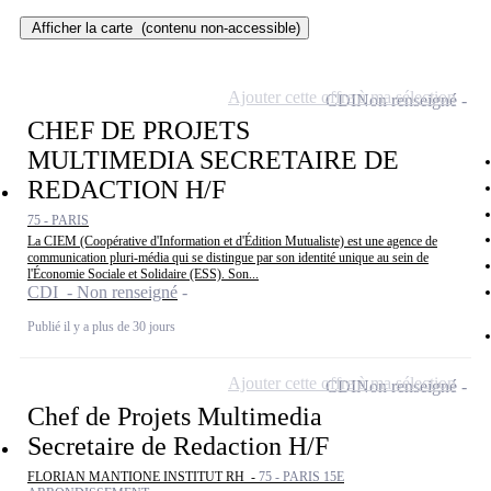
Afficher la carte
(contenu non-accessible)
Ajouter cette offre à ma sélection
CDI
Non renseigné
CHEF DE PROJETS
MULTIMEDIA SECRETAIRE DE
REDACTION H/F
75 - PARIS
La CIEM (Coopérative d'Information et d'Édition Mutualiste) est une agence de
communication pluri-média qui se distingue par son identité unique au sein de
l'Économie Sociale et Solidaire (ESS). Son...
CDI - Non renseigné
Publié il y a plus de 30 jours
Ajouter cette offre à ma sélection
CDI
Non renseigné
Chef de Projets Multimedia
Secretaire de Redaction H/F
FLORIAN MANTIONE INSTITUT RH -
75 - PARIS 15E