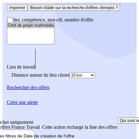
Imprimer
Besoin d'aide sur la recherche d'offres d'emploi ?
Métier, compétence, mot-clé, numéro d'offre
Lieu de travail
Distance autour du lieu choisi
Rechercher
des offres
Créer une alerte
Qui sont n
icher uniquement
 offres France Travail
Cette action recharge la liste des offres
les filtres de
Date de création
de l'offre