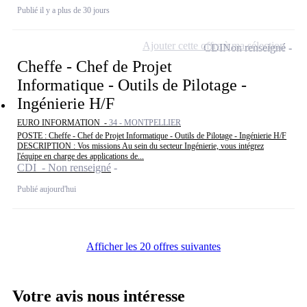
Publié il y a plus de 30 jours
Ajouter cette offre à ma sélection
CDI
Non renseigné
Cheffe - Chef de Projet
Informatique - Outils de Pilotage -
Ingénierie H/F
EURO INFORMATION -
34 - MONTPELLIER
POSTE : Cheffe - Chef de Projet Informatique - Outils de Pilotage - Ingénierie H/F
DESCRIPTION : Vos missions Au sein du secteur Ingénierie, vous intégrez
l'équipe en charge des applications de...
CDI - Non renseigné
Publié aujourd'hui
Afficher les 20 offres suivantes
Votre avis nous intéresse