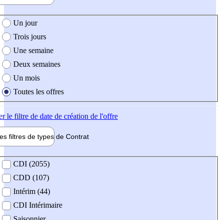
e création de l'offre
Un jour
Trois jours
Une semaine
Deux semaines
Un mois
Toutes les offres
er
le filtre de date de création de l'offre
les filtres de types de
Contrat
de contrat
CDI (2055)
CDD (107)
Intérim (44)
CDI Intérimaire
Saisonnier