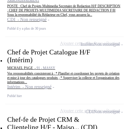
ARRONDISSEMENT
POSTE : Chef de Projets Multimedia Secretaire de Redaction H/F DESCRIPTION
: CHEF DE PROJETS MULTIMEDIA SECRETAIRE DE REDACTION F/H
Sous la responsabilité du Rédacteur en Chef, vous assurez la...
CDI - Non renseigné
Publié il y a plus de 30 jours
Ajouter cette offre à ma sélection
Intérim
Non renseigné
Chef de Projet Catalogue H/F
(Intérim)
MICHAEL PAGE -
91 - MASSY
Vos responsabilités consisteront à : * Planifier et coordonner les projets de création
et mise à jour des catalogues produits ; * Superviser la collecte et l'organisation des
informations...
Intérim - Non renseigné
Publié hier
Ajouter cette offre à ma sélection
CDI
Non renseigné
Chef-fe de Projet CRM &
Clienteling H/F - Maiso... (CDI)