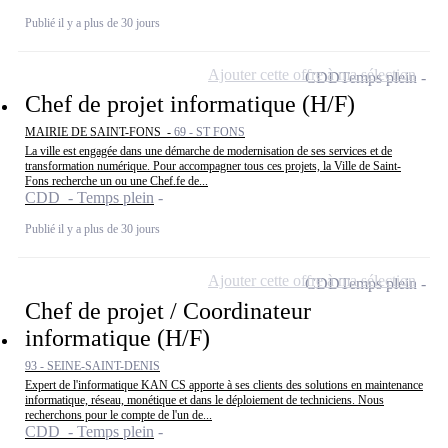
Publié il y a plus de 30 jours
Ajouter cette offre à ma sélection
CDD
Temps plein
Chef de projet informatique (H/F)
MAIRIE DE SAINT-FONS -
69 - ST FONS
La ville est engagée dans une démarche de modernisation de ses services et de
transformation numérique. Pour accompagner tous ces projets, la Ville de Saint-
Fons recherche un ou une Chef.fe de...
CDD - Temps plein
Publié il y a plus de 30 jours
Ajouter cette offre à ma sélection
CDD
Temps plein
Chef de projet / Coordinateur
informatique (H/F)
93 - SEINE-SAINT-DENIS
Expert de l'informatique KAN CS apporte à ses clients des solutions en maintenance
informatique, réseau, monétique et dans le déploiement de techniciens. Nous
recherchons pour le compte de l'un de...
CDD - Temps plein