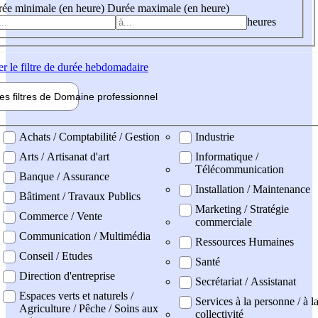
ée minimale (en heure)
Durée maximale (en heure)
heures
er
le filtre de durée hebdomadaire
les filtres de
Domaine pro
fessionnel
ne professionel
Achats / Comptabilité / Gestion
Industrie
Arts / Artisanat d'art
Informatique /
Télécommunication
Banque / Assurance
Installation / Maintenance
Bâtiment / Travaux Publics
Marketing / Stratégie
Commerce / Vente
commerciale
Communication / Multimédia
Ressources Humaines
Conseil / Etudes
Santé
Direction d'entreprise
Secrétariat / Assistanat
Espaces verts et naturels /
Services à la personne / à l
Agriculture / Pêche / Soins aux
collectivité