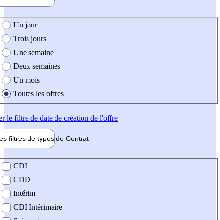
e création de l'offre
Un jour
Trois jours
Une semaine
Deux semaines
Un mois
Toutes les offres
er
le filtre de date de création de l'offre
les filtres de types de
Contrat
de contrat
CDI
CDD
Intérim
CDI Intérimaire