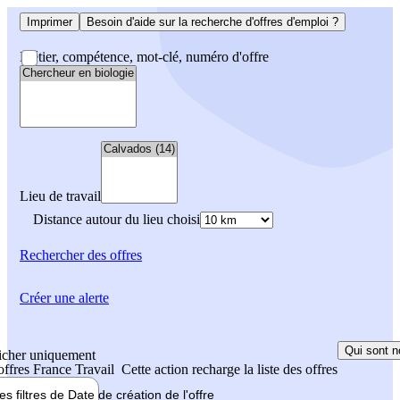
Imprimer
Besoin d'aide sur la recherche d'offres d'emploi ?
Métier, compétence, mot-clé, numéro d'offre
Lieu de travail
Distance autour du lieu choisi
Rechercher
des offres
Créer une alerte
Qui sont n
icher uniquement
 offres France Travail
Cette action recharge la liste des offres
les filtres de
Date de création
de l'offre