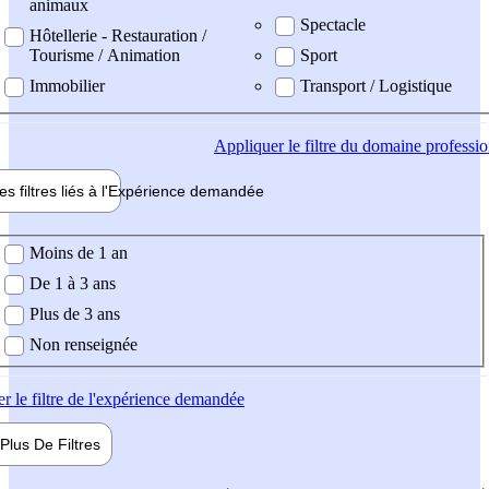
animaux
Spectacle
Hôtellerie - Restauration /
Tourisme / Animation
Sport
Immobilier
Transport / Logistique
Appliquer
le filtre du domaine professi
es filtres liés à l'
Expérience
demandée
ience demandée
Moins de 1 an
De 1 à 3 ans
Plus de 3 ans
Non renseignée
er
le filtre de l'expérience demandée
Plus De
Filtres