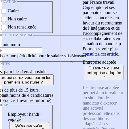
IFICATION
par France travail,
Cap emploi et ses
Cadre
partenaires pour ses
actions concrètes en
Non cadre
faveur du recrutement,
Non renseignée
de l’intégration et de
l’accompagnement de
IRE BRUT MINIMUM
ses collaborateurs en
situation de handicap.
re minimum
Pour en savoir plus,
consultez cet article
.
ssez une périodicité pour le salaire saisi
Entreprise adaptée
NITÉS
Qu'est-ce qu'une
z parmi les 1ers à postuler
entreprise adaptée
?
urquoi serez-vous parmi les
premiers à postuler ?
L'entreprise adaptée
es de plus de 15 jours,
permet à un travailleur
tant moins de 4 candidatures
en situation de
t France Travail est informé)
handicap d'exercer
ICAP
une activité
professionnelle dans
Employeur handi-
des conditions
engagé
adaptées à ses
Qu'est-ce qu'un
capacités. Pour en