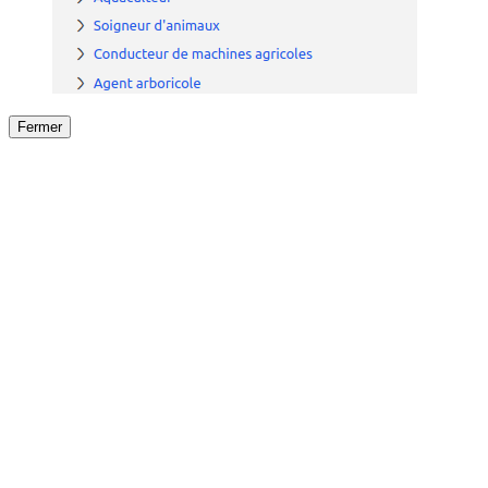
Fermer
Fermer
le détail de l'offre
/
Offre
sur
Offre précéden