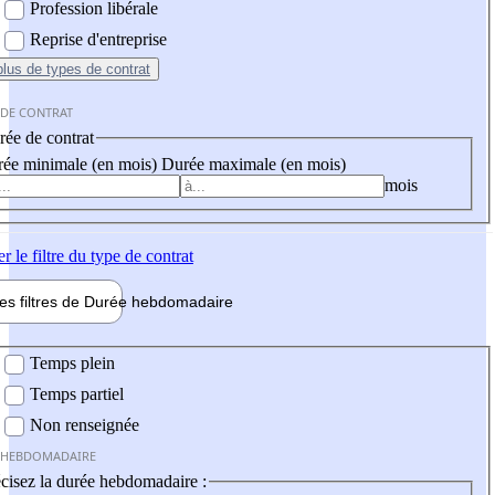
Profession libérale
Reprise d'entreprise
plus
de types de contrat
 DE CONTRAT
ée de contrat
ée minimale (en mois)
Durée maximale (en mois)
mois
er
le filtre du type de contrat
les filtres de
Durée hebdo
madaire
 hebdomadaire
Temps plein
Temps partiel
Non renseignée
 HEBDOMADAIRE
cisez la durée hebdomadaire :